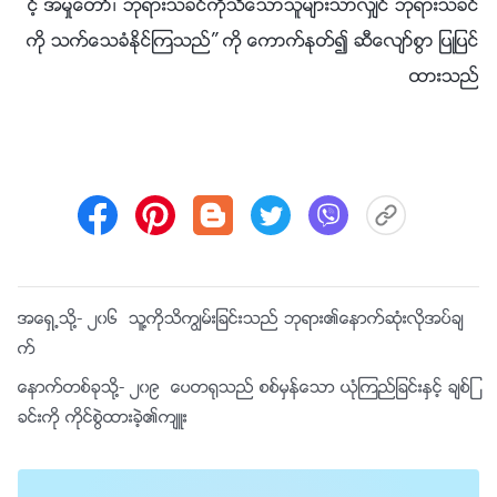
င့္ အမႈေတာ္၊ ဘုရားသခင္ကိုသိေသာသူမ်ားသာလွ်င္ ဘုရားသခင္
ကို သက္ေသခံႏိုင္ၾကသည္” ကို ေကာက္ႏုတ္၍ ဆီေလ်ာ္စြာ ျပဳျပင္
ထားသည္
အေရွ႕သို႔-
၂၀၆ သူ႔ကိုသိကြၽမ္းျခင္းသည္ ဘုရား၏ေနာက္ဆုံးလိုအပ္ခ်
က္
ေနာက္တစ္ခုသို႔-
၂၀၉ ေပတ႐ုသည္ စစ္မွန္ေသာ ယုံၾကည္ျခင္းႏွင့္ ခ်စ္ျ
ခင္းကို ကိုင္စြဲထားခဲ့၏က်ဴး