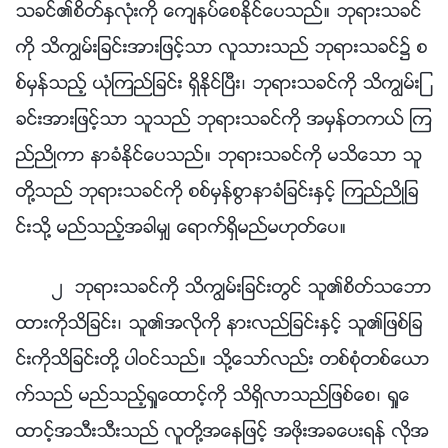
သခင္၏စိတ္ႏွလုံးကို ေက်နပ္ေစႏိုင္ေပသည္။ ဘုရားသခင္
ကို သိကြၽမ္းျခင္းအားျဖင့္သာ လူသားသည္ ဘုရားသခင္၌ စ
စ္မွန္သည့္ ယုံၾကည္ျခင္း ရွိႏိုင္ၿပီး၊ ဘုရားသခင္ကို သိကြၽမ္းျ
ခင္းအားျဖင့္သာ သူသည္ ဘုရားသခင္ကို အမွန္တကယ္ ၾက
ည္ညိဳကာ နာခံႏိုင္ေပသည္။ ဘုရားသခင္ကို မသိေသာ သူ
တို႔သည္ ဘုရားသခင္ကို စစ္မွန္စြာနာခံျခင္းႏွင့္ ၾကည္ညိဳျခ
င္းသို႔ မည္သည့္အခါမွ် ေရာက္ရွိမည္မဟုတ္ေပ။
၂ ဘုရားသခင္ကို သိကြၽမ္းျခင္းတြင္ သူ၏စိတ္သေဘာ
ထားကိုသိျခင္း၊ သူ၏အလိုကို နားလည္ျခင္းႏွင့္ သူ၏ျဖစ္ျခ
င္းကိုသိျခင္းတို႔ ပါဝင္သည္။ သို႔ေသာ္လည္း တစ္စုံတစ္ေယာ
က္သည္ မည္သည့္ရႈေထာင့္ကို သိရွိလာသည္ျဖစ္ေစ၊ ရႈေ
ထာင့္အသီးသီးသည္ လူတို႔အေနျဖင့္ အဖိုးအခေပးရန္ လိုအ