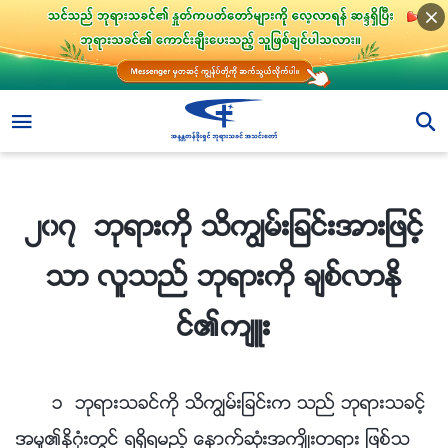
၂၀၇ ဘုရားကို သိကြၽမ္းျခင္းအားျဖင့္သာ လူသည္ ဘုရားကို ခ်စ္လာႏိုင္၏က်ဴး
၂၀၇ ဘုရားကို သိကြၽမ္းျခင္းအားျဖင့္
သာ လူသည္ ဘုရားကို ခ်စ္လာႏို
င္၏က်ဴး
၁ ဘုရားသခင္ကို သိကြၽမ္းျခင္းက သည္ ဘုရားသခင့္
အမႈ၏နိဂုံးတြင္ ရရွိရမည့္ ေနာက္ဆုံးအက်ိဳးတရား ျဖစ္သ