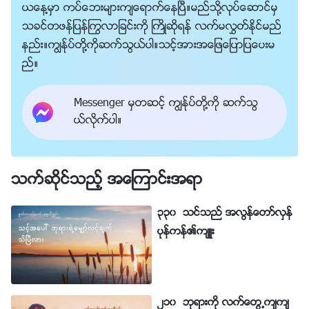
ယေန႔မွာ ကပ္ေဘးမ်ားက်ေရာက္ေနၿပီ။မည္သို႔လုပ္ေဆာင္မွ
သခင္တဖန္ျပန္ႂကြလာျခင္းကို ႀကိဳဆိုရန္ လက္မလႊတ္ႏိုင္မည္
နည္း။ကြၽန္ုပ္တို႔ကိုဆက္သြယ္ပါ။သင့္အားအေျဖေျပာျပေပးမ
ည္။
Messenger မွတဆင့္ ကြၽန္ုပ္တို႔ကို ဆက္သြ
ယ္လိုက္ပါ။
သက္ဆိုင္သည့္ အေၾကာင္းအရာ
၃၃၀ သင္သည္ အလြန္ေတာ္လွန္
ပုန္ကန္၏က်ဴး
၂၁၀ ဘုရားကို လက္ေတြ႕က်က်