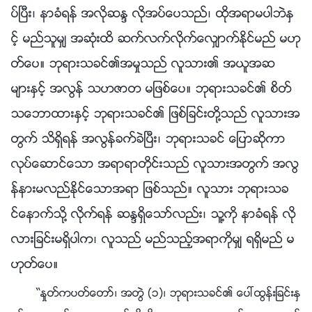
ပ္ၿပီး၊ နာခံရန္ အလိုဆႏၵ လိုအပ္ေပသည္၊ ထိုအရာမပါဘဲႏွ
င့္ မည္သူမွ် အဆုံးထိ ဆက္လက္လိုက္ေလွ်ာက္ႏိုင္မည္ မဟု
တ္ေပ။ ဘုရားသခင္၏အမႈသည္ လူသား၏ အယူအဆ
မ်ားႏွင့္ အလြန္ သဟဇာတ မျဖစ္ေပ။ ဘုရားသခင္၏ စိတ္
သေဘာထားႏွင့္ ဘုရားသခင္၏ ျဖစ္ျခင္းတို႔သည္ လူသားအ
တြက္ သိရွိရန္ အလြန္ခက္ခဲၿပီး၊ ဘုရားသခင္ ေျပာဆိုကာ
လုပ္ေဆာင္ေသာ အရာရာတိုင္းသည္ လူသားအတြက္ အလြ
န္နားမလည္ႏိုင္ေသာအရာ ျဖစ္သည္။ လူသား ဘုရားသခ
င္ေနာက္သို႔ လိုက္ရန္ ဆႏၵရွိေသာ္လည္း၊ သူ႔ကို နာခံရန္ လို
လားျခင္းမရွိပါက၊ လူသည္ မည္သည့္အရာကိုမွ် ရရွိမည္ မ
ဟုတ္ေပ။
“ႏႈတ္ကပတ္ေတာ္၊ အတြဲ (၁)၊ ဘုရားသခင္၏ ေပၚထြန္းျခင္းႏွ