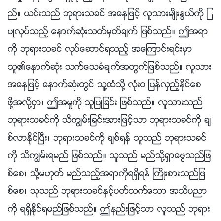
ည္။ ယင္းသည္ ဘုရားသခင္ အေနျဖင့္ လူသားမ်ိဳးႏြယ္ကို ျ
ပဳလုပ္သည့္ ေနာက္ဆုံးသတ္မွတ္ခ်က္ ျဖစ္သည္။ ဤအရာ
ကို ဘုရားသခင္ လုပ္ေဆာင္ရသည့္ အေၾကာင္းရင္းမွာ
သူ၏ေနာက္ဆုံး သက္ေသခံခ်က္အတြက္ျဖစ္သည္။ လူသား
အေနျဖင့္ ေနာက္ဆုံးတြင္ သူ႔ထံသို႔ လုံးဝ ျပန္လွည့္ႏိုင္ေစ
ဖို႔အလို႔ငွာ၊ ဤအမႈကို သူျပဳျခင္း ျဖစ္သည္။ လူသားသည္
ဘုရားသခင္ကို သိကြၽမ္းျခင္းအားျဖင့္သာ ဘုရားသခင္ကို ခ်
စ္လာႏိုင္ၿပီး၊ ဘုရားသခင္ကို ခ်စ္ရန္ သူသည္ ဘုရားသခင္
ကို သိကြၽမ္းရမည္ ျဖစ္သည္။ သူသည္ မည္သို႔ရွာေဖြသည္ျဖ
စ္ေစ၊ သို႔မဟုတ္ မည္သည့္အရာကိုရရွိရန္ ႀကိဳးစားသည္ျဖ
စ္ေစ၊ သူသည္ ဘုရားသခင္ႏွင့္ပတ္သက္ေသာ အသိပညာ
ကို ရရွိႏိုင္ရမည္ျဖစ္သည္။ ဤနည္းျဖင့္သာ လူသည္ ဘုရား