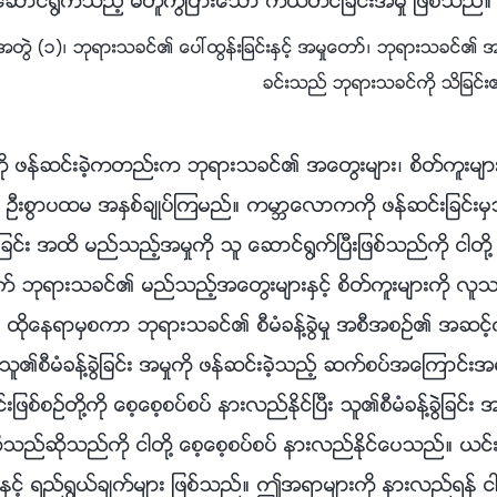
ီ ေဆာင္႐ြက္သည့္ မတူကြဲျပားေသာ ကယ္တင္ျခင္းအမႈ ျဖစ္သည္။
တြဲ (၁)၊ ဘုရားသခင္၏ ေပၚထြန္းျခင္းႏွင့္ အမႈေတာ္၊ ဘုရားသခင္၏ အမႈ
ခင္းသည္ ဘုရားသခင္ကို သိျခင္
ကို ဖန္ဆင္းခဲ့ကတည္းက ဘုရားသခင္၏ အေတြးမ်ား၊ စိတ္ကူးမ်ားႏွင
ါတို႔ ဦးစြာပထမ အႏွစ္ခ်ဳပ္ၾကမည္။ ကမာၻေလာကကို ဖန္ဆင္းျခင္း
င္း အထိ မည္သည့္အမႈကို သူ ေဆာင္႐ြက္ၿပီးျဖစ္သည္ကို ငါတို
ာက္ ဘုရားသခင္၏ မည္သည့္အေတြးမ်ားႏွင့္ စိတ္ကူးမ်ားကို လ
င္ၿပီး ထိုေနရာမွစကာ ဘုရားသခင္၏ စီမံခန႔္ခြဲမႈ အစီအစဥ္၏ အဆင့္ကို 
၏စီမံခန႔္ခြဲျခင္း အမႈကို ဖန္ဆင္းခဲ့သည့္ ဆက္စပ္အေၾကာင္း
္းျဖစ္စဥ္တို႔ကို ေစ့ေစ့စပ္စပ္ နားလည္ႏိုင္ၿပီး သူ၏စီမံခန႔္ခြဲျခင
ိုသည္ဆိုသည္ကို ငါတို႔ ေစ့ေစ့စပ္စပ္ နားလည္ႏိုင္ေပသည္။ ယင္းမွာ
့္ ရည္႐ြယ္ခ်က္မ်ား ျဖစ္သည္။ ဤအရာမ်ားကို နားလည္ရန္ ငါတ