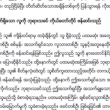
းကြာ၊ တည္ၿငိမ္ၿပီး တိတ္ဆိတ္ေသာအခ်ိန္တစ္ခုကို ျပန္သြားရန္ လ
ွိေသာ လူကို ဘုရားသခင္ ကိုယ္ေတာ္တိုင္ ဖန္ဆင္းသည္
ူ၏ က်ိန္းဝပ္ရာမွ ထခဲ့ခ်ိန္တြင္ သူ ရွိခဲ့သည့္ ပထမဆုံး အေတ
ဦး စစ္မွန္၊ အသက္ရွင္ေသာ လူသားတစ္ဦး သူႏွင့္အတူေနထိုင္
တစ္ဦးကို ဖန္ဆင္းရန္ျဖစ္သည္။ ဤလူသည္ သူ႔ကို နားေထာင္ႏိုင္ၿပီး
ေျပာဆိုႏိုင္သည္။ ထို႔ေနာက္တြင္ ပထမဆုံးအႀကိမ္အျဖစ္ ဘုရာ
ၿပီး သူ၏ စိတ္ႏွလုံးထဲတြင္ သူစိတ္ကူးထားသည့္အတိုင္း တ
ု ဖန္ဆင္းရန္ အသုံးျပဳခဲ့သည္၊ ထို႔ေနာက္ ဤအသက္ရွင္ေသာ အ
ိုက္သည္။ ဘုရားသခင္သည္ ဤအသက္ရွင္ၿပီး အသက္ရွဴေသာ လူက
္၊ သူမည္သို႔ ခံစားခဲ့ရသနည္း။ ပထမဆုံးအႀကိမ္၊ ခ်စ္ခင္ရသူတစ္ဦ
္ ဝမ္းေျမာက္မႈကို သူခံစားခဲ့ရသည္။ ဖခင္တစ္ဦး ျဖစ္ရျခင္း၏ တာဝ