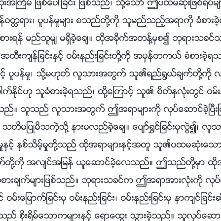
အႀကိမ္ ျဖစ္ေပၚျခင္း ျဖစ္သည္၊ သို႔ေသာ္ ဤပထမဆုံးျဖစ္ရပ္မ်
ဝန္ဝတၱရား၊ ပူပန္မႈမ်ား စသည္တို႔ကို သူမည္သည့္အရာကို ခံစားခ
ခံစားရန္ မည္သူမွ် မရွိခဲ့ေခ်။ ထိုအခိုက္အတန႔္မွစ၍ ဘုရားသ
သာ အထီးက်န္ျခင္းႏွင့္ ဝမ္းနည္းျခင္းတို႔ကို အမွန္တကယ္ ခံစား
င့္ ပူပန္မႈ၊ သို႔မဟုတ္ လူသားအတြက္ သူ၏ရည္႐ြယ္ခ်က္တို႔ကို လက
င္ဟု သူခံစားခဲ့ရသည္၊ ထို႔ေၾကာင့္ သူ၏ စိတ္ႏွလုံးတြင္ ဝမ္းနည
စ္သည္။ သူသည္ လူသားအတြက္ ဤအရာမ်ားကို လုပ္ေဆာင္ခဲ့ၿပီး
တိမျပဳမိသကဲ့သို႔ နားမလည္ခဲ့ေခ်။ ေပ်ာ္႐ႊင္ျခင္းမွလြဲ၍၊ 
ႈႏွင့္ ႏွစ္သိမ့္မႈတို႔သည္ ထိုအရာမ်ားႏွင့္အတူ သူ၏ပထမဆုံးေသာ 
ခ်က္တို႔ကို အလ်င္အျမန္ ယူေဆာင္ခဲ့ေလသည္။ ဤသည္တို႔မွာ ထ
 ခံစားခ်က္မ်ားျဖစ္သည္။ ဘုရားသခင္က ဤအရာအားလုံးကို လုပ္ေ
မ္းေျမာက္ျခင္းမွ ဝမ္းနည္းျခင္း၊ ဝမ္းနည္းျခင္းမွ နာက်င္ျခင္းဆီသ
သည္ စိုးရိမ္ေသာကမ်ားႏွင့္ ေရာေထြး သြားခဲ့သည္။ သူလုပ္ေဆာင္