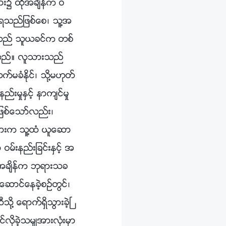
ား၌ ထိုအခ်ိန္က ဝ
ဲ့ရသည္ျဖစ္ေစ၊ သူ႔အ
ခင္သည္ သူယခင္က တစ္
ခဲ့ရသည္။ လူသားသည္
္မခံႏိုင္၊ သို႔မဟုတ္
္းမႈႏွင့္ နာက်င္မႈ
ျဖစ္ေသာ္လည္း၊
လူသားက သူ႔ထံ ယူေဆာ
ဝမ္းနည္းျခင္းႏွင့္ အ
ိုအခ်ိန္က ဘုရားသခ
ဆာင္ေနခဲ့စဥ္တြင္၊
ို႔ ေရာက္ရွိသြားခဲ့ၿ
လိုခဲ့သမွ်အားလုံးမွာ