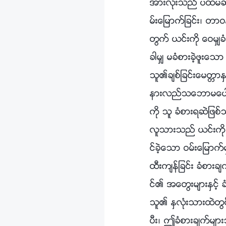
အားလုံးသည္ ပထမဆုံး
မ္းေျမာက္ျခင္း၊ တာ
တြက္ ယင္းကို ေဝမွ်
ခါမွ် မခံစားခဲ့ဖူးေ
သူ၏ခ်စ္ျခင္းေမတၱာႏွ
နားလည္သေဘာမေပါက္ႏို
ကို သူ ခံစားရဆဲျဖ
လူသားသည္ ယင္းကို သ
င္ခဲ့ေသာ ဝမ္းေျမာက္မ
ထီးက်န္ျခင္း ခံစား
င္၏ အေတြးမ်ားႏွင့္
သူ၏ ႏွလုံးသားထဲတြင္ ဝ
ပီး၊ ဤခံစားခ်က္မ်ား