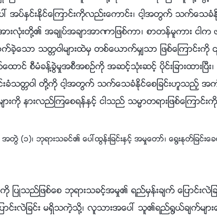
ေပၚ အပ္ႏွင္းႏိုင္ေၾကာင္းကိုလည္းေကာင္း၊ ငါ့အတြက္ သက္ေသခံႏ
အားလုံးတို႔၏ အခ်ဳပ္အခ်ာအာဏာျဖစ္ကာ၊ စာတန္မူကား ငါက ဖန္ဆ
ေဖာက္ခဲ့ေသာ သတၱဝါမ်ားထဲမွ တစ္ေယာက္မွ်သာ ျဖစ္ေၾကာင္းကို
ထာင္ စီမံခန႔္ခြဲမႈအစီအစဥ္ကို အဆင့္သုံးဆင့္ ပိုင္းျခားထားၿပီ
္းခံသတၱဝါ တို႔ကို ငါ့အတြက္ သက္ေသခံႏိုင္ေစျခင္းဟူသည့္ အက်
မ်ားကို နားလည္ၾကေစရန္ႏွင့္ ငါသည္ သမၼာတရားျဖစ္ေၾကာင္းက
အတြဲ (၁)၊ ဘုရားသခင္၏ ေပၚထြန္းျခင္းႏွင့္ အမႈေတာ္၊ ေ႐ြးႏုတ္ျခင္း
ို ျပဳသည္ျဖစ္ေစ ဘုရားသခင့္အမႈ၏ ရည္မွန္းခ်က္ ေျပာင္းလဲျခ
္းလဲျခင္း မရွိသကဲ့သို႔၊ လူသားအေပၚ သူ၏ရည္႐ြယ္ခ်က္မ်ားေျ