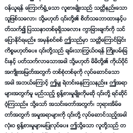
ဝန္ယူရန္ ေၾကာက္႐ြံ႕ေသာ လူစားမ်ိဳးသည္ သတၱိနည္းေသာ
သူျဖစ္သေလာ၊ သို႔မဟုတ္ ၎တို႔၏ စိတ္သေဘာထားႏွင့္ပ
တ္သက္၍ ျပႆနာတစ္ခုရွိသေလာ။ ကြာျခားခ်က္ကို သင္
ေျပာႏိုင္ရမည္။ အမွန္စင္စစ္ ဤသည္မွာ သတၱိေၾကာင္ျခင္း
ကိစၥမဟုတ္ေပ။ ၎တို႔သည္ ခ်မ္းသာႂကြယ္ဝရန္ ႀကိဳးပမ္းျခ
င္းႏွင့္ ပတ္သက္လာေသာအခါ သို႔မဟုတ္ မိမိတို႔၏ ကိုယ္ပိုင္
အက်ိဳးအျမတ္အတြက္ တစ္စုံတစ္ခုကို လုပ္ေဆာင္ေသာ
အခါ အဘယ္ေၾကာင့္ ဤမွ် ရဲတင္းေနၾကသနည္း။ ဤအရာ
မ်ားအတြက္မူ မည္သည့္ စြန႔္စားမႈမ်ိဳးကိုမဆို ၎တို႔ ရင္ဆိုင္
ဝံ့ၾကသည္။ သို႔ေသာ္ အသင္းေတာ္အတြက္၊ ဘုရားအိမ္ေ
တာ္အတြက္ အမႈအရာမ်ားကို ၎တို႔ လုပ္ေဆာင္သည့္အခါ
လုံးဝ စြန္႔စားမႈမ်ားမျပဳလုပ္ေပ။ ဤသို႔ေသာ လူတို႔သည္ တ