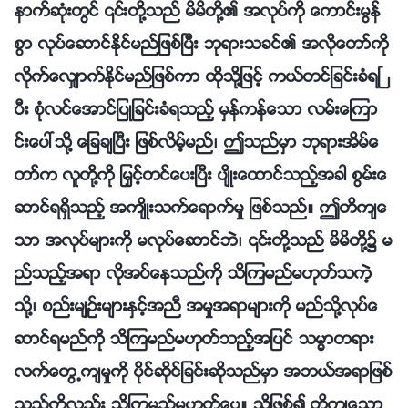
နာက္ဆုံးတြင္ ၎တို႔သည္ မိမိတို႔၏ အလုပ္ကို ေကာင္းမြန္
စြာ လုပ္ေဆာင္ႏိုင္မည္ျဖစ္ၿပီး ဘုရားသခင္၏ အလိုေတာ္ကို
လိုက္ေလွ်ာက္ႏိုင္မည္ျဖစ္ကာ ထိုသို႔ျဖင့္ ကယ္တင္ျခင္းခံရၿ
ပီး စုံလင္ေအာင္ျပဳျခင္းခံရသည့္ မွန္ကန္ေသာ လမ္းေၾကာ
င္းေပၚသို႔ ေျခခ်ၿပီး ျဖစ္လိမ့္မည္၊ ဤသည္မွာ ဘုရားအိမ္ေ
တာ္က လူတို႔ကို ျမႇင့္တင္ေပးၿပီး ပ်ိဳးေထာင္သည့္အခါ စြမ္းေ
ဆာင္ရရွိသည့္ အက်ိဳးသက္ေရာက္မႈ ျဖစ္သည္။ ဤတိက်ေ
သာ အလုပ္မ်ားကို မလုပ္ေဆာင္ဘဲ၊ ၎တို႔သည္ မိမိတို႔၌ မ
ည္သည့္အရာ လိုအပ္ေနသည္ကို သိၾကမည္မဟုတ္သကဲ့
သို႔၊ စည္းမ်ဥ္းမ်ားႏွင့္အညီ အမႈအရာမ်ားကို မည္သို႔လုပ္ေ
ဆာင္ရမည္ကို သိၾကမည္မဟုတ္သည့္အျပင္ သမၼာတရား
လက္ေတြ႕က်မႈကို ပိုင္ဆိုင္ျခင္းဆိုသည္မွာ အဘယ္အရာျဖစ္
သည္ကိုလည္း သိၾကမည္မဟုတ္ေပ။ သို႔ျဖစ္၍ တိက်ေသာ