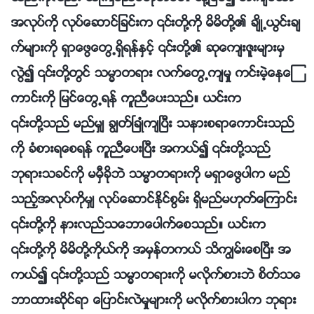
အလုပ္ကို လုပ္ေဆာင္ျခင္းက ၎တို႔ကို မိမိတို႔၏ ခ်ိဳ႕ယြင္းခ်
က္မ်ားကို ရွာေဖြေတြ႕ရွိရန္ႏွင့္ ၎တို႔၏ ဆုေက်းဇူးမ်ားမွ
လြဲ၍ ၎တို႔တြင္ သမၼာတရား လက္ေတြ႕က်မႈ ကင္းမဲ့ေနေၾ
ကာင္းကို ျမင္ေတြ႕ရန္ ကူညီေပးသည္။ ယင္းက
၎တို႔သည္ မည္မွ် ခြၽတ္ၿခဳံက်ၿပီး သနားစရာေကာင္းသည္
ကို ခံစားရေစရန္ ကူညီေပးၿပီး အကယ္၍ ၎တို႔သည္
ဘုရားသခင္ကို မမွီခိုဘဲ သမၼာတရားကို မရွာေဖြပါက မည္
သည့္အလုပ္ကိုမွ် လုပ္ေဆာင္ႏိုင္စြမ္း ရွိမည္မဟုတ္ေၾကာင္း
၎တို႔ကို နားလည္သေဘာေပါက္ေစသည္။ ယင္းက
၎တို႔ကို မိမိတို႔ကိုယ္ကို အမွန္တကယ္ သိကြၽမ္းေစၿပီး အ
ကယ္၍ ၎တို႔သည္ သမၼာတရားကို မလိုက္စားဘဲ စိတ္သေ
ဘာထားဆိုင္ရာ ေျပာင္းလဲမႈမ်ားကို မလိုက္စားပါက ဘုရား