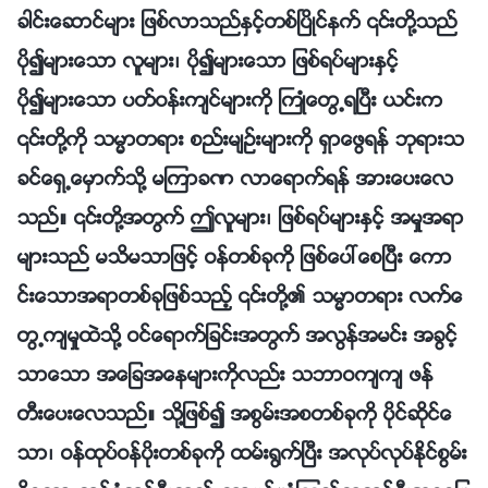
ခါင္းေဆာင္မ်ား ျဖစ္လာသည္ႏွင့္တစ္ၿပိဳင္နက္ ၎တို႔သည္
ပို၍မ်ားေသာ လူမ်ား၊ ပို၍မ်ားေသာ ျဖစ္ရပ္မ်ားႏွင့္
ပို၍မ်ားေသာ ပတ္ဝန္းက်င္မ်ားကို ႀကဳံေတြ႕ရၿပီး ယင္းက
၎တို႔ကို သမၼာတရား စည္းမ်ဥ္းမ်ားကို ရွာေဖြရန္ ဘုရားသ
ခင္ေရွ႕ေမွာက္သို႔ မၾကာခဏ လာေရာက္ရန္ အားေပးေလ
သည္။ ၎တို႔အတြက္ ဤလူမ်ား၊ ျဖစ္ရပ္မ်ားႏွင့္ အမႈအရာ
မ်ားသည္ မသိမသာျဖင့္ ဝန္တစ္ခုကို ျဖစ္ေပၚေစၿပီး ေကာ
င္းေသာအရာတစ္ခုျဖစ္သည့္ ၎တို႔၏ သမၼာတရား လက္ေ
တြ႕က်မႈထဲသို႔ ဝင္ေရာက္ျခင္းအတြက္ အလြန္အမင္း အခြင့္
သာေသာ အေျခအေနမ်ားကိုလည္း သဘာဝက်က် ဖန္
တီးေပးေလသည္။ သို႔ျဖစ္၍ အစြမ္းအစတစ္ခုကို ပိုင္ဆိုင္ေ
သာ၊ ဝန္ထုပ္ဝန္ပိုးတစ္ခုကို ထမ္း႐ြက္ၿပီး အလုပ္လုပ္ႏိုင္စြမ္း