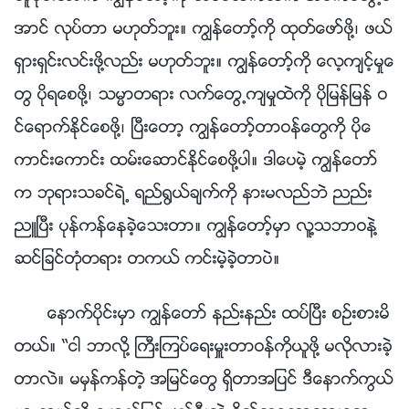
အာင္ လုပ္တာ မဟုတ္ဘူး။ ကြၽန္ေတာ့္ကို ထုတ္ေဖာ္ဖို႔၊ ဖယ္
ရွားရွင္းလင္းဖို႔လည္း မဟုတ္ဘူး။ ကြၽန္ေတာ့္ကို ေလ့က်င့္မႈေ
တြ ပိုရေစဖို႔၊ သမၼာတရား လက္ေတြ႕က်မႈထဲကို ပိုျမန္ျမန္ ဝ
င္ေရာက္ႏိုင္ေစဖို႔၊ ၿပီးေတာ့ ကြၽန္ေတာ့္တာဝန္ေတြကို ပိုေ
ကာင္းေကာင္း ထမ္းေဆာင္ႏိုင္ေစဖို႔ပါ။ ဒါေပမဲ့ ကြၽန္ေတာ္
က ဘုရားသခင္ရဲ႕ ရည္႐ြယ္ခ်က္ကို နားမလည္ဘဲ ညည္း
ညဴၿပီး ပုန္ကန္ေနခဲ့ေသးတာ။ ကြၽန္ေတာ့္မွာ လူ႔သဘာဝနဲ႔
ဆင္ျခင္တုံတရား တကယ္ ကင္းမဲ့ခဲ့တာပဲ။
ေနာက္ပိုင္းမွာ ကြၽန္ေတာ္ နည္းနည္း ထပ္ၿပီး စဥ္းစားမိ
တယ္။ “ငါ ဘာလို႔ ႀကီးၾကပ္ေရးမႉးတာဝန္ကိုယူဖို႔ မလိုလားခဲ့
တာလဲ။ မမွန္ကန္တဲ့ အျမင္ေတြ ရွိတာအျပင္ ဒီေနာက္ကြယ္