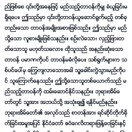
ည္ျဖစ္ေစ ၎တို႔အေနျဖင့္ မည္သည့္တာဝန္ကိုမွ် ခံယူျခင္းမ
ရွိရေပ။ ဤသည္မွာ ၎တို႔တာဝန္ယူေဆာင္႐ြက္မည့္ တစ္ခု
တည္းေသာ တာဝန္အမ်ိဳးအစားျဖစ္သည္။ ဤသည္မွာ မည္
သို႔ေသာ လူစားမ်ိဳးျဖစ္သနည္း။ စဥ္းလဲေသာ၊ လွည့္ျဖားတ
တ္ေသာသူ မဟုတ္သေလာ။ ထိုသူသည္ အနည္းဆုံးေသာ
တာဝန္ ပမာဏကိုပင္ တာဝန္မခံလိုေပ။ သစ္႐ြက္မ်ားက သ
စ္ပင္ေပၚမွ ေႂကြက်လာေသာအခါ သူ႔ေခါင္းကြဲသြားမည္ကိုပ
င္ သူေၾကာက္ေနသည္။ ဤသို႔ေသာသူတစ္ေယာက္သည္ မ
ည္သည့္တာဝန္ကို ထမ္းေဆာင္ႏိုင္သနည္း။ ဘုရားအိမ္ေ
တာ္တြင္ သူ႔အား အဘယ္သို႔ အသုံးခ်၍ ရႏိုင္မည္နည္း။
ဘုရားအိမ္ေတာ္၏ အလုပ္သည္ စာတန္အား ရင္ဆိုင္တိုက္ခို
က္ျခင္းအမႈအျပင္ ႏိုင္ငံေတာ္ ဧဝံေဂလိတရားျဖန႔္ေဝျခင္းႏွင့္