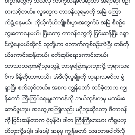
စီးပြားေတြကို ဘယ္လို ကာကြယ္ရမလဲဆိုတာ အရင္ဆုံး စဥ္း
စားသင့္တယ္။ လူေတြက တာဝန္ယူရမွာကို အၿမဲ ေၾကာ
က္႐ြံ႕ေနမယ္၊ ကိုယ့္ကိုယ္က်ိဳးစီးပြားအတြက္ပဲ အၿမဲ စီစဥ္ေ
တြးေတာေနမယ္၊ ၿပီးေတာ့ တာဝန္ေတြကို ျငင္းဆန္ၿပီး ေရွာ
င္လႊဲေနမယ္ဆိုရင္ သူတို႔ဟာ ေကာက္က်စ္စဥ္းလဲၿပီး တစ္ကို
ယ္ေကာင္းဆန္တယ္၊ စက္ဆုပ္စရာေကာင္းတယ္၊
ဘာသာတရားမရွိသူေတြနဲ႔ ဘာမွမျခားနားဘူးလို႔ ဘုရားသခ
င္က မိန႔္ဆိုထားတယ္။ အဲဒီလိုလူမ်ိဳးကို ဘုရားသခင္က ႐ြံ
ရွာၿပီး စက္ဆုပ္တယ္။ အစက ကြၽန္ေတာ္ ထင္ခဲ့တာက ကြၽ
န္ေတာ္ ႀကီးၾကပ္ေရးမႉးတာဝန္ကို ဘယ္တုန္းကမွ မထမ္းေ
ဆာင္ဖူးဘူး၊ အေတြ႕အႀကဳံလည္း မရွိဘူးဆိုေတာ့ ဒီတာဝန္
ကို ျငင္းဆန္တာက ပုံမွန္ပဲ၊ ဒါက ႀကီးႀကီးမားမား ကိစၥမဟု
တ္ဘူးလို႔ေပါ့။ ဒါေပမဲ့ အခုမွ ကြၽန္ေတာ္ သေဘာေပါက္လို