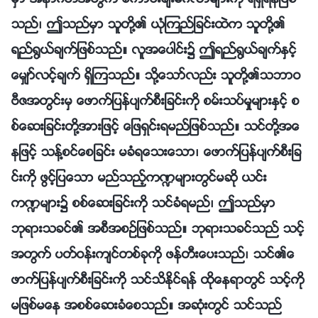
သည္၊ ဤသည္မွာ သူတို႔၏ ယုံၾကည္ျခင္းထဲက သူတို႔၏
ရည္႐ြယ္ခ်က္ျဖစ္သည္။ လူအေပါင္း၌ ဤရည္႐ြယ္ခ်က္ႏွင့္
ေမွ်ာ္လင့္ခ်က္ ရွိၾကသည္။ သို႔ေသာ္လည္း သူတို႔၏သဘာဝ
ဗီဇအတြင္းမွ ေဖာက္ျပန္ပ်က္စီးျခင္းကို စမ္းသပ္မႈမ်ားႏွင့္ စ
စ္ေဆးျခင္းတို႔အားျဖင့္ ေျဖရွင္းရမည္ျဖစ္သည္။ သင္တို႔အေ
နျဖင့္ သန္႔စင္ေစျခင္း မခံရေသးေသာ၊ ေဖာက္ျပန္ပ်က္စီးျခ
င္းကို ဖြင့္ျပေသာ မည္သည့္က႑မ်ားတြင္မဆို ယင္း
က႑မ်ား၌ စစ္ေဆးျခင္းကို သင္ခံရမည္၊ ဤသည္မွာ
ဘုရားသခင္၏ အစီအစဥ္ျဖစ္သည္။ ဘုရားသခင္သည္ သင့္
အတြက္ ပတ္ဝန္းက်င္တစ္ခုကို ဖန္တီးေပးသည္၊ သင္၏ေ
ဖာက္ျပန္ပ်က္စီးျခင္းကို သင္သိႏိုင္ရန္ ထိုေနရာတြင္ သင့္ကို
မျဖစ္မေန အစစ္ေဆးခံေစသည္။ အဆုံးတြင္ သင္သည္