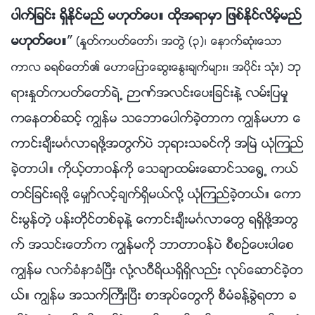
ပါက္ျခင္း ရွိႏိုင္မည္ မဟုတ္ေပ။ ထိုအရာမွာ ျဖစ္ႏိုင္လိမ့္မည္
မဟုတ္ေပ။
”
(ႏႈတ္ကပတ္ေတာ္၊ အတြဲ (၃)၊ ေနာက္ဆုံးေသာ
ဘု
ကာလ ခရစ္ေတာ္၏ ေဟာေျပာေဆြးေႏြးခ်က္မ်ား၊ အပိုင္း သုံး)
ရားႏႈတ္ကပတ္ေတာ္ရဲ႕ ဉာဏ္အလင္းေပးျခင္းနဲ႔ လမ္းျပမႈ
ကေနတစ္ဆင့္ ကြၽန္မ သေဘာေပါက္ခဲ့တာက ကြၽန္မဟာ ေ
ကာင္းခ်ီးမဂၤလာရဖို႔အတြက္ပဲ ဘုရားသခင္ကို အၿမဲ ယုံၾကည္
ခဲ့တာပါ။ ကိုယ့္တာဝန္ကို ေသခ်ာထမ္းေဆာင္သေ႐ြ႕ ကယ္
တင္ျခင္းရဖို႔ ေမွ်ာ္လင့္ခ်က္ရွိမယ္လို႔ ယုံၾကည္ခဲ့တယ္။ ေကာ
င္းမြန္တဲ့ ပန္းတိုင္တစ္ခုနဲ႔ ေကာင္းခ်ီးမဂၤလာေတြ ရရွိဖို႔အတြ
က္ အသင္းေတာ္က ကြၽန္မကို ဘာတာဝန္ပဲ စီစဥ္ေပးပါေစ
ကြၽန္မ လက္ခံနာခံၿပီး လုံ႔လဝီရိယရွိရွိလည္း လုပ္ေဆာင္ခဲ့တ
ယ္။ ကြၽန္မ အသက္ႀကီးၿပီး စာအုပ္ေတြကို စီမံခန႔္ခြဲရတာ ခ