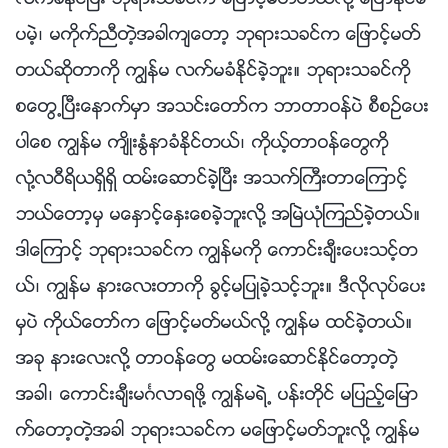
ပမဲ့၊ မကိုက္ညီတဲ့အခါက်ေတာ့ ဘုရားသခင္က ေျဖာင့္မတ္
တယ္ဆိုတာကို ကြၽန္မ လက္မခံႏိုင္ခဲ့ဘူး။ ဘုရားသခင္ကို
စေတြ႕ၿပီးေနာက္မွာ အသင္းေတာ္က ဘာတာဝန္ပဲ စီစဥ္ေပး
ပါေစ ကြၽန္မ က်ိဳးႏြံနာခံႏိုင္တယ္၊ ကိုယ့္တာဝန္ေတြကို
လုံ႔လဝီရိယရွိရွိ ထမ္းေဆာင္ခဲ့ၿပီး အသက္ႀကီးတာေၾကာင့္
ဘယ္ေတာ့မွ မေႏွာင့္ေႏွးေစခဲ့ဘူးလို႔ အၿမဲယုံၾကည္ခဲ့တယ္။
ဒါေၾကာင့္ ဘုရားသခင္က ကြၽန္မကို ေကာင္းခ်ီးေပးသင့္တ
ယ္၊ ကြၽန္မ နားေလးတာကို ခြင့္မျပဳခဲ့သင့္ဘူး။ ဒီလိုလုပ္ေပး
မွပဲ ကိုယ္ေတာ္က ေျဖာင့္မတ္မယ္လို႔ ကြၽန္မ ထင္ခဲ့တယ္။
အခု နားေလးလို႔ တာဝန္ေတြ မထမ္းေဆာင္ႏိုင္ေတာ့တဲ့
အခါ၊ ေကာင္းခ်ီးမဂၤလာရဖို႔ ကြၽန္မရဲ႕ ပန္းတိုင္ မျပည့္ေျမာ
က္ေတာ့တဲ့အခါ ဘုရားသခင္က မေျဖာင့္မတ္ဘူးလို႔ ကြၽန္မ