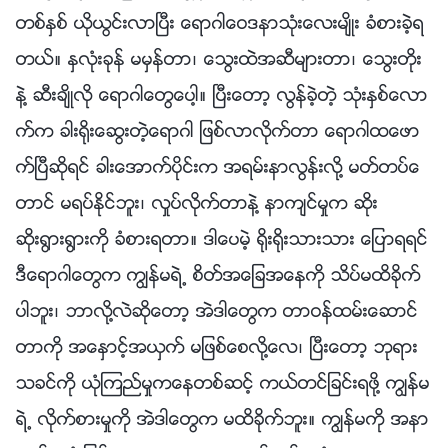
တစ္ႏွစ္ ယိုယြင္းလာၿပီး ေရာဂါေဝဒနာသုံးေလးမ်ိဳး ခံစားခဲ့ရ
တယ္။ ႏွလုံးခုန္ မမွန္တာ၊ ေသြးထဲအဆီမ်ားတာ၊ ေသြးတိုး
နဲ႔ ဆီးခ်ိဳလို ေရာဂါေတြေပါ့။ ၿပီးေတာ့ လြန္ခဲ့တဲ့ သုံးႏွစ္ေလာ
က္က ခါး႐ိုးေဆြးတဲ့ေရာဂါ ျဖစ္လာလိုက္တာ ေရာဂါထေဖာ
က္ၿပီဆိုရင္ ခါးေအာက္ပိုင္းက အရမ္းနာလြန္းလို႔ မတ္တပ္ေ
တာင္ မရပ္ႏိုင္ဘူး၊ လႈပ္လိုက္တာနဲ႔ နာက်င္မႈက ဆိုး
ဆိုး႐ြား႐ြားကို ခံစားရတာ။ ဒါေပမဲ့ ႐ိုး႐ိုးသားသား ေျပာရရင္
ဒီေရာဂါေတြက ကြၽန္မရဲ႕ စိတ္အေျခအေနကို သိပ္မထိခိုက္
ပါဘူး၊ ဘာလို႔လဲဆိုေတာ့ အဲဒါေတြက တာဝန္ထမ္းေဆာင္
တာကို အေႏွာင့္အယွက္ မျဖစ္ေစလို႔ေလ၊ ၿပီးေတာ့ ဘုရား
သခင္ကို ယုံၾကည္မႈကေနတစ္ဆင့္ ကယ္တင္ျခင္းရဖို႔ ကြၽန္မ
ရဲ႕ လိုက္စားမႈကို အဲဒါေတြက မထိခိုက္ဘူး။ ကြၽန္မကို အနာ