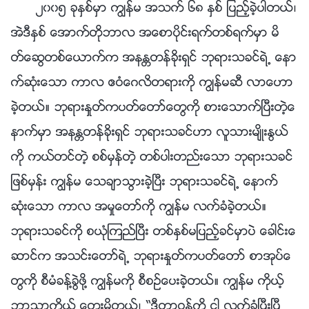
၂၀၀၅ ခုႏွစ္မွာ ကြၽန္မ အသက္ ၆၈ ႏွစ္ ျပည့္ခဲ့ပါတယ္၊
အဲဒီႏွစ္ ေအာက္တိုဘာလ အေစာပိုင္းရက္တစ္ရက္မွာ မိ
တ္ေဆြတစ္ေယာက္က အနႏၲတန္ခိုးရွင္ ဘုရားသခင္ရဲ႕ ေနာ
က္ဆုံးေသာ ကာလ ဧဝံေဂလိတရားကို ကြၽန္မဆီ လာေဟာ
ခဲ့တယ္။ ဘုရားႏႈတ္ကပတ္ေတာ္ေတြကို စားေသာက္ၿပီးတဲ့ေ
နာက္မွာ အနႏၲတန္ခိုးရွင္ ဘုရားသခင္ဟာ လူသားမ်ိဳးႏြယ္
ကို ကယ္တင္တဲ့ စစ္မွန္တဲ့ တစ္ပါးတည္းေသာ ဘုရားသခင္
ျဖစ္မွန္း ကြၽန္မ ေသခ်ာသြားခဲ့ၿပီး ဘုရားသခင္ရဲ႕ ေနာက္
ဆုံးေသာ ကာလ အမႈေတာ္ကို ကြၽန္မ လက္ခံခဲ့တယ္။
ဘုရားသခင္ကို စယုံၾကည္ၿပီး တစ္ႏွစ္မျပည့္ခင္မွာပဲ ေခါင္းေ
ဆာင္က အသင္းေတာ္ရဲ႕ ဘုရားႏႈတ္ကပတ္ေတာ္ စာအုပ္ေ
တြကို စီမံခန႔္ခြဲဖို႔ ကြၽန္မကို စီစဥ္ေပးခဲ့တယ္။ ကြၽန္မ ကိုယ့္
ဘာသာကိုယ္ ေတြးမိတယ္၊ “ဒီတာဝန္ကို ငါ လက္ခံၿပီးၿပီ