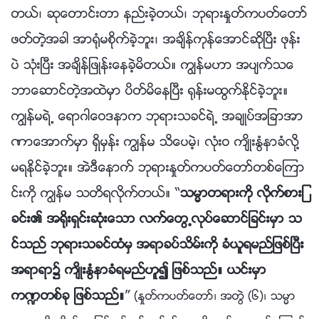
တယ္၊ ဆုေတာင္းတာ နည္းခဲ့တယ္၊ ဘုရားႏႈတ္ကပတ္ေတာ္
ဖတ္တဲ့အခါ အာ႐ုံမစိုက္ခဲ့ဘူး၊ အခ်ိန္ကုန္ေအာင္ဆိုၿပီး ဖုန္း
ပဲ သုံးၿပီး အခ်ိန္ျဖဳန္းေနခဲ့မိတယ္။ ကြၽန္မဟာ အပ်က္သေ
ဘာေဆာင္တဲ့အထဲမွာ ပိတ္မိေနၿပီး ႐ုန္းမထြက္ႏိုင္ခဲ့ဘူး။
ကြၽန္မရဲ႕ ေရာဂါေဝဒနာက ဘုရားသခင္ရဲ႕ အခ်ဳပ္အျခာအာ
ဏာေအာက္မွာ ရွိမွန္း ကြၽန္မ သိေပမဲ့၊ လုံးဝ က်ိဳးႏြံနာခံလို႔
မရႏိုင္ခဲ့ဘူး။ အဲဒီေနာက္ ဘုရားႏႈတ္ကပတ္ေတာ္တစ္ေၾကာ
င္းကို ကြၽန္မ သတိရလိုက္တယ္။ “
သမၼာတရားကို လိုက္စားျ
ခင္း၏ အ႐ိုးရွင္းဆုံးေသာ လက္ေတြ႕လုပ္ေဆာင္ျခင္းမွာ သ
င္သည္ ဘုရားသခင္ထံမွ အရာခပ္သိမ္းကို ခံယူရမည္ျဖစ္ၿပီး
အရာရာ၌ က်ိဳးႏြံနာခံရမည္ဟူ၍ ျဖစ္သည္။ ယင္းမွာ
က႑တစ္ခု ျဖစ္သည္။
”
(ႏႈတ္ကပတ္ေတာ္၊ အတြဲ (၆)၊ သမၼာ