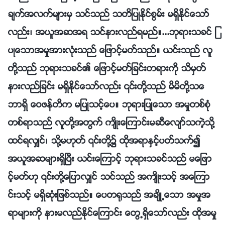
ခ်က္အလက္မ်ားမွ သင္သည္ သတိျပဳႏိုင္စြမ္း မရွိႏိုင္ေသာ္
လည္း၊ အယူအဆအရ သင္နားလည္ရမည္။...ဘုရားသခင္ ျ
ပဳေသာအမႈအားလုံးသည္ ေျဖာင့္မတ္သည္။ ယင္းသည္ လူ
တို႔သည္ ဘုရားသခင္၏ ေျဖာင့္မတ္ျခင္းတရားကို သိမွတ္
နားလည္ျခင္း မရွိႏိုင္ေသာ္လည္း ၎တို႔သည္ မိမိတို႔သေ
ဘာရွိ ေဝဖန္တိက မျပဳသင့္ေပ။ ဘုရားျပဳေသာ အမႈတစ္စုံ
တစ္ရာသည္ လူတို႔အတြက္ က်ိဳးေၾကာင္းမဆီေလ်ာ္သကဲ့သို႔
ထင္ရလွ်င္၊ သို႔မဟုတ္ ၎တို႔၌ ထိုအရာႏွင့္ပတ္သက္၍
အယူအဆမ်ားရွိၿပီး ယင္းေၾကာင့္ ဘုရားသခင္သည္ မေျဖာ
င့္မတ္ဟု ၎တို႔ေျပာလွ်င္ သင္သည္ အက်ိဳးသင့္ အေၾကာ
င္းသင့္ မရွိဆုံးျဖစ္သည္။ ေပတ႐ုသည္ အခ်ိဳ႕ေသာ အမႈအ
ရာမ်ားကို နားမလည္ႏိုင္ေၾကာင္း ေတြ႕ရွိေသာ္လည္း ထိုအမႈ