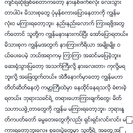
က်င္ရဆုံးျဖစ္ေစတာကေတာ့ နားႏွစ္ဖက္စလုံး ေလးသြား
တာပါပဲ။ မိသားစုေတြ ပုံမွန္စကားေျပာေနတာကို ကြၽန္မ
လုံးဝ မၾကားရေတာ့ဘူး၊ နည္းနည္းေလာက္ ၾကားရဖို႔အတြ
က္ေတာင္ သူတို႔က ကြၽန္မနားနားကပ္ၿပီး ေအာ္ေျပာရတယ္။
မိသားစုက ကြၽန္မအတြက္ နားၾကားကိရိယာ အမ်ိဳးမ်ိဳး ဝ
ယ္ေပးေပမဲ့ ဘယ္အရာကမွ ၾကာၾကာ အဆင္မေျပခဲ့ဘူး။
ေဆး႐ုံသြားျပေတာ့ အသက္ႀကီးလို႔ နားေလးတာ၊ ကုလို႔မရ
ဘူးလို႔ အေျဖထြက္တယ္။ အဲဒီေနာက္မွာေတာ့ ကြၽန္မဟာ
တိတ္ဆိတ္ေနတဲ့ ကမာၻႀကီးထဲမွာ ေနထိုင္ေနရသလို ခံစားခဲ့
ရတယ္။ ဘုရားသခင္ရဲ႕ တရားေဟာၾကားခ်က္ေတြ၊ မိတ္
သဟာယဖြဲ႕တာေတြကို ကြၽန္မ မၾကားရေတာ့ဘူး၊ ဘုရားႏႈ
တ္ကပတ္ေတာ္ ဓမၼေတးေတြကိုလည္း ရွင္းရွင္းလင္းလင္း မၾ
ကားရေတာ့ဘူးေလ။ စုေဝးပြဲေတြမွာ သူတို႔ရဲ႕ အေတြ႕အႀ