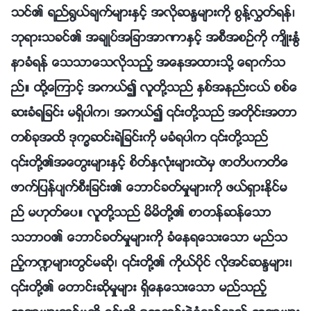
သင္၏ ရည္႐ြယ္ခ်က္မ်ားႏွင့္ အလိုဆႏၵမ်ားကို စြန႔္လႊတ္ရန္၊
ဘုရားသခင္၏ အခ်ဳပ္အျခာအာဏာႏွင့္ အစီအစဥ္ကို က်ိဳးႏြံ
နာခံရန္ ေသသာေသလိုသည့္ အေနအထားသို႔ ေရာက္သ
ည္။ ထို႔ေၾကာင့္ အကယ္၍ လူတို႔သည္ ႏွစ္အနည္းငယ္ စစ္ေ
ဆးခံရျခင္း မရွိပါက၊ အကယ္၍ ၎တို႔သည္ အတိုင္းအတာ
တစ္ခုအထိ ဒုကၡဆင္းရဲျခင္းကို မခံရပါက ၎တို႔သည္
၎တို႔၏အေတြးမ်ားႏွင့္ စိတ္ႏွလုံးမ်ားထဲမွ ဇာတိပကတိေ
ဖာက္ျပန္ပ်က္စီးျခင္း၏ ေဘာင္ခတ္မႈမ်ားကို ဖယ္ရွားႏိုင္မ
ည္ မဟုတ္ေပ။ လူတို႔သည္ မိမိတို႔၏ စာတန္ဆန္ေသာ
သဘာဝ၏ ေဘာင္ခတ္မႈမ်ားကို ခံေနရေသးေသာ မည္သ
ည့္က႑မ်ားတြင္မဆို၊ ၎တို႔၏ ကိုယ္ပိုင္ လိုအင္ဆႏၵမ်ား၊
၎တို႔၏ ေတာင္းဆိုမႈမ်ား ရွိေနေသးေသာ မည္သည့္