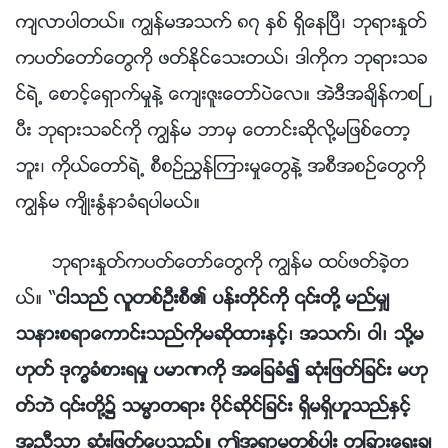
က်လာပါတယ္။ ကြၽန္မအသက္ ၈၇ ႏွစ္ ရွိေနၿပီ၊ ဘုရားႏႈတ္
ကပတ္ေတာ္ေတြကို ဖတ္ႏိုင္ေသးတယ္၊ ဒါကိုက ဘုရားသခ
င္ရဲ႕ ေစာင့္ေရွာက္မႈနဲ႔ ေက်းဇူးေတာ္ပဲေလ။ အဲဒီအခ်ိန္ကစၿ
ပီး ဘုရားသခင္ကို ကြၽန္မ ဘာမွ ေတာင္းဆိုလို႔မျဖစ္ေတာ့
ဘူး၊ ကိုယ္ေတာ္ရဲ႕ စီစဥ္ၫႊန္ၾကားမႈေတြနဲ႔ အစီအစဥ္ေတြကို
ကြၽန္မ က်ိဳးႏြံနာခံရပါမယ္။
ဘုရားႏႈတ္ကပတ္ေတာ္ေတြကို ကြၽန္မ ထပ္ဖတ္ခဲ့တ
ယ္။ “
ငါသည္ လူတစ္ဦးစီ၏ ပန္းတိုင္ကို ၎တို႔ မည္မွ်
သနားစရာေကာင္းသည္ကိုမဆိုထားႏွင့္၊ အသက္၊ ဝါ၊ သို႔မ
ဟုတ္ ဒုကၡခံစားရမႈ ပမာဏကို အေျခခံ၍ ဆုံးျဖတ္ျခင္း မဟု
တ္ဘဲ ၎တို႔၌ သမၼာတရား ပိုင္ဆိုင္ျခင္း ရွိမရွိဟူသည္ႏွင့္
အညီသာ ဆုံးျဖတ္ေပသည္။ ဤအရာမွတစ္ပါး တျခားေ႐ြးခ်