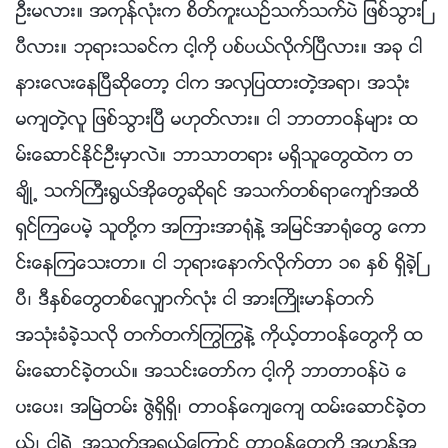
ဦးမလား။ အကုန္လုံးက စိတ္ကူးယဥ္သက္သက္ပဲ ျဖစ္သြားၿ
ပီလား။ ဘုရားသခင္က ငါ့ကို ပစ္ပယ္လိုက္ၿပီလား။ အခု ငါ
နားေလးေနၿပီဆိုေတာ့ ငါက အလွျပထားတဲ့အရာ၊ အသုံး
မက်တဲ့လူ ျဖစ္သြားၿပီ မဟုတ္လား။ ငါ ဘာတာဝန္မ်ား ထ
မ္းေဆာင္ႏိုင္ဦးမွာလဲ။ ဘာသာတရား မရွိသူေတြထဲက တ
ခ်ိဳ႕ သက္ႀကီး႐ြယ္အိုေတြဆိုရင္ အသက္တစ္ရာေက်ာ္အထိ
ရွင္ၾကေပမဲ့ သူတို႔က အၾကားအာ႐ုံနဲ႔ အျမင္အာ႐ုံေတြ ေကာ
င္းေနၾကေသးတာ။ ငါ ဘုရားေနာက္လိုက္တာ ၁၈ ႏွစ္ ရွိခဲ့ၿ
ပီ၊ ဒီႏွစ္ေတြတစ္ေလွ်ာက္လုံး ငါ အားႀကိဳးမာန္တက္
အသုံးခံခဲ့သလို တက္တက္ႂကြႂကြနဲ႔ ကိုယ့္တာဝန္ေတြကို ထ
မ္းေဆာင္ခဲ့တယ္။ အသင္းေတာ္က ငါ့ကို ဘာတာဝန္ပဲ ေ
ပးေပး၊ အၿမဲတမ္း ဇြဲရွိရွိ၊ တာဝန္ေက်ေက် ထမ္းေဆာင္ခဲ့တ
ယ္၊ ငါ့ရဲ႕ အသက္အ႐ြယ္ေၾကာင့္ တာဝန္ေတြကို အဟန႔္အ