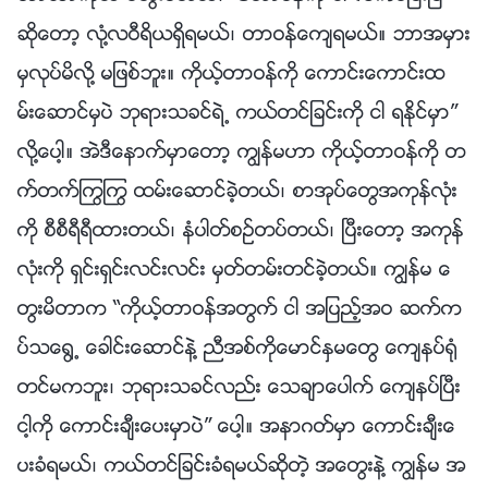
ဆိုေတာ့ လုံ႔လဝီရိယရွိရမယ္၊ တာဝန္ေက်ရမယ္။ ဘာအမွား
မွလုပ္မိလို႔ မျဖစ္ဘူး။ ကိုယ့္တာဝန္ကို ေကာင္းေကာင္းထ
မ္းေဆာင္မွပဲ ဘုရားသခင္ရဲ႕ ကယ္တင္ျခင္းကို ငါ ရႏိုင္မွာ”
လို႔ေပါ့။ အဲဒီေနာက္မွာေတာ့ ကြၽန္မဟာ ကိုယ့္တာဝန္ကို တ
က္တက္ႂကြႂကြ ထမ္းေဆာင္ခဲ့တယ္၊ စာအုပ္ေတြအကုန္လုံး
ကို စီစီရီရီထားတယ္၊ နံပါတ္စဥ္တပ္တယ္၊ ၿပီးေတာ့ အကုန္
လုံးကို ရွင္းရွင္းလင္းလင္း မွတ္တမ္းတင္ခဲ့တယ္။ ကြၽန္မ ေ
တြးမိတာက “ကိုယ့္တာဝန္အတြက္ ငါ အျပည့္အဝ ဆက္က
ပ္သေ႐ြ႕ ေခါင္းေဆာင္နဲ႔ ညီအစ္ကိုေမာင္ႏွမေတြ ေက်နပ္႐ုံ
တင္မကဘူး၊ ဘုရားသခင္လည္း ေသခ်ာေပါက္ ေက်နပ္ၿပီး
ငါ့ကို ေကာင္းခ်ီးေပးမွာပဲ” ေပါ့။ အနာဂတ္မွာ ေကာင္းခ်ီးေ
ပးခံရမယ္၊ ကယ္တင္ျခင္းခံရမယ္ဆိုတဲ့ အေတြးနဲ႔ ကြၽန္မ အ