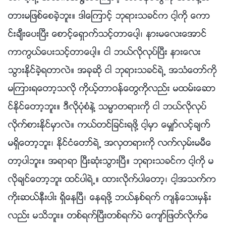
တားမျဖစ္ေစခဲ့ဘူး။ ဒါေၾကာင့္ ဘုရားသခင္က ငါ့ကို ေကာ
င္းခ်ီးေပးၿပီး ေစာင့္ေရွာက္သင့္တာေပါ့၊ နားမေလးေအာင္
ကာကြယ္ေပးသင့္တာေပါ့။ ငါ ဘယ္လိုလုပ္ၿပီး နားေလး
သြားႏိုင္ခဲ့ရတာလဲ။ အခုဆို ငါ ဘုရားသခင္ရဲ႕ အသံေတာ္ကို
မၾကားရေတာ့သလို ကိုယ့္တာဝန္ေတြကိုလည္း မထမ္းေဆာ
င္ႏိုင္ေတာ့ဘူး။ ဒီလိုပုံစံနဲ႔ သမၼာတရားကို ငါ ဘယ္လိုလုပ္
လိုက္စားႏိုင္မွာလဲ။ ကယ္တင္ျခင္းရဖို႔ ငါ့မွာ ေမွ်ာ္လင့္ခ်က္
မရွိေတာ့ဘူး၊ ႏိုင္ငံေတာ္ရဲ႕ အလွတရားကို လက္လွမ္းမမီေ
တာ့ပါဘူး။ အရာရာ ၿပီးဆုံးသြားၿပီ။ ဘုရားသခင္က ငါ့ကို မ
လိုခ်င္ေတာ့ဘူး ထင္ပါရဲ႕။ ထားလိုက္ပါေတာ့၊ ငါ့အသက္က
ကိုးဆယ္နီးပါး ရွိေနၿပီ၊ ေနရဖို႔ ဘယ္ႏွစ္ရက္ က်န္ေသးမွန္း
လည္း မသိဘူး။ တစ္ရက္ၿပီးတစ္ရက္ပဲ ေက်ာ္ျဖတ္လိုက္ေ