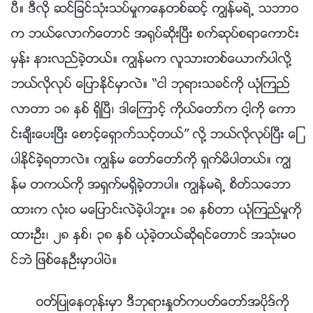
ပီ။ ဒီလို ဆင္ျခင္သုံးသပ္မႈကေနတစ္ဆင့္ ကြၽန္မရဲ႕ သဘာဝ
က ဘယ္ေလာက္ေတာင္ အ႐ုပ္ဆိုးၿပီး စက္ဆုပ္စရာေကာင္း
မွန္း နားလည္ခဲ့တယ္။ ကြၽန္မက လူသားတစ္ေယာက္ပါလို႔
ဘယ္လိုလုပ္ ေျပာႏိုင္မွာလဲ။ “ငါ ဘုရားသခင္ကို ယုံၾကည္
လာတာ ၁၈ ႏွစ္ ရွိၿပီ၊ ဒါေၾကာင့္ ကိုယ္ေတာ္က ငါ့ကို ေကာ
င္းခ်ီးေပးၿပီး ေစာင့္ေရွာက္သင့္တယ္” လို႔ ဘယ္လိုလုပ္ၿပီး ေျ
ပာႏိုင္ခဲ့ရတာလဲ။ ကြၽန္မ ေတာ္ေတာ္ကို ရွက္မိပါတယ္။ ကြၽ
န္မ တကယ္ကို အရွက္မရွိခဲ့တာပါ။ ကြၽန္မရဲ႕ စိတ္သေဘာ
ထားက လုံးဝ မေျပာင္းလဲခဲ့ပါဘူး။ ၁၈ ႏွစ္တာ ယုံၾကည္မႈကို
ထားဦး၊ ၂၈ ႏွစ္၊ ၃၈ ႏွစ္ ယုံခဲ့တယ္ဆိုရင္ေတာင္ အသုံးမဝ
င္ဘဲ ျဖစ္ေနဦးမွာပါပဲ။
ဝတ္ျပဳေနတုန္းမွာ ဒီဘုရားႏႈတ္ကပတ္ေတာ္အပိုဒ္ကို