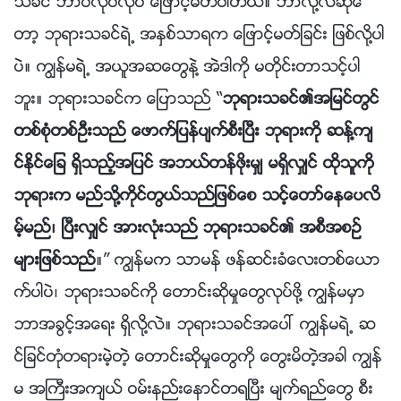
သခင္ ဘာပဲလုပ္လုပ္ ေျဖာင့္မတ္ပါတယ္။ ဘာလို႔လဲဆိုေ
တာ့ ဘုရားသခင္ရဲ႕ အႏွစ္သာရက ေျဖာင့္မတ္ျခင္း ျဖစ္လို႔ပါ
ပဲ။ ကြၽန္မရဲ႕ အယူအဆေတြနဲ႔ အဲဒါကို မတိုင္းတာသင့္ပါ
ဘူး။ ဘုရားသခင္က ေျပာသည္ “
ဘုရားသခင္၏အျမင္တြင္
တစ္စုံတစ္ဦးသည္ ေဖာက္ျပန္ပ်က္စီးၿပီး ဘုရားကို ဆန္႔က်
င္ႏိုင္ေျခ ရွိသည့္အျပင္ အဘယ္တန္ဖိုးမွ် မရွိလွ်င္ ထိုသူကို
ဘုရားက မည္သို႔ကိုင္တြယ္သည္ျဖစ္ေစ သင့္ေတာ္ေနေပလိ
မ့္မည္၊ ၿပီးလွ်င္ အားလုံးသည္ ဘုရားသခင္၏ အစီအစဥ္
မ်ားျဖစ္သည္
။” ကြၽန္မက သာမန္ ဖန္ဆင္းခံေလးတစ္ေယာ
က္ပါပဲ၊ ဘုရားသခင္ကို ေတာင္းဆိုမႈေတြလုပ္ဖို႔ ကြၽန္မမွာ
ဘာအခြင့္အေရး ရွိလို႔လဲ။ ဘုရားသခင္အေပၚ ကြၽန္မရဲ႕ ဆ
င္ျခင္တုံတရားမဲ့တဲ့ ေတာင္းဆိုမႈေတြကို ေတြးမိတဲ့အခါ ကြၽန္
မ အႀကီးအက်ယ္ ဝမ္းနည္းေနာင္တရၿပီး မ်က္ရည္ေတြ စီး