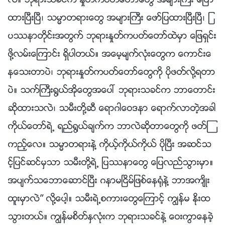
လ။ ဘုရားသခင္က ႏႈတ္ကပတ္ေတာ္ေတြ အမ်ားႀကီး ေျပာ
ထားၿပီးၿပီ၊ သမၼာတရားေတြ အမ်ားႀကီး ေဖာ္ျပထားၿပီးၿပီ၊ ျ
ပႆနာတိုင္းအတြက္ ဘုရားႏႈတ္ကပတ္ေတာ္ထဲမွာ ေျဖရွင္း
ဖို႔လမ္းေၾကာင္း ရွိပါတယ္။ အေမ့မ်က္လုံးေတြက ေကာင္းေ
နေသးတာပဲ၊ ဘုရားႏႈတ္ကပတ္ေတာ္ေတြကို ပိုဖတ္လို႔ရတာ
ပဲ။ သက္ႀကီး႐ြယ္အိုေတြအေပၚ ဘုရားသခင္က ဘာေတာင္း
ဆိုထားသလဲ၊ သမီးတို႔ဆီ ေရာဂါေဝဒနာ ေရာက္လာတဲ့အခါ
ကိုယ္ေတာ္ရဲ႕ ရည္႐ြယ္ခ်က္က ဘာလဲဆိုတာေတြကို ဖတ္ၾ
ကည့္ေလ။ သမၼာတရားနဲ႔ ကိုယ့္ကိုယ္ကိုယ္ ပိုၿပီး အဆင္သ
င့္ျပင္ဆင္မွသာ သမီးတို႔ရဲ႕ ျပႆနာေတြ ေျပလည္သြားမွာ။
အပ်က္သေဘာေဆာင္ၿပီး ဂနာမၿငိမ္ျဖစ္ေန႐ုံနဲ႔ ဘာအက်ိဳး
ထူးမွာလဲ” လို႔ေပါ့။ သမီးရဲ႕စကားေတြေၾကာင့္ ကြၽန္မ ႏိုးထ
သြားတယ္။ ကြၽန္မစိတ္ႏွလုံးက ဘုရားသခင္နဲ႔ ေဝးကြာေနခဲ့