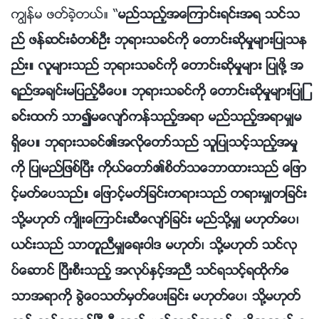
ကြၽန္မ ဖတ္ခဲ့တယ္။ “
မည္သည့္အေၾကာင္းရင္းအရ သင္သ
ည္ ဖန္ဆင္းခံတစ္ဦး ဘုရားသခင္ကို ေတာင္းဆိုမႈမ်ားျပဳသန
ည္း။ လူမ်ားသည္ ဘုရားသခင္ကို ေတာင္းဆိုမႈမ်ား ျပဳဖို႔ အ
ရည္အခ်င္းမျပည့္မီေပ။ ဘုရားသခင္ကို ေတာင္းဆိုမႈမ်ားျပဳျ
ခင္းထက္ သာ၍မေလ်ာ္ကန္သည့္အရာ မည္သည့္အရာမွ်မ
ရွိေပ။ ဘုရားသခင္၏အလိုေတာ္သည္ သူျပဳသင့္သည့္အမႈ
ကို ျပဳမည္ျဖစ္ၿပီး ကိုယ္ေတာ္၏စိတ္သေဘာထားသည္ ေျဖာ
င့္မတ္ေပသည္။ ေျဖာင့္မတ္ျခင္းတရားသည္ တရားမွ်တျခင္း
သို႔မဟုတ္ က်ိဳးေၾကာင္းဆီေလ်ာ္ျခင္း မည္သို႔မွ် မဟုတ္ေပ၊
ယင္းသည္ သာတူညီမွ်ေရးဝါဒ မဟုတ္၊ သို႔မဟုတ္ သင္လု
ပ္ေဆာင္ ၿပီးစီးသည့္ အလုပ္ႏွင့္အညီ သင္ရသင့္ရထိုက္ေ
သာအရာကို ခြဲေဝသတ္မွတ္ေပးျခင္း မဟုတ္ေပ၊ သို႔မဟုတ္