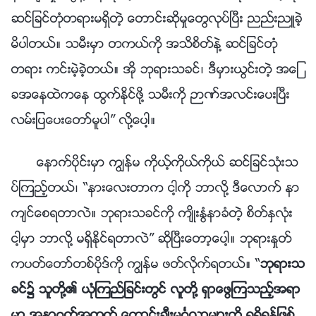
ဆင္ျခင္တုံတရားမရွိတဲ့ ေတာင္းဆိုမႈေတြလုပ္ၿပီး ညည္းညဴခဲ့
မိပါတယ္။ သမီးမွာ တကယ္ကို အသိစိတ္နဲ႔ ဆင္ျခင္တုံ
တရား ကင္းမဲ့ခဲ့တယ္။ အို ဘုရားသခင္၊ ဒီမွားယြင္းတဲ့ အေျ
ခအေနထဲကေန ထြက္ႏိုင္ဖို႔ သမီးကို ဉာဏ္အလင္းေပးၿပီး
လမ္းျပေပးေတာ္မူပါ” လို႔ေပါ့။
ေနာက္ပိုင္းမွာ ကြၽန္မ ကိုယ့္ကိုယ္ကိုယ္ ဆင္ျခင္သုံးသ
ပ္ၾကည့္တယ္၊ “နားေလးတာက ငါ့ကို ဘာလို႔ ဒီေလာက္ နာ
က်င္ေစရတာလဲ။ ဘုရားသခင္ကို က်ိဳးႏြံနာခံတဲ့ စိတ္ႏွလုံး
ငါ့မွာ ဘာလို႔ မရွိႏိုင္ရတာလဲ” ဆိုၿပီးေတာ့ေပါ့။ ဘုရားႏႈတ္
ကပတ္ေတာ္တစ္ပိုဒ္ကို ကြၽန္မ ဖတ္လိုက္ရတယ္။ “
ဘုရားသ
ခင္၌ သူတို႔၏ ယုံၾကည္ျခင္းတြင္ လူတို႔ ရွာေဖြၾကသည့္အရာ
မွာ အနာဂတ္အတြက္ ေကာင္းခ်ီးမဂၤလာမ်ားကို ရရွိရန္ျဖစ္