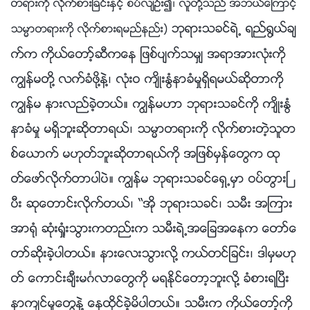
တရားကို လိုက္စားျခင္းႏွင့္ စပ္လ်ဥ္း၍၊ လူတို႔သည္ အဘယ္ေၾကာင့္
ဘုရားသခင္ရဲ႕ ရည္႐ြယ္ခ်
သမၼာတရားကို လိုက္စားရမည္နည္း)
က္က ကိုယ္ေတာ့္ဆီကေန ျဖစ္ပ်က္သမွ် အရာအားလုံးကို
ကြၽန္မတို႔ လက္ခံဖို႔နဲ႔၊ လုံးဝ က်ိဳးႏြံနာခံမႈရွိရမယ္ဆိုတာကို
ကြၽန္မ နားလည္ခဲ့တယ္။ ကြၽန္မဟာ ဘုရားသခင္ကို က်ိဳးႏြံ
နာခံမႈ မရွိဘူးဆိုတာရယ္၊ သမၼာတရားကို လိုက္စားတဲ့သူတ
စ္ေယာက္ မဟုတ္ဘူးဆိုတာရယ္ကို အျဖစ္မွန္ေတြက ထု
တ္ေဖာ္လိုက္တာပါပဲ။ ကြၽန္မ ဘုရားသခင္ေရွ႕မွာ ဝပ္တြားၿ
ပီး ဆုေတာင္းလိုက္တယ္၊ “အို ဘုရားသခင္၊ သမီး အၾကား
အာ႐ုံ ဆုံးရႈံးသြားကတည္းက သမီးရဲ႕အေျခအေနက ေတာ္ေ
တာ္ဆိုးခဲ့ပါတယ္။ နားေလးသြားလို႔ ကယ္တင္ျခင္း၊ ဒါမွမဟု
တ္ ေကာင္းခ်ီးမဂၤလာေတြကို မရႏိုင္ေတာ့ဘူးလို႔ ခံစားရၿပီး
နာက်င္မႈေတြနဲ႔ ေနထိုင္ခဲ့မိပါတယ္။ သမီးက ကိုယ္ေတာ့္ကို