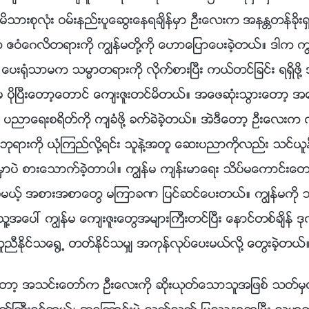
မိသားစုလုံး ဝမ္းနည္းပူေဆြးေနရခ်ိန္မွာ ဦးေလးက အနႏၲတန္ခိုးရ
ံေဂလိတရားကို ကြၽန္မတို႔ကို ေဟာေျပာေပးခဲ့တယ္။ ဒါက ကြၽန္မ
ပး႐ုံသာမက သမၼာတရားကို လိုက္စားၿပီး ကယ္တင္ျခင္း ရရွိဖို႔ 
ၽန္မ ပိုၿပီးေတာ့ေတာင္ ေက်းဇူးတင္မိတယ္။ အေဖဆုံးသြားေတာ့ အေ
 ပညာေရးစရိတ္ကို က်ခံဖို႔ ခက္ခဲခဲ့တယ္။ အဲဒီေတာ့ ဦးေလးက ကြ
 ဘုရားကို ယုံၾကည္လို႔ရင္း သူနဲ႔အတူ ေဆးပညာကိုလည္း သင္ယူႏိ
ဆီမွာပဲ စားေသာက္ခဲ့တာပါ။ ကြၽန္မ က်န္းမာေရး သိပ္မေကာင္းေ
မယ့္ အစားအစာေတြ မၾကာခဏ ျပင္ဆင္ေပးတယ္။ ကြၽန္မကို 
႔အေပၚ ကြၽန္မ ေက်းဇူးေတြအမ်ားႀကီးတင္ၿပီး ေနာင္တစ္ခ်ိန္ 
ကူညီႏိုင္သေ႐ြ႕ တတ္ႏိုင္သမွ် အကုန္လုပ္ေပးမယ္လို႔ ေတြးခဲ့တယ္
ွာေတာ့ အသင္းေတာ္က ဦးေလးကို ဆိုးယုတ္ေသာသူအျဖစ္ သတ္မ