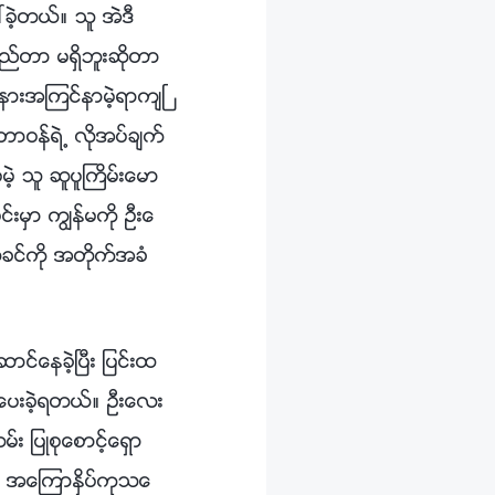
ေခၚခဲ့တယ္။ သူ အဲဒီ
လည္တာ မရွိဘူးဆိုတာ
နားအၾကင္နာမဲ့ရာက်ၿ
မတာဝန္ရဲ႕ လိုအပ္ခ်က္
့ သူ ဆူပူႀကိမ္းေမာ
္းမွာ ကြၽန္မကို ဦးေ
းသခင္ကို အတိုက္အခံ
ာင္ေနခဲ့ၿပီး ျပင္းထ
ု႔ေပးခဲ့ရတယ္။ ဦးေလး
း ျပဳစုေစာင့္ေရွာ
က အေၾကာႏွိပ္ကုသေ