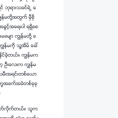
ွင္ ဘုရားသခင္ရဲ႕ ေ
တို႔အတြက္ မွီခို
အခြင့္အေရးပါ ရရွိေစ
မခမ်ာ ကြၽန္မတို႔ ေ
ၽန္မကို သူ႔အိမ္ ေခၚ
ုင္ခဲ့တယ္။ ကြၽန္မက
တာ့ ဦးေလးက ကြၽန္မ
သမီးအရင္းတစ္ေယာ
ဒုကၡအခက္အခဲတစ္ခုခု
။
ွတ္လိုက္တယ္။ သူက