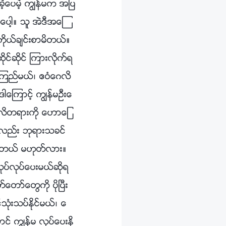
့ေပမဲ့ ကြၽန္မက အျပ
ေပါ့။ သူ အဲဒီအေၾ
ိုယ္ခ်င္းစာမိတယ္။
ုင္ဆိုင္ ၾကားလိုက္ရ
ံၾကည္မယ္၊ ဧဝံေဂလိ
ေၾကာင့္ ကြၽန္မဦးေ
ံေဂလိတရားကို ေဟာေျ
္းကလည္း ဘုရားသခင္
ိုင္တယ္ မဟုတ္လား။
ပ္လုပ္ေပးမယ္ဆိုရ
တာ္ေတြကို ပိုၿပီး
ုံးသပ္ႏိုင္မယ္၊ ေ
 ကြၽန္မ လုပ္ေပးႏို