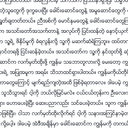
စိတ္ႀကီးဝင္တယ္၊ အေၾကာင္းမဲ့ သက္သက္ ျပႆနာရွာၿပီး သမၼာ
ျပဳတဲ့သူေတြကို ဒုကၡေပးၿပီး ေခါင္းေဆာင္ေတြနဲ႔ အမႈေဆာင္ေတြ
္တင္ရႈတ္ခ်တတ္တယ္။ ညီအစ္ကို ေမာင္ႏွမေတြနဲ႔ ေခါင္းေဆာင္ေတြၾ
က အသင္းေတာ္အသက္တာနဲ႔ အလုပ္ကို ျပင္းထန္တဲ့ ေႏွာင့္ယွက္
 သူ႔ရဲ႕ ဖိႏွိပ္မႈကို ခံရလြန္းလို႔ သူ႔ကို မဆက္ဆံရဲၾကဘူး။ ထ
နာင္တရဖို႔ ျငင္းဆန္ခဲ့တယ္။ အသင္းေတာ္က သူ႔ကို ႏွင္ထုတ္ဖို႔ 
္းေဆာင္က လက္မွတ္ထိုးဖို႔ ကြၽန္မ သေဘာတူလားလို႔ ေမးေတာ့ က
းရဲ႕ အျပဳအမူက အရမ္း သိသာထင္ရွားပါတယ္။ ကြၽန္မကိုယ္တို
ုက္တာေတြေၾကာင့္ မ်က္ရည္က်တဲ့အထိ ျဖစ္ခဲ့ရတာေလ။ ဒါေပမဲ့ ကြ
ို႔ သူသိသြားရင္ ငါ့ကို ဘယ္လိုျမင္မလဲ။ ငယ္ငယ္တုန္းက ဦးေ
ား ေဟာေပးခဲ့ၿပီး ေဆးပညာလည္း သင္ေပးခဲ့တယ္။ သူက ကြၽန္မက
့တာျဖစ္ၿပီး၊ ငါသာ လက္မွတ္ထိုးလိုက္ရင္ ငါ့ကို သနားအၾကင္နာမ
လို႔ေပါ့။ ဒါေပမဲ့ အဲဒီအခ်ိန္မွာ ေခါင္းေဆာင္က ကြၽန္မကို တကယ္