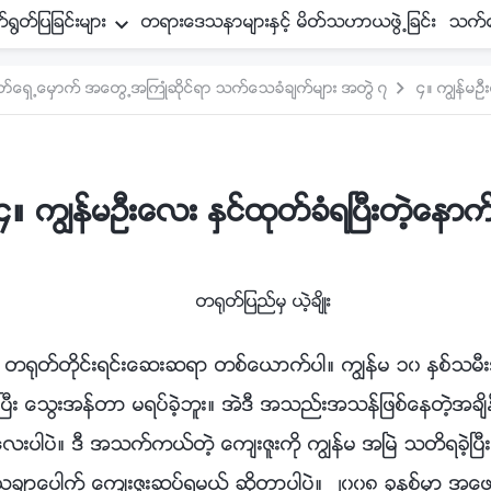
္႐ြတ္ျပျခင္းမ်ား
တရားေဒသနာမ်ားႏွင့္ မိတ္သဟာယဖြဲ႕ျခင္း
သက္ေ
ာ္ေရွ႕ေမွာက္ အေတြ႕အႀကဳံဆိုင္ရာ သက္ေသခံခ်က္မ်ား အတြဲ ၇
၄။ ကြၽန္မဦ
၄။ ကြၽန္မဦးေလး ႏွင္ထုတ္ခံရၿပီးတဲ့ေနာက
တ႐ုတ္ျပည္မွ ယဲ့ခ်ိဳး
တ႐ုတ္တိုင္းရင္းေဆးဆရာ တစ္ေယာက္ပါ။ ကြၽန္မ ၁၀ ႏွစ္သမီ
ၿပီး ေသြးအန္တာ မရပ္ခဲ့ဘူး။ အဲဒီ အသည္းအသန္ျဖစ္ေနတဲ့အခ်ိ
းပါပဲ။ ဒီ အသက္ကယ္တဲ့ ေက်းဇူးကို ကြၽန္မ အၿမဲ သတိရခဲ့ၿပီ
်ာေပါက္ ေက်းဇူးဆပ္ရမယ္ ဆိုတာပါပဲ။ ၂၀၀၈ ခုႏွစ္မွာ အေဖက