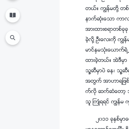
တယ္။ ကြၽန္မတို႔ တစ္
နာက္ဆုံးေသာ ကာလ ဧဝ
အားထားစရာတစ္ခုခု ေ
ခဲ့လို႔ ဦးေလးကို ကြ
မာင္ႏွမသုံးေယာက္ရဲ႕
ထားခဲ့တယ္။ အဲဒီမွာ
သူ႔ဆီမွာပဲ ေန၊ သူ႔
အတြက္ အာဟာရျဖစ္
က္လို ဆက္ဆံေတာ့ သူ
သူ ႀကဳံရရင္ ကြၽန္မ 
၂၀၁၁ ခုႏွစ္မ