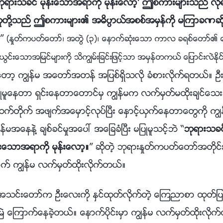
 ဘုရားသခင္ မုန္းေသာအရာကို မုန္းေလာ့’ ဤစကားမ်ားသည္ လို
င္ လူတို႔သည္ ဤစကားမ်ား၏ အဓိပၸာယ္အစစ္အမွန္ကို မၾကာခဏ
”
(ႏႈတ္ကပတ္ေတာ္၊ အတြဲ (၃)၊ ေနာက္ဆုံးေသာ ကာလ ခရစ္ေတာ္၏ ေ
မွားယြင္းေသာအျမင္မ်ားကို သိကြၽမ္းျခင္းျဖင့္သာ အမွန္တကယ္ ေျပာင္းလဲႏိ
းေတာ့ ကြၽန္မ အေတာ္အတန္ အျပစ္ရွိသလို ခံစားလိုက္ရတယ္။ ဦ
ဳမူေနတာ ရွင္းေနတာေတာင္မွ ကြၽန္မက လက္မွတ္မထိုးခ်င္ေသ
 ဆက္တိုက္ အဖ်က္အေမွာင့္လုပ္ၿပီး ေႏွာင့္ယွက္ေနတာေတြကို ကြ
မအေနနဲ႔ ခ်စ္ခင္မႈအေပၚ အေျခခံၿပီး မျပဳမူသင့္ဘဲ “
ဘုရားသခင
န္းေသာအရာကို မုန္းေလာ့။
” ဆိုတဲ့ ဘုရားႏႈတ္ကပတ္ေတာ္အတို
ာက္ ကြၽန္မ လက္မွတ္ထိုးလိုက္တယ္။
ာ အသင္းေတာ္က ဦးေလးကို ႏွင္ထုတ္လိုက္တဲ့ ေၾကညာစာ ထုတ္ျပန
အၿမဲ ေၾကာက္ေနခဲ့တယ္။ ေနာက္ပိုင္းမွာ ကြၽန္မ လက္မွတ္ထိုးလို