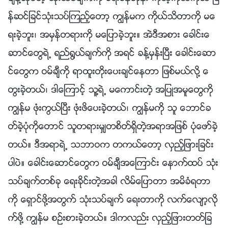
န္ဆင္ျခင္သုံးသပ္ၾကည့္ေတာ့ ကြၽန္မက ကိုယ္သိတာကို မေ
ရးခဲ့ဘူး၊ အမွန္တရားကို မေျပာခဲ့ဘူး။ အဲဒီအစား ေခါင္းေ
ဆာင္ေတြရဲ႕ ရည္႐ြယ္ခ်က္ကို အရင္ ခန႔္မွန္းၿပီး ေခါင္းေဆာ
င္ေတြက ဝမ္ခ်ီကို ရာထူးတိုးေပးခ်င္ေနတာ ျဖစ္မယ္လို႔ ေ
တြးခဲ့တယ္၊ ဒါေၾကာင့္ သူ႔ရဲ႕ မေကာင္းတဲ့ အျပဳအမူေတြကို
ကြၽန္မ ဖုံးကြယ္ၿပီး ဖုံးဖိေပးခဲ့တယ္၊ ကြၽန္မကို သူ ေဘာင္ခ
တ္ခဲ့ပုံကိုေတာင္ သူတရားမွ်တစိတ္ရွိတဲ့အရာအျဖစ္ ပုံေဖာ္ခဲ့
တယ္။ ဒီအရာရဲ႕ သဘာဝက တကယ္ေတာ့ လွည့္ျဖားျခင္း
ပါပဲ။ ေခါင္းေဆာင္ေတြက ဝမ္ခ်ီအေၾကာင္း ေနာက္ထပ္ သုံး
သပ္ခ်က္တစ္ခု ေရးခိုင္းတဲ့အခါ လိမ္ေျပာတာ အမိခံရတာ
ကို ေရွာင္ဖို႔အတြက္ သုံးသပ္ခ်က္ ေရးတာကို လက္ေလ်ာ့လို
က္ဖို႔ ကြၽန္မ စဥ္းစားခဲ့တယ္။ ဒါကလည္း လွည့္ျဖားတတ္ျခ