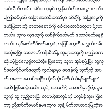
တာကို ကြၽန္မ အမွန္အတိုင္း ေရးၿပီး ေခါင္းေဆာင္ေတြဆီ
အပ္လိုက္တယ္။ အဲဒီေတာ့မွပဲ ကြၽန္မ စိတ္ေအးသြားတယ္။
မၾကာခင္မွာပဲ တျခားအသင္းေတာ္မွာ ဝမ္ခ်ီရဲ႕ အျပဳအမူကို
ေဖာ္ျပထားတဲ့ စာတစ္ေစာင္ကို ေခါင္းေဆာင္ေတြက ပို႔လာ
တယ္။ သူက လူေတြကို တစ္စိုက္မတ္မတ္ ေဘာင္ခတ္ေနခဲ့
တယ္၊ လုပ္ေဖာ္ကိုင္ဖက္ေတြရဲ႕ အျပစ္ေတြကို မလႊတ္တမ္း
အသုံးခ်ၿပီး တေဇာက္ကန္းစိတ္နဲ႔ သူမ်ားေတြကို မၾကာခဏ
ဆုံးမပဲ့ျပင္ေလ့ရွိတယ္တဲ့။ ၿပီးေတာ့ သူက အုပ္စုဖြဲ႕ၿပီး သူ႔လု
ပ္ေဖာ္ကိုင္ဖက္ေတြကို ကြယ္ရာမွာ ေဝဖန္လို႔ သူတို႔ကို အပ်
က္သေဘာေဆာင္ေစၿပီး ကိုယ့္ကိုယ္ကိုယ္ စီရင္ခ်က္ခ်တဲ့
အထိ ျဖစ္ေစခဲ့တယ္။ သူရဲ႕ အထက္နဲ႔ ေအာက္မွာရွိတဲ့လူေ
တြကို သူ လွည့္စားၿပီး တကယ့္အလုပ္ကို မလုပ္ခဲ့ဘူး။ ၿပီးေ
တာ့ ညီအစ္ကိုေမာင္ႏွမေတြက သူနဲ႔ မိတ္သဟာယျပဳတဲ့အ