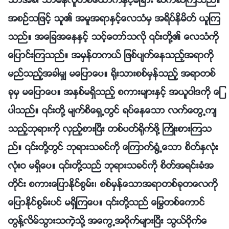
သာအခါ သာမန္လူတစ္ေယာက္ႏွင့္မျခား ဆက္ဆံၾကသည္။
အစဥ္သျဖင့္ သူ၏ အမူအရာႏွင့္ေလသံမွ အရိပ္နိမိတ္ ယူၾက
သည္။ အေျခအေနႏွင့္ သင့္ေတာ္သလို ၎တို႔၏ ေလသံကို
ေျပာင္းၾကသည္။ အမွန္တကယ္ ျဖစ္ပ်က္ေနသည့္အရာကို
မည္သည့္အခါမွ် မေျပာေပ။ ႐ိုးသားစစ္မွန္သည့္ အရာတစ္
ခုမွ မေျပာေပ။ အႏွစ္မရွိသည့္ စကားမ်ားႏွင့္ အယူဝါဒကို ေျ
ပာသည္။ ၎တို႔ မ်က္စိေရွ႕တြင္ ရပ္ေနေသာ လက္ေတြ႕က်
သည့္ဘုရားကို လွည့္စားၿပီး တစ္ပတ္႐ိုက္ဖို႔ ႀကိဳးစားၾကသ
ည္။ ၎တို႔တြင္ ဘုရားသခင္ကို ေၾကာက္႐ြံ႕ေသာ စိတ္ႏွလုံး
လုံးဝ မရွိေပ။ ၎တို႔သည္ ဘုရားသခင္ကို စိတ္အရင္းခံအ
တိုင္း စကားေျပာႏိုင္စြမ္း၊ စစ္မွန္ေသာအရာတစ္ခုတေလကို
ေျပာႏိုင္စြမ္းပင္ မရွိၾကေပ။ ၎တို႔သည္ ေႁမြတစ္ေကာင္
တြန႔္လိမ္သြားသကဲ့သို႔ အေကြ႕အဝိုက္မ်ားၿပီး သြယ္ဝိုက္ေ