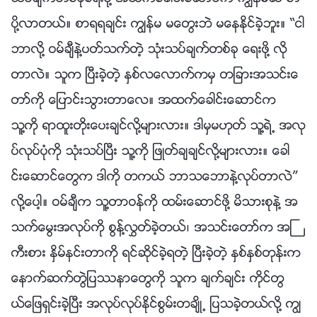
ပို႔လာတယ္။ စာရရခ်င္း ကြၽန္မ မေတြးဘဲ မေနႏိုင္ခဲ့ဘူး။ “ငါ
ဘာလို႔ ဝမ္ခ်ီနဲ႔ပတ္သက္တဲ့ သုံးသပ္ခ်က္တစ္ခု ေရးဖို႔ လို
တာလဲ။ သူက ၿပီးခဲ့တဲ့ ႏွစ္လေလာက္ကမွ တျခားအသင္းေ
တာ္ကို ေျပာင္းသြားတာေလ။ အထက္ေခါင္းေဆာင္က
သူ႔ကို ရာထူးတိုးေပးခ်င္လို႔မ်ားလား။ ဒါမွမဟုတ္ သူ႔ရဲ႕ အလု
ပ္လုပ္ပုံကို သုံးသပ္ၿပီး သူ႔ကို ျဖဳတ္ခ်ခ်င္လို႔မ်ားလား။ ေခါ
င္းေဆာင္ေတြက ဒါကို တကယ္ ဘာသေဘာနဲ႔လုပ္တာလဲ”
လို႔ေပါ့။ ဝမ္ခ်ီက သူ႔တာဝန္ကို ထမ္းေဆာင္ဖို႔ မိသားစုနဲ႔ အ
သက္ေမြးအလုပ္ကို စြန႔္လႊတ္ခဲ့တယ္၊ အသင္းေတာ္က အႀ
ကီးစား ႏွိမ္နင္းတာကို ရင္ဆိုင္ခဲ့ရတဲ့ ၿပီးခဲ့တဲ့ ႏွစ္ႏွစ္တုန္းက
ေနာက္ဆက္တြဲျပႆနာေတြကို သူက ခ်က္ခ်င္း ကိုင္တြ
ယ္ေျဖရွင္းခဲ့ၿပီး အလုပ္လုပ္ႏိုင္စြမ္းတခ်ိဳ႕ ျပသခဲ့တယ္လို႔ ကြၽ