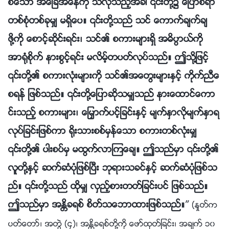
စ္ေသာ အေျခအေနကို သိလိုသည့္အခါ ၎တို႔၌ ေျပာစရာ
တစ္စုံတစ္ခုမွ် မရွိေပ။ ၎တို႔သည္ သင္ ေကာက္ခ်က္ခ်
ဖို႔ကို ေစာင့္ဆိုင္းရင္း၊ သင္၏ စကားမ်ားရွိ အဓိပၸာယ္ကို
အာ႐ုံစိုက္ နားစြင့္ရင္း မလိမ့္တပတ္လုပ္သည္။ ဤသို႔ျဖင့္
၎တို႔၏ စကားလုံးမ်ားကို သင္၏အေတြးမ်ားႏွင့္ ကိုက္ညီေ
စရန္ ျဖစ္သည္။ ၎တို႔ေျပာဆိုသမွ်သည္ နားေထာင္ေကာ
င္းသည့္ စကားမ်ား၊ ေျမႇာက္ပင့္ျခင္းႏွင့္ မ်က္ႏွာလိုမ်က္ႏွာရ
လုပ္ျခင္းျဖစ္ကာ ႐ိုးသားစစ္မွန္ေသာ စကားတစ္လုံးမွ်
၎တို႔၏ ပါးစပ္မွ မထြက္လာၾကေခ်။ ဤသည္မွာ ၎တို႔၏
လူတို႔ႏွင့္ ဆက္ဆံပုံျဖစ္ၿပီး ဘုရားသခင္ႏွင့္ ဆက္ဆံပုံျဖစ္သ
ည္။ ၎တို႔သည္ ထိုမွ် လွည့္စားတတ္ျခင္းပင္ ျဖစ္သည္။
ဤသည္မွာ အႏၲိခရစ္ စိတ္သေဘာထားျဖစ္သည္။
”
(ႏႈတ္က
ပတ္ေတာ္၊ အတြဲ (၄)၊ အႏၲိခရစ္တို႔ကို ေဖာ္ထုတ္ျခင္း၊ အခ်က္ ၁၀