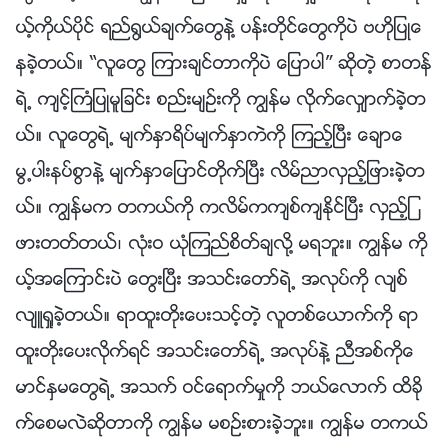
ယ့္ကိုယ္ပိုင္ ရည္႐ြယ္ခ်က္ေတြနဲ႔ ပန္းတိုင္ေတြကိုပဲ ဗဟိုျပဳေ
နခဲ့တယ္။ “လူေတြ ၾကားခ်င္တာကိုပဲ ေျပာပါ” ဆိုတဲ့ စာတန္
ရဲ႕ က်င့္ႀကံျပဳမူျခင္း စည္းမ်ဥ္းကို ကြၽန္မ လိုက္ေလွ်ာက္ခဲ့တ
ယ္။ လူေတြရဲ႕ မ်က္ႏွာရိပ္မ်က္ႏွာကဲကို ၾကည့္ၿပီး ေခ်ာေ
မြ႕ပါးနပ္စြာနဲ႔ မ်က္ႏွာေျပာင္တိုက္ၿပီး လိမ္ညာလွည့္ျဖားခဲ့တ
ယ္။ ကြၽန္မက တကယ္ကို ကလိမ္ကက်စ္က်ႏိုင္ၿပီး လွည့္ျ
ဖားတတ္တယ္၊ လုံးဝ ယုံၾကည္စိတ္ခ်လို႔ မရဘူး။ ကြၽန္မ ကို
ယ့္အေၾကာင္းပဲ ေတြးၿပီး အသင္းေတာ္ရဲ႕ အလုပ္ကို လ်စ္
လ်ဴရႈခဲ့တယ္။ ရာထူးတိုးေပးသင့္တဲ့ လူတစ္ေယာက္ကို ရာ
ထူးတိုးေပးလိုက္ရင္ အသင္းေတာ္ရဲ႕ အလုပ္နဲ႔ ညီအစ္ကိုေ
မာင္ႏွမေတြရဲ႕ အသက္ ဝင္ေရာက္မႈကို ဘယ္ေလာက္ ထိခို
က္ေစမလဲဆိုတာကို ကြၽန္မ မစဥ္းစားခဲ့ဘူး။ ကြၽန္မ တကယ္