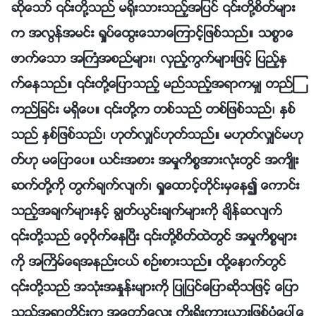
ဆိုေသာ္ ၎တို႔သည္ မ႐ိုးသားသည့္အျပင္ ၎တို႔စိတ္မ်ား
က အလြန္အမင္း ရႈပ္ေထြးေသာေၾကာင့္ျဖစ္သည္။ သစၥာေ
ဖာက္ေသာ အႀကံအစည္မ်ား၊ လွည့္ကြက္မ်ားျဖင့္ ျပည့္ႏွ
က္ေနသည္။ ၎တို႔ေျပာသည့္ မည္သည့္အရာကမွ် တည္ၾ
ကည္ျခင္း မရွိေပ။ ၎တို႔က တစ္သည္ တစ္ျဖစ္သည္၊ ႏွစ္
သည္ ႏွစ္ျဖစ္သည္၊ ဟုတ္လွ်င္ဟုတ္သည္။ မဟုတ္လွ်င္မဟု
တ္ဟု မေျပာေပ။ ယင္းအစား အမႈကိစၥအားလုံးတြင္ အက်ိဳး
ဆက္တို႔ကို တြက္ခ်က္လ်က္၊ ရႈေထာင့္တိုင္းမွေန၍ ေကာင္း
သည့္အခ်က္မ်ားႏွင့္ ခြၽတ္ယြင္းခ်က္မ်ားကို ခ်ိန္ဆလ်က္
၎တို႔သည္ ေဝ့ဝိုက္ေနၿပီး ၎တို႔စိတ္ထဲတြင္ အမႈကိစၥမ်ား
ကို အႀကိမ္ေရအနည္းငယ္ စဥ္းစားသည္။ ထို႔ေနာက္တြင္
၎တို႔သည္ အသုံးအႏႈန္းမ်ားကို ျပဳျပင္ေျပာဆိုသျဖင့္ ေျပာ
သည့္အရာတိုင္းက အေတာ္ေလး ကိုး႐ိုးကားယားျဖစ္ပုံေပၚေ