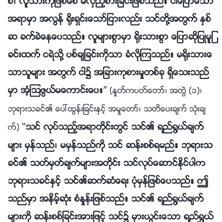
စ၊ လူသားကိုျဖစ္ေစ မလွည့္စားျခင္းျဖစ္သည္။ ငါေျပာေသာ
အရာမွာ အလြန္ ႐ိုးရွင္းေသာ္ျငားလည္း သင္တို႔အတြက္ ႏွစ္
ဆ ခက္ခဲေနေပသည္။ လူမ်ားစြာမွာ ႐ိုးသားစြာ ေျပာဆိုျပဳမူျ
ခင္းထက္ ငရဲသို႔ ပစ္ခ်ျခင္းကိုသာ ခံလိုၾကသည္။ မ႐ိုးသားေ
သာသူမ်ား အတြက္ ငါ၌ အျခားကုစားမႈတစ္ခု ရွိေသးသည္
မွာ အံ့ၾသဖြယ္မေကာင္းေပ။
”
(ႏႈတ္ကပတ္ေတာ္၊ အတြဲ (၁)၊
ဘုရားသခင္၏ ေပၚထြန္းျခင္းႏွင့္ အမႈေတာ္၊ သတိေပးခ်က္ သုံးခ်
“
သင္ လုပ္သည့္အရာတိုင္းတြင္ သင္၏ ရည္႐ြယ္ခ်က္
က္)
မ်ား မွန္သည္၊ မမွန္သည္ကို သင္ ဆန္းစစ္ရမည္။ ဘုရားသ
ခင္၏ သတ္မွတ္ခ်က္မ်ားအတိုင္း သင္လုပ္ေဆာင္ႏိုင္ပါက
ဘုရားသခင္ႏွင့္ သင္၏ဆက္ဆံေရး ပုံမွန္ျဖစ္ေပသည္။ ဤ
သည္မွာ အနိမ့္ဆုံး စံႏႈန္းျဖစ္သည္။ သင္၏ ရည္႐ြယ္ခ်က္
မ်ားကို ဆန္းစစ္ျခင္းအားျဖင့္ သင္၌ မွားယြင္းေသာ ရည္႐ြယ္