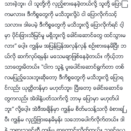
သားခဲ့ဘူး၊ ငါ သူတို႔ကို လွည့္စားေနခဲ့တယ္လို႔ သူတို႔ ေျပာၾ
ကမလား။ ဒီကိစၥေတြကို မသိဘူးလို႔ပဲ ငါ ေျပာလိုက္သင့္
သလား။ ဒါေပမဲ့ ဒီကိစၥေတြကို မသိဘူးလို႔ ေျပာလိုက္ရင္ ငါ့
မွာ ပိုင္းျခားသိျမင္မႈ မရွိဘူးလို႔ ေခါင္းေဆာင္ေတြ ထင္သြားမ
လား” ေပါ့။ ကြၽန္မ အျပန္ျပန္အလွန္လွန္ စဥ္းစားေနမိၿပီး ဘ
ယ္လို ဆက္လုပ္ရမွန္း မေသမခ်ာျဖစ္ေနခဲ့တယ္။ ကိုယ့္ဘာ
သာေတြးမိတယ္။ “ငါက သူနဲ႔ ပူးေပါင္းေဆာင္႐ြက္တာ တစ္
လမျပည့္ေသးဘူးဆိုေတာ့ ဒီကိစၥေတြကို မသိဘူးလို႔ ေျပာရ
င္လည္း ယုတၱိတန္မွာ မဟုတ္ဘူး၊ ၿပီးေတာ့ ေခါင္းေဆာင္ေ
တြကလည္း အဲဒါနဲ႔ပတ္သက္လို႔ ဘာမွ ေျပာမွာ မဟုတ္ပါ
ဘူး” လို႔ေပါ့။ အဲဒီအခ်ိန္မွာ ကြၽန္မ စိတ္မသန႔္သလို ခံစားရၿ
ပီး ကြၽန္မ လွည့္ျဖားေနမိမွန္း သေဘာေပါက္လိုက္တယ္။ ဒါ
နဲ႔ ဘုရားသခင္ဆီ ကြၽန္မ ဆုေတာင္းလိုက္တယ္။ သခင္ေယ