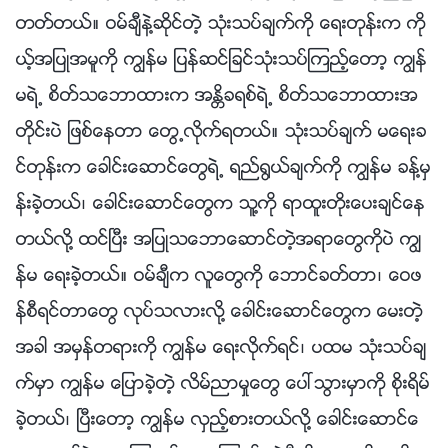
တတ္တယ္။ ဝမ္ခ်ီနဲ႔ဆိုင္တဲ့ သုံးသပ္ခ်က္ကို ေရးတုန္းက ကို
ယ့္အျပဳအမူကို ကြၽန္မ ျပန္ဆင္ျခင္သုံးသပ္ၾကည့္ေတာ့ ကြၽန္
မရဲ႕ စိတ္သေဘာထားက အႏၲိခရစ္ရဲ႕ စိတ္သေဘာထားအ
တိုင္းပဲ ျဖစ္ေနတာ ေတြ႕လိုက္ရတယ္။ သုံးသပ္ခ်က္ မေရးခ
င္တုန္းက ေခါင္းေဆာင္ေတြရဲ႕ ရည္႐ြယ္ခ်က္ကို ကြၽန္မ ခန႔္မွ
န္းခဲ့တယ္၊ ေခါင္းေဆာင္ေတြက သူ႔ကို ရာထူးတိုးေပးခ်င္ေန
တယ္လို႔ ထင္ၿပီး အျပဳသေဘာေဆာင္တဲ့အရာေတြကိုပဲ ကြၽ
န္မ ေရးခဲ့တယ္။ ဝမ္ခ်ီက လူေတြကို ေဘာင္ခတ္တာ၊ ေဝဖ
န္စီရင္တာေတြ လုပ္သလားလို႔ ေခါင္းေဆာင္ေတြက ေမးတဲ့
အခါ အမွန္တရားကို ကြၽန္မ ေရးလိုက္ရင္၊ ပထမ သုံးသပ္ခ်
က္မွာ ကြၽန္မ ေျပာခဲ့တဲ့ လိမ္ညာမႈေတြ ေပၚသြားမွာကို စိုးရိမ္
ခဲ့တယ္၊ ၿပီးေတာ့ ကြၽန္မ လွည့္စားတယ္လို႔ ေခါင္းေဆာင္ေ