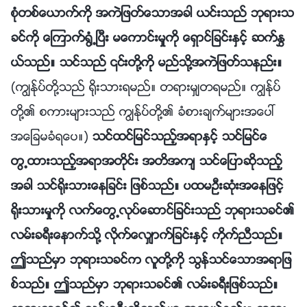
စုံတစ္ေယာက္ကို အကဲျဖတ္ေသာအခါ ယင္းသည္ ဘုရားသ
ခင္ကို ေၾကာက္႐ြံ႕ၿပီး မေကာင္းမႈကို ေရွာင္ျခင္းႏွင့္ ဆက္ႏႊ
ယ္သည္။ သင္သည္ ၎တို႔ကို မည္သို႔အကဲျဖတ္သနည္း။
(ကြၽန္ုပ္တို႔သည္ ႐ိုးသားရမည္။ တရားမွ်တရမည္။ ကြၽန္ုပ္
တို႔၏ စကားမ်ားသည္ ကြၽန္ုပ္တို႔၏ ခံစားခ်က္မ်ားအေပၚ
အေျခမခံရေပ။)
သင္ထင္ျမင္သည့္အရာႏွင့္ သင္ျမင္ေ
တြ႕ထားသည့္အရာအတိုင္း အတိအက် သင္ေျပာဆိုသည့္
အခါ သင္႐ိုးသားေနျခင္း ျဖစ္သည္။ ပထမဦးဆုံးအေနျဖင့္
႐ိုးသားမႈကို လက္ေတြ႕လုပ္ေဆာင္ျခင္းသည္ ဘုရားသခင္၏
လမ္းခရီးေနာက္သို႔ လိုက္ေလွ်ာက္ျခင္းႏွင့္ ကိုက္ညီသည္။
ဤသည္မွာ ဘုရားသခင္က လူတို႔ကို သြန္သင္ေသာအရာျဖ
စ္သည္။ ဤသည္မွာ ဘုရားသခင္၏ လမ္းခရီးျဖစ္သည္။