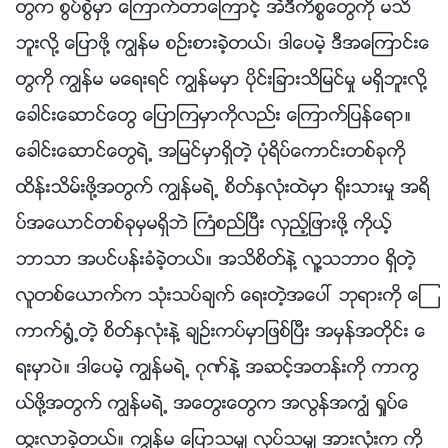
တြက စြပ္စြဲမွာ ေၾကာက္တာေၾကာင့္ အဲဒီကိစၥေတြကို မသိ
ဘူးလို႔ ေျပာဖို႔ ကြၽန္မ စဥ္းစားခဲ့တယ္၊ ဒါေပမဲ့ ဒီအေၾကာင္းေ
တြကို ကြၽန္မ မေရးရင္ ကြၽန္မမွာ ပိုင္းျခားသိျမင္မႈ မရွိဘူးလို႔
ေခါင္းေဆာင္ေတြ ေျပာၾကမွာကိုလည္း ေၾကာက္ျပန္ေရာ။
ေခါင္းေဆာင္ေတြရဲ႕ အျမင္မွာရွိတဲ့ ပုံရိပ္ေကာင္းတစ္ခုကို
ထိန္းသိမ္းဖို႔အတြက္ ကြၽန္မရဲ႕ စိတ္ႏွလုံးထဲမွာ ႐ိုးသားမႈ အရိ
ပ္အေယာင္တစ္ခုမွမရွိဘဲ ႀကံစည္ၿပီး လွည့္ျဖားဖို႔ ကိုယ့္
ဘာသာ အပင္ပန္းခံခဲ့တယ္။ အသိစိတ္နဲ႔ လူ႔သဘာဝ ရွိတဲ့
လူတစ္ေယာက္က သုံးသပ္ခ်က္ ေရးတဲ့အေပၚ ဘုရားကို ေၾ
ကာက္႐ြံ႕တဲ့ စိတ္ႏွလုံးနဲ႔ ခ်ဥ္းကပ္မွာျဖစ္ၿပီး အမွန္အတိုင္း ေ
ရးမွာပဲ။ ဒါေပမဲ့ ကြၽန္မရဲ႕ ဂုဏ္နဲ႔ အဆင့္အတန္းကို ကာကြ
ယ္ဖို႔အတြက္ ကြၽန္မရဲ႕ အေတြးေတြက အလြန္အကြၽံ ရႈပ္ေ
ထြးလာခဲ့တယ္။ ကြၽန္မ ေျပာသမွ် လုပ္သမွ် အားလုံးက ကို