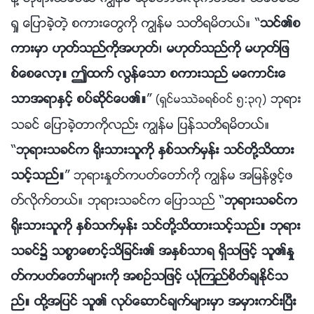
ရႈ ေျပာခဲ့တဲ့ စကားေတြကို ကြၽန္မ သတိရမိတယ္။ “
သင္၏စ
ကားမွာ ဟုတ္သည္ကိုအဟုတ္၊ မဟုတ္သည္ကို မဟုတ္ျဖ
စ္ေစေလာ့။ ဤထက္ လြန္ေသာ စကားသည္ မေကာင္းေ
သာအရာႏွင့္ စပ္ဆိုင္ေပ၏။
”
ဘုရား
(ရွင္မႆဲခရစ္ဝင္ ၅:၃၇)
သခင္ ေျပာခဲ့တာကိုလည္း ကြၽန္မ ျပန္သတိရမိတယ္။
“
ဘုရားသခင္က ႐ိုးသားသူကို ႏွစ္သက္မွန္း သင္တို႔သိထား
သင့္သည္။
” ဘုရားႏႈတ္ကပတ္ေတာ္ကို ကြၽန္မ အျမန္ဖြင့္ဖ
တ္လိုက္တယ္။ ဘုရားသခင္က ေျပာသည္ “
ဘုရားသခင္က
႐ိုးသားသူကို ႏွစ္သက္မွန္း သင္တို႔သိထားသင့္သည္။ ဘုရား
သခင္၌ သစၥာေစာင့္သိျခင္း၏ အႏွစ္သာရ ရွိသျဖင့္ သူ၏ႏႈ
တ္ကပတ္ေတာ္မ်ားကို အစဥ္သျဖင့္ ယုံၾကည္စိတ္ခ်ႏိုင္သ
ည္။ ထို႔အျပင္ သူ၏ လုပ္ေဆာင္ခ်က္မ်ားမွာ အမွားကင္းၿပီး