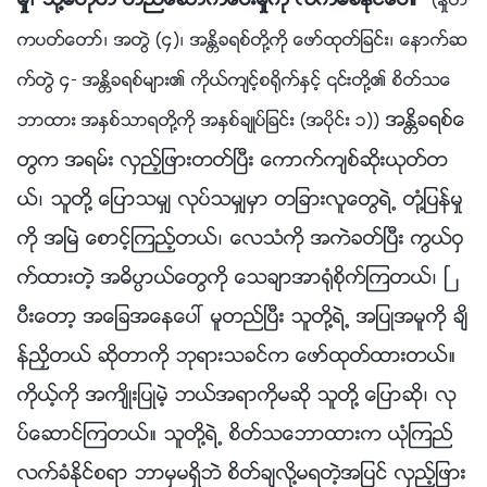
မႈ၊ သို႔မဟုတ္ တည္ေဆာက္ေပးမႈကို လက္မခံႏိုင္ေပ။
”
(ႏႈတ္
ကပတ္ေတာ္၊ အတြဲ (၄)၊ အႏၲိခရစ္တို႔ကို ေဖာ္ထုတ္ျခင္း၊ ေနာက္ဆ
က္တြဲ ၄- အႏၲိခရစ္မ်ား၏ ကိုယ္က်င့္စ႐ိုက္ႏွင့္ ၎တို႔၏ စိတ္သေ
အႏၲိခရစ္ေ
ဘာထား အႏွစ္သာရတို႔ကို အႏွစ္ခ်ဳပ္ျခင္း (အပိုင္း ၁))
တြက အရမ္း လွည့္ျဖားတတ္ၿပီး ေကာက္က်စ္ဆိုးယုတ္တ
ယ္၊ သူတို႔ ေျပာသမွ် လုပ္သမွ်မွာ တျခားလူေတြရဲ႕ တုံ႔ျပန္မႈ
ကို အၿမဲ ေစာင့္ၾကည့္တယ္၊ ေလသံကို အကဲခတ္ၿပီး ကြယ္ဝွ
က္ထားတဲ့ အဓိပၸာယ္ေတြကို ေသခ်ာအာ႐ုံစိုက္ၾကတယ္၊ ၿ
ပီးေတာ့ အေျခအေနေပၚ မူတည္ၿပီး သူတို႔ရဲ႕ အျပဳအမူကို ခ်ိ
န္ညႇိတယ္ ဆိုတာကို ဘုရားသခင္က ေဖာ္ထုတ္ထားတယ္။
ကိုယ့္ကို အက်ိဳးျပဳမဲ့ ဘယ္အရာကိုမဆို သူတို႔ ေျပာဆို၊ လု
ပ္ေဆာင္ၾကတယ္။ သူတို႔ရဲ႕ စိတ္သေဘာထားက ယုံၾကည္
လက္ခံႏိုင္စရာ ဘာမွမရွိဘဲ စိတ္ခ်လို႔မရတဲ့အျပင္ လွည့္ျဖား