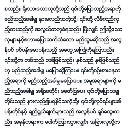
စသည္။ ႐ိုးသားေသာသူတို႔သည္ ၎တို႔ေျပာသည့္အရာကို
မည္သည့္အခါမွ် နားမလည္သကဲ့သို႔၊ ၎တို႔ လိမ္လည္လွ
ည့္စားသည္ကို အလြယ္တကူခံရသည္။ ၿပီးလွ်င္ ဤသို႔ေသာ
လူမ်ားႏွင့္စကားေျပာဆက္ဆံေသာ မည္သူမဆိုသည္ အလြ
န္ပင္ ပင္ပန္းေမာပန္းသည့္ အေတြ႕အႀကဳံကိုရၾကသည္။
၎တို႔က တစ္သည္ တစ္ျဖစ္သည္။ ႏွစ္သည္ ႏွစ္ျဖစ္သည္
ဟု မည္သည့္အခါမွ် မေျပာဆိုၾကေပ။ ၎တို႔စဥ္းစားေနသ
ည့္အရာကို မည္သည့္အခါမွ်မေျပာေပ။ အမႈအရာမ်ားကို မ
ည္သည့္အခါမွ် အရွိအတိုင္း မေဖာ္ျပေပ။ ၎တို႔ေျပာသမွ်
တိုင္းသည္ နားလည္၍မရႏိုင္သကဲ့သို႔၊ ၎တို႔လုပ္ရပ္မ်ား၏
ပန္းတိုင္ႏွင့္ ရည္႐ြယ္ခ်က္မ်ားသည္ အလြန္ပင္ ရႈပ္ေထြးသ
ည္။ အမွန္တရားက ေပါက္ၾကားသြားလွ်င္၊ အျခားလူတို႔က