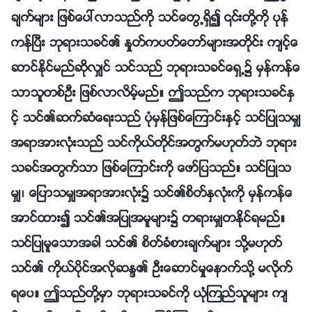
ခ်က္မ်ား ျဖစ္ေပၚလာသည္ကို သင္ေတြ႕ရွိ၍ ၎တို႔ကို ပုန္
ကန္ၿပီး ဘုရားသခင္၏ ႏႈတ္ကပတ္ေတာ္မ်ားအတိုင္း က်င့္ေ
ဆာင္ႏိုင္မည္ဆိုလွ်င္ သင္သည္ ဘုရားသခင္ေရွ႕၌ မွန္ကန္ေ
သာသူတစ္ဦး ျဖစ္လာလိမ့္မည္။ ဤသည္က ဘုရားသခင္ႏွ
င့္ သင္၏ဆက္ဆံေရးသည္ ပုံမွန္ျဖစ္ေၾကာင္းႏွင့္ သင္ျပဳသမွ်
အရာအားလုံးသည္ သင္ကိုယ္တိုင္အတြက္မဟုတ္ဘဲ ဘုရား
သခင္အတြက္သာ ျဖစ္ေၾကာင္းကို ေဖာ္ျပသည္။ သင္ျပဳသ
မွ်၊ ေျပာသမွ်အရာအားလုံး၌ သင္၏စိတ္ႏွလုံးကို မွန္ကန္ေ
အာင္ထား၍ သင္၏အျပဳအမူမ်ား၌ တရားမွ်တႏိုင္ရမည္။
သင္ျပဳမူေသာအခါ သင္၏ စိတ္ခံစားခ်က္မ်ား သို႔မဟုတ္
သင္၏ ကိုယ္ပိုင္အလိုဆႏၵ၏ ဦးေဆာင္မႈေနာက္သို႔ မလိုက္
ရေပ။ ဤသည္တို႔မွာ ဘုရားသခင္ကို ယုံၾကည္သူမ်ား က်