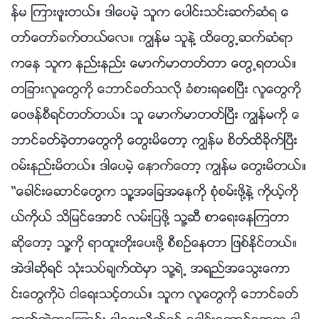
န္မ ၾကားဖူးတယ္။ ဒါေပမဲ့ သူက ေပါင္းသင္းဆက္ဆံရ ေ
တာ္ေတာ္ခက္တယ္ေလ။ ကြၽန္မ သူနဲ႔ ထိေတြ႕ဆက္ဆံရာ
ကေန သူက နည္းနည္း ေမာက္မာတတ္တာ ေတြ႕ရတယ္။
တျခားလူေတြကို ေဘာင္ခတ္သလို ခံစားရေစၿပီး လူေတြကို
ေဝဖန္စီရင္တတ္တယ္။ သူ ေမာက္မာတတ္ၿပီး ကြၽန္မကို ေ
ဘာင္ခတ္ခဲ့တာေတြကို ေတြးမိေတာ့ ကြၽန္မ စိတ္ထိခိုက္ၿပီး
ဝမ္းနည္းမိတယ္။ ဒါေပမဲ့ ေနာက္ေတာ့ ကြၽန္မ ေတြးမိတယ္။
“ေခါင္းေဆာင္ေတြက သူ႔အေျခအေနကို စုံစမ္းဖို႔နဲ႔ ကိုယ့္ကို
ယ္ကိုယ္ သိျမင္ေအာင္ လမ္းျပဖို႔ သူ႔ဆီ စာေရးေနၾကတာ
ဆိုေတာ့ သူ႔ကို ရာထူးတိုးေပးဖို႔ စီစဥ္ေနတာ ျဖစ္ႏိုင္တယ္။
အဲဒါဆိုရင္ သုံးသပ္ခ်က္ထဲမွာ သူ႔ရဲ႕ အရည္အေသြးေကာ
င္းေတြကိုပဲ ငါေရးသင့္တယ္။ သူက လူေတြကို ေဘာင္ခတ္