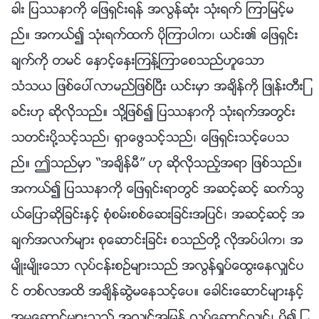
ခား ျပႆနာကို ေျဖရွင္းရန္ အလြန္ဆုံး သုံးရက္ ၾကာျမင့္မ
ည္။ အကယ္၍ သုံးရက္ထက္ ပိုၾကာပါက၊ ယင္း၏ ေျဖရွင္း
ခ်က္ကို တမင္ ေႏွာင့္ေႏွးၾကန႔္ၾကာေစသည္ဟူေသာ
သံသယ ျဖစ္ေပၚလာမည္ျဖစ္ၿပီး ယင္းမွာ အခ်ိန္ကို ျဖဳန္းတီးျ
ခင္းဟု ဆိုလိုသည္။ သို႔ျဖစ္၍ ျပႆနာကို သုံးရက္အတြင္း
သတင္းပို႔သင့္သည္၊ ရွာေဖြသင့္သည္၊ ေျဖရွင္းသင့္ေပသ
ည္။ ဤသည္မွာ “အခ်ိန္မီ” ဟု ဆိုလိုသည့္အရာ ျဖစ္သည္။
အကယ္၍ ျပႆနာကို ေျဖရွင္းရာတြင္ အဆင့္ဆင့္ ဆက္သြ
ယ္ေျပာဆိုျခင္းႏွင့္ စုံစမ္းစစ္ေဆးျခင္းအျပင္၊ အဆင့္ဆင့္ အ
ခ်က္အလက္မ်ား စုေဆာင္းျခင္း စသည္တို႔ လိုအပ္ပါက၊ အ
မ်ိဳးမ်ိဳးေသာ လုပ္ငန္းစဥ္မ်ားသည္ အလြန္ရႈပ္ေထြးေနလွ်င္ပ
င္ တစ္လအထိ အခ်ိန္ဆြဲမေနသင့္ေပ။ ေခါင္းေဆာင္မ်ားႏွင့္
အမႈေဆာင္မ်ားသည္ အလ်င္အျမန္ လုပ္ေဆာင္လွ်င္၊ ပို၍ ျ