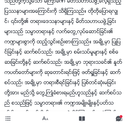
သည္တို႔ကဲ့သို႔ေသာ မၾကာခဏ မိတ္သဟာယဖြဲ႕ေလ့ရွိသည့္
ျပႆနာမ်ားအေၾကာင္းကို သိရွိၾကသည္။ တိုတိုေျပာရလွ်
င္၊ ၎တို႔၏ တရားေဒသနာမ်ားႏွင့္ မိတ္သဟာယဖြဲ႕ျခင္း
မ်ားသည္ သမၼာတရားႏွင့္ လက္ေတြ႕လုပ္ေဆာင္ျခင္း၏
က႑မ်ားစြာကို ထည့္သြင္းစဥ္းစားၾကသည္။ အခ်ိဳ႕မွာ ျပဳျပ
င္ျခင္းႏွင့္ ဆက္စပ္သည္၊ အခ်ိဳ႕မွာ စမ္းသပ္မႈမ်ားႏွင့္ စစ္ေ
ဆးျခင္းတို႔ႏွင့္ ဆက္စပ္သည္၊ အခ်ိဳ႕မွာ ဘုရားသခင္၏ ႏႈတ္
ကပတ္ေတာ္မ်ားကို ဆုေတာင္းရင္းျဖင့္ ဖတ္ရႈျခင္းႏွင့္ ဆက္
စပ္သည္၊ အခ်ိဳ႕မွာ တရားစီရင္ျခင္းႏွင့္ ျပစ္တင္ဆုံးမျခင္း
တို႔အား မည္သို႔ ေတြ႕ႀကဳံခံစားရမည္ဟူသည္ႏွင့္ ဆက္စပ္သ
ည္ စသည္ျဖင့္ သမၼာတရား၏ က႑အမ်ိဳးမ်ိဳးႏွင့္ပတ္သ
က္၍ အနည္းငယ္ မိတ္သဟာယဖြဲ႕ႏိုင္ၾကသည္။ ယုံၾကည္သူ
အသစ္မ်ားႏွင့္ ၎တို႔ ေတြ႕ဆုံေသာအခါ ယုံၾကည္သူအသစ္