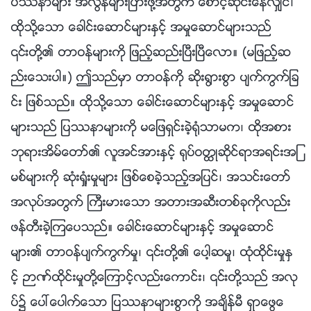
ပႆနာမ်ား အလြန္မ်ားျပားဖို႔အတြက္ ေစာင့္ဆိုင္းေနလွ်င္၊
ထိုသို႔ေသာ ေခါင္းေဆာင္မ်ားႏွင့္ အမႈေဆာင္မ်ားသည္
၎တို႔၏ တာဝန္မ်ားကို ျဖည့္ဆည္းၿပီးၿပီေလာ။ (မျဖည့္ဆ
ည္းေသးပါ။) ဤသည္မွာ တာဝန္ကို ဆိုး႐ြားစြာ ပ်က္ကြက္ျခ
င္း ျဖစ္သည္။ ထိုသို႔ေသာ ေခါင္းေဆာင္မ်ားႏွင့္ အမႈေဆာင္
မ်ားသည္ ျပႆနာမ်ားကို မေျဖရွင္းခဲ့႐ုံသာမက၊ ထိုအစား
ဘုရားအိမ္ေတာ္၏ လူအင္အားႏွင့္ ႐ုပ္ဝတၳဳဆိုင္ရာအရင္းအျ
မစ္မ်ားကို ဆုံးရႈံးမႈမ်ား ျဖစ္ေစခဲ့သည့္အျပင္၊ အသင္းေတာ္
အလုပ္အတြက္ ႀကီးမားေသာ အတားအဆီးတစ္ခုကိုလည္း
ဖန္တီးခဲ့ၾကေပသည္။ ေခါင္းေဆာင္မ်ားႏွင့္ အမႈေဆာင္
မ်ား၏ တာဝန္ပ်က္ကြက္မႈ၊ ၎တို႔၏ ေပါ့ဆမႈ၊ ထုံထိုင္းမႈႏွ
င့္ ဉာဏ္ထိုင္းမႈတို႔ေၾကာင့္လည္းေကာင္း၊ ၎တို႔သည္ အလု
ပ္၌ ေပၚေပါက္ေသာ ျပႆနာမ်ားစြာကို အခ်ိန္မီ ရွာေဖြေ