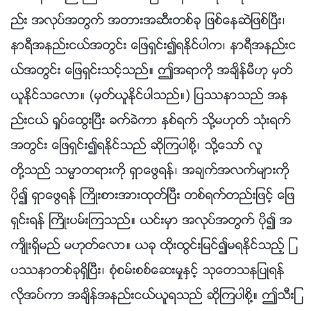
ည္း အလုပ္အတြက္ အတားအဆီးတစ္ခု ျဖစ္ေနဆဲျဖစ္ၿပီး၊
နာရီအနည္းငယ္အတြင္း ေျဖရွင္း၍ရႏိုင္ပါက၊ နာရီအနည္းင
ယ္အတြင္း ေျဖရွင္းသင့္သည္။ ဤအရာကို အခ်ိန္မီဟု မွတ္
ယူႏိုင္သေလာ။ (မွတ္ယူႏိုင္ပါသည္။) ျပႆနာသည္ အန
ည္းငယ္ ရႈပ္ေထြးၿပီး ခက္ခဲကာ ႏွစ္ရက္ သို႔မဟုတ္ သုံးရက္
အတြင္း ေျဖရွင္း၍ရႏိုင္သည္ ဆိုၾကပါစို႔၊ သို႔ေသာ္ လူ
တို႔သည္ သမၼာတရားကို ရွာေဖြရန္၊ အခ်က္အလက္မ်ားကို
ပို၍ ရွာေဖြရန္ ႀကိဳးစားအားထုတ္ၿပီး တစ္ရက္တည္းျဖင့္ ေျဖ
ရွင္းရန္ ႀကိဳးပမ္းၾကသည္။ ယင္းမွာ အလုပ္အတြက္ ပို၍ အ
က်ိဳးရွိမည္ မဟုတ္ေလာ။ ယခု ထိုးထြင္းျမင္၍မရႏိုင္သည့္ ျ
ပႆနာတစ္ခုရွိၿပီး၊ စုံစမ္းစစ္ေဆးမႈႏွင့္ သုေတသနျပဳရန္
လိုအပ္ကာ အခ်ိန္အနည္းငယ္ယူရသည္ ဆိုၾကပါစို႔။ ဤသီးျ