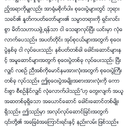
ည့္အရာကိုမွ်လည္း အာ႐ုံမစိုက္ပါ။ စုေဝးပြဲမ်ားတြင္ ဘုရား
သခင္၏ ႏႈတ္ကပတ္ေတာ္မ်ား၏ သမၼာတရားကို ရွင္းလင္း
စြာ မိတ္သဟာယဖြဲ႕ရန္သာ ငါ ေသခ်ာလုပ္ၿပီး ယင္းမွာ လုံေ
လာက္ေပသည္။ အပတ္တိုင္း အုပ္စုငယ္မ်ားအတြက္ စုေဝး
ပြဲႏွစ္ခု ငါ လုပ္ေပးသည္၊ ႏွစ္ပတ္တစ္ခါ ေခါင္းေဆာင္မ်ားႏွ
င့္ အမႈေဆာင္မ်ားအတြက္ စုေဝးပြဲတစ္ခု လုပ္ေပးသည္၊ ၿပီး
လွ်င္ လစဥ္ ညီအစ္ကိုေမာင္ႏွမအားလုံးအတြက္ စုေဝးပြဲႀကီး
တစ္ခု လုပ္သည္။ ဤစုေဝးပြဲအမ်ိဳးအစားအားလုံးကို ေကာ
င္းစြာ စီစဥ္ႏိုင္လွ်င္ လုံေလာက္ပါသည္”ဟု ေတြးလ်က္ အယူ
အဆတစ္ခုရွိေသာ အေယာင္ေဆာင္ ေခါင္းေဆာင္တစ္မ်ိဳး
ရွိသည္။ ဤသည္မွာ အလုပ္လုပ္ေဆာင္ျခင္းအတြက္
၎တို႔၏ အေျခခံအေၾကာင္းရင္းႏွင့္ နည္းလမ္း ျဖစ္သည္။