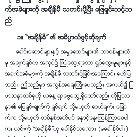
က္အခဲမ်ားကို အခ်ိန္မီ သတင္းပို႔ၿပီး ေျဖရွင္းသင့္သ
ည္
၁။ “အခ်ိန္မီ” ၏ အဓိပၸာယ္ဖြင့္ဆိုခ်က္
ေခါင္းေဆာင္မ်ားႏွင့္ အမႈေဆာင္မ်ား၏ တာဝန္မ်ားထဲ
မွ အခ်က္ရွစ္က အလုပ္၌ ႀကဳံေတြ႕ရေသာ ရႈပ္ေထြးမႈမ်ားႏွင့္
အခက္အခဲမ်ားကို အခ်ိန္မီ သတင္းပို႔ျခင္းအေၾကာင္း ေဖာ္ျပ
သည္။ ဤသည္မွာ အလြန္အေရးႀကီးေပသည္။ အကယ္၍ ျ
ပႆနာတစ္ခုကို ယေန႔ ရွာေဖြေတြ႕ရွိေသာ္လည္း ထိုျပႆ
နာ၏ ေျဖရွင္းခ်က္ကို ရွစ္ရက္ သို႔မဟုတ္ ဆယ္ရက္၊ ေျခာ
က္လ သို႔မဟုတ္ တစ္ႏွစ္အထိပင္ ေႏွာင့္ေႏွးၾကန႔္ၾကာေစပါ
က၊ ယင္းကို “အခ်ိန္မီ”ဟု ေခၚႏိုင္သေလာ။ (မေခၚႏိုင္ပါ။)