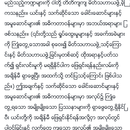
မည္သည့္က႑မ်ားကို ငါတို႔ တိတိက်က် မိတ္သဟာယဖြဲ႕ခဲ့ၾ
ကသနည္း။ ယင္းႏွင့္ သက္ဆိုင္ေသာ ေခါင္းေဆာင္မ်ားႏွင့္
အမႈေဆာင္မ်ား၏ အဓိကတာဝန္မ်ားမွာ အဘယ္အရာမ်ား ျ
ဖစ္သနည္း။ (၎တို႔သည္ ရႈပ္ေထြးမႈမ်ားႏွင့္ အခက္အခဲမ်ား
ကို ႀကဳံေတြ႕ေသာအခါ စုေဝး၍ မိတ္သဟာယဖြဲ႕သင့္ေၾကာ
င္းႏွင့္ မိတ္သဟာယဖြဲ႕ျခင္းမွတစ္ဆင့္ ထိုအရာႏွင့္ပတ္သ
က္၍ ရွင္းလင္းမႈကို မရရွိႏိုင္ပါက ေျဖရွင္းရန္နည္းလမ္းကို
အခ်ိန္မီ ရွာေဖြၿပီး အထက္သို႔ တင္ျပသင့္ေၾကာင္း ျဖစ္ပါသ
ည္။) ဤအခ်က္ႏွင့္ သက္ဆိုင္ေသာ ေခါင္းေဆာင္မ်ားႏွင့္
အမႈေဆာင္မ်ား၏ အဓိကတာဝန္မ်ားမွာ အလုပ္၌ ႀကဳံေ
တြ႕ရေသာ အမ်ိဳးမ်ိဳးေသာ ျပႆနာမ်ားကို ရွာေဖြေတြ႕ရွိႏိုင္ၿ
ပီး ယင္းတို႔ကို အခ်ိန္မီ ေျဖရွင္းႏိုင္ရန္အလို႔ငွာ အလုပ္တြင္
ပါဝင္ျခင္းႏွင့္ လက္ေတြ႕က်ေသာ အလုပ္၏ အမ်ိဳးမ်ိဳးေသာ