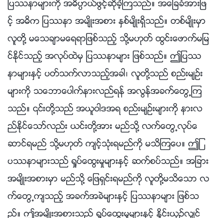
ျပႆနာမ်ားကို အဓိပၸာယ္ဖြင့္ဆိုခဲ့ၾကသည္။ အေျခခံအားျဖ
င့္ အဓိက ျပႆနာ အမ်ိဳးအစား ႏွစ္မ်ိဳးရွိသည္။ တစ္မ်ိဳးမွာ
လူတို႔ မေသခ်ာမေရရာျဖစ္သည့္ သို႔မဟုတ္ ထြင္းေဖာက္မျမ
င္ႏိုင္သည့္ အလုပ္ထဲမွ ျပႆနာမ်ား ျဖစ္သည္။ ဤျပႆ
နာမ်ားႏွင့္ ပတ္သက္လာသည့္အခါ၊ လူတို႔သည္ စည္းမ်ဥ္း
မ်ားကို သေဘာေပါက္နားလည္ရန္ အလြန္အခက္ေတြ႕ၾက
သည္။ ၎တို႔သည္ အယူဝါဒအရ စည္းမ်ဥ္းမ်ားကို နားလ
ည္ႏိုင္ေသာ္လည္း ယင္းတို႔အား မည္သို႔ လက္ေတြ႕လုပ္ေ
ဆာင္ရမည္ သို႔မဟုတ္ က်င့္သုံးရမည္ကို မသိၾကေပ။ ဤျ
ပႆနာမ်ားသည္ ရႈပ္ေထြးမႈမ်ားႏွင့္ ဆက္စပ္သည္။ အျခား
အမ်ိဳးအစားမွာ မည္သို႔ ေျဖရွင္းရမည္ကို လူတို႔မသိေသာ လ
က္ေတြ႕က်သည့္ အခက္အခဲမ်ားႏွင့္ ျပႆနာမ်ား ျဖစ္သ
ည္။ ဤအမ်ိဳးအစားသည္ ရႈပ္ေထြးမႈမ်ားႏွင့္ ႏႈိင္းယွဥ္လွ်င္