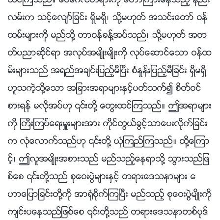
ထင္ၾကသည္။ ဧဝံေဂလိတရားကို ေဟာၾကားေနသည့္ နည္း
လမ္းက သင့္ေလ်ာ္ျခင္း ရွိမရွိ၊ သို႔မဟုတ္ အသင္းေတာ္ ဝန္
ထမ္းမ်ားကို မည္သို႔ တာဝန္ခန႔္အပ္သည္၊ သို႔မဟုတ္ အတ
တ္ပညာဆိုင္ရာ အလုပ္အမ်ိဳးမ်ိဳးကို လုပ္ေဆာင္ေသာ ဝန္ထ
မ္းမ်ားသည္ အရည္အခ်င္းျပည့္မီၿပီး စံႏႈန္းျပည့္မီျခင္း ရွိမရွိ
ဟူသကဲ့သို႔ေသာ အျခားအရာမ်ားႏွင့္ပတ္သက္၍ စိတ္ဝင္
စားရန္ မလိုအပ္ဟု ၎တို႔ ေတြးထင္ၾကသည္။ ဤအရာမ်ား
ကို ႀကီးၾကပ္ေရးမႉးမ်ားအား ကိုင္တြယ္ခြင့္သာေပးလိုက္ျခင္း
က လုံေလာက္သည္ဟု ၎တို႔ ယုံၾကည္ၾကသည္။ ထို႔ေၾကာ
င့္၊ ဤလူအမ်ိဳးအစားသည္ မည္သည့္ေနရာသို႔ သြားသည္ျဖ
စ္ေစ ၎တို႔သည္ စုေဝးပြဲမ်ားႏွင့္ တရားေဒသနာမ်ား ေ
ဟာေျပာျခင္းတို႔ကို အာ႐ုံစိုက္ၾကၿပီး မည္သည့္ စုေဝးပြဲမ်ိဳးကို
က်င္းပေနသည္ျဖစ္ေစ ၎တို႔သည္ တရားေဒသနာတစ္ပုဒ္