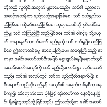
တို႔သည္ လူတိုင္းအတြက္ မွ်တေပသည္။ သင္၏ ပညာေရး
အဆင့္အတန္းက မည္သည့္အရာျဖစ္ေစ၊ သင္ ငယ္႐ြယ္သ
ည္ျဖစ္ေစ၊ အိုမင္းသည္ျဖစ္ေစ၊ ဘုရားသခင္ကို ႏွစ္ေပါင္းမ
ည္မွ် သင္ ယုံၾကည္ၿပီးသည္ျဖစ္ေစ၊ သင္၏ ဝါရင့္မႈ သို႔မဟု
တ္ ဘုရားႏႈတ္ကပတ္ေတာ္ မည္မွ်ကို သင္ ဖတ္ရႈၿပီးသည္ျဖ
စ္ေစ ဤအရာတစ္ခုမွ် အေရးမႀကီးေပ။ အေရးႀကီးသည့္ အ
ရာမွာ ေခါင္းေဆာင္တစ္ဦးအျဖစ္ ေ႐ြးခ်ယ္ခံရၿပီးေနာက္တြင္
အသင္းေတာ္အလုပ္ကို သင္ မည္သို႔ေကာင္းစြာ လုပ္ေဆာင္
သည္၊ သင္၏ အလုပ္တြင္ သင္က မည္သို႔ထိေရာက္ၿပီး ခ
ရီးေရာက္သည္ဆိုသည္ႏွင့္ အလုပ္၏ အခ်က္တစ္ခုစီက စန
စ္က်ၿပီး ထိေရာက္ေသာ ပုံစံျဖင့္ တိုးတက္ကာ ေႏွာင့္ေႏွးျခ
င္း ရွိမရွိဟူသည္တို႔ ျဖစ္သည္။ ဤသည္တို႔မွာ ေခါင္းေဆာင္