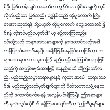
စ္ဦး ျဖစ္လာခဲ့လွ်င္ အထက္က ကြၽန္ုပ္အား ခိုင္းသမွ်ကို လုပ္
လိုက္မည္သာ ျဖစ္သည္။ ကြၽန္ုပ္သည္ ထိုမွ်ေလာက္ ႀကိဳး
စားအားထုတ္ရန္ သို႔မဟုတ္ ထိုမွ်ေလာက္ ေတြးေတာဆင္ျခ
င္ရန္ လိုအပ္မည္မဟုတ္ပါ” ဟု စဥ္းစားၾကသည္။
၎တို႔သည္ တရားေဒသနာမ်ားကို နားေထာင္သည့္အခါ
ဟန္ျပလုပ္ေဆာင္ေနၿပီး အခ်ိန္ျဖဳန္းေနျခင္းသာျဖစ္ကာ တ
ရားေဒသနာက အထူးသျဖင့္ မည္သည့္အေၾကာင္းအရာျဖစ္
သည္ကို အၾကမ္းဖ်င္းအားျဖင့္ အနည္းငယ္ သိၾကေသာ္လ
ည္း မည္သည့္သမၼာတရားမ်ားႏွင့္ လူသားအေပၚ ဘုရားသခ
င္၏ မည္သည့္သတ္မွတ္ခ်က္မ်ားကို မိတ္သဟာယဖြဲ႕ေနသ
ည္ကို ေကာက္ခ်က္ခ်ရန္ အလြန္ပ်င္းရိၾကၿပီး ဤအရာမ်ား
ကို ႏွလုံးသြင္းလိုစိတ္ မရွိၾကေပ။ ၎တို႔က “ဤကိစၥရပ္မ်ား