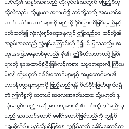
သင္တို႔၏ အစြမ္းအစသည္ ထိုလုပ္ငန္းအတြက္ မျပည့္မီဟု
ဆိုလိုသည္။ ထိုမွ်မက အကယ္၍ သင္တို႔သည္ အေယာင္ေ
ဆာင္ ေခါင္းေဆာင္မ်ားကို မည္သို႔ ပိုင္းျခားသိျမင္ရမည္ႏွင့္
ပတ္သက္၍ လုံးလုံးရႈပ္ေထြးေနလွ်င္ ဤသည္မွာ သင္တို႔၏
အစြမ္းအစသည္ ညံ့ဖ်င္းေၾကာင္းကို ပို၍ပင္ ျပသသည္။ အ
ထူးအေျခအေနတစ္ခုလည္း ရွိ၏။ ဤမိတ္သဟာယဖြဲ႕ျခင္း
မ်ားကို နားေထာင္ခဲ့ၿပီးျဖစ္လင့္ကစား သမၼာတရားရဖို႔ ႀကိဳးပ
မ္းရန္ သို႔မဟုတ္ ေခါင္းေဆာင္မ်ားႏွင့္ အမႈေဆာင္မ်ား၏
တာဝန္ဝတၱရားမ်ားကို ျဖည့္ဆည္းရန္ စိတ္ပိုင္းျဖတ္ခ်က္မရွိ
ဘဲ ဤကိစၥကို တကယ္ အေလးအနက္မထား သို႔မဟုတ္ ႏွ
လုံးမသြင္းသည့္ အခ်ိဳ႕ေသာသူမ်ား ရွိ၏။ ၎တို႔က “မည္သူ
သည္ အေယာင္ေဆာင္ ေခါင္းေဆာင္ျဖစ္သည္ကို ကြၽန္ုပ္
ဂ႐ုမစိုက္ပါ။ မည္သို႔ပင္ျဖစ္ေစ ကြၽန္ုပ္သည္ ေခါင္းေဆာင္တ