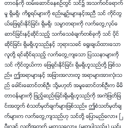
တာဝန္ကို ထမ္းေဆာင္ေနစဥ္တြင္ သင္၌ အသက္ဝင္ေရာက္
မႈ ရွိမရွိ၊ ကိစၥရပ္မ်ားကို စည္းမ်ဥ္းမ်ားႏွင့္အညီ သင္ ကိုင္တြ
ယ္ေျဖရွင္းႏိုင္ျခင္း ရွိမရွိ၊ သမၼာတရားကို လက္ေတြ႕လုပ္ေ
ဆာင္ျခင္းႏွင့္ဆိုင္သည့္ သက္ေသခံခ်က္တစ္ခုကို သင္ ပိုင္
ဆိုင္ျခင္း ရွိမရွိဟူသည္ႏွင့္ ဘုရားသခင္ ေ႐ြးခ်ယ္ထားေသာ
လူတို႔ ရင္ဆိုင္ရသည့္ လက္ေတြ႕က်ေသာ ျပႆနာမ်ားကို
သင္ ကိုင္တြယ္ကာ ေျဖရွင္းႏိုင္ျခင္း ရွိမရွိဟူသည္တို႔ ျဖစ္သ
ည္။ ဤအရာမ်ားႏွင့္ အျခားအလားတူ အရာမ်ားအားလုံးသ
ည္ ေခါင္းေဆာင္တစ္ဦး သို႔မဟုတ္ အမႈေဆာင္တစ္ဦးက မိမိ
တာဝန္မ်ားကို ျဖည့္ဆည္းျခင္းရွိမရွိဟူသည္ကို အကဲျဖတ္ျခ
င္းအတြက္ စံသတ္မွတ္ခ်က္မ်ားျဖစ္သည္။ ဤစံသတ္မွတ္ခ်
က္မ်ားက လက္ေတြ႕က်သည္ဟု သင္တို႔ ေျပာမည္ေလာ။ ၿ
ပီးလွ်င္ လူတို႔အတြက္ မွ်တသေလာ။ (မွ်တပါသည္။) ယင္း