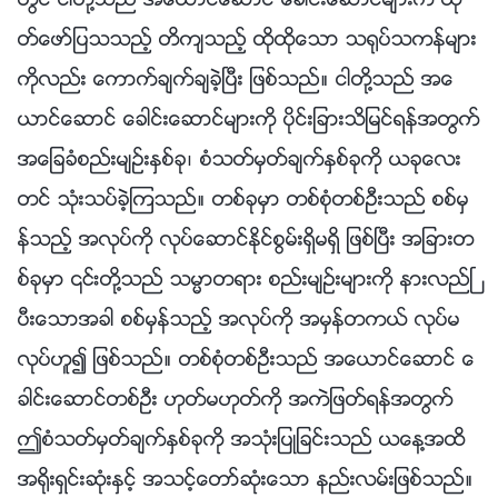
တြင္ ငါတို႔သည္ အေယာင္ေဆာင္ ေခါင္းေဆာင္မ်ားက ထု
တ္ေဖာ္ျပသသည့္ တိက်သည့္ ထိုထိုေသာ သ႐ုပ္သကန္မ်ား
ကိုလည္း ေကာက္ခ်က္ခ်ခဲ့ၿပီး ျဖစ္သည္။ ငါတို႔သည္ အေ
ယာင္ေဆာင္ ေခါင္းေဆာင္မ်ားကို ပိုင္းျခားသိျမင္ရန္အတြက္
အေျခခံစည္းမ်ဥ္းႏွစ္ခု၊ စံသတ္မွတ္ခ်က္ႏွစ္ခုကို ယခုေလး
တင္ သုံးသပ္ခဲ့ၾကသည္။ တစ္ခုမွာ တစ္စုံတစ္ဦးသည္ စစ္မွ
န္သည့္ အလုပ္ကို လုပ္ေဆာင္ႏိုင္စြမ္းရွိမရွိ ျဖစ္ၿပီး အျခားတ
စ္ခုမွာ ၎တို႔သည္ သမၼာတရား စည္းမ်ဥ္းမ်ားကို နားလည္ၿ
ပီး‌ေသာအခါ စစ္မွန္သည့္ အလုပ္ကို အမွန္တကယ္ လုပ္မ
လုပ္ဟူ၍ ျဖစ္သည္။ တစ္စုံတစ္ဦးသည္ အေယာင္ေဆာင္ ေ
ခါင္းေဆာင္တစ္ဦး ဟုတ္မဟုတ္ကို အကဲျဖတ္ရန္အတြက္
ဤစံသတ္မွတ္ခ်က္ႏွစ္ခုကို အသုံးျပဳျခင္းသည္ ယေန႔အထိ
အ႐ိုးရွင္းဆုံးႏွင့္ အသင့္ေတာ္ဆုံးေသာ နည္းလမ္းျဖစ္သည္။