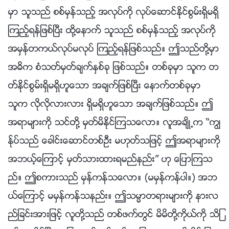
မွာ သူသည္ စစ္မွန္သည့္ အလုပ္ကို လုပ္ေဆာင္ႏိုင္စြမ္းရွိမရွိ
ၾကည့္ရန္ျဖစ္ၿပီး ထို႔ေနာက္ သူသည္ စစ္မွန္သည့္ အလုပ္ကို
အမွန္တကယ္လုပ္မလုပ္ ၾကည့္ရန္ျဖစ္သည္။ ဤသည္တို႔မွာ
အဓိက စံသတ္မွတ္ခ်က္ႏွစ္ခု ျဖစ္သည္။ တစ္ခုမွာ သူက တ
တ္ႏိုင္စြမ္းရွိမရွိဟူေသာ အခ်က္ျဖစ္ၿပီး ေနာက္တစ္ခုမွာ
သူက လိုလိုလားလား ရွိမရွိဟူေသာ အခ်က္ျဖစ္သည္။ ဤ
အရာမ်ားကို သင္တို႔ မွတ္မိႏိုင္ၾကသေလာ။ လူအခ်ိဳ႕က “ကြၽ
န္ုပ္သည္ ေခါင္းေဆာင္တစ္ဦး မဟုတ္သျဖင့္ ဤအရာမ်ားကို
အဘယ့္ေၾကာင့္ မွတ္သားထားရမည္နည္း” ဟု ေျပာၾကသ
ည္။ ဤစကားသည္ မွန္ကန္သေလာ။ (မမွန္ကန္ပါ။) အဘ
ယ္ေၾကာင့္ မမွန္ကန္သနည္း။ ဤသမၼာတရားမ်ားကို နားလ
ည္ျခင္းအားျဖင့္ လူတို႔သည္ တစ္ဖက္တြင္ မိမိတို႔ကိုယ္ကို သိျ