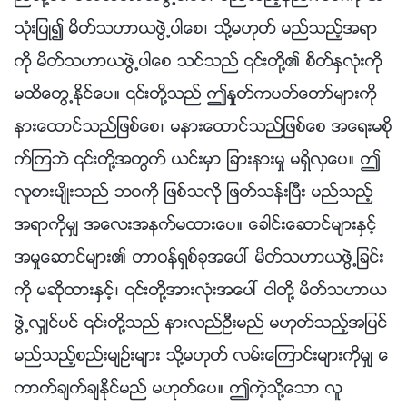
သုံးျပဳ၍ မိတ္သဟာယဖြဲ႕ပါေစ၊ သို႔မဟုတ္ မည္သည့္အရာ
ကို မိတ္သဟာယဖြဲ႕ပါေစ သင္သည္ ၎တို႔၏ စိတ္ႏွလုံးကို
မထိေတြ႕ႏိုင္ေပ။ ၎တို႔သည္ ဤႏႈတ္ကပတ္ေတာ္မ်ားကို
နားေထာင္သည္ျဖစ္ေစ၊ မနားေထာင္သည္ျဖစ္ေစ အေရးမစို
က္ၾကဘဲ ၎တို႔အတြက္ ယင္းမွာ ျခားနားမႈ မရွိလွေပ။ ဤ
လူစားမ်ိဳးသည္ ဘဝကို ျဖစ္သလို ျဖတ္သန္းၿပီး မည္သည့္
အရာကိုမွ် အေလးအနက္မထားေပ။ ေခါင္းေဆာင္မ်ားႏွင့္
အမႈေဆာင္မ်ား၏ တာဝန္ရွစ္ခုအေပၚ မိတ္သဟာယဖြဲ႕ျခင္း
ကို မဆိုထားႏွင့္၊ ၎တို႔အားလုံးအေပၚ ငါတို႔ မိတ္သဟာယ
ဖြဲ႕လွ်င္ပင္ ၎တို႔သည္ နားလည္ဦးမည္ မဟုတ္သည့္အျပင္
မည္သည့္စည္းမ်ဥ္းမ်ား သို႔မဟုတ္ လမ္းေၾကာင္းမ်ားကိုမွ် ေ
ကာက္ခ်က္ခ်ႏိုင္မည္ မဟုတ္ေပ။ ဤကဲ့သို႔ေသာ လူ