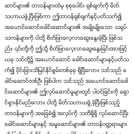
ဆာင္မ်ား၏ တာဝန္မ်ားထဲမွ စုစုေပါင္း ရွစ္ခ်က္ကို မိတ္
သဟာယဖြဲ႕ၿပီးျဖစ္ကာ ဤတာဝန္ရွစ္ခ်က္ႏွင့္ပတ္သက္၍
အေယာင္ေဆာင္ေခါင္းေဆာင္မ်ား၏ အမ်ိဳးမ်ိဳးေသာ သ႐ုပ္
သကန္မ်ားကို ငါတို႔ စိတ္ျဖာေလ့လာေဆြးေႏြးခဲ့ၿပီး ျဖစ္သ
ည္။ ၎တို႔ကို ဤသို႔ စိတ္ျဖာေလ့လာေဆြးေႏြးျခင္းအားျဖင့္
ယခု သင္တို႔၌ အေယာင္ေဆာင္ ေခါင္းေဆာင္မ်ားႏွင့္ပတ္သ
က္၍ ပိုင္းျခားသိျမင္ႏိုင္စြမ္းတစ္ခုခု ရွိၿပီေလာ။ သင္သည္ ေ
ခါင္းေဆာင္တစ္ဦး ျဖစ္ပါက သင္သည္ အေယာင္ေဆာင္ေခါ
င္းေဆာင္မ်ား၏ ဤလုပ္ေဆာင္မႈမ်ားတြင္ ပါဝင္ျခင္းကို ေရွာ
င္ရွားႏိုင္မည္ေလာ။ ငါတို႔ မိတ္သဟာယဖြဲ႕ခဲ့ၿပီးျဖစ္သည့္
တာဝန္မ်ားကို အေျခခံ၍ အလုပ္ကို သတိရွိရွိ လုပ္ေဆာင္ၿပီး
ေခါင္းေဆာင္မ်ားႏွင့္ အမႈေဆာင္မ်ား၏ တာဝန္ဝတၱရားမ်ား