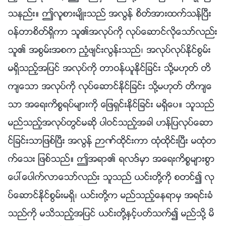
သနည္း။ ဤလူစားမ်ိဳးသည္ အလြန္ စိတ္အားထက္သန္ၿပီး
ဝန္တာစိတ္ရွိကာ သူ၏အလုပ္ကို လုပ္ေဆာင္လိုေသာ္လည္း
သူ၏ အစြမ္းအစက ညံ့ဖ်င္းလြန္းသည္၊ အလုပ္လုပ္ႏိုင္စြမ္း
မရွိသည့္အျပင္ အလုပ္ကို တာဝန္ယူႏိုင္ျခင္း သို႔မဟုတ္ တိ
က်ေသာ အလုပ္ကို လုပ္ေဆာင္ႏိုင္ျခင္း သို႔မဟုတ္ တိက်ေ
သာ အေရးကိစၥရပ္မ်ားကို ေျဖရွင္းႏိုင္ျခင္း မရွိေပ။ သူသည္
မည္သည့္အလုပ္တြင္မဆို ပါဝင္သည့္အခါ ဟန္ျပလုပ္ေဆာ
င္ျခင္းသာျဖစ္ၿပီး အလြန္ ဉာဏ္ထိုင္းကာ ထုံထိုင္းၿပီး မထုံတ
က္ေသး ျဖစ္သည္။ ဤအရာ၏ ရလဒ္မွာ အေရးကိစၥမ်ားစြာ
ေပၚေပါက္လာေသာ္လည္း သူသည္ ယင္းတို႔ကို စတင္၍ လု
ပ္ေဆာင္ႏိုင္စြမ္းမရွိ၊ ယင္းတို႔က မည္သည့္ေနရာမွ အရင္းခံ
သည္ကို မသိသည့္အျပင္ ယင္းတို႔ႏွင့္ပတ္သက္၍ မည္သို႔ မိ