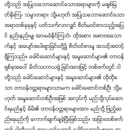
တို႔သည္ အျပဳသေဘာေဆာင္ေသာအရာမ်ားကို မခ်စ္ျမ
တ္ႏိုးၾက၊ သမၼာတရား သို႔မဟုတ္ အျပဳသေဘာေဆာင္ေသာ
အရာတစ္ခုခုႏွင့္ ပတ္သက္လာလွ်င္ စိတ္မဝင္စားသည့္အျပ
င္ နည္းနည္းမွ် အားမခဲႏိုင္ၾကဘဲ၊ ထိုအစား အစားအေသာ
က္ႏွင့္ အေပ်ာ္အပါးရွာျခင္းတို႔၌ စိတ္ဝင္စားမႈ အသင့္အတင့္
ရွိၾကသည္။ ေခါင္းေဆာင္မ်ားႏွင့္ အမႈေဆာင္မ်ား၏ တာဝန္
ရွစ္ခုအေပၚ မိတ္သဟာယဖြဲ႕ျခင္းအားျဖင့္ တစ္ဖက္တြင္ ငါ
တို႔သည္ ေခါင္းေဆာင္မ်ားႏွင့္ အမႈေဆာင္မ်ား၏ ထိုထိုေ
သာ တာဝန္ဝတၱရားမ်ားသာမက ေခါင္းေဆာင္တစ္ဦး သို႔မ
ဟုတ္ အမႈေဆာင္တစ္ဦးအျဖစ္ အလုပ္ကို မည္သို႔လုပ္ေဆာ
င္ရမည္ႏွင့္ မိမိ၏ တာဝန္ဝတၱရားမ်ားအား မည္သို႔ ျဖည့္ဆ
ည္းရမည္ကို ေကာက္ခ်က္ခ်ခဲ့ၿပီးျဖစ္သည္။ အျခားတစ္ဖက္