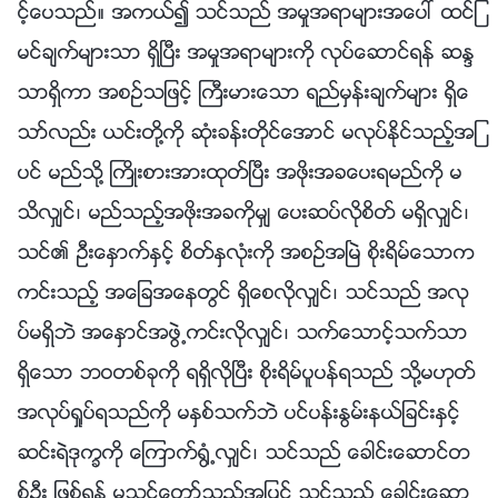
င့္ေပသည္။ အကယ္၍ သင္သည္ အမႈအရာမ်ားအေပၚ ထင္ျ
မင္ခ်က္မ်ားသာ ရွိၿပီး အမႈအရာမ်ားကို လုပ္ေဆာင္ရန္ ဆႏၵ
သာရွိကာ အစဥ္သျဖင့္ ႀကီးမားေသာ ရည္မွန္းခ်က္မ်ား ရွိေ
သာ္လည္း ယင္းတို႔ကို ဆုံးခန္းတိုင္ေအာင္ မလုပ္ႏိုင္သည့္အျ
ပင္ မည္သို႔ ႀကိဳးစားအားထုတ္ၿပီး အဖိုးအခေပးရမည္ကို မ
သိလွ်င္၊ မည္သည့္အဖိုးအခကိုမွ် ေပးဆပ္လိုစိတ္ မရွိလွ်င္၊
သင္၏ ဦးေႏွာက္ႏွင့္ စိတ္ႏွလုံးကို အစဥ္အၿမဲ စိုးရိမ္ေသာက
ကင္းသည့္ အေျခအေနတြင္ ရွိေစလိုလွ်င္၊ သင္သည္ အလု
ပ္မရွိဘဲ အေႏွာင္အဖြဲ႕ကင္းလိုလွ်င္၊ သက္ေသာင့္သက္သာ
ရွိေသာ ဘဝတစ္ခုကို ရရွိလိုၿပီး စိုးရိမ္ပူပန္ရသည္ သို႔မဟုတ္
အလုပ္ရႈပ္ရသည္ကို မႏွစ္သက္ဘဲ ပင္ပန္းႏြမ္းနယ္ျခင္းႏွင့္
ဆင္းရဲဒုကၡကို ေၾကာက္႐ြံ႕လွ်င္၊ သင္သည္ ေခါင္းေဆာင္တ
စ္ဦး ျဖစ္ရန္ မသင့္ေတာ္သည့္အျပင္ သင္သည္ ေခါင္းေဆာ