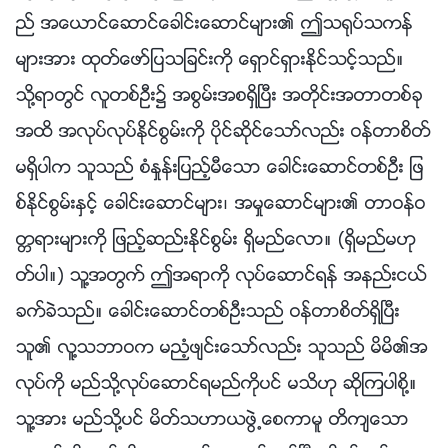
ည္ အေယာင္ေဆာင္ေခါင္းေဆာင္မ်ား၏ ဤသ႐ုပ္သကန္
မ်ားအား ထုတ္ေဖာ္ျပသျခင္းကို ေရွာင္ရွားႏိုင္သင့္သည္။
သို႔ရာတြင္ လူတစ္ဦး၌ အစြမ္းအစရွိၿပီး အတိုင္းအတာတစ္ခု
အထိ အလုပ္လုပ္ႏိုင္စြမ္းကို ပိုင္ဆိုင္ေသာ္လည္း ဝန္တာစိတ္
မရွိပါက သူသည္ စံႏႈန္းျပည့္မီေသာ ေခါင္းေဆာင္တစ္ဦး ျဖ
စ္ႏိုင္စြမ္းႏွင့္ ေခါင္းေဆာင္မ်ား၊ အမႈေဆာင္မ်ား၏ တာဝန္ဝ
တၱရားမ်ားကို ျဖည့္ဆည္းႏိုင္စြမ္း ရွိမည္ေလာ။ (ရွိမည္မဟု
တ္ပါ။) သူ႔အတြက္ ဤအရာကို လုပ္ေဆာင္ရန္ အနည္းငယ္
ခက္ခဲသည္။ ေခါင္းေဆာင္တစ္ဦးသည္ ဝန္တာစိတ္ရွိၿပီး
သူ၏ လူ႔သဘာဝက မညံ့ဖ်င္းေသာ္လည္း သူသည္ မိမိ၏အ
လုပ္ကို မည္သို႔လုပ္ေဆာင္ရမည္ကိုပင္ မသိဟု ဆိုၾကပါစို႔။
သူ႔အား မည္သို႔ပင္ မိတ္သဟာယဖြဲ႕ေစကာမူ တိက်ေသာ