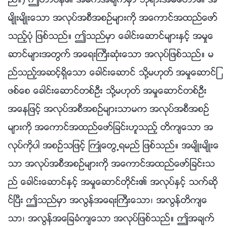
ည္။) ဤတာဝန္၏ အဓိကအခ်က္မွာ ဘုရားအိမ္ေတာ္၏ အ
မ်ိဳးမ်ိဳးေသာ အလုပ္အစီအစဥ္မ်ားကို အေကာင္အထည္ေဖာ္
သည့္ပုံ ျဖစ္သည္။ ဤသည္မွာ ေခါင္းေဆာင္မ်ားႏွင့္ အမႈေ
ဆာင္မ်ားအတြက္ အေရးႀကီးဆုံးေသာ အလုပ္ျဖစ္သည္။ မ
ည္သည့္အဆင့္ရွိေသာ ေခါင္းေဆာင္ သို႔မဟုတ္ အမႈေဆာင္ျ
ဖစ္ေစ ေခါင္းေဆာင္တစ္ဦး သို႔မဟုတ္ အမႈေဆာင္တစ္ဦး
အေနျဖင့္ အလုပ္အစီအစဥ္မ်ားသာမက အလုပ္အစီအစဥ္
မ်ားကို အေကာင္အထည္ေဖာ္ျခင္းဟူသည့္ တိက်ေသာ အ
လုပ္ကိုပါ အစဥ္သျဖင့္ ႀကဳံေတြ႕ရမည္ ျဖစ္သည္။ အမ်ိဳးမ်ိဳးေ
သာ အလုပ္အစီအစဥ္မ်ားကို အေကာင္အထည္ေဖာ္ျခင္းသ
ည္ ေခါင္းေဆာင္ႏွင့္ အမႈေဆာင္တိုင္း၏ အလုပ္ႏွင့္ သက္ဆို
င္ၿပီး ဤသည္မွာ အလြန္အေရးႀကီးေသာ၊ အလြန္တိက်ေ
သာ၊ အလြန္အေျခခံက်ေသာ အလုပ္ျဖစ္သည္။ ဤအခ်က္