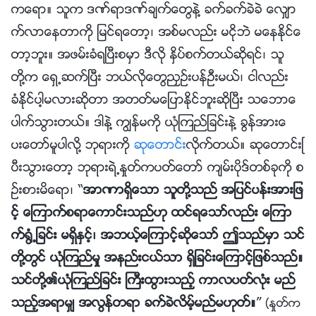
ကေရာ။ သူက ဒဏ္ရာဒဏ္ခ်က္ေတြနဲ႔ ခက္ခက္ခဲခဲ ေလွ်ာ
က္လာေနတာကို ျမင္ရေတာ့၊ အစ္မလည္း မငိုဘဲ မေနႏိုင္ေ
တာ့ဘူး။ အဖမ္းခံရၿပီးစမွာ ဒီလို ႏွိပ္စက္တယ္ဆိုရင္၊ သူ
တို႔က ေရွ႕ဆက္ၿပီး ဘယ္လိုေတြညႇဥ္းပန္ဦးမယ္၊ ငါလည္း
ခံႏိုင္ပါ့မလားဆိုတာ အတတ္မေျပာႏိုင္ဘူးဆိုၿပီး သေဘာေ
ပါက္သြားတယ္။ ဒါနဲ႔ ကြၽန္မကို ယုံၾကည္ျခင္းနဲ႔ ခြန္အားေ
ပးေတာ္မူပါလို႔ ဘုရားကို
ဆုေတာင္း
လိုက္တယ္။ ဆုေတာင္းၿ
ပီးသြားေတာ့ ဘုရားရဲ႕ႏႈတ္ကပတ္ေတာ္ က်မ္းပိုဒ္တစ္ခုကို စ
ဥ္းစားမိေရာ၊ “
အာဏာရွိေသာ သူတို႔သည္ အျပင္ပန္းအားျဖ
င့္ ေၾကာက္စရာေကာင္းသည္ဟု ထင္ရေသာ္လည္း ေၾကာ
က္႐ြံ႕ျခင္း မရွိႏွင့္၊ အဘယ့္ေၾကာင့္ဆိုေသာ္ ဤသည္မွာ သင္
တို႔တြင္ ယုံၾကည္မႈ အနည္းငယ္သာ ရွိျခင္းေၾကာင့္ျဖစ္သည္။
သင္တို႔၏ယုံၾကည္ျခင္း ႀကီးထြားသည့္ ကာလပတ္လုံး မည္
သည့္အရာမွ် အလြန္တရာ ခက္ခဲလိမ့္မည္မဟုတ္။
”
(ႏႈတ္က