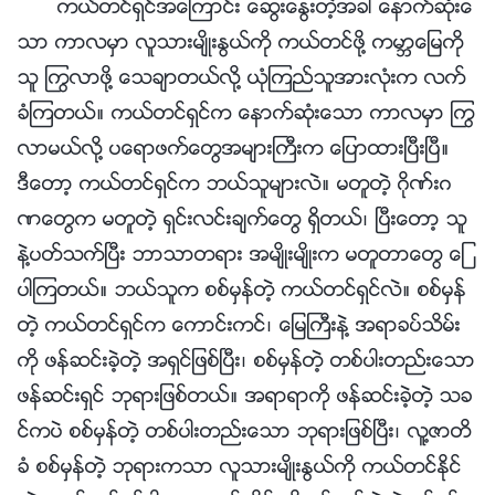
ကယ္တင္ရွင္အေၾကာင္း ေဆြးေႏြးတဲ့အခါ ေနာက္ဆုံးေ
သာ ကာလမွာ လူသားမ်ိဳးႏြယ္ကို ကယ္တင္ဖို႔ ကမာၻေျမကို
သူ ႂကြလာဖို႔ ေသခ်ာတယ္လို႔ ယုံၾကည္သူအားလုံးက လက္
ခံၾကတယ္။ ကယ္တင္ရွင္က ေနာက္ဆုံးေသာ ကာလမွာ ႂကြ
လာမယ္လို႔ ပေရာဖက္ေတြအမ်ားႀကီးက ေျပာထားၿပီးၿပီ။
ဒီေတာ့ ကယ္တင္ရွင္က ဘယ္သူမ်ားလဲ။ မတူတဲ့ ဂိုဏ္းဂ
ဏေတြက မတူတဲ့ ရွင္းလင္းခ်က္ေတြ ရွိတယ္၊ ၿပီးေတာ့ သူ
နဲ႔ပတ္သက္ၿပီး ဘာသာတရား အမ်ိဳးမ်ိဳးက မတူတာေတြ ေျ
ပာၾကတယ္။ ဘယ္သူက စစ္မွန္တဲ့ ကယ္တင္ရွင္လဲ။ စစ္မွန္
တဲ့ ကယ္တင္ရွင္က ေကာင္းကင္၊ ေျမႀကီးနဲ႔ အရာခပ္သိမ္း
ကို ဖန္ဆင္းခဲ့တဲ့ အရွင္ျဖစ္ၿပီး၊ စစ္မွန္တဲ့ တစ္ပါးတည္းေသာ
ဖန္ဆင္းရွင္ ဘုရားျဖစ္တယ္။ အရာရာကို ဖန္ဆင္းခဲ့တဲ့ သခ
င္ကပဲ စစ္မွန္တဲ့ တစ္ပါးတည္းေသာ ဘုရားျဖစ္ၿပီး၊ လူ႔ဇာတိ
ခံ စစ္မွန္တဲ့ ဘုရားကသာ လူသားမ်ိဳးႏြယ္ကို ကယ္တင္ႏိုင္