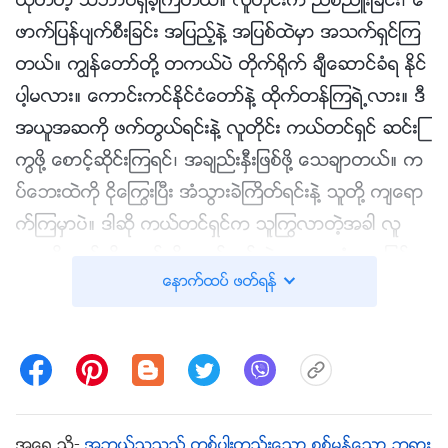
ယုတ္တဲ့ သဘာဝရွိခဲ့ၾကတယ္။ လူတိုင္းက ညစ္ညဴးျခင္း၊ ေ
ဖာက္ျပန္ပ်က္စီးျခင္း အျပည့္နဲ႔ အျပစ္ထဲမွာ အသက္ရွင္ၾက
တယ္။ ကြၽန္ေတာ္တို႔ တကယ္ပဲ တိုက္႐ိုက္ ခ်ီေဆာင္ခံရ ႏိုင္
ပါ့မလား။ ေကာင္းကင္ႏိုင္ငံေတာ္နဲ႔ ထိုက္တန္ၾကရဲ႕လား။ ဒီ
အယူအဆကို ဖက္တြယ္ရင္းနဲ႔ လူတိုင္း ကယ္တင္ရွင္ ဆင္းႂ
ကြဖို႔ ေစာင့္ဆိုင္းၾကရင္၊ အခ်ည္းႏွီးျဖစ္ဖို႔ ေသခ်ာတယ္။ က
ပ္ေဘးထဲကို ငိုေႂကြးၿပီး အံသြားခဲႀကိတ္ရင္းနဲ႔ သူတို႔ က်ေရာ
က္ၾကမွာပဲ။ ဒါဆို ကယ္တင္ရွင္က သူႂကြလာတဲ့အခါ လူ
သားမ်ိဳးႏြယ္ကို ဘယ္လို ကယ္တင္လဲ။ ပထမဆုံး၊ အျပစ္
ေနာက္ထပ္ ဖတ္ရန္
ကေန ကယ္တင္တယ္။ ကြၽန္ေတာ္တို႔ရဲ႕ အျပစ္ေတြ ေျဖလႊ
တ္ခံရဖို႔ သခင္ေယရႈက ေ႐ြးႏုတ္ျခင္း အမႈကိုပဲ လုပ္ခဲ့တယ္၊
ဒါေပမယ့္ အဲဒီ ေျဖလႊတ္ျခင္း ရွိေပမယ့္၊ ကြၽန္ေတာ္တို႔က
အျပစ္ဆက္မလုပ္ဘဲ မေနႏိုင္ၾကေသးဘူး။ အျပစ္ရဲ႕ အခ်ည္
အေႏွာင္ေတြကေန မလြတ္ေသးဘူး။ ဒါက ျငင္းလို႔မရတဲ့ အ
အေရွ႕သို႔-
အဘယ္သူသည္ တစ္ပါးတည္းေသာ စစ္မွန္ေသာ ဘုရား