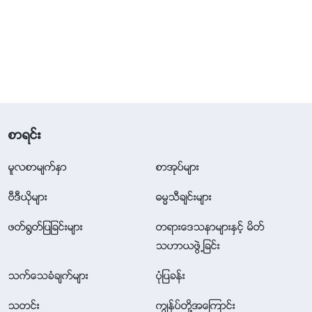
ပါဘူး။ ကမာၻေျမကိုႂကြလာတဲ့ လူ႔ဇာတိခံ ဘုရားကပဲ ခရစ္ေ
တာ္၊ ကြၽန္ေတာ္တို႔ရဲ႕ ကယ္တင္ရွင္ျဖစ္တယ္။ “ခရစ္ေ
တာ္”ဆိုတာ ဘာအဓိပၸာယ္လဲ။ ကယ္တင္ရွင္လို႔ ဆိုလိုပါတ
ယ္။ ဒီေတာ့၊ အနႏၲတန္ခိုးရွင္ ဘုရားသခင္၊ ေနာက္ဆုံးေ
သာကာလ ခရစ္ေတာ္က လူသားမ်ိဳးႏြယ္ကို သန႔္စင္၊ ကယ္
တင္ဖို႔ တရားစီရင္ျခင္းအမႈကို ဘယ္လိုျပဳလဲ။
စာရင္း
မူလစာမ်က္ႏွာ
အနႏၲတန္ခိုးရွင္ ဘုရားသခင္က ေျပာတယ္- “
စာအုပ္မ်ား
ေနာက္
ဆုံးေသာကာလ ခရစ္ေတာ္သည္ လူသားကို သြန္သင္ရန္၊
ဗီဒီယိုမ်ား
ဓမၼသီခ်င္းမ်ား
လူသား၏အႏွစ္သာရကို ေဖာ္ထုတ္ရန္ႏွင့္ လူသား၏ အျပဳ
ဖတ္႐ြတ္ျပျခင္းမ်ား
တရားေဒသနာမ်ားႏွင့္ မိတ္
အမူမ်ားႏွင့္ စကားလုံးမ်ားကို စိတ္ျဖာေလ့လာရန္ အမ်ိဳး
သဟာယဖြဲ႕ျခင္း
မ်ိဳးေသာ သမၼာတရားမ်ားကို အသုံးျပဳ၏။ ဤႏႈတ္ကပတ္ေ
သက္ေသခံခ်က္မ်ား
ပုံျပခန္း
တာ္မ်ားသည္ လူသား၏တာဝန္၊ လူသားသည္ ဘုရားသခင္
ကို မည္သို႔နာခံသင့္ပုံ၊ လူသားသည္ ဘုရားသခင္ကို မည္
သတင္း
ကြၽန္ုပ္တို႔အေၾကာင္း