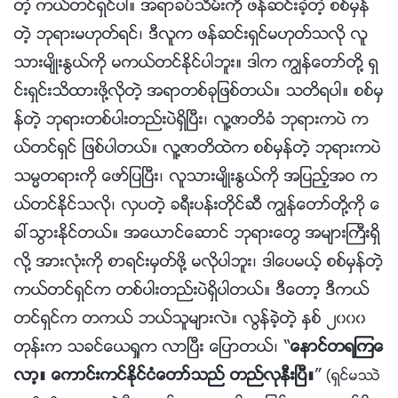
တဲ့ ကယ္တင္ရွင္ပါ။ အရာခပ္သိမ္းကို ဖန္ဆင္းခဲ့တဲ့ စစ္မွန္
တဲ့ ဘုရားမဟုတ္ရင္၊ ဒီလူက ဖန္ဆင္းရွင္မဟုတ္သလို လူ
သားမ်ိဳးႏြယ္ကို မကယ္တင္ႏိုင္ပါဘူး။ ဒါက ကြၽန္ေတာ္တို႔ ရွ
င္းရွင္းသိထားဖို႔လိုတဲ့ အရာတစ္ခုျဖစ္တယ္။ သတိရပါ။ စစ္မွ
န္တဲ့ ဘုရားတစ္ပါးတည္းပဲရွိၿပီး၊ လူ႔ဇာတိခံ ဘုရားကပဲ က
ယ္တင္ရွင္ ျဖစ္ပါတယ္။ လူ႔ဇာတိထဲက စစ္မွန္တဲ့ ဘုရားကပဲ
သမၼတရားကို ေဖာ္ျပၿပီး၊ လူသားမ်ိဳးႏြယ္ကို အျပည့္အဝ က
ယ္တင္ႏိုင္သလို၊ လွပတဲ့ ခရီးပန္းတိုင္ဆီ ကြၽန္ေတာ္တို႔ကို ေ
ခၚသြားႏိုင္တယ္။ အေယာင္ေဆာင္ ဘုရားေတြ အမ်ားႀကီးရွိ
လို႔ အားလုံးကို စာရင္းမွတ္ဖို႔ မလိုပါဘူး၊ ဒါေပမယ့္ စစ္မွန္တဲ့
ကယ္တင္ရွင္က တစ္ပါးတည္းပဲရွိပါတယ္။ ဒီေတာ့ ဒီကယ္
တင္ရွင္က တကယ္ ဘယ္သူမ်ားလဲ။ လြန္ခဲ့တဲ့ ႏွစ္ ၂၀၀၀
တုန္းက သခင္ေယရႈက လာၿပီး ေျပာတယ္၊ “
ေနာင္တရၾကေ
လာ့။ ေကာင္းကင္ႏိုင္ငံေတာ္သည္ တည္လုနီးၿပီ။
”
(ရွင္မႆဲ