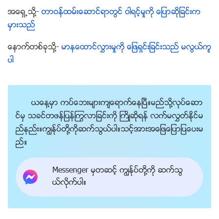
စ္မႏွစ္ေယာက္ကို သူ႔ကို နားေထာင္ေအာင္ သိမ္းသြင္းစ
အေရွ႕သို႔-
တာဝန္ထမ္းေဆာင္ရာတြင္ ဝါရင့္မႈကို ေျပာဆိုျခင္းက
ည္း႐ုံးဖို႔ ႀကိဳးစားခဲ့တယ္။ သူ႔စိတ္ႏွလုံးထဲမွာ အေတြးတစ္ခု
မွားသည္
တည္းကိုပဲ စြဲကိုင္ထားတယ္၊ “နင္တို႔ႏွစ္ေယာက္လုံး မွားတ
ေနာက္တစ္ခုသို႔-
မာနေထာင္လႊားမႈကို ေျဖရွင္းျခင္းသည္ မလြယ္ကူ
ယ္၊ ငါေျပာတာကမွ စည္းမ်ဥ္းေတြနဲ႔ ကိုက္ညီတာ”ဆိုတာပါ။
ပါ
သူ႔ရဲ႕ဒီသေဘာထားေၾကာင့္ သူ႔ညီအစ္မႏွစ္ေယာက္က ဘ
ယ္လိုမိတ္သဟာယဖြဲ႕ရမွန္း မသိခဲ့ဘူး။ တစ္ခါတေလ သူ
တို႔သုံးေယာက္ ပုံတစ္ပုံကို အတူတူေဆြးေႏြးတဲ့အခါ၊ သူ
ယေန႔မွာ ကပ္ေဘးမ်ားက်ေရာက္ေနၿပီ။မည္သို႔လုပ္ေဆာ
တို႔ရဲ႕ေဆြးေႏြးပြဲေတြက တစ္ဝက္တစ္ပ်က္မွာပဲ တန႔္သြားတ
င္မွ သခင္တဖန္ျပန္ႂကြလာျခင္းကို ႀကိဳဆိုရန္ လက္မလႊတ္ႏိုင္မ
ည္နည္း။ကြၽန္ုပ္တို႔ကိုဆက္သြယ္ပါ။သင့္အားအေျဖေျပာျပေပးမ
တ္ၿပီး၊ အလုပ္ေႂကြးေတြ ပိုပိုမ်ားလာခဲ့တယ္။ ဒီအေျခအေန
ည္။
နဲ႔ ရင္ဆိုင္ရေတာ့ က်န္းနင္က သူ အရမ္းမာနႀကီးေနတယ္၊
အၿမဲတမ္း ကိုယ့္အျမင္ကိုပဲ စြဲကိုင္ထားၿပီး တိုးတက္မႈကို အႀ
Messenger မွတဆင့္ ကြၽန္ုပ္တို႔ကို ဆက္သြ
ကီးအက်ယ္ ေႏွာင့္ေႏွးေစတယ္ဆိုတာ သေဘာေပါက္ခဲ့တ
ယ္လိုက္ပါ။
ယ္။ သူ ဒီလိုဆက္ျဖစ္လို႔မရဘူးလို႔ ေတြးခဲ့တယ္။ ဒါေပမဲ့ ညီ
အစ္မေတြက ေနာက္တစ္ခါ အႀကံျပဳခ်က္ေတြ ေပးတဲ့အခါ၊