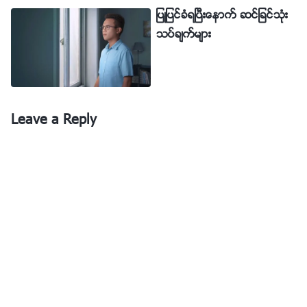
သေဘာထားနဲ႔မ်ား သက္ဆိုင္ေနသလားဆိုတာကို ဆင္ျခင္
ျပဳျပင္ခံရၿပီးေနာက္ ဆင္ျခင္သုံး
သုံးသပ္ဖို႔ လမ္းျပခဲ့တယ္။ ဒါေပမဲ့ က်န္းနင္က ဒါကို ဒီအတို
သပ္ခ်က္မ်ား
င္းလက္မခံႏိုင္ဘဲ ေတြးမိတယ္၊ “ဘယ္သူကမ်ား ကိုယ့္တာဝ
န္မွာ အမွားမလုပ္ဘဲ ေနလို႔လဲ။ ငါက စည္းမ်ဥ္းေတြနဲ႔ နည္း
စနစ္ေတြကို ေကာင္းေကာင္းနားလည္ပါတယ္၊ ဒီလမ္းလြဲမႈေ
တြက ခဏတာ သတိလြတ္တာေတြပါ။ ေနာက္တစ္ခါ ငါ့န
Leave a Reply
ည္းစနစ္ေတြကို တိုးတက္ေအာင္ ပိုအားထုတ္ၿပီး ပိုဂ႐ုစိုက္
လိုက္ရင္ ငါ ဒီအမွားေတြလုပ္မိတာကို ေရွာင္ႏိုင္မွာပါ” လို႔ေ
ပါ့။ က်န္းနင္က ကြၽမ္းက်င္တဲ့ ပန္းခ်ီဆရာျဖစ္တယ္ဆိုတာ ေ
ရွာက္ယိၾကားေတာ့ သူ႔ဆီကို ခဏခဏ စာေရးခဲ့ၿပီး၊ သူ႔ပန္း
ခ်ီကားေတြအတြက္ လမ္းၫႊန္မႈေတာင္းခဲ့တယ္။ က်န္းနင္က
ဒါဟာ သူနဲ႔မတန္ဘူးလို႔ တကယ္ကို ခံစားရၿပီး ေတြးမိတယ္၊
“မင္းရဲ႕ပန္းခ်ီကားေတြအမ်ားႀကီးက သိပ္တန္ဖိုးမရွိဘူး၊ ငါ့
လမ္းျပမႈက တကယ္လိုလို႔လား။ ၿပီးေတာ့ အခု ပန္းခ်ီကား