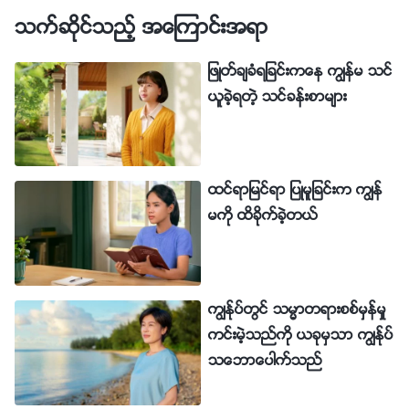
သူက ကိုယ့္အျမင္ကိုပဲ ဆက္ၿပီး စြဲကိုင္ထားၿပီး၊ ကိုယ့္စိတ္
သက္ဆိုင္သည့္ အေၾကာင္းအရာ
ကူးအတိုင္းပဲ ျပင္ဆင္ခဲ့တယ္၊ အဲဒါေၾကာင့္ ေနာက္ပိုင္းမွာ
ထပ္ၿပီးေဆြးေႏြးဖို႔ အခ်ိန္ပိုကုန္ၿပီး၊ တိုးတက္မႈကို ေႏွာ
ျဖဳတ္ခ်ခံရျခင္းကေန ကြၽန္မ သင္
ယူခဲ့ရတဲ့ သင္ခန္းစာမ်ား
င့္ေႏွးေစခဲ့တယ္။ ေနာက္ဆုံးမွာေတာ့ ညီအစ္မေတြရဲ႕အႀကံျ
ပဳခ်က္ေတြက မွန္ကန္ၿပီး က်န္းနင္က စည္းမ်ဥ္းေတြကို တ
ရားေသစြဲကိုင္ထားခဲ့တယ္ဆိုတာ အတည္ျပဳႏိုင္ခဲ့တယ္။ ဒီ
လိုနည္းနဲ႔ သူတို႔က အၿမဲတမ္း အလုပ္မတြင္က်ယ္ဘဲ သူ
ထင္ရာျမင္ရာ ျပဳမူျခင္းက ကြၽန္
တို႔ရဲ႕အလုပ္တိုးတက္မႈကလည္း တိုးတက္မလာႏိုင္ခဲ့ဘူး။
မကို ထိခိုက္ခဲ့တယ္
က်န္းနင္က အရမ္းမာနႀကီးတယ္၊ အၿမဲတမ္း ေခါင္းမာၿပီး
အႀကံဉာဏ္မယူႏိုင္တာေၾကာင့္၊ သူ႔ပန္းခ်ီကားေတြမွာ ျ
ပႆနာေတြအမ်ားႀကီးရွိၿပီး ျပန္လုပ္ခဲ့ရတယ္။ သူတို႔ရဲ႕ႀကီးၾ
ကြၽန္ုပ္တြင္ သမၼာတရားစစ္မွန္မႈ
ကပ္ေရးမႉးက က်န္းနင္ရဲ႕ျပႆနာေတြကို သီးသန႔္ေထာက္ျ
ကင္းမဲ့သည္ကို ယခုမွသာ ကြၽန္ုပ္
သေဘာေပါက္သည္
ပၿပီး သူ႔ကို အလုပ္မွာ ဘာလို႔ျပႆနာေတြ ဒီေလာက္အရမ္း
မ်ားေနရတာလဲဆိုတာနဲ႔ ဒါက သူ႔ရဲ႕မာနေထာင္လႊားတဲ့ စိတ္