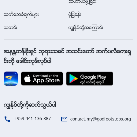
တာေပါ့”လို႔ ျပန္ေျဖတယ္။ ယိခ်န္က နည္းနည္းေလးနက္တဲ့
သဟာယဖြဲ႕ျခင္း
အမူအရာနဲ႔ ေျပာတယ္၊ “ေနာက္ပိုင္း ငါတို႔အတူတူ တာဝန္ေ
သက္ေသခံခ်က္မ်ား
ပုံျပခန္း
တြမွာ နင္က အရမ္း ျခယ္လွယ္လြန္းတယ္လို႔ ငါတို႔ ခံစားရ
သတင္း
ကြၽန္ုပ္တို႔အေၾကာင္း
တယ္၊ နင္က ခပ္တန္းတန္းပဲ ျပဳမူေနခဲ့ၿပီး၊ ျပႆနာေတြ ငါ
တို႔ေဆြးေႏြးလို႔ နင့္အျမင္က မတူျဖစ္ေနရင္၊ နင္က တျခား
သူေတြကို ေမးခြန္းျပန္ထုတ္ၿပီး စစ္ေဆးေမးျမန္းတတ္တယ္
အနႏၲတန္ခိုးရွင္ ဘုရားသခင္ အသင္းေတာ္ အက္ပလီေကးရွ
လို႔ ငါတို႔ ခံစားရတယ္။ နင့္အနားမွာေနရတာ တကယ္ကို ေ
င္းကို ေဒါင္းလုဒ္လုပ္ပါ
ဘာင္ခတ္ခံရတာပဲ”ဆိုၿပီးေတာ့ပါ။ ဒီလို ယိခ်န္ေျပာတာကိုၾ
ကားေတာ့ က်န္းနင္ရဲ႕မ်က္ႏွာက ေမွာင္မည္းသြားၿပီး စကား
မေျပာခင္ ခ်ီတုံခ်တုံျဖစ္ေနခဲ့တယ္။ သူက သူ႔ရဲ႕မာနေထာင္
လႊားတဲ့ စိတ္သေဘာထားကို ဝန္ခံေပမဲ့ စိတ္ထဲမွာေတာ့ လ
ကြၽန္ုပ္တို႔ကိုဆက္သြယ္ပါ
က္မခံခ်င္ဘူး။ “ငါ ေနာက္ပိုင္း အေျခအေနေတြကို ေျပာင္းျပ
န္လွန္ဖို႔ ႀကိဳးစားေနတာပဲ။ မာနေထာင္လႊားတဲ့ စိတ္သေဘာ
+959-441-136-387
contact.my@godfootsteps.org
ထားက တစ္ညတည္းနဲ႔ ေျပာင္းလို႔ရႏိုင္တာမွမဟုတ္တာ။ ငါ့