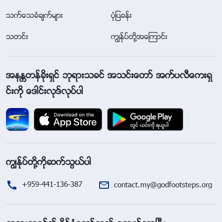
ယ္ေၾကာင့္ဆိုေသာ္ ကယ္တင္ရွင္ေယရႈသည္ လူသားမ်ိဳးႏြယ္
တို႔၏ ေ႐ြးႏုတ္ျခင္းႏွင့္ ကယ္တင္ျခင္းအတြက္သာ ျဖစ္ေ
သက္ေသခံခ်က္မ်ား
ပုံျပခန္း
သာေၾကာင့္ ျဖစ္သည္။ ေက်းဇူးေတာ္ေခတ္ရွိ အျပစ္သား
သတင္း
ကြၽန္ုပ္တို႔အေၾကာင္း
အားလုံး အတြက္ ေယရႈ၏နာမကို ငါခံယူခဲ့ျခင္း ျဖစ္ေသာ္လ
ည္း ယင္းသည္ လူသားမ်ိဳးႏြယ္ တစ္ရပ္လုံးကို အဆုံးသတ္
အနႏၲတန္ခိုးရွင္ ဘုရားသခင္ အသင္းေတာ္ အက္ပလီေကးရွ
တစ္ခုဆီသို႔ ငါေဆာင္ၾကဥ္းမည့္ နာမ မဟုတ္ေပ။ ေယေဟာ
င္းကို ေဒါင္းလုဒ္လုပ္ပါ
ဝါ၊ ေယရႈႏွင့္ ေမရွိယတို႔အားလုံးသည္ ငါ၏ဝိညာဥ္ေတာ္ကို
ကိုယ္စားျပဳေသာ္လည္း ဤအမည္နာမမ်ားသည္ ငါ၏စီမံခ
န္႔ခြဲျခင္း အစီအစဥ္ႏွင့္ဆိုင္ေသာ မတူကြဲျပားသည့္ ေခတ္မ်ား
ကိုသာ ရည္ၫႊန္းၿပီး ငါ၏အလုံးစုံ၌ ငါ့ကို ကိုယ္စားမျပဳေပ။
ကမာၻေျမေပၚရွိ လူတို႔က ငါ့အားေခၚေဝၚေသာ အမည္နာမ
ကြၽန္ုပ္တို႔ကိုဆက္သြယ္ပါ
မ်ားသည္ ငါ၏အလုံးစုံေသာ စိတ္သေဘာထားႏွင့္ ငါ၏ျဖစ္ျ
+959-441-136-387
contact.my@godfootsteps.org
ခင္းအားလုံးကို ရွင္းလင္းစြာ မေျပာဆိုႏိုင္ေပ။ ၎တို႔သည္
မတူကြဲျပားေသာ ေခတ္မ်ားအတြင္း ငါ့အားေခၚေဝၚၾကေသာ