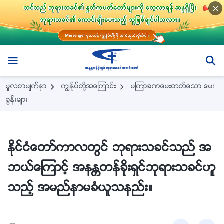
မူလစာမ်က္ႏွာ
ကြၽန္ုပ္တို႔အေၾကာင္း
မၾကာခဏေမးတတ္ေသာ ေမး
ခြန္းမ်ား
ႏိုင္ငံေတာ္ကာလတြင္ ဘုရားသခင္သည္ အ
ဘယ္ေၾကာင့္ အနႏၲတန္ခိုးရွင္ဘုရားသခင္ဟူ
သည့္ အမည္နာမခံယူသနည္း။