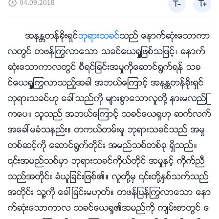
04.09.2018
အနႏၲတန္ခိုးရွင္
ဘုရားသခင္
သည္ ေနာက္ဆုံးေသာကာ
လတြင္ တဖန္ႂကြလာေသာ သခင္ေယရႈျဖစ္သျဖင့္၊ ေနာက္
ဆုံးေသာကာလတြင္ စီရင္ျခင္းအမႈကိုေဆာင္႐ြက္ရန္ သခ
င္ေယရႈႂကြလာသည့္အခါ အဘယ္ေၾကာင့္ အနႏၲတန္ခိုးရွင္
ဘုရားသခင္ဟု ေခၚသည္ကို မ်ားစြာေသာလူတို႔ နားမလည္ၾ
ကေပ။ သူသည္ အဘယ္ေၾကာင့္ သခင္ေယရႈဟု ဆက္လက္
အေခၚမခံသနည္း။ တကယ္တမ္းမူ ဘုရားသခင္သည္ အမႈ
တစ္ဆင့္ကို ေဆာင္႐ြက္တိုင္း အမည္သစ္တစ္ခု ရွိသည္။
၎အမည္သစ္မွာ ဘုရားသခင္ကိုယ္တိုင္ အမႈႏွင့္ ကိုက္ညီ
သည္အတိုင္း ခံယူျခင္းျဖစ္၏။ လူတို႔မွ ၎တို႔ႏွစ္သက္သည္
အတိုင္း သူ႔ကို ေခၚျခင္းမဟုတ္။ တဖန္ျပန္ႂကြလာေသာ ေနာ
က္ဆုံးေသာကာလ သခင္ေယရႈ၏အမည္ကို က်မ္းစာတြင္ ေ