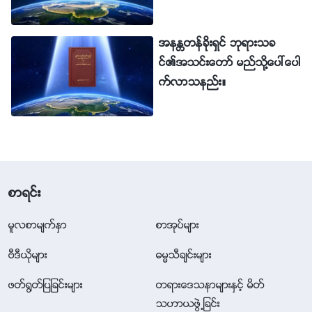
တ္ေတာ္ေခတ္ကို ကိုယ္စားျပဳၿပီး ဣသေရလလူမ်ိဳးမ်ားက
၎တို႔ ကိုးကြယ္ေသာ ဘုရားသခင္ကို ေခၚသည့္ ခ်ီးေျမႇာ
က္ေသာ အမည္နာမ ျဖစ္သည္။ ‘ေယရႈ’ သည္ ေက်းဇူးေ
အနႏၲတန္ခိုးရွင္ ဘုရားသခ
င္၏အသင္းေတာ္ မည္သို႔ေပၚေပါ
တာ္ေခတ္ကို ကိုယ္စားျပဳၿပီး ေက်းဇူးေတာ္ေခတ္ အတြင္း
က္လာသနည္း။
ေ႐ြးႏုတ္ခံခဲ့ရသူ အားလုံး၏ ဘုရားသခင္၏နာမ ျဖစ္သည္။
ေနာက္ဆုံးေသာ ကာလအတြင္းတြင္ ကယ္တင္ရွင္ေယရႈ၏
ႂကြေရာက္ျခင္းကို လူသားက ေတာင့္တဆဲ ျဖစ္ၿပီး ယုဒျပ
ည္တြင္ ခံယူခဲ့ေသာ ႐ုပ္သြင္ျဖင့္ ႂကြလာရန္ သူ႔ကို ေမွ်ာ္လင့္
ဆဲ ျဖစ္ပါက အႏွစ္ေျခာက္ေထာင္ စီမံခန္႔ခြဲမႈ အစီအစဥ္တစ္
စာရင္း
ခုလုံးသည္ ေ႐ြးႏုတ္ျခင္းေခတ္၌ ရပ္တန္႔သြားၿပီးျဖစ္မည္ ျဖစ္
ကာ ေနာက္ထပ္ မည္သို႔မွ် တိုးတက္ႏိုင္မည္ မဟုတ္ေပ။
မူလစာမ်က္ႏွာ
စာအုပ္မ်ား
ထို႔အျပင္ ေနာက္ဆုံးေသာ ကာလသည္ မည္သည့္အခါမွ် ေ
ဗီဒီယိုမ်ား
ဓမၼသီခ်င္းမ်ား
ရာက္ရွိမည္ မဟုတ္သကဲ့သို႔ ေခတ္သည္ မည္သည့္အခါမွ်
ဖတ္႐ြတ္ျပျခင္းမ်ား
တရားေဒသနာမ်ားႏွင့္ မိတ္
အဆုံးသတ္သို႔ ေရာက္မည္ မဟုတ္ေပ။ ဤသည္မွာ အဘ
သဟာယဖြဲ႕ျခင္း