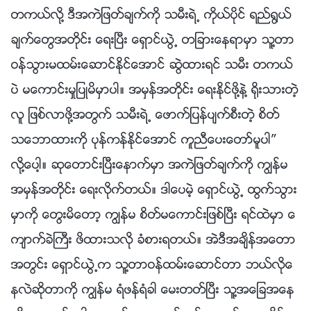
တကယ္လို႔ ဒီအကဲျဖတ္ခ်က္ကို သမီးရဲ႕ ကိုယ္ပိုင္ ရည္႐ြယ္
ခ်က္ေတြအတိုင္း ေရးၿပီး ေရွာင္ယြဲ႕ တျခားေနရာမွာ သူ႔တာ
ဝန္သြားမထမ္းေဆာင္ႏိုင္ေအာင္ ဆြဲထားရင္ သမီး တကယ္
ပဲ မေကာင္းမႈျပဳမိမွာပါ။ အမွန္အတိုင္း ေရးႏိုင္ဖို႔နဲ႔ ႐ိုးသားတဲ့
လူ ျဖစ္လာဖို႔အတြက္ သမီးရဲ႕ ေဖာက္ျပန္ပ်က္စီးတဲ့ စိတ္
သေဘာထားကို ပုန္ကန္ႏိုင္ေအာင္ ကူညီေပးေတာ္မူပါ”
လို႔ေပါ့။ ဆုေတာင္းၿပီးေနာက္မွာ အကဲျဖတ္ခ်က္ကို ကြၽန္မ
အမွန္အတိုင္း ေရးလိုက္တယ္။ ဒါေပမဲ့ ေရွာင္ယြဲ႕ ထြက္သြား
မွာကို ေတြးမိေတာ့ ကြၽန္မ စိတ္မေကာင္းျဖစ္ၿပီး ရင္ထဲမွာ ေ
က်ာက္ခဲႀကီး ဖိထားသလို ခံစားရတယ္။ အဲဒီအခ်ိန္အေတာ
အတြင္း ေရွာင္ယြဲ႕က သူ႔တာဝန္ထမ္းေဆာင္တာ ဘယ္လိုေ
နလဲဆိုတာကို ကြၽန္မ ရံဖန္ရံခါ ေမးတတ္ၿပီး သူ႔အေျခအေန