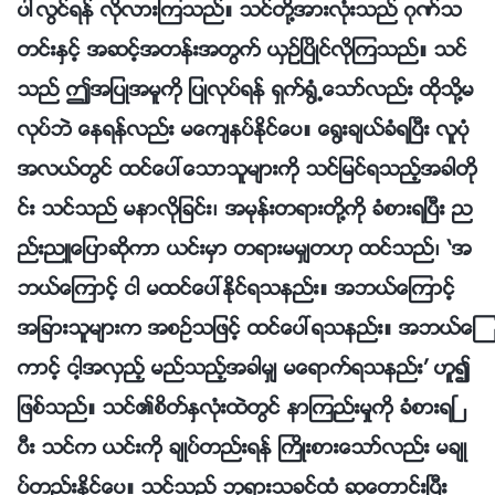
ပၚလြင္ရန္ လိုလားၾကသည္။ သင္တို႔အားလုံးသည္ ဂုဏ္သ
တင္းႏွင့္ အဆင့္အတန္းအတြက္ ယွဥ္ၿပိဳင္လိုၾကသည္။ သင္
သည္ ဤအျပဳအမူကို ျပဳလုပ္ရန္ ရွက္႐ြံ႕ေသာ္လည္း ထိုသို႔မ
လုပ္ဘဲ ေနရန္လည္း မေက်နပ္ႏိုင္ေပ။ ေ႐ြးခ်ယ္ခံရၿပီး လူပုံ
အလယ္တြင္ ထင္ေပၚေသာသူမ်ားကို သင္ျမင္ရသည့္အခါတို
င္း သင္သည္ မနာလိုျခင္း၊ အမုန္းတရားတို႔ကို ခံစားရၿပီး ည
ည္းညဴေျပာဆိုကာ ယင္းမွာ တရားမမွ်တဟု ထင္သည္၊ ‘အ
ဘယ္ေၾကာင့္ ငါ မထင္ေပၚႏိုင္ရသနည္း။ အဘယ္ေၾကာင့္
အျခားသူမ်ားက အစဥ္သျဖင့္ ထင္ေပၚရသနည္း။ အဘယ္ေၾ
ကာင့္ ငါ့အလွည့္ မည္သည့္အခါမွ် မေရာက္ရသနည္း’ ဟူ၍
ျဖစ္သည္။ သင္၏စိတ္ႏွလုံးထဲတြင္ နာၾကည္းမႈကို ခံစားရၿ
ပီး သင္က ယင္းကို ခ်ဳပ္တည္းရန္ ႀကိဳးစားေသာ္လည္း မခ်ဳ
ပ္တည္းႏိုင္ေပ။ သင္သည္ ဘုရားသခင္ထံ ဆုေတာင္းၿပီး