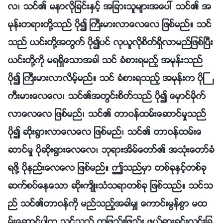
လ၊ သင္၏ မနာလိုျခင္းႏွင့္ အျခားသူမ်ားအေပၚ သင္၏ အ
မုန္းတရားတို႔သည္ ပို၍ ႀကီးမားလာေလေလ ျဖစ္မည္။ သင္
သည္ ယင္းတို႔အတြက္ ပို၍ပင္ လုယူလိုစိတ္ရွိလာမည္ျဖစ္ၿပီး
ယင္းတို႔ကို မရရွိေသာအခါ သင္ ခံစားရမည့္ အမုန္းသည္
ပို၍ ႀကီးမားလာလိမ့္မည္။ သင္ ခံစားရသည့္ အမုန္းက ပိုႀ
ကီးမားေလေလ၊ သင္၏အတြင္းစိတ္သည္ ပို၍ ေမွာင္မိုက္
လာေလေလ ျဖစ္မည္၊ သင္၏ တာဝန္ထမ္းေဆာင္မႈသည္
ပို၍ ဆိုး႐ြားလာေလေလ ျဖစ္မည္၊ သင္၏ တာဝန္ထမ္းေ
ဆာင္မႈ ပိုဆိုး႐ြားေလေလ၊ ဘုရားအိမ္ေတာ္၏ အသုံးေတာ္ခံ
ရဖို႔ ပိုနည္းေလေလ ျဖစ္မည္။ ဤသည္မွာ တစ္ခုႏွင့္တစ္ခု
ဆက္စပ္ေနေသာ ဆိုးက်ိဳးသံသရာတစ္ခု ျဖစ္သည္။ သင္သ
ည္ သင္၏တာဝန္ကို မည္သည့္အခါမွ် ေကာင္းမြန္စြာ မထ
မ္းေဆာင္ပါက သင္သည္ တျဖည္းျဖည္း ဖယ္ရွားရွင္းလင္းျခ