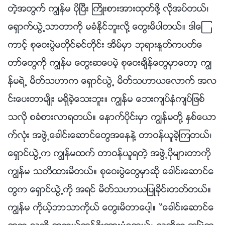
တဲ့အတြက္ ကြၽန္မ ပိုၿပီး ႀကိဳးစားအားထုတ္ဖို႔ လိုအပ္တယ္၊
ေရွာက္ယြဲ႕သာတာကို မခံႏိုင္ဘူးလို႔ ေတြးမိပါတယ္။ ဒါေၾ
ကာင့္ စုေဝးပြဲမတိုင္ခင္တိုင္း အိမ္မွာ ဘုရားႏႈတ္ကပတ္ေ
တာ္ေတြကို ကြၽန္မ ေတြးဆေပမဲ့ စုေဝးခ်ိန္ေတြမွာေတာ့ ကြၽ
န္မရဲ႕ မိတ္သဟာက ေရွာင္ယြဲ႕ မိတ္သဟာယေလာက္ အလ
င္းေပးတာမ်ိဳး မရွိခဲ့ေသးဘူး။ ကြၽန္မ ေဘးက်ပ္နံက်ပ္ျဖစ္
သလို စခံစားလာရတယ္။ ေနာက္ပိုင္းမွာ ကြၽန္မတို႔ ႏွစ္ေယာ
က္လုံး အဖြဲ႕ေခါင္းေဆာင္ေတြအေနနဲ႔ တာဝန္ယူခဲ့ၾကတယ္၊
ေရွာင္ယြဲ႕က ကြၽန္မထက္ တာဝန္ယူရတဲ့ အဖြဲ႕ပိုမ်ားတာကို
ကြၽန္မ သတိထားမိတယ္။ စုေဝးပြဲေတြမွာဆို ေခါင္းေဆာင္ေ
တြက ေရွာင္ယြဲ႕ကို အရင္ မိတ္သဟာယျပဳခိုင္းတတ္တယ္။
ကြၽန္မ ကိုယ့္ဘာသာကိုယ္ ေတြးမိတာေပါ့။ “ေခါင္းေဆာင္ေ