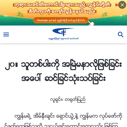
၂၀။ သူတစ္ပါးကို အၿမဲမနာလိုျဖစ္ျခင္းအေပၚ ဆင္ျခင္သုံးသပ္ျခင္း
၂၀။ သူတစ္ပါးကို အၿမဲမနာလိုျဖစ္ျခင္း
အေပၚ ဆင္ျခင္သုံးသပ္ျခင္း
လူရွင္း၊ တ႐ုတ္ျပည္
ကြၽန္မရဲ႕ အိမ္နီးခ်င္း ေရွာင္ယြဲ႕နဲ႔ ကြၽန္မက လုပ္ေဖာ္ကို
င္ဖက္ေတြျဖစ္သလို သူငယ္ခ်င္းေကာင္းေတြလည္း ျဖစ္ၾက