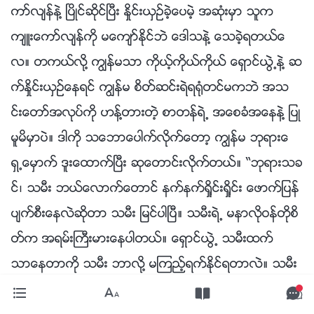
ကာ္လ်န္နဲ႔ ၿပိဳင္ဆိုင္ၿပီး ႏႈိင္းယွဥ္ခဲ့ေပမဲ့ အဆုံးမွာ သူက
က်ဴးေကာ္လ်န္ကို မေက်ာ္ႏိုင္ဘဲ ေဒါသနဲ႔ ေသခဲ့ရတယ္ေ
လ။ တကယ္လို႔ ကြၽန္မသာ ကိုယ့္ကိုယ္ကိုယ္ ေရွာင္ယြဲ႕နဲ႔ ဆ
က္ႏႈိင္းယွဥ္ေနရင္ ကြၽန္မ စိတ္ဆင္းရဲရ႐ုံတင္မကဘဲ အသ
င္းေတာ္အလုပ္ကို ဟန႔္တားတဲ့ စာတန္ရဲ႕ အေစခံအေနနဲ႔ ျပဳ
မူမိမွာပဲ။ ဒါကို သေဘာေပါက္လိုက္ေတာ့ ကြၽန္မ ဘုရားေ
ရွ႕ေမွာက္ ဒူးေထာက္ၿပီး ဆုေတာင္းလိုက္တယ္။ “ဘုရားသခ
င္၊ သမီး ဘယ္ေလာက္ေတာင္ နက္နက္ရႈိင္းရႈိင္း ေဖာက္ျပန္
ပ်က္စီးေနလဲဆိုတာ သမီး ျမင္ပါၿပီ။ သမီးရဲ႕ မနာလိုဝန္တိုစိ
တ္က အရမ္းႀကီးမားေနပါတယ္။ ေရွာင္ယြဲ႕ သမီးထက္
သာေနတာကို သမီး ဘာလို႔ မၾကည့္ရက္ႏိုင္ရတာလဲ။ သမီး
ကိုယ့္ကိုယ္ကိုယ္ တကယ္ မုန္းပါတယ္။ သမီးရဲ႕ ေဖာက္ျပန္