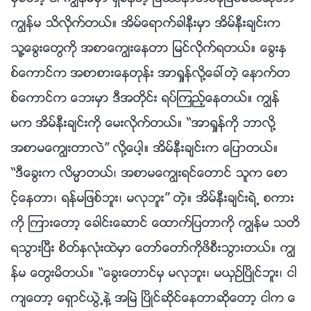
ကြၽန္မ သိလိုက္တယ္။ အိမ္ေရာက္ခါနီးမွာ အိမ္နီးခ်င္းက
သူ႔ေခြးေတြကို အစာေကြၽးေနတာ ျမင္လိုက္ရတယ္။ ေခြးႏွ
စ္ေကာင္က အစာစားေနတုန္း အာရႈန္လို႔ေခၚတဲ့ ေနာက္တ
စ္ေကာင္က ေဘးမွာ ဒီအတိုင္း ရပ္ၾကည့္ေနတယ္။ ကြၽန္
မက အိမ္နီးခ်င္းကို ေမးလိုက္တယ္။ “အာရႈန္ကို ဘာလို႔
အစာမေကြၽးတာလဲ” လို႔ေပါ့။ အိမ္နီးခ်င္းက ေျပာတယ္။
“ဒီေခြးက လိမၼာတယ္၊ အစာမေကြၽးရင္ေတာင္ သူက ေစာ
င့္ေနတာ၊ ရန္မျဖစ္ဘူး၊ မလုဘူး” တဲ့။ အိမ္နီးခ်င္းရဲ႕ စကား
ကို ၾကားေတာ့ ေခါင္းေဆာင္ ေထာက္ျပတာကို ကြၽန္မ သတိ
ရသြားၿပီး စိတ္ႏွလုံးထဲမွာ ေတာ္ေတာ္ကိုဖိစီးသြားတယ္။ ကြၽ
န္မ ေတြးမိတယ္။ “ေခြးေတာင္မွ မလုဘူး၊ မယွဥ္ၿပိဳင္ဘူး၊ ငါ
က်ေတာ့ ေရွာင္ယြဲ႕နဲ႔ အၿမဲ ၿပိဳင္ဆိုင္ေနတာဆိုေတာ့ ငါက ေ