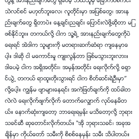
တြနဲ႔ အားနည္းခ်က္ေတြ ရွိေပမဲ့ ဘယ္သူမွ ေျခာက္ပစ္ကင္း
သဲလင္စင္ မဟုတ္ဘူးေလ၊ လူတိုင္းမွာ အျပစ္ေတြ၊ အားန
ည္းခ်က္ေတြ ရွိတာပဲ။ ေန႔ခ်င္းညခ်င္း ေျပာင္းလဲဖို႔ဆိုတာ မျ
ဖစ္ႏိုင္ဘူး။ တကယ္လို႔ ငါက သူ႔ရဲ႕ အားနည္းခ်က္ေတြကိုပဲ
ေရးရင္ အဲဒါက သူမ်ားကို မတရားဆက္ဆံရာ က်ေနမွာေ
ပါ့။ ဒါဆို ငါ မေကာင္းမႈ က်ဳးလြန္တာ ျဖစ္မသြားဘူးလား။
ဒါေပမဲ့ ငါက အရွိအတိုင္း၊ အမွန္အတိုင္း ေရးလိုက္လို႔ ေရွာ
င္ယြဲ႕ တကယ္ ရာထူးတိုးသြားရင္ ငါက စိတ္ဆင္းရဲဦးမွာ”
လို႔ေပါ့။ ကြၽန္မ ဗ်ာမ်ားေနရင္း အကဲျဖတ္ခ်က္ကို ထပ္ခါတ
လဲလဲ ေရးလိုက္ဖ်က္လိုက္ ေတာက္ေလွ်ာက္ လုပ္ေနမိတ
ယ္။ ေနာက္ဆုံးက်ေတာ့ ဘာေရးရမွန္း မသိေတာ့လို႔ ဘုရား
သခင္ဆီ ဆုေတာင္းလိုက္တယ္။ “အို ဘုရားသခင္၊ အခုအ
ခ်ိန္မွာ ကိုယ္ေတာ္ သမီးကို စိစစ္ေနမွန္း သမီး သိပါတယ္။