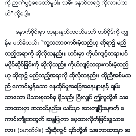
ကို ဉာဏ္ပြင့္ေစေတာ္မူပါ။ သမီး ေနာင္တရဖို႔ လိုလားပါတ
ယ္” လို႔ေပါ့။
ေနာက္ပိုင္းမွာ ဘုရားႏႈတ္ကပတ္ေတာ္ တစ္ပိုဒ္ကို ကြၽ
န္မ ဖတ္မိတယ္။ “
လူ႔သဘာဝကင္းမဲ့သည္ဟု ဆိုရာ၌ မည္
သည့္အရာကို ဆိုလိုသနည္း။ ယင္းမွာ ကိုယ္က်င့္တရားပင္
မပိုင္ဆိုင္ျခင္းကို ဆိုလိုသည္။ ကိုယ္က်င့္တရားကင္းမဲ့သည္
ဟု ဆိုရာ၌ မည္သည့္အရာကို ဆိုလိုသနည္း။ ထိုညီအစ္မသ
ည္ ေကာင္းမြန္ေသာ ေနထိုင္မႈအေျခအေနမ်ားႏွင့္ ခ်မ္း
သာေသာ မိသားစုတစ္ခု ရွိသည္၊ ၿပီးလွ်င္ ဤလူတို႔၏ သေ
ဘာထားမွာ အဘယ္နည္း။ ယင္းမွာ အားက်ၿပီးေနာက္ ေ
ကာင္းက်ိဳးအတြက္ ဆႏၵျပဳကာ ေမ့ထားလိုက္ျခင္းမွ်သာေ
လာ။
(မဟုတ္ပါ။)
သို႔ဆိုလွ်င္ ၎တို႔၏ သေဘာထားမွာ အ