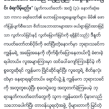
င္း ခံရလိမ့္မည္။
”
(ႏႈတ္ကပတ္ေတာ္၊ အတြဲ (၃)၊ ေနာက္ဆုံးေ
သာ ကာလ ခရစ္ေတာ္၏ ေဟာေျပာေဆြးေႏြးခ်က္မ်ား၊ မိမိ၏ ေဖာ
က္ျပန္ပ်က္စီးေသာ စိတ္သေဘာထားမ်ားအား ဖယ္ရွားျခင္းအားျဖင့္
ဒီႏႈတ္
သာ လြတ္လပ္ျခင္းႏွင့္ လြတ္ေျမာက္ျခင္းကို ရရွိႏိုင္သည္)
ကပတ္ေတာ္တစ္ပိုဒ္ကို ဖတ္ၿပီးတဲ့ေနာက္မွာ ဘုရားသခင္က
ကြၽန္မရဲ႕ အေျခအေနကို တိုက္႐ိုက္ေျပာေနတယ္လို႔ ခံစားခဲ့
ရပါတယ္။ လူအမ်ားၾကားမွာ ထင္ေပၚေက်ာ္ၾကားႏိုင္မဲ့ ကိ
စၥေတြဆိုရင္ ကြၽန္မက ၿပိဳင္ဆိုင္ခ်င္ၿပီး လူေတြရဲ႕ စိတ္ႏွလုံး
ထဲမွာ ေနရာရခ်င္တယ္။ ေရွာင္ယြဲ႕နဲ႔ ကြၽန္မက ဘုရားသခင္
ကို အတူတူစယုံၿပီး စုေဝးပြဲေတြ အတူတက္ခဲ့ၾကေပမဲ့ ဘု
ရားႏႈတ္ကပတ္ေတာ္ေတြကို သူက ကြၽန္မထက္ ပိုနားလည္
သေဘာေပါက္ၿပီး တာဝန္ယူရတဲ့အဖြဲ႕ ပိုမ်ားတာကို ျမင္တဲ့