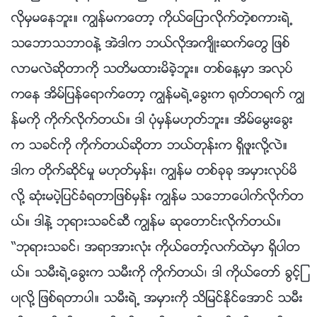
လိုမွမေနဘူး။ ကြၽန္မကေတာ့ ကိုယ္ေျပာလိုက္တဲ့စကားရဲ႕
သေဘာသဘာဝနဲ႔ အဲဒါက ဘယ္လိုအက်ိဳးဆက္ေတြ ျဖစ္
လာမလဲဆိုတာကို သတိမထားမိခဲ့ဘူး။ တစ္ေန႔မွာ အလုပ္
ကေန အိမ္ျပန္ေရာက္ေတာ့ ကြၽန္မရဲ႕ေခြးက ႐ုတ္တရက္ ကြၽ
န္မကို ကိုက္လိုက္တယ္။ ဒါ ပုံမွန္မဟုတ္ဘူး။ အိမ္ေမြးေခြး
က သခင္ကို ကိုက္တယ္ဆိုတာ ဘယ္တုန္းက ရွိဖူးလို႔လဲ။
ဒါက တိုက္ဆိုင္မႈ မဟုတ္မွန္း၊ ကြၽန္မ တစ္ခုခု အမွားလုပ္မိ
လို႔ ဆုံးမပဲ့ျပင္ခံရတာျဖစ္မွန္း ကြၽန္မ သေဘာေပါက္လိုက္တ
ယ္။ ဒါနဲ႔ ဘုရားသခင္ဆီ ကြၽန္မ ဆုေတာင္းလိုက္တယ္။
“ဘုရားသခင္၊ အရာအားလုံး ကိုယ္ေတာ့္လက္ထဲမွာ ရွိပါတ
ယ္။ သမီးရဲ႕ေခြးက သမီးကို ကိုက္တယ္၊ ဒါ ကိုယ္ေတာ္ ခြင့္ျ
ပဳလို႔ ျဖစ္ရတာပါ။ သမီးရဲ႕ အမွားကို သိျမင္ႏိုင္ေအာင္ သမီး