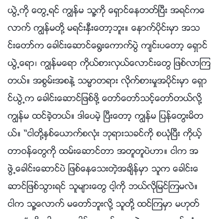
ယြဲ႕ကို ေတြ႕ရင္ ကြၽန္မ သူ႔ကို ေရွာင္ေနတတ္ၿပီး အရင္ကေ
လာက္ ကြၽန္မတို႔ မရင္းႏွီးေတာ့ဘူး။ ေနာက္ပိုင္းမွာ အသ
င္းေတာ္က ေခါင္းေဆာင္ေ႐ြးေကာက္ပြဲ က်င္းပေတာ့ ေရွာင္
ယြဲ႕ေရာ၊ ကြၽန္မေရာ ကိုယ္စားလွယ္ေလာင္းေတြ ျဖစ္လာၾက
တယ္။ အစြမ္းအစနဲ႔ သမၼာတရား လိုက္စားမႈအပိုင္းမွာ ေရွာ
င္ယြဲ႕က ေခါင္းေဆာင္ျဖစ္ဖို႔ ေတာ္ေတာ္သင့္ေတာ္တယ္လို႔
ကြၽန္မ ထင္ခဲ့တယ္။ ဒါေပမဲ့ ၿပီးေတာ့ ကြၽန္မ ျပန္ေတြးမိတ
ယ္။ “ငါတို႔ႏွစ္ေယာက္စလုံး ဘုရားသခင္ကို စယုံၿပီး ကိုယ့္
တာဝန္ေတြကို ထမ္းေဆာင္တာ အတူတူပဲဟာ။ ငါက အ
ဖြဲ႕ေခါင္းေဆာင္ပဲ ျဖစ္ေနေသးတဲ့အခ်ိန္မွာ သူက ေခါင္းေ
ဆာင္ျဖစ္သြားရင္ သူမ်ားေတြ ငါ့ကို ဘယ္လိုျမင္ၾကမလဲ။
ငါက သူ႔ေလာက္ မေတာ္ဘူးလို႔ သူတို႔ ထင္ၾကမွာ မဟုတ္