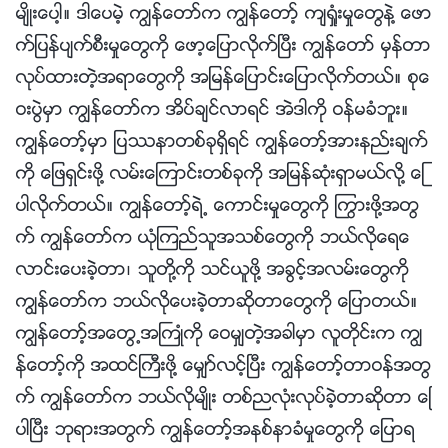
မ်ိဳးေပါ့။ ဒါေပမဲ့ ကြၽန္ေတာ္က ကြၽန္ေတာ့္ က်ရႈံးမႈေတြနဲ႔ ေဖာ
က္ျပန္ပ်က္စီးမႈေတြကို ေဖာ့ေျပာလိုက္ၿပီး ကြၽန္ေတာ္ မွန္တာ
လုပ္ထားတဲ့အရာေတြကို အျမန္ေျပာင္းေျပာလိုက္တယ္။ စုေ
ဝးပြဲမွာ ကြၽန္ေတာ္က အိပ္ခ်င္လာရင္ အဲဒါကို ဝန္မခံဘူး။
ကြၽန္ေတာ့္မွာ ျပႆနာတစ္ခုရွိရင္ ကြၽန္ေတာ့္အားနည္းခ်က္
ကို ေျဖရွင္းဖို႔ လမ္းေၾကာင္းတစ္ခုကို အျမန္ဆုံးရွာမယ္လို႔ ေျ
ပာလိုက္တယ္။ ကြၽန္ေတာ့္ရဲ႕ ေကာင္းမႈေတြကို ႂကြားဖို႔အတြ
က္ ကြၽန္ေတာ္က ယုံၾကည္သူအသစ္ေတြကို ဘယ္လိုေရေ
လာင္းေပးခဲ့တာ၊ သူတို႔ကို သင္ယူဖို႔ အခြင့္အလမ္းေတြကို
ကြၽန္ေတာ္က ဘယ္လိုေပးခဲ့တာဆိုတာေတြကို ေျပာတယ္။
ကြၽန္ေတာ့္အေတြ႕အႀကဳံကို ေဝမွ်တဲ့အခါမွာ လူတိုင္းက ကြၽ
န္ေတာ့္ကို အထင္ႀကီးဖို႔ ေမွ်ာ္လင့္ၿပီး ကြၽန္ေတာ့္တာဝန္အတြ
က္ ကြၽန္ေတာ္က ဘယ္လိုမ်ိဳး တစ္ညလုံးလုပ္ခဲ့တာဆိုတာ ေျ
ပာၿပီး ဘုရားအတြက္ ကြၽန္ေတာ့္အနစ္နာခံမႈေတြကို ေျပာရ