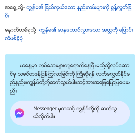
ဘုန္းအသေရအားလုံးကို ဘုရားရသင့္တယ္ဆိုၿပီး ကြၽန္ေတာ္
အေရွ႕သို႔-
ကြၽန္မ၏ ျခယ္လွယ္ေသာ နည္းလမ္းမ်ားကို စြန္႔လႊတ္ျခ
သူ႔ကို တစ္ခါမွ မေျပာခဲ့ဘူး။ တခ်ိဳ႕ညီအစ္ကိုေမာင္ႏွမေတြ
င္း
က ကြၽန္ေတာ့္မိတ္သဟာယၿပီးတဲ့ေနာက္မွာ “အာမင္” လို႔ေျ
ေနာက္တစ္ခုသို႔-
ကြၽန္မ၏ မာနေထာင္လႊားေသာ အတၱကို ေျပာင္း
ပာၾကတယ္။ “မက္သယူးက ေတာ္ေတာ္ မွန္တယ္”၊ “မက္
လဲပစ္ခဲ့ပုံ
သယူးရဲ႕ မိတ္သဟာယအတြက္ အရမ္းေက်းဇူးတင္တယ္”
လို႔ ေျပာၾကတယ္။ တစ္ခါတေလမွာ သူတို႔က ကြၽန္ေတာ့္ကို
ေလးစားတဲ့ေလသံနဲ႔ ေျပာၾကတယ္။ “မက္သယူး၊ ဒါိ အဆ
ယေန႔မွာ ကပ္ေဘးမ်ားက်ေရာက္ေနၿပီ။မည္သို႔လုပ္ေဆာ
င္ေျပလား” လို႔ ကြၽန္ေတာ့္ကို ေမးၾကၿပီး သူတို႔တာဝန္ေတြမွာ
င္မွ သခင္တဖန္ျပန္ႂကြလာျခင္းကို ႀကိဳဆိုရန္ လက္မလႊတ္ႏိုင္မ
ည္နည္း။ကြၽန္ုပ္တို႔ကိုဆက္သြယ္ပါ။သင့္အားအေျဖေျပာျပေပးမ
ဆုံးျဖတ္ခ်က္ေတြနဲ႔ပတ္သက္လို႔ ကြၽန္ေတာ့္ထင္ျမင္ခ်က္ကို
ည္။
အၿမဲတမ္းေမးၾကတယ္။ သူတို႔စိတ္ႏွလုံးေတြထဲမွာ ကြၽန္ေ
တာ္က အေရးႀကီးတဲ့ေနရာမွာရွိတယ္ဆိုတာ ကြၽန္ေတာ္ေျ
Messenger မွတဆင့္ ကြၽန္ုပ္တို႔ကို ဆက္သြ
ပာႏိုင္တယ္။ သူတို႔ ကြၽန္ေတာ့္ကို ဘယ္ေလာက္ေလးစားတ
ယ္လိုက္ပါ။
ယ္ဆိုတာ ျမင္ရေတာ့ နည္းနည္းေတာ့ စိတ္မသက္မသာျဖစ္
တယ္။ ဒါေပမဲ့ အထင္ႀကီးခံရတဲ့ ခံစားခ်က္ကို ကြၽန္ေတာ္ ႀ