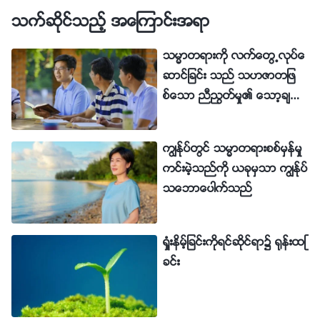
ကိဳက္တယ္။ ကြၽန္ေတာ့္ကို ေပ်ာ္ေစတယ္ေလ။ အဲဒါနဲ႔ တ
သက္ဆိုင္သည့္ အေၾကာင္းအရာ
စ္ေန႔မွာ “ႂကြားဝါျခင္းမွ ျဖစ္ေပၚလာသည့္ ထိခိုက္နစ္နာမႈ”
လို႔ ေခၚတဲ့ သက္ေသခံခ်က္ ဗီဒီယိုတစ္ခုကို ၾကည့္ရတယ္။
သမၼာတရားကို လက္ေတြ႕လုပ္ေ
ဆာင္ျခင္း သည္ သဟဇာတျဖ
ေတာ္ေတာ္ကို တို႔ထိစရာျဖစ္ပါတယ္။ ေခါင္းေဆာင္တစ္ေ
စ္ေသာ ညီၫြတ္မႈ၏ ေသာ့ခ်က္ျ
ယာက္လည္းျဖစ္တဲ့ အစ္မတစ္ေယာက္က သူ႔တာဝန္မွာ
ဖစ္သည္
သူ႔ကိုယ္သူ အၿမဲတမ္း ခ်ီးေျမႇာက္ေနတယ္။ ဘုရားရဲ႕ စိတ္
သေဘာထားကို သူ ပုန္ကန္ျပစ္မွားၿပီး ဖ်ားနာမႈနဲ႔ ပဲ့ျပင္ဆုံးမ
ကြၽန္ုပ္တြင္ သမၼာတရားစစ္မွန္မႈ
ခံရတယ္။ အဓိကအခ်က္ကေတာ့ သူ႔အျပဳအမူကို ဘုရားက
ကင္းမဲ့သည္ကို ယခုမွသာ ကြၽန္ုပ္
သေဘာေပါက္သည္
႐ြံရွာတယ္တဲ့။ အဲဒီဗီဒီယိုကို ၾကည့္ရတဲ့အခါမွာ ကြၽန္ေတာ့္မ်
က္ႏွာမွာ မ်က္ရည္ေတြ စစီးက်လာတယ္။ သူမ်ားေတြရဲ႕ ေ
လးစားမႈကိုရဖို႔ ႂကြားဝါတာဟာ ဘုရားကို ဆန္႔က်င္ေနတာပဲ
ရႈံးနိမ့္ျခင္းကိုရင္ဆိုင္ရာ၌ ႐ုန္းထျ
ဆိုတာ ကြၽန္ေတာ္ သေဘာေပါက္ခဲ့ပါတယ္။ ကြၽန္ေတာ္က
ခင္း
အႏၲိခရစ္တစ္ေယာက္ရဲ႕ လမ္းေၾကာင္းေပၚေရာက္ေနတာပါ။
ႂကြားဝါတာဟာ တကယ္ဆိုးတဲ့ျပႆနာဆိုတာ ကြၽန္ေတာ္