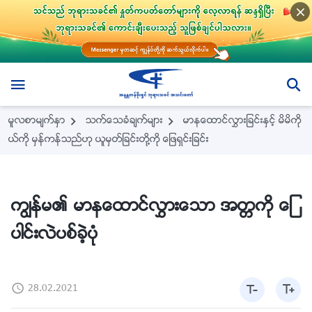
မူလစာမ်က္ႏွာ
သက္ေသခံခ်က္မ်ား
မာနေထာင္လႊားျခင္းႏွင့္ မိမိကို
ယ္ကို မွန္ကန္သည္ဟု ယူမွတ္ျခင္းတို႔ကို ေျဖရွင္းျခင္း
ကြၽန္မ၏ မာနေထာင္လႊားေသာ အတၱကို ေျ
ပာင္းလဲပစ္ခဲ့ပုံ
28.02.2021