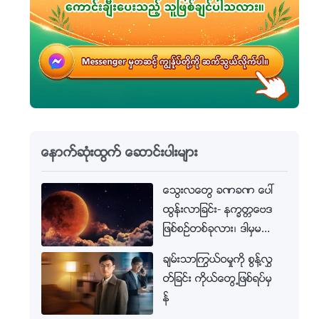
ေနာက္ဆုံးထြက္ ေဆာင္းပါးမ်ား
ေသြးလေတြ ခဏခဏ ေပၚ
ထြန္းလာျခင္း- နကၡတၱေဗဒ
ျဖစ္စဥ္တစ္ခုလား၊ ဒါမွမဟု
တ္ ေနာက္ဆုံးေသာ ကာလ
ခ်မ္းသာႂကြယ္ဝမႈကို စြန႔္လႊ
ရဲ႕ သတိေပးခ်က္တစ္ခု
တ္ျခင္း ကိုယ္ေတြ႕ျဖစ္ရပ္မွ
လား။
န္