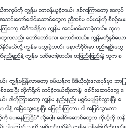
ိုအလုပ္ကို ကြၽန္မ တာဝန္ယူခဲ့တယ္။ ႏွစ္လၾကာေတာ့ အလုပ္
ို႔ အသင္းေတာ္ေခါင္းေဆာင္ေတြက ညီအစ္မ ဝမ္ယန္ကို စီစဥ္ေပး
ေတာ့ အဲဒီအခ်ိန္က ကြၽန္မ အရမ္းဝမ္းသာခဲ့တယ္။ သူက
းက်င္မႈေတြကလည္း ေတာ္ေတာ္ေလး ေကာင္းတယ္။ ကြၽန္မတို႔ႏွစ္ေယာ
ုင္မယ္လို႔ ကြၽန္မ ေတြးခဲ့တယ္။ ေနာက္ပိုင္းမွာ စည္းမ်ဥ္းေတြ
္ရွည္ရွည္နဲ႔ ကြၽန္မ သင္ေပးခဲ့တယ္။ တျဖည္းျဖည္းနဲ႔ သူက စ
္။ ကြၽန္မျပန္လာေတာ့ ဝမ္ယန္က ဗီဒီယိုသုံးေလးပုဒ္မွာ ဘာျ
္ေဆးၿပီး တိုက္႐ိုက္ တင္ခဲ့တယ္ဆိုတာနဲ႔၊ ေခါင္းေဆာင္ေတြ ေ
္။ ဒါကိုၾကားေတာ့ ကြၽန္မ နည္းနည္း မ႐ႊင္မပ်ျဖစ္သြားၿပီး ေ
နဲ႔ အၿမဲေဆြးေႏြးၿပီး ေျဖရွင္းၾကတာ။ ငါ အျပင္သြားတာ
ို ေပးေနၾကၿပီပဲ” လို႔ေပါ့။ ေခါင္းေဆာင္ေတြက ကိုယ့္ကို တန္
၊ ဒါေၾကာင့္ သူ႔ကို အင္တင္တင္နဲ႔ပဲ ကြၽန္မ ျပန္ေျဖလိုက္တယ္။