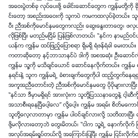
အေဝးပြဲတစ္ခု လုပ္ေပးဖို႔ ေခါင္းေဆာင္ေတြက ကြၽန္မတို႔ကို
င္းေတာ့ အစည္းအေဝးကို သူကပဲ ကမကထလုပ္ခဲ့တယ္။ သူက နည္း
ပီး ညီအစ္ကိုေမာင္ႏွမေတြကလည္း ေဆြးေႏြးတာေတြ၊ ဖလွ
လိုျဖစ္ၿပီး မတည္မၿငိမ္ ျပန္ျဖစ္လာတယ္၊ “နင္က နာမည္ဝင္
ယန္က ကြၽန္မ ထပ္ျဖည့္ေျပာစရာ ရွိမရွိ ရံဖန္ရံခါ ေမးတယ
ကတာဆိုေတာ့ နင့္ဘာသာနင္ပဲ ဒါကို အစအဆုံး ဦးေဆာင္လိုက္ေ
ကြၽန္မ သူ႔ကို မသိခ်င္ေယာင္ ေဆာင္ေနလိုက္တယ္။ ကြၽန
နရင္းနဲ႔ သူက ကြၽန္မရဲ႕ ခံစားခ်က္ေတြကိုပါ ထည့္တြက္ေနရရ
အကူအညီေတာင္းတဲ့ ညီအစ္ကိုေမာင္ႏွမေတြ ပိုပိုမ်ားလာၿပီး 
“နင္သာ ဒီမွာမရွိရင္ အားလုံးက သူတို႔ျပႆနာေတြနဲ႔ ငါ့ဆီ
အသာစီးရေနၿပီေပါ့ေလ” လို႔ေပါ့။ ကြၽန္မ အရမ္း စိတ္မေကာင္
သူတို႔ေလ့လာတာမွာ ကြၽန္မ ပါဝင္ခ်င္လားလို႔ သတိထားၿပီး 
ဖို႔မလိုလားေတာ့ဘဲ ေတြးမိတယ္၊ “ငါက သူ႔ရဲ႕ ေနာက္လိုက္ 
အလုပ္အရမ္းရႈပ္တယ္လို႔ အေၾကာင္းျပၿပီး ကြၽန္မ ျငင္းလိုက