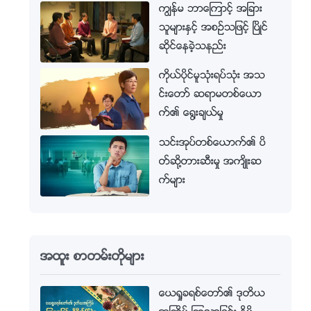
ကြၽန္မ ဘာေၾကာင့္ အျခား
သူမ်ားႏွင့္ အစဥ္သျဖင့္ ၿပိဳင္
ဆိုင္ေနခဲ့သနည္း
ကိုယ္ပိုင္မူသုံးရပ္သုံး အသ
င္းေတာ္ ဆရာမတစ္ေယာ
က္၏ ေ႐ြးခ်ယ္မႈ
သင္းအုပ္တစ္ေယာက္၏ ပိ
တ္ဆို႔တားဆီးမႈ အက်ိဳးဆ
က္မ်ား
အထူး စာတမ္းတိုမ်ား
ေယရႈခရစ္ေတာ္၏ ဒုတိယ