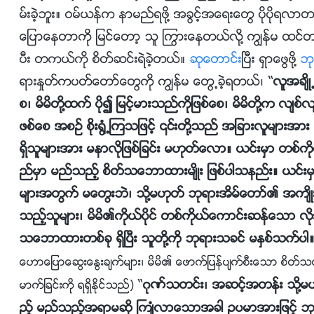
မ္းခဲ့ဘူး။ ဝမ္ယန္က နာမည္ရဖို႔ အခြင့္အေရးေတြ ပိုပိုရ
ေျပာေနတာကို ျမင္ေတာ့ သူ ႂကြားေနတယ္လို႔ ကြၽန္မ ထင္
ပီး တကယ္ကို စိတ္ဆင္းရဲခဲ့တယ္။
ဆုေတာင္း
ၿပီး ရွာေဖြဖို႔
ဘ
ရားႏႈတ္ကပတ္ေတာ္ေတြကို ကြၽန္မ ေတြ႕ခဲ့ရတယ္၊ “
လူအခ်ိဳ
စ၊ မိမိတို႔ထက္ ပို၍ ျမင့္မားသည္ကိုျဖစ္ေစ၊ မိမိတို႔က လ်စ
ဖစ္ေစ အစဥ္ စိုး႐ြံ႕ၾကသျဖင့္ ၎တို႔သည္ အျခားလူမ်ားအား
ရွိသူမ်ားအား မနာလိုျဖစ္ျခင္း မဟုတ္ေလာ။ ယင္းမွာ တစ
ည္မွာ မည္သည့္ စိတ္သေဘာထားမ်ိဳး ျဖစ္ပါသနည္း။ ယင္
မ်ားအတြက္ မေတြးဘဲ၊ သို႔မဟုတ္ ဘုရားအိမ္ေတာ္၏ အက်ိဳးစ
သည့္သူမ်ား၊ မိမိ၏ကိုယ္ပိုင္ တစ္ကိုယ္ေကာင္းဆန္ေသာ လိ
သေဘာထားတစ္ခု ရွိၿပီး သူတို႔ကို ဘုရားသခင္ မႏွစ္သက္ပါ
ေဟာေျပာေဆြးေႏြးခ်က္မ်ား၊ မိမိ၏ ေဖာက္ျပန္ပ်က္စီးေသာ စိတ္သေ
“
ဂုဏ္သတင္း၊ အဆင့္အတန္း သို႔မဟု
မာက္ျခင္းကို ရရွိႏိုင္သည္)
ည့္ မည္သည့္အရာမဆို ႀကဳံလာေသာအခါ ဥပမာအားျဖင့္ ဘုရားအိမ