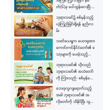
အႀကိမ္ ႂကြလာျခင္း နိမိ
တ္(၆)ခု ေပၚထြန္းေလၿပီ-
သူ႔ကို ကြၽန္ုပ္တို႔ မည္သို႔ ႀ
ဘုရားသခင္၌ စစ္မွန္သည့္
ကိဳဆိုသင့္သနည္း။
ယုံၾကည္ျခင္းရွိရန္ နည္းလ
မ္း
သခင္ေယရႈက ေပတ႐ုအား
ေကာင္းကင္ႏိုင္ငံေတာ္၏ ေ
သာ့မ်ားကို ေပးခဲ့သည့္အေၾ
ကာင္းအရင္း
ဘုရားသခင္၏ သိုးသည္
ဘုရားသခင္၏ အသံေတာ္
ကို ၾကားသည္- စစ္မွန္ေ
သာ လမ္းခရီးကို ေလ့လာစုံ
ေဘးဒုကၡက်ေရာက္သည့္
စမ္းသည့္အခါ ကြၽန္ုပ္
အခါ ဘုရားသခင္၏ အ
တို႔သည္ ဘုရားသခင္၏ အ
လိုေတာ္ကို သိႏိုင္ၿပီး သူ၏
သံေတာ္ကို ၾကားသင့္သည္
ကြယ္ကာမႈကို ရႏိုင္မည့္န