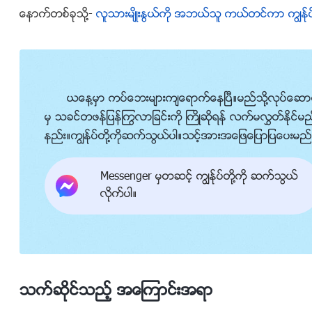
ဟာ အျပစ္ကေန မလြတ္ေျမာက္သလို၊ သန္႔ရွင္းျခင္းကို မရရွိ
ေနာက္တစ္ခုသို႔-
လူသားမ်ိဳးႏြယ္ကို အဘယ္သူ ကယ္တင္ကာ ကြၽန္ုပ္တ
စီရင္ျခင္းအမႈကတစ္ဆင့္ သူဟာ လူသားမ်ိဳးႏြယ္ကို လုံးလုံးလ
တန္ရဲ႕ လႊမ္းမိုးမႈကေန လုံးဝ ကယ္တင္လိမ့္မယ္။ ေခတ္ကို အဆု
ေခၚေဆာင္လိမ့္မယ္။ ဒါေၾကာင့္ လူ႔ဇာတိခံယူျခင္းႏွစ္ခုဟာ လူသာ
ယ္တင္ဖို႔အတြက္ ျဖစ္ပါတယ္။ ဘုရားသခင္ဟာ လူသားမ်ိဳးႏြယ္ကို 
ယေန႔မွာ ကပ္ေဘးမ်ားက်ေရာက္ေနၿပီ။မည္သို႔လုပ္ေဆာ
က္ေစဖို႔ ႏွစ္ႀကိမ္ လူ႔ဇာတိခံၿပီးႂကြလာတယ္။ အခုအခ်ိန္မ
မွ သခင္တဖန္ျပန္ႂကြလာျခင္းကို ႀကိဳဆိုရန္ လက္မလႊတ္ႏိုင္မ
င္ျခင္းအမႈက လူတစ္စုကို ေအာင္ျမင္သူေတြအျဖစ္ သိမ္းပိုက္ၿပ
နည္း။ကြၽန္ုပ္တို႔ကိုဆက္သြယ္ပါ။သင့္အားအေျဖေျပာျပေပးမည္
ဘုန္းအသေရ ို ရရွိၿပီးၿပီ။ ဘုရားသခင္ဟာ သူ႔ရဲ႕ ႀကီးျမတ္တဲ့အ
Messenger မွတဆင့္ ကြၽန္ုပ္တို႔ကို ဆက္သြယ္
လုပ္ေဆာင္ၿပီးျဖစ္တဲ့ အရာေတြပါ။ အခုအခ်ိန္မွာ ေနာက္ဆုံး
လိုက္ပါ။
လာက္တဲ့ အေရးပါမႈကို ကြၽန္ေတာ္တို႔ ျမင္ႏိုင္ပါတယ္။ တစ
အဆုံးသတ္ခဲ့ၿပီး ေခတ္သစ္ျဖစ္တဲ့ ႏိုင္ငံေတာ္ေခတ္ကို စတင
သန္႔စင္၊ ကယ္တင္ၿပီး လူသားမ်ိဳးႏြယ္ကို လွပတဲ့ ခရီးပန္း
ရင္ျခင္းအမႈႏွစ္ခုလုံးကို လူ႔ဇာတိခံဘုရားသခင္က ့္ ၿပီးေျမာ
သက္ဆိုင္သည့္ အေၾကာင္းအရာ
တကယ္ကို ေလးနက္တဲ့ အေရးပါမႈရွိပါတယ္။ အခုအခ်ိန္မွာ အ