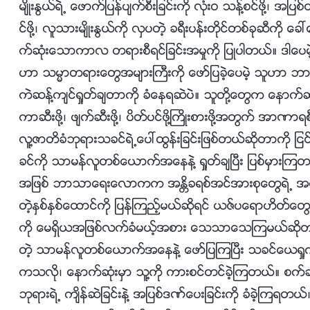
မ်ိဳးႏြယ္ရဲ႕ ေဖာက္ျပန္ပ်က္စီးျခင္းကို လုံးဝ သန္႔စင္ဖို႔၊
င္ဖို႔၊ လူသားမ်ိဳးႏြယ္ကို လွပတဲ့ ခရီးပန္းတိုင္တစ္ခုဆီကို
က္ဆုံးေသာကာလ တရားစီရင္ျခင္းအမႈကို ျပဳပါတယ္။ ဒါေပမဲ
ဟာ သမၼာတရားေတြအမ်ားႀကီးကို ေဖာ္ျပခဲ့ေပမဲ့ သူဟာ 
ကဲဆန္႔က်င္ရႈတ္ခ်တာကို ခံေနရဆဲပဲ။ သူတို႔ေတြက ေနာက္ဆ
ကာဆီးဖို႔၊ ဖ်က္ဆီးဖို႔၊ ပိတ္ပင္ဖို႔ႀကိဳးစားဖို႔အတြက္ အာဏာ
လူ႔ဇာတိခံဘုရားသခင္ရဲ႕ေပၚထြန္းျခင္းျဖစ္တယ္ဆိုတာကို ျငင္
ခင္ကို သာမန္လူတစ္ေယာက္အေနနဲ႔ ရႈတ္ခ်ၿပီး ျပစ္မွားၾကတ
အျဖစ္ ဘာသာေရးေလာကက အႏၲိခရစ္အင္အားစုေတြရဲ႕ အက်ည္း
တဲ့ႏွစ္ႏွစ္ေထာင္ကို ျပန္ၾကည့္မယ္ဆိုရင္ ယဇ္ပေရာဟိတ္
ကို ေမရွိယအျဖစ္လက္ခံမယ့္အစား ေသသာေသၾကမယ္ဆိုတာ က
တဲ့ သာမန္လူတစ္ေယာက္အေနနဲ႔ ေဖာ္ျပၾကၿပီး သခင္ေယရႈကို အာ
ကသလို၊ ေနာက္ဆုံးမွာ သူ႔ကို ကားစင္တင္ခဲ့ၾကတယ္။ စက္ဆုပ္
ဘုရားရဲ႕ က်ိန္ဆဲျခင္းနဲ႔ အျပစ္ဒဏ္ေပးျခင္းကို ခံခဲ့ၾကရတယ