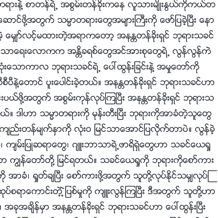
 အျပစ္တရားနဲ႔ စာတန္ရဲ႕ အစြမ္းတန္ခိုးကေန လူသားမ်ိဳးႏြယ္ကိုကယ္တ
 ေခၚေဆာင္ဖို႔အတြက္ သမၼာတရားေတြအမ်ားႀကီးကို ေဖာ္ျပခဲ့ၿပီး ေနာ
့ ေမွ်ာ္လင့္မထားတဲ့အရာကေတာ့ အနႏၲတန္ခိုးရွင္ ဘုရားသခင္
ဘာသာေရးေလာကက အႏၲိခရစ္ေတြအင္အားစုေတြရဲ႕ လြန္လြန္ကဲ
ုံးေသာကာလ ဘုရားသခင္ရဲ႕ ေပၚထြန္းျခင္းနဲ႔ အမႈေတာ္ကို
ရစီစီပီနဲ႔ေတာင္ ပူးေပါင္းခဲ့တယ္။ အနႏၲတန္ခိုးရွင္ ဘုရားသခင္ဟာ
းပယ္ဖို႔အတြက္ အစြမ္းကုန္လုပ္ၾကၿပီး အနႏၲတန္ခိုးရွင္ ဘုရားသ
ယ္။ ဒါဟာ သမၼာတရားကို မုန္းတီးၿပီး ဘုရားကိုအာခံတဲ့သူေတြ
တန္မ်က္ႏွာကို လုံးဝ ျမင္သာေအာင္ျပလိုက္တာပဲ။ လြန္ခဲ့
ေတြ၊ က်မ္းျပဳဆရာေတြ၊ ဂ်ဴးဘာသာရဲ႕ဖာရိရွဲေတြဟာ သခင္ေယရႈ
ြၽန္ေတာ္တို႔ ျမင္ရတယ္။ သခင္ေယရႈကို ဘုရားကိုေစာ္ကား
ခံ၊ ရႈတ္ခ်ၿပီး ေစာ္ကားဖို႔အတြက္ သူတို႔လုပ္ႏိုင္သမွ်လုပ္ၾ
စရာေကာင္းတဲ့ ဲ့ျပစ္မႈကို က်ဴးလြန္ၾကၿပီး ဒီအတြက္ သူတို႔ဟာ
္။ အခုအခ်ိန္မွာ အနႏၲတန္ခိုးရွင္ ဘုရားသခင္ဟာ ေပၚထြန္းၿပီး