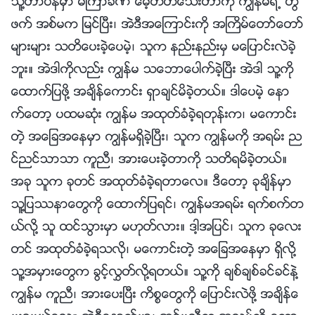
သူ႔တာဝန္မွာ မၾကာခဏ ေမ့တတ္ေသးတာကို ကြၽန္မရဲ႕ တြဲ
ဖက္ အစ္မက ျမင္ၿပီး၊ အဲဒီအေၾကာင္းကို အႀကိမ္ေတာ္ေတာ္
မ်ားမ်ား သတိေပးခဲ့ေပမဲ့၊ သူက နည္းနည္းမွ မေျပာင္းလဲခဲ့
ဘူး။ အဲဒါကိုလည္း ကြၽန္မ သေဘာေပါက္ခဲ့ၿပီး အဲဒါ သူ႔ကို
ေထာက္ျပဖို႔ အခ်ိန္ေကာင္း ရွာခ်င္မိခဲ့တယ္။ ဒါေပမဲ့ ေနာ
က္ေတာ့ ပထမဆုံး ကြၽန္မ အထုတ္ခံခဲ့ရတုန္းက၊ မေကာင္း
တဲ့ အေျခအေနမွာ ကြၽန္မရွိခဲ့ၿပီး၊ သူက ကြၽန္မကို အရမ္း ည
င္ညင္သာသာ ကူညီ၊ အားေပးခဲ့တာကို သတိရမိခဲ့တယ္။
အခု သူက ခုတင္ အထုတ္ခံခဲ့ရတာေလ။ ဒီေတာ့ ခုခ်ိန္မွာ
သူ႔ျပႆနာေတြကို ေထာက္ျပရင္၊ ကြၽန္မအရမ္း ရက္စက္တ
ယ္လို႔ သူ ထင္သြားမွာ မဟုတ္လား။ ဒါ့အျပင္၊ သူက ခုေလး
တင္ အထုတ္ခံခဲ့ရသလို၊ မေကာင္းတဲ့ အေျခအေနမွာ ရွိလို႔
သူ႔အမွားေတြက ခြင့္လႊတ္လို႔ရတယ္။ သူ႔ကို ခ်စ္ခ်စ္ခင္ခင္နဲ႔
ကြၽန္မ ကူညီ၊ အားေပးၿပီး ကိစၥေတြကို ေျပာင္းလဲဖို႔ အခ်ိန္ေ