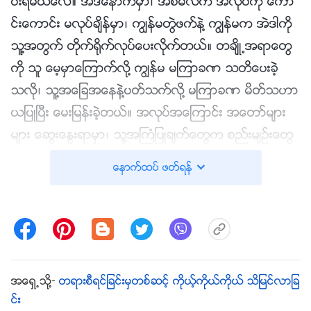
ပးရမယ္ေလ။ အဲဒီေနာက္မွာ၊ အစ္မလီက အလုပ္ကို ေကာ
င္းေကာင္း မလုပ္ခ်ိန္မွာ၊ ကြၽန္မတြဲဖက္နဲ႔ ကြၽန္မက အဲဒါကို
သူ႔အတြက္ တိုက္႐ိုက္လုပ္ေပးလိုက္တယ္။ တခ်ိဳ႕အရာေတြ
ကို သူ ေမ့မွာေၾကာက္လို႔ ကြၽန္မ မၾကာခဏ သတိေပးခဲ့
သလို၊ သူ႔အေျခအေနနဲ႔ပတ္သက္လို႔ မၾကာခဏ မိတ္သဟာ
ယျပဳၿပီး ေမးျမန္းခဲ့တယ္။ အလုပ္အေၾကာင္း အေတာ္မ်ား
မ်ား ေဆြးေႏြးရာမွာ၊ သူ႔အႀကံျပဳခ်က္ေတြက စည္းမ်ဥ္းေတြ
နဲ႔ မကိုက္သလို၊ ညီအစ္ကို ေမာင္ႏွမ အမ်ားစုက လက္မခံခဲ့ၾ
ေနာက္ထပ္ ဖတ္ရန္
ကေပမဲ့၊ သူ႔ရႈေထာင့္အျမင္က မွန္တယ္လို႔ အတင္းေျပာေန
တုန္းပဲျဖစ္သလို၊ တျခားလူေတြကို အတင္းလက္ခံေစခဲ့တ
ယ္။ အဲဒါက ေဆြးေႏြးတာေတြကို ဆက္လုပ္ဖို႔ မျဖစ္ႏိုင္
လုနီးပါး ျဖစ္သြားေစခဲ့တယ္။ သူ႔ကို အရမ္းကို သတိေပးခ်င္
ခဲ့ေပမဲ့၊ ခုတစ္ေလာ သူက အထုတ္ခံရၿပီး၊ စိတ္မခ်မ္းမေျမ့ျ
အေရွ႕သို႔-
တရားစီရင္ျခင္းမွတစ္ဆင့္ ကိုယ့္ကိုယ္ကိုယ္ သိျမင္လာျခ
ဖစ္ေနတာ ျဖစ္ရမယ္လို႔လည္း ေတြးမိတယ္။ အခု သူ႔ျပႆ
င္း