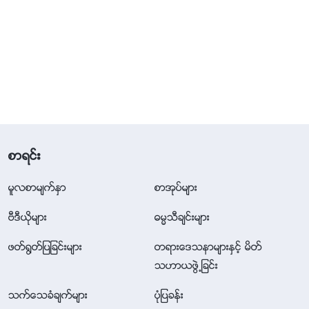
ယ္ေျဖရွင္းခ်င္ခဲ့ေပမဲ့၊ အရင္က ကြၽန္မတို႔ရဲ႕ ဆက္ဆံေရးေၾ
ကာင့္၊ ကိုယ့္ေဒါသစိတ္ကို ထိန္းခဲ့တယ္။ အဲဒါကို ထပ္မလုပ္
ဖို႔နဲ႔ တာဝန္မွာ ပိုဂ႐ုစိုက္ဖို႔ပဲ ကြၽန္မ ေဖ်ာင္းဖ်ခဲ့တယ္။ မလု
ပ္ေတာ့ဖို႔ သူ သေဘာတူၿပီးတဲ့ေနာက္မွာ၊ ကြၽန္မ အဲဒီအေၾ
ကာင္း ဘာမွ ထပ္မေျပာေတာ့ဘူး။ အဲဒီအေတာအတြင္းမွာ၊
ညီအစ္ကို ေမာင္ႏွမေတြက သူ႔အလုပ္ထဲက ျပႆနာေတြ
အေၾကာင္း ကြၽန္မကို ဆက္ေျပာခဲ့ၾကတယ္။ သူ႔ကို ကြၽန္မ ျပ
စာရင္း
စ္တင္ေမာင္းမဲၿပီး ကိုင္တြယ္ေျဖရွင္းခ်င္ခဲ့ေပမဲ့၊ သူ႔ကို ရင္ဆို
င္တဲ့အခါ၊ ကိုယ့္ႏႈတ္ကို မဟႏိုင္ခဲ့ဘူး။ အႀကိမ္အနည္းငယ္
မူလစာမ်က္ႏွာ
စာအုပ္မ်ား
စကားလုံးေတြ ထြက္လာလုနီးနီး ျဖစ္ေပမဲ့ ကြၽန္မ မ်ိဳသိပ္ခဲ့
ဗီဒီယိုမ်ား
ဓမၼသီခ်င္းမ်ား
တယ္။ ေနာက္ပိုင္းမွာ အစ္မလီက သူ႔တာဝန္မွာ ဘယ္လိုလု
ပ္ေနတယ္ဆိုတာ သိရဖို႔ ႀကီးၾကပ္ေရးမႉး လာတယ္။ အျခား
ဖတ္႐ြတ္ျပျခင္းမ်ား
တရားေဒသနာမ်ားႏွင့္ မိတ္
သူေတြနဲ႔ပတ္သက္တဲ့ စည္းမ်ဥ္းေတြအေပၚ အေျခခံသုံးသပ္ၿ
သဟာယဖြဲ႕ျခင္း
ပီး၊ အစ္မလီက စီမံအုပ္ခ်ဳပ္ေရး အလုပ္ကို ဆက္လုပ္ဖို႔ မသ
သက္ေသခံခ်က္မ်ား
ပုံျပခန္း