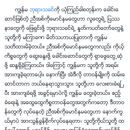
ကြၽန္မ
ဘုရားသခင္
ကို ယုံၾကည္ခါစတုန္းက ေခါင္းေ
ဆာင္ျဖစ္တဲ့ ညီအစ္ကိုေမာင္ႏွမေတြဟာ လူေတြရဲ႕ ျပႆ
နာေတြကို ေျဖရွင္းဖို႔ ဘုရားသခင္ရဲ႕ ႏႈတ္ကပတ္ေတာ္ေတြနဲ႔
သူတို႔ကို မၾကာခဏ မိတ္သဟာယျပဳတာကို ကြၽန္မ
သတိထားမိခဲ့တယ္။ ညီအစ္ကိုေမာင္ႏွမေတြကလည္း ကိုယ့္
ကိစၥေတြကို ေဆြးေႏြးဖို႔ ေခါင္းေဆာင္ေတြကို ရွာေဖြေတြ႕ဆုံ
ဖို႔ ဆႏၵရွိခဲ့ၾကတယ္။ ဒါေၾကာင့္ ကြၽန္မက သူတို႔ကို အရမ္း
အားက်ခဲ့ရတာေပါ့။ ေနာက္ၿပီး အဲဒီလို တာဝန္မ်ိဳးကို ထမ္းေ
ဆာင္တာက ဘယ္ေနရာသြားသြား သူတို႔ဟာ ေလးစားခံရၿ
ပီး အားက်ခံရဖို႔ အခြင့္ရမွာပဲလို႔ ကြၽန္မ ေတြးခဲ့တယ္။ ဧည့္
ခံေရးနဲ႔ အေထြေထြကိစၥတာဝန္ေတြအတြက္ကေတာ့ ဒီတာဝ
န္ေတြကို လုပ္ေနတဲ့ ညီအစ္ကိုေမာင္ႏွမေတြဟာ ေနာက္ကြ
ယ္မွာပဲ အားသြန္ခြန္စိုက္လုပ္ေနရတာ၊ သူတို႔ကိုယ္သူတို႔ ထ