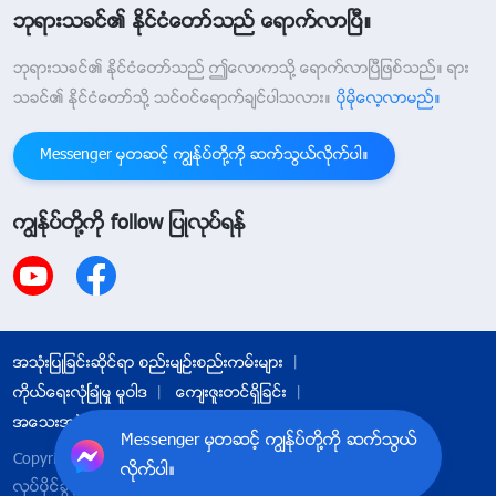
ဘုရားသခင္၏ ႏိုင္ငံေတာ္သည္ ေရာက္လာၿပီ။
သည္။ သင္သည္ သင့္ကိုယ္က်ိဳး၊ သင့္ဂုဏ္သတင္း၊ စသည္
တို႔ကို ထည့္သြင္းစဥ္းစားေသာအခါ၊ တာဝန္အေပၚထားရွိေ
ဘုရားသခင္၏ ႏိုင္ငံေတာ္သည္ ဤေလာကသို႔ ေရာက္လာၿပီျဖစ္သည္။ ရား
သာ သင္၏သေဘာထားသည္ နာခံမႈ မဟုတ္ေပ။
”
(ႏႈတ္ကပ
သခင္၏ ႏိုင္ငံေတာ္သို႔ သင္ဝင္ေရာက္ခ်င္ပါသလား။
ပိုမိုေလ့လာမည္။
တ္ေတာ္၊ အတြဲ (၃)၊ ေနာက္ဆုံးေသာ ကာလ ခရစ္ေတာ္၏ ေ
Messenger မွတဆင့္ ကြၽန္ုပ္တို႔ကို ဆက္သြယ္လိုက္ပါ။
ဟာေျပာေဆြးေႏြးခ်က္မ်ား၊ ျပည့္မီေသာ တာဝန္ထမ္းေဆာင္မႈဆို
ဘုရားသခင္ရဲ႕ ႏႈတ္ကပတ္ေတာ္ေတြ
သည္မွာ အဘယ္နည္း။)
ကြၽန္ုပ္တို႔ကို follow ျပဳလုပ္ရန္
က ကြၽန္မရဲ႕ လက္ရွိအေျခအေနကို ရွင္းရွင္းလင္းလင္း ေဖာ္
ထုတ္ျပသတာ ျဖစ္ခဲ့ပါတယ္။ ကြၽန္မတာဝန္အေပၚ ကြၽန္မ
ရဲ႕သေဘာထားနဲ႔ အျမင္ေတြ မွားေနမွန္း ေတြ႕ခဲ့ရတယ္။ ကြၽ
န္မဟာ တာဝန္ေတြကို ျမင့္တာနိမ့္တာ ခြဲျခားၿပီး အဆင့္ေ
အသုံးျပဳျခင္းဆိုင္ရာ စည္းမ်ဥ္းစည္းကမ္းမ်ား
တြ၊ ရာထူးေတြနဲ႔ ခြဲျခားထားခဲ့တယ္။ ေခါင္းေဆာင္ျဖစ္တာ
ကိုယ္ေရးလုံၿခဳံမႈ မူဝါဒ
ေက်းဇူးတင္ရွိျခင္း
ဒါမွမဟုတ္ စာနဲ႔ပတ္သက္တဲ့ တာဝန္လုပ္တာက သူမ်ားေတြ
အေသးအဖြဲအခ်က္အလက္မ်ားႏွင့္ ပတ္သက္သည့္ မူဝါဒ
Messenger မွတဆင့္ ကြၽန္ုပ္တို႔ကို ဆက္သြယ္
ထက္ သိသိသာသာပိုေတာ္ၿပီး သူမ်ားေတြရဲ႕ ခ်ီးမြမ္းမႈနဲ႔ ေ
Copyright © 2026
အနႏၲတန္ခိုးရွင္ ဘုရားသခင္ အသင္းေတာ္
လိုက္ပါ။
လးစားမႈကို ရဖို႔အခြင့္ေပးတာပဲလို႔ ကြၽန္မ ေတြးခဲ့တယ္။ ဒီလို
လုပ္ပိုင္ခြင့္အားလုံး မူပိုင္ျဖစ္သည္။