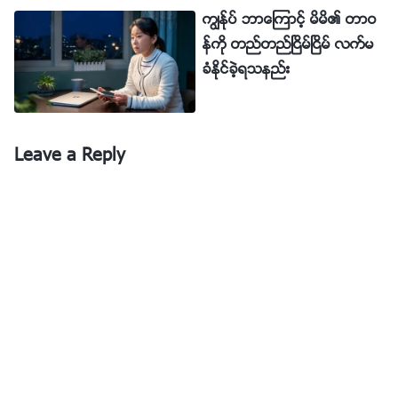
ည္းဟူေသာ ဘုရားသခင့္ စီမံခန္႔ခြဲမႈအလုပ္၏ ရလဒ္တစ္ခု
ကြၽန္ုပ္ ဘာေၾကာင့္ မိမိ၏ တာဝ
အျဖစ္ ေပၚေပါက္လာသည္။ အတိအက် ဆိုရလွ်င္ ဘုရားသ
န္ကို တည္တည္ၿငိမ္ၿငိမ္ လက္မ
ခံႏိုင္ခဲ့ရသနည္း
ခင္၏ စီမံခန႔္ခြဲမႈအလုပ္သည္ လူသားတို႔ၾကားတြင္ သိသာထ
င္ရွားလာသည္ႏွင့္အမွ် လူတို႔ ပူးေပါင္းေဆာင္႐ြက္ရန္ႏွင့္ ၿပီး
စီးေအာင္ လုပ္ေဆာင္ရန္ လိုအပ္သည့္ အလုပ္မ်ိဳးစုံ ေပၚေပါ
Leave a Reply
က္လာသည္။ ယင္းမွ လူတို႔ျဖည့္ဆည္းရန္ တာဝန္မ်ားႏွင့္
အထူးတာဝန္မ်ား ေပၚေပါက္လာရာ ယင္းတာဝန္မ်ားႏွင့္
အထူးတာဝန္မ်ားသည္ ဘုရားသခင္က လူသားမ်ိဳးႏြယ္အေ
ပၚ ေပးသနားသည့္ တာဝန္မ်ားေပတည္း။ ဘုရားသခင္၏
အိမ္ေတာ္တြင္ လူတို႔၏ ပူးေပါင္းေဆာင္႐ြက္မႈ လိုအပ္သည့္
အလုပ္အမ်ိဳးမ်ိဳးမွာ ၎တို႔ထမ္းေဆာင္သင့္သည့္ တာဝန္
မ်ားျဖစ္သည္။ ထို႔ေၾကာင့္ တာဝန္မ်ားၾကားတြင္ သာ၍ေကာ
င္းမြန္ျခင္းႏွင့္ သာ၍ဆိုးျခင္း၊ ျမင့္မားျခင္းႏွင့္ နိမ့္က်ျခင္း၊
သို႔မဟုတ္ ႀကီးျမတ္ျခင္းႏွင့္ ေသးငယ္ျခင္းတို႔အရ ျခားနားခ်