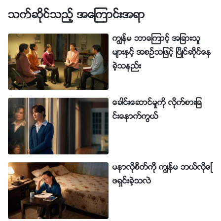
ရာေတြက်န္ခဲ့ၿပီး ေျခေထာက္မွာလည္း ဒဏ္ရာရခဲ့ပါတာေ
သက္ဆိုင္သည့္ အေၾကာင္းအရာ
ပါ့။ ကြၽန္မ အိမ္ျပန္ေရာက္ေတာ့ ဘုရားသခင္ကို
ဆုေတာင္း
ကြၽန္မ ဘာေၾကာင့္ အျခားသူ
လိုက္တယ္။ “အို ဘုရားသခင္။ သမီးဟာ အခုရက္ပိုင္း အေ
မ်ားႏွင့္ အစဥ္သျဖင့္ ၿပိဳင္ဆိုင္ေန
ထြေထြကိစၥေတြမွာ သမီးရဲ႕ တာဝန္အေပၚ အရမ္းအတိုက္
ခဲ့သနည္း
အခံလုပ္ခဲ့ၿပီး ဒီကိစၥကို ဘယ္လိုေျဖရွင္းရမယ္ဆိုတာ မသိပါ
ဘူး။ ကိုယ့္ကိုယ္ကိုယ္ သိနားလည္ေအာင္ သမီးကို ေက်းဇူးျ
ပဳၿပီး လမ္းျပေပးပါ၊ အဲဒီလိုနဲ႔ သမီး က်ိဳးႏြံနာခံႏိုင္မွာပါ”လို႔ေ
ေခါင္းေဆာင္မႈကို လိုက္စားျခ
င္းေနာက္ကြယ္
ပါ့။ ဆုေတာင္းၿပီးေနာက္မွာ ဒီလိုဆိုထားတဲ့ ဘုရားသခင္ရဲ႕
ႏႈတ္ကပတ္ေတာ္ ႏွစ္ပိုဒ္ကို ကြၽန္မ ဖတ္ခဲ့တယ္။ “
ဘုရားသ
ခင္၏ အိမ္ေတာ္တြင္ ဘုရားသခင္၏ တာဝန္ေပးေစခိုင္းခ်က္
အား လက္ခံျခင္းႏွင့္ မိမိတာဝန္ကို ေကာင္းစြာထမ္းေဆာင္ျခ
မနာလိုစိတ္ကို ကြၽန္မ ဘယ္လိုေျ
ဖရွင္းခဲ့သလဲ
င္းတို႔ႏွင့္ ပတ္သက္၍ အစဥ္ေျပာဆိုၾကသည္။ တာဝန္ မည္
သို႔မည္ပုံ ေပၚေပါက္လာသနည္း။ က်ယ္က်ယ္ျပန႔္ျပန႔္ဆိုရ
လွ်င္ လူသားတို႔ထံ ကယ္တင္ျခင္းကို ယူေဆာင္လာျခင္းတ