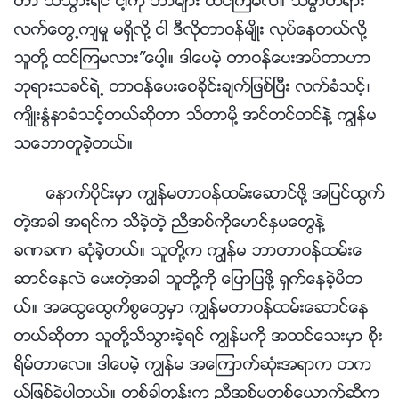
တာ သိသြားရင္ ငါ့ကို ဘာမ်ား ထင္ၾကမလဲ။ သမၼာတရား
လက္ေတြ႕က်မႈ မရွိလို႔ ငါ ဒီလိုတာဝန္မ်ိဳး လုပ္ေနတယ္လို႔
သူတို႔ ထင္ၾကမလား”ေပါ့။ ဒါေပမဲ့ တာဝန္ေပးအပ္တာဟာ
ဘုရားသခင္ရဲ႕ တာဝန္ေပးေစခိုင္းခ်က္ျဖစ္ၿပီး လက္ခံသင့္၊
က်ိဳးႏြံနာခံသင့္တယ္ဆိုတာ သိတာမို႔ အင္တင္တင္နဲ႔ ကြၽန္မ
သေဘာတူခဲ့တယ္။
ေနာက္ပိုင္းမွာ ကြၽန္မတာဝန္ထမ္းေဆာင္ဖို႔ အျပင္ထြက္
တဲ့အခါ အရင္က သိခဲ့တဲ့ ညီအစ္ကိုေမာင္ႏွမေတြနဲ႔
ခဏခဏ ဆုံခဲ့တယ္။ သူတို႔က ကြၽန္မ ဘာတာဝန္ထမ္းေ
ဆာင္ေနလဲ ေမးတဲ့အခါ သူတို႔ကို ေျပာျပဖို႔ ရွက္ေနခဲ့မိတ
ယ္။ အေထြေထြကိစၥေတြမွာ ကြၽန္မတာဝန္ထမ္းေဆာင္ေန
တယ္ဆိုတာ သူတို႔သိသြားခဲ့ရင္ ကြၽန္မကို အထင္ေသးမွာ စိုး
ရိမ္တာေလ။ ဒါေပမဲ့ ကြၽန္မ အေၾကာက္ဆုံးအရာက တက
ယ္ျဖစ္ခဲ့ပါတယ္။ တစ္ခါတုန္းက ညီအစ္မတစ္ေယာက္ဆီက