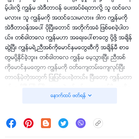
မ့္ပါးလို႔ ကြၽန္မ အဲဒီတာဝန္ ေပးအပ္ခံရတာလို႔ သူ ထင္ေလ
မလား။ သူ ကြၽန္မကို အထင္ေသးမလား။ ဒါက ကြၽန္မကို
အဲဒီတာဝန္အေပၚ ပိုၿပီးေတာင္ အတိုက္အခံ ျဖစ္ေစခဲ့ပါတ
ယ္။ တစ္ခါတေလ ကြၽန္မဟာ အေရးေပၚစာေတြ ပို႔ဖို႔ အခ်ိန္
ဆြဲၿပီး ကြၽန္မရဲ႕ညီအစ္ကိုေမာင္ႏွမေတြဆီကို အခ်ိန္မီ စာေ
တြမပို႔ႏိုင္ခဲ့ဘူး။ တစ္ခါတေလ ကြၽန္မ ေမ့သြားၿပီး ညီအစ္
ကိုေမာင္ႏွမေတြက ကြၽန္မကို ဝတ္ေက်တမ္းေက်လုပ္ၿပီး
တာဝန္မဲ့တဲ့အတြက္ ျပဳျပင္ေပးခဲ့တယ္။ ၿပီးေတာ့ ကြၽန္မတာ
ဝန္မွာ ပိုၿပီးႀကိဳးႀကိဳးစားစားနဲ႔ စဥ္းစဥ္းစားစားလုပ္ဖို႔ သတိေ
ေနာက္ထပ္ ဖတ္ရန္
ပးခဲ့တယ္။ ဒီအေျခအေနနဲ႔ ႀကဳံရေတာ့ ကြၽန္မ ကိုယ့္ကိုယ္ကို
ယ္ မဆင္ျခင္မသုံးသပ္ခဲ့တဲ့အျပင္၊ တာဝန္အေပၚ ပိုၿပီးေတာ
င္ အတိုက္အခံျဖစ္လာခဲ့တယ္။ ကြၽန္မ ေခါင္းေဆာင္ျဖစ္ခဲ့တု
န္းက အေထြေထြကိစၥ အလုပ္သမားေတြက ဘုရားသခင္ရဲ႕
ႏႈတ္ကပတ္ေတာ္ စာအုပ္ေတြနဲ႔ စာေတြကို ကြၽန္မဆီ ပို႔ေပး