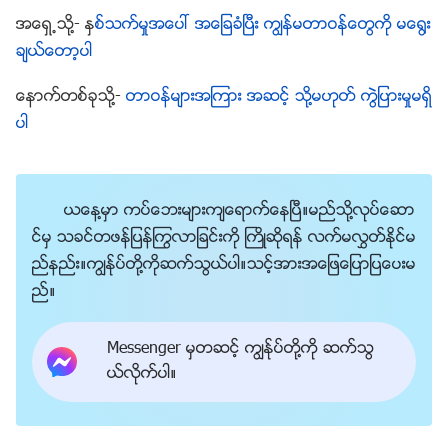
ခဲ့တာကို ကြၽန္မ သတိရခဲ့တယ္။ ဒါေပမဲ့ အခုေတာ့ အေျခ
အေရွ႕သို႔-
ႏွစ္သက္မႈအေပၚ အေျခခံၿပီး ကြၽန္မတာဝန္ေတြကို မေ႐ြး
ခ်ယ္ေတာ့ပါ
အေန ေျပာင္းျပန္ျဖစ္ၿပီး ေတာက္တိုမည္ရလုပ္ေပးရတာ၊
တျခား ညီအစ္ကိုေမာင္ႏွမေတြဆီကို ပစၥည္းေတြ ပို႔ေပးရ
ေနာက္တစ္ခုသို႔-
တာဝန္မ်ားအၾကား အဆင့္ သို႔မဟုတ္ ကြဲျပားမႈမရွိ
တာက ကြၽန္မျဖစ္ေနခဲ့တယ္။ ကြၽန္မရဲ႕ အဆင့္အတန္းက ႐ု
ပါ
တ္တရက္ ထိုးက်သြားသလို ခံစားခဲ့ရၿပီး ပိုပိုၿပီး မေပ်ာ္မ႐ႊင္နဲ႔
ဖိစီးမႈျဖစ္လာခဲ့တယ္။
ယေန႔မွာ ကပ္ေဘးမ်ားက်ေရာက္ေနၿပီ။မည္သို႔လုပ္ေဆာ
င္မွ သခင္တဖန္ျပန္ႂကြလာျခင္းကို ႀကိဳဆိုရန္ လက္မလႊတ္ႏိုင္မ
တစ္မနက္မွာ၊ ကြၽန္မရဲ႕ အီးဘိုက္ ေမာင္းလာရင္း ဘ
ည္နည္း။ကြၽန္ုပ္တို႔ကိုဆက္သြယ္ပါ။သင့္အားအေျဖေျပာျပေပးမ
က္ထရီကုန္သြားၿပီး အီးဘိုက္ကို ကိုယ့္ဘာသာ တြန္းလာရတဲ့
ည္။
ဆီ ေရာက္သြားတယ္။ အီးဘိုက္ကို တြန္းေနတုန္း လီဗာကို
မေတာ္တမ ဆြဲလိုက္မိတာ အီးဘိုက္က ေမာင္းထြက္သြားၿပီး
Messenger မွတဆင့္ ကြၽန္ုပ္တို႔ကို ဆက္သြ
ကြၽန္မမွာ ဘာမွမလုပ္ႏိုင္ဘဲ အီးဘိုက္အေပၚကို ဘုန္းခနဲျပဳ
ယ္လိုက္ပါ။
တ္က်တာေပါ့။ ကြၽန္မပါးစပ္က အီးဘိုက္ရဲ႕ ေစာင္းနဲ႔ ေဆာင့္
မိၿပီး သြားတခ်ိဳ႕ နဲ႔သြားတယ္။ မ်က္ႏွာမွာလည္း ပြန္းပဲ့ဒဏ္