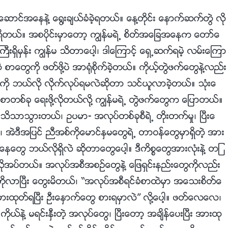
ေဆာင္အေနနဲ႔ ေ႐ြးခ်ယ္ခံခဲ့ရတယ္။ ေန႔တိုင္း ေနာက္ဆက္တြဲ လို
ွိတယ္။ အစပိုင္းမွာေတာ့ ကြၽန္မရဲ႕ စိတ္အေျခအေနက ေတာ္ေ
းရွိမွန္း ကြၽန္မ သိတာေပါ့၊ ဒါေၾကာင့္ ေရွ႕ဆက္ရမဲ့ လမ္းေၾကာ
ာေတြကို ဖတ္ဖို႔ပဲ အာ႐ုံစိုက္ခဲ့တယ္။ ကိုယ့္တြဲဖက္ေတြနဲ႔လည္း
ုပ္ကို ဘယ္လို လိုက္လုပ္ရမလဲဆိုတာ သင္ယူလာခဲ့တယ္။ သုံးေ
ာတစ္ခု ေရးဖို႔လိုတယ္လို႔ ကြၽန္မရဲ႕ တြဲဖက္ေတြက ေျပာတယ္။
း သိသာသြားတယ္၊ ဥပမာ- အလုပ္တစ္ခုစီရဲ႕ တိုးတက္မႈ၊ ၿပီးေ
၊ အဲဒီအျပင္ ညီအစ္ကိုေမာင္ႏွမေတြရဲ႕ တာဝန္ေတြမွာရွိတဲ့ အား
ေနေတြ ဘယ္လိုရွိလဲ ဆိုတာေတြေပါ့။ ဒီကိစၥေတြအားလုံးနဲ႔ တျ
ိဖို႔ လိုအပ္တယ္။ အလုပ္အစီအစဥ္ေတြနဲ႔ ေျဖရွင္းနည္းေတြကိုလည္း
ုလာၿပီး ေတြးမိတယ္၊ “အလုပ္အစီရင္ခံစာထဲမွာ အေသးစိတ္ေ
ုတ္ရၿပီး ဦးေႏွာက္ေတြ စားရမွာလဲ” လို႔ေပါ့။ ဖတ္ေလေလ၊
္နဲ႔ မရင္းႏွီးတဲ့ အလုပ္ေတြ၊ ၿပီးေတာ့ အခ်ိန္ေပးၿပီး အားထု