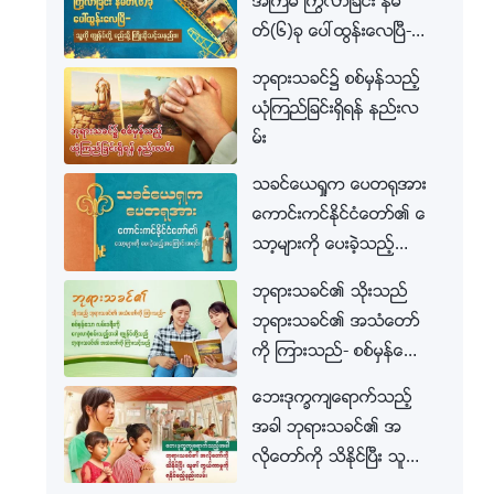
အႀကိမ္ ႂကြလာျခင္း နိမိ
တ္(၆)ခု ေပၚထြန္းေလၿပီ-
သူ႔ကို ကြၽန္ုပ္တို႔ မည္သို႔ ႀ
ဘုရားသခင္၌ စစ္မွန္သည့္
ကိဳဆိုသင့္သနည္း။
ယုံၾကည္ျခင္းရွိရန္ နည္းလ
မ္း
သခင္ေယရႈက ေပတ႐ုအား
ေကာင္းကင္ႏိုင္ငံေတာ္၏ ေ
သာ့မ်ားကို ေပးခဲ့သည့္အေၾ
ကာင္းအရင္း
ဘုရားသခင္၏ သိုးသည္
ဘုရားသခင္၏ အသံေတာ္
ကို ၾကားသည္- စစ္မွန္ေ
သာ လမ္းခရီးကို ေလ့လာစုံ
ေဘးဒုကၡက်ေရာက္သည့္
စမ္းသည့္အခါ ကြၽန္ုပ္
အခါ ဘုရားသခင္၏ အ
တို႔သည္ ဘုရားသခင္၏ အ
လိုေတာ္ကို သိႏိုင္ၿပီး သူ၏
သံေတာ္ကို ၾကားသင့္သည္
ကြယ္ကာမႈကို ရႏိုင္မည့္န