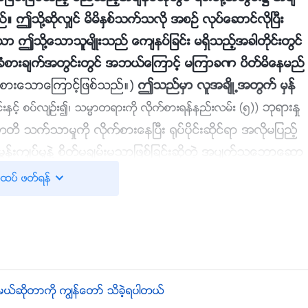
 ဤသို႔ဆိုလွ်င္ မိမိႏွစ္သက္သလို အစဥ္ လုပ္ေဆာင္လိုၿပီး
ာ ဤသို႔ေသာသူမ်ိဳးသည္ ေက်နပ္ျခင္း မရွိသည့္အခါတိုင္းတြင္
ခံစားခ်က္အတြင္းတြင္ အဘယ္ေၾကာင့္ မၾကာခဏ ပိတ္မိေနမည္
လိုက္စားေသာေၾကာင့္ျဖစ္သည္။)
ဤသည္မွာ လူအခ်ိဳ႕အတြက္ မွန္
ဘုရားႏႈ
ႏွင့္ စပ္လ်ဥ္း၍၊ သမၼာတရားကို လိုက္စားရန္နည္းလမ္း (၅))
သက္သာမႈကို လိုက္စားေနၿပီး ႐ုပ္ပိုင္းဆိုင္ရာ အလိုမျပည့္
မြန္းက်ပ္မႈနဲ႔ စိတ္မခ်မ္းမသာျဖစ္ျခင္းဆိုတဲ့ အပ်က္သေဘာေဆာ
္ေတြမွာ အၿမဲတမ္း စိတ္ဆင္းရဲတဲ့အျပင္ စိတ္တိုေနခဲ့တာပဲ။ အရင္
ထပ္ ဖတ္ရန္
မ်ားခဲ့ဘူး၊ ၿပီးေတာ့ ကြၽန္မက အဲဒီအလုပ္မွာ ကြၽမ္းက်င္တဲ့
ိုယ္လည္း မပင္ပန္းသလို စိတ္ထဲမွာလည္း ဝန္ထုပ္ဝန္ပိုး မျဖ
ြအမ်ားႀကီးကို တာဝန္ယူရေတာ့ စိုးရိမ္စရာေတြ ပိုမ်ားလာတ
ြလည္း ပိုမ်ားလာတယ္။ အလုပ္ေတာ္ေတာ္မ်ားမ်ားက ကိုယ္နဲ႔မရ
တာ မသိတဲ့အတြက္ အစကေန ျပန္သင္ယူခဲ့ရတယ္။ ဒါက ကြၽန္မကို စိ
ယ္ဆိုတာကို ကြၽန္ေတာ္ သိခဲ့ရပါတယ္
ျပးခ်င္စိတ္ ေပါက္ေစခဲ့တာပဲ။ တကယ္ေတာ့ ကြၽန္မက ႐ုပ္ပို