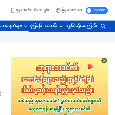
ဖုန္း အက္ပလီေကးရွင္း
ျမန္မာဘာသာ
သခံခ်က္မ်ား
ပုံျပခန္း
သတင္း
ကြၽန္ုပ္တို႔အေၾကာင္း