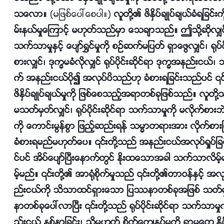
သေလာ။
(မျဖစ္ေပၚေစပါ။)
လူတို႔၏ ဖိႏွိပ္ခ်ဳပ္ခ်ယ္ခံရျခ
မ္းနယ္မႈေၾကာင့္ မဟုတ္သည္မွာ ေသခ်ာသည္။ ဤသို႔ဆိုလွ်င
သက္သာမႈႏွင့္ ေပ်ာ္႐ႊင္မႈကို စဥ္ဆက္မျပတ္ ရွာေဖြလွ်င္၊ ႐ုပ္
စားလွ်င္၊ ဒုကၡမခံလိုလွ်င္ ႐ုပ္ပိုင္းဆိုင္ရာ ဒုကၡအနည္းငယ္၊
က္ အနည္းငယ္ပို၍ အလုပ္ပိသည္ဟု ခံစားရျခင္းသည္ပင္ ၎တို
ဖိႏွိပ္ခ်ဳပ္ခ်ယ္မႈကို ျဖစ္ေစသည့္အရာတစ္ခုျဖစ္သည္။ လူတို
မသတ္မွတ္လွ်င္၊ ႐ုပ္ပိုင္းဆိုင္ရာ သက္သာမႈကို မလိုက
ကို ေကာင္းမြန္စြာ ျဖည့္ဆည္းရန္ သမၼာတရားအား လိုက္စားၿပီ
ခံစားရမည္မဟုတ္ေပ။ ၎တို႔သည္ အနည္းငယ္အလုပ္ရႈပ္ျခင္း၊ ပင
င္ပင္ အိပ္ေပ်ာ္ၿပီးေနာက္တြင္ ႏိုးထေသာအခါ သက္သာလိမ
မ့္မည္။ ၎တို႔၏ အာ႐ုံစိုက္မႈသည္ ၎တို႔၏တာဝန္ႏွင့္ အလုပ္အေ
ည္းငယ္ကို သိသာထင္ရွားေသာ ျပႆနာတစ္ခုအျဖစ္ သတ္မွ
နာတစ္ခုေပၚလာၿပီး ၎တို႔သည္ ႐ုပ္ပိုင္းဆိုင္ရာ သက္သာ
ည္းငယ္ နစ္နာျခင္း၊ သို႔မဟုတ္ စိတ္ေက်နပ္မႈကို ရွာမေတြ႕ႏ