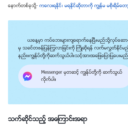
ေနာက္တစ္ခုသို႔-
ကေလးရႏိုင္၊ မရႏိုင္ဆိုတာကို ကြၽန္မ မစိုးရိမ္ေတာ
င္းဆိုင္ရာ သက္သာမႈနဲ႔ ေအးေအးေဆးေဆး ေနရတာကို လိုက္စာ
ခံစားရရင္ေတာင္မွ ႏိုင္ႏိုင္နင္းနင္း လုပ္ႏိုင္မွာပါ။ ကြၽ
ေနာက္ပိုင္းမွာ လူေတြ ဘာလို႔ စိတ္မြန္းက်ပ္ရသလဲဆိ
ယေန႔မွာ ကပ္ေဘးမ်ားက်ေရာက္ေနၿပီ။မည္သို႔လုပ္ေဆာ
ဖတ္ခဲ့တယ္။ အနႏၲတန္ခိုးရွင္ ဘုရားသခင္ ေျပာသည္မွာ “
လ
မွ သခင္တဖန္ျပန္ႂကြလာျခင္းကို ႀကိဳဆိုရန္ လက္မလႊတ္ႏိုင္မ
တရားအား မိတ္သဟာယဖြဲ႕ရန္ စိတ္မပါၾကေပ။ ၎တို႔
နည္း။ကြၽန္ုပ္တို႔ကိုဆက္သြယ္ပါ။သင့္အားအေျဖေျပာျပေပးမည္
က်ေအာင္ မေနႏိုင္ေပ။ ၿပီးလွ်င္ အစဥ္သျဖင့္ အထူးပင္ စိတ
ထိုလူမ်ားကို ငါေျပာမည္။ သင္သည္ လ်င္ျမန္စြာ ထြက္ခြာသင့္
Messenger မွတဆင့္ ကြၽန္ုပ္တို႔ကို ဆက္သြယ္
အတြက္ ေလာကီကမာၻထဲသို႔ သြားေလာ့။ ၿပီးလွ်င္ သင္ အ
လိုက္ပါ။
မည္သူ႔ကိုမွ် လုံးဝ အတင္းအဓမၼမခိုင္းေစေပ။...ဤသို႔ေသာသူမ်
စြာ ဆိုရလွ်င္ ၎တို႔၏ ဆႏၵသည္ ၎တို႔၏ ဇာတိပကတိကို အလိ
၎တို႔သည္ အလြန္ပင္ တစ္ကိုယ္ေကာင္းဆန္လြန္းသည္။ ၎တို႔
မ်ဥ္းႏွင့္အညီ မကိုင္တြယ္ဘဲ ၎တို႔၏ ကိုယ္ပိုင္ခံစားခ်က္မ
သက္ဆိုင္သည့္ အေၾကာင္းအရာ
လုပ္ေဆာင္ၿပီး ၎တို႔၏ ကိုယ္က်ိဳးကို အေျခခံ၍သာ ျပဳမူေ