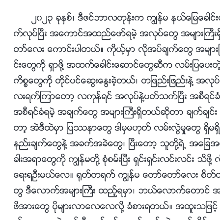
၂၀၂၃ ခုႏွစ္၊ ဒီဇင္ဘာလတုန္းက ကြၽန္မ နယ္ေျမေခါင္း
က္လုပ္ၿပီး အေကာင္အထည္ေဖာ္ရမဲ့ အလုပ္ေတြ အမ်ားႀကီးရ
တာ္ေလး ေကာင္းပါတယ္။ ကိုယ့္မွာ လိုအပ္ခ်က္ေတြ အမ်ားႀကီ
င္းေတြကို ရွာဖို႔ အထက္ေခါင္းေဆာင္ေတြဆီက လမ္းျပေပးတဲ့ စ
ကိစၥေတြကို တိုင္ပင္ေဆြးေႏြးခဲ့တယ္၊ တျဖည္းျဖည္းနဲ႔ အလ
လးရက္ၾကာေတာ့ လကုန္ရင္ အလုပ္နဲ႔ပတ္သက္ၿပီး အစီရင္ခံစ
အစီရင္ခံရမဲ့ အခ်က္ေတြ အမ်ားႀကီးရွိတယ္ဆိုတာ ခ်က္ခ်င္
တာ့ အဲဒီထဲမွာ ျပႆနာေတြ ဒါမွမဟုတ္ လမ္းလြဲမႈေတြ ရွိမရွိ
နည္းခ်က္ေတြနဲ႔ အခက္အခဲေတြ၊ ၿပီးေတာ့ သူတို႔ရဲ႕ အေျခအ
ခားအရာေတြကို ကြၽန္မတို႔ စုံစမ္းၿပီး ရွင္းရွင္းလင္းလင္း သ
ေရးရဦးမယ္ေလ။ ႐ုတ္တရက္ ကြၽန္မ ေတာ္ေတာ္ေလး စိတ္တိ
တြ ဒီေလာက္အမ်ားႀကီး ထည့္ရမွာ၊ ဘယ္ေလာက္ေတာင္ အားထ
ဖိအားေတြ ပိုမ်ားလာေလေလလို႔ ခံစားရတယ္။ အထူးသျဖင့္ ကိုယ