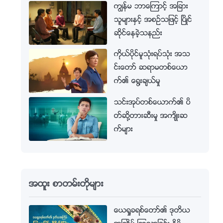
ကြၽန္မ ဘာေၾကာင့္ အျခား
သူမ်ားႏွင့္ အစဥ္သျဖင့္ ၿပိဳင္
ဆိုင္ေနခဲ့သနည္း
ကိုယ္ပိုင္မူသုံးရပ္သုံး အသ
င္းေတာ္ ဆရာမတစ္ေယာ
က္၏ ေ႐ြးခ်ယ္မႈ
သင္းအုပ္တစ္ေယာက္၏ ပိ
တ္ဆို႔တားဆီးမႈ အက်ိဳးဆ
က္မ်ား
အထူး စာတမ္းတိုမ်ား
ေယရႈခရစ္ေတာ္၏ ဒုတိယ