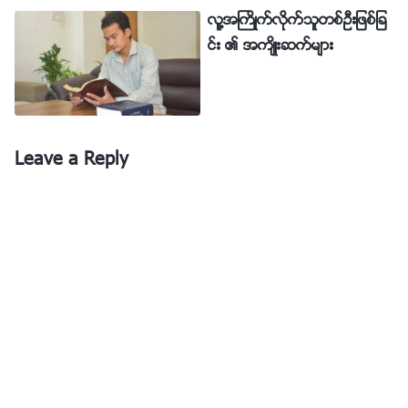
အေတာ္ၾကာၿပီျဖစ္ေပမဲ့၊ တစ္ခ်ိန္လုံး သူ အမွားေတြလုပ္ေန
လူ႔အႀကိဳက္လိုက္သူတစ္ဦးျဖစ္ျခ
မိတုန္းပဲ၊ ဘာတိုးတက္မႈမွ မရွိဘူးလို႔ထင္ၿပီး ေတာ္ေတာ္ေ
င္း ၏ အက်ိဳးဆက္မ်ား
လး အပ်က္သေဘာေဆာင္ခဲ့တယ္တဲ့။ ခ်န္ရွင္း တိုးတက္မႈမ
ရွိတာက ရလဒ္ေကာင္းေတြအတြက္ စိတ္မရွည္တာနဲ႔ တျခား
သူေတြနဲ႔ ကိုယ့္ကိုယ္ကိုယ္ ႏႈိင္းယွဥ္တာ၊ ၿပီးေတာ့ စည္းမ်
ဥ္းေတြကို အာ႐ုံမစိုက္တာေၾကာင့္မွန္း ကြၽန္မသိတယ္။ ဒါေပ
Leave a Reply
မဲ့ သူ႔ျပႆနာကို တိုက္႐ိုက္ေထာက္ျပလိုက္ရင္ သူ ေကာ
င္းေကာင္းမြန္မြန္ လက္မခံႏိုင္မွာ၊ ကြၽန္မအေပၚ အာဃာတ
မ်ိဳး၊ ဒါမွမဟုတ္အပ်က္သေဘာေဆာင္တဲ့အျမင္မ်ိဳး တစ္ခုခု
ျဖစ္သြားမွာကို ကြၽန္မ ေၾကာက္ခဲ့တယ္။ ဒါနဲ႔ ကြၽန္မ သူ႔ကို
အားပဲေပးလိုက္ၿပီး “ညီမက အခုမွ စခါစပဲရွိေသးတာ၊ ညီမ
အလုပ္မွာ ျပႆနာေလးေတြ၊ လမ္းလြဲတာေလးေတြ ရွိတာ
က ပုံမွန္ပါပဲ။ ဒါက ေလ့က်င့္မႈတစ္ခုပဲ။ ကိုယ့္ကိုယ္ကိုယ္ မွ
န္မွန္ကန္ကန္ ရႈျမင္ဖို႔လိုတယ္၊ ျဖစ္ေပၚလာတဲ့ ျပႆနာေ