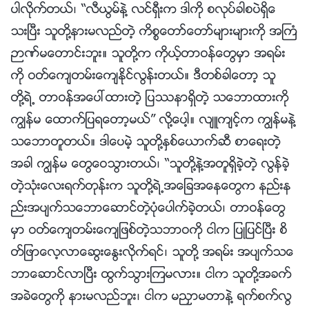
ပာလိုက္တယ္၊ “လီယြမ္နဲ႔ လင္ရွီးက ဒါကို စလုပ္ခါစပဲရွိေ
သးၿပီး သူတို႔နားမလည္တဲ့ ကိစၥေတာ္ေတာ္မ်ားမ်ားကို အႀကံ
ဉာဏ္မေတာင္းဘူး။ သူတို႔က ကိုယ့္တာဝန္ေတြမွာ အရမ္း
ကို ဝတ္ေက်တမ္းေက်ႏိုင္လြန္းတယ္။ ဒီတစ္ခါေတာ့ သူ
တို႔ရဲ႕ တာဝန္အေပၚထားတဲ့ ျပႆနာရွိတဲ့ သေဘာထားကို
ကြၽန္မ ေထာက္ျပရေတာ့မယ္” လို႔ေပါ့။ လ်ဴက်င့္က ကြၽန္မနဲ႔
သေဘာတူတယ္။ ဒါေပမဲ့ သူတို႔ႏွစ္ေယာက္ဆီ စာေရးတဲ့
အခါ ကြၽန္မ ေတြေဝသြားတယ္၊ “သူတို႔နဲ႔အတူရွိခဲ့တဲ့ လြန္ခဲ့
တဲ့သုံးေလးရက္တုန္းက သူတို႔ရဲ႕အေျခအေနေတြက နည္းန
ည္းအပ်က္သေဘာေဆာင္တဲ့ပုံေပါက္ခဲ့တယ္၊ တာဝန္ေတြ
မွာ ဝတ္ေက်တမ္းေက်ျဖစ္တဲ့သဘာဝကို ငါက ျပဳျပင္ၿပီး စိ
တ္ျဖာေလ့လာေဆြးေႏြးလိုက္ရင္၊ သူတို႔ အရမ္း အပ်က္သေ
ဘာေဆာင္လာၿပီး ထြက္သြားၾကမလား။ ငါက သူတို႔အခက္
အခဲေတြကို နားမလည္ဘူး၊ ငါက မညႇာမတာနဲ႔ ရက္စက္လြ