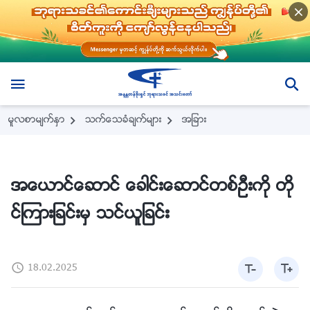
မူလစာမ်က္ႏွာ
သက္ေသခံခ်က္မ်ား
အျခား
အေယာင္ေဆာင္ ေခါင္းေဆာင္တစ္ဦးကို တို
င္ၾကားျခင္းမွ သင္ယူျခင္း
18.02.2025