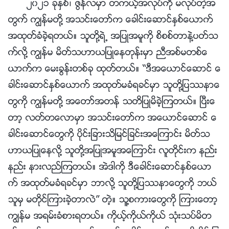
၂၀၂၁ ခုႏွစ္၊ ဇြန္လမွာ တကယ့္အလုပ္ကို မလုပ္တဲ့အ
တြက္ ကြၽန္မတို႔ အသင္းေတာ္က ေခါင္းေဆာင္ႏွစ္ေယာက္
အထုတ္ခံခဲ့ရတယ္။ သူတို႔ရဲ႕ အျပဳအမူကို စိစစ္တာနဲ႔ပတ္သ
က္လို႔ ကြၽန္မ မိတ္သဟာယျပဳေနတုန္းမွာ ညီအစ္မတစ္ေ
ယာက္က ေမးခြန္းတစ္ခု ထုတ္တယ္။ “ဒီအေယာင္ေဆာင္ ေ
ခါင္းေဆာင္ႏွစ္ေယာက္ အထုတ္မခံရခင္မွာ သူတို႔ျပႆနာေ
တြကို ကြၽန္မတို႔ အေတာ္အတန္ သတိျပဳမိခဲ့ၾကတယ္။ ၿပီးေ
တာ့ လတ္တေလာမွာ အသင္းေတာ္က အေယာင္ေဆာင္ ေ
ခါင္းေဆာင္ေတြကို ပိုင္းျခားသိျမင္ျခင္းအေၾကာင္း မိတ္သ
ဟာယျပဳေနလို႔ သူတို႔အျပဳအမူအေၾကာင္း လူတိုင္းက နည္း
နည္း နားလည္ၾကတယ္။ အဲဒါကို ဒီေခါင္းေဆာင္ႏွစ္ေယာ
က္ အထုတ္မခံရခင္မွာ ဘာလို႔ သူတို႔ျပႆနာေတြကို ဘယ္
သူမွ မတိုင္ၾကားခဲ့တာလဲ” တဲ့။ သူ႔စကားေတြကို ၾကားေတာ့
ကြၽန္မ အရမ္းခံစားရတယ္။ ကိုယ့္ကိုယ္ကိုယ္ သုံးသပ္မိတ