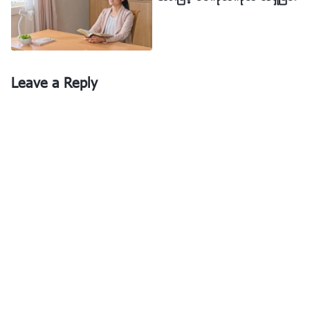
လြန္းတယ္။ အဲဒါဆိုရင္ အသင္းေတာ္အလုပ္မွာ အေရးပါတဲ့
ကိစၥေတြကို သူဘယ္လိုကိုင္တြယ္မွာလဲ။ သူက ေခါင္းေဆာ
င္ျဖစ္ဖို႔ အစြမ္းအစနဲ႔ အလုပ္လုပ္ႏိုင္စြမ္း ရွိရဲ႕လား။ စစ္မွန္တဲ့
Leave a Reply
အလုပ္ကို သူတကယ္ လုပ္ႏိုင္ရဲ႕လား” လို႔ေပါ့။ ကြၽန္မစိတ္
ထဲ ေမးခြန္းဆက္ထုတ္ေနမိၿပီး ဝင္ဒီမွာ ျပႆနာတခ်ိဳ႕ရွိတ
ယ္လို႔ ေရးေတးေတး ခံစားရတယ္။ သူ႔ရဲ႕ တကယ့္ စြမ္းေဆာ
င္ရည္ကို စုံစမ္းၿပီး နားလည္ၾကေအာင္ အထက္ေခါင္းေဆာ
င္ေတြဆီ တိုင္ၾကားဖို႔ ကြၽန္မေတြးမိတယ္။ ဒါေပမဲ့ ေနာက္ေ
တာ့ စဥ္းစားမိတယ္။ “ငါ့တိုင္ၾကားခ်က္ေတြက ခိုင္လုံၿပီး ဝင္
ဒီက အေယာင္ေဆာင္ ေခါင္းေဆာင္တစ္ေယာက္ တကယ္ျဖ
စ္ေနရင္ ဒါက အသင္းေတာ္အလုပ္ကို ကာကြယ္တဲ့ တရားမွ်
တတဲ့ လုပ္ရပ္တစ္ခုပဲ။ ဒါေပမဲ့ ငါ့အျမင္က မျပည့္စုံတဲ့အျပင္
သူ႔မွာ ဆိုး႐ြားတဲ့ ျပႆနာေတြ မရွိဘဲ အလုပ္စစ္စစ္တခ်ိဳ႕
သူလုပ္ႏိုင္ရင္ ညီအစ္ကို ေမာင္ႏွမေတြက ငါမွာ သမၼာတရား