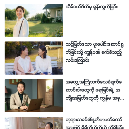
သိမ္ငယ္စိတ္မွ ႐ုန္းထြက္ျခင္း
အေနနဲ႔ အေျခအေနကို အရမ္းပဲလြယ္လြယ္ ေတြးတယ္လို႔
လူတိုင္းက ခံစားခဲ့ရတယ္။ ဘာလို႔လဲဆိုေတာ့ ေရေလာင္း
တာဝန္ဆိုတာက ယုံၾကည္သူအသစ္ေတြရဲ႕ အေျခအေနနဲ႔
အခက္အခဲေတြကို အခ်ိန္မီ နားလည္ၿပီး ေျဖရွင္းေပးဖို႔ လိုအ
သင့္ျမတ္ေသာ ပူးေပါင္းေဆာင္႐ြ
ပ္လို႔ပဲ။ ဒီတာဝန္ကို ေကာင္းေကာင္းလုပ္ဖို႔က အခ်ိန္နဲ႔ အား
က္ျခင္းသို႔ ကြၽန္မ၏ ခက္ခဲသည့္
အင္ပမာဏ သိသိသာသာ လိုတယ္ေလ။ အဲဒီညီအစ္မက
လမ္းေၾကာင္း
ဗီဒီယိုထုတ္လုပ္ေရးမွာ ကြၽမ္းက်င္တယ္။ ေကာင္းေကာင္း
ညႇိႏႈိင္းေဆာင္႐ြက္တာ မရွိရင္ ယုံၾကည္သူအသစ္ေတြကို ေ
ရေလာင္းေပးဖို႔ သူ႔ကို တာဝန္ေပးတာက သူ႔ရဲ႕ အဓိကတာဝ
အေတြ႕အႀကဳံသက္ေသခံခ်က္ေ
ဆာင္းပါးေတြကို ေရးျခင္းရဲ႕ အ
န္ကို ေႏွာင့္ေႏွးေစမွာပဲ။ ဒါေပမဲ့ ဝင္ဒီက ယုံၾကည္သူအသ
က်ိဳးအျမတ္ေတြကို ကြၽန္မ အခု
စ္ေတြကို ေရေလာင္းေပးဖို႔ သူ႔ကို တာဝန္ေပးၿမဲေပးခဲ့တယ္။
သိပါၿပီ
ဝင္ဒီရဲ႕ အလုပ္ စီစဥ္ေပးမႈကို ျမင္ရတဲ့အခါ ကြၽန္မ သိပ္ယုံရ
ခက္ၿပီး ေတြးမိတယ္။ “သူက ကိစၥေတြကို စီစဥ္တဲ့ေနရာမွာ
ဘုရားသခင္၏ႏႈတ္ကပတ္ေတာ္
အားျဖင့္ မိမိကိုယ္ကိုယ္ သိရွိျခင္း
ဆက္သြယ္ေျပာဆိုတာ၊ ရွာေဖြတာမရွိဘဲ အမႈမဲ့အမွတ္မဲ့ ျဖစ္