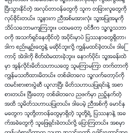
ၿပီးသြားႏိုင္တဲ့ အလုပ္တာဝန္ေတြကို သူက တျခားလူေတြကို
လုပ္ခိုင္းတယ္။ သူ႔နားက ညီအစ္မအားလုံး သူ႔အျပဳအမူကို
သိပ္သေဘာမက်ၾကဘူး။ ပထမေတာ့ ဝင္ဒီက သူ႔လူ႔သဘာ
ဝကို အသက္ရွင္ေနထိုင္တဲ့ အပိုင္းမွာပဲ ျပႆနာေတြရွိတာ၊
ဒါက စည္းမ်ဥ္းေတြနဲ႔ မဆိုင္ဘူးလို႔ ကြၽန္မထင္ခဲ့တယ္။ ဒါေၾ
ကာင့္ အဲဒါကို စိတ္ထဲမထားခဲ့ဘူး။ ေနာက္ပိုင္း သူ႔အခန္းထဲ
မွာ အြန္လိုင္းမိတ္သဟာယေတြ သူမၾကာမၾကာ တက္တာကို
ကြၽန္မသတိထားမိတယ္။ တစ္ခါတေလ သူ႔လက္ေတာ့ပ္ကို
ထမင္းစားစားပြဲဆီ ယူလာၿပီး မိတ္သဟာယျပဳရင္းနဲ႔ အစာ
စားတယ္။ ၿပီးေတာ့ တစ္ခါတေလ ညဖက္မွာ ညဥ့္နက္တဲ့
အထိ သူမိတ္သဟာယျပဳတယ္။ ဒါေပမဲ့ ညီအစ္ကို ေမာင္ႏွ
မေတြက သူတို႔တာဝန္ေတြမွာရွိတဲ့ သူတို႔ရဲ႕ ျပႆနာနဲ႔ အခ
က္အခဲေတြကို သူေျဖရွင္းခဲတယ္လို႔ ေျပာၾကတယ္။ အစမွာ
ကြၽန္မခံစားမိတာက သူဟာ အသင္းေတာ္ ေခါင္းေဆာင္အေ