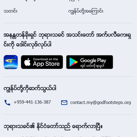
အသက္ရွင္ေနထိုင္တာနဲ႔ အလုပ္စြမ္းေဆာင္ရည္မွာရွိတဲ့ အေ
သတင္း
ကြၽန္ုပ္တို႔အေၾကာင္း
သးစား အျပစ္အနာအဆာေလးေတြပါ။ ေန႔တိုင္း အြန္လိုင္းမိ
တ္သဟာယေတြ သူတက္ေနတာကို ၾကည့္ရတာ သူ႔မွာ ဝန္
အနႏၲတန္ခိုးရွင္ ဘုရားသခင္ အသင္းေတာ္ အက္ပလီေကးရွ
တာစိတ္တခ်ိဳ႕ ရွိပုံရပါတယ္။ ထားလိုက္ပါ။ သူ႔ကို မတိုင္ေ
င္းကို ေဒါင္းလုဒ္လုပ္ပါ
တာ့ပါဘူး။ သူက တကယ့္အလုပ္ကို တကယ္ပဲ မလုပ္ရင္
သူ႔အသင္းေတာ္မွာရွိတဲ့ ညီအစ္ကို ေမာင္ႏွမေတြက တိုင္ၾက
မွာပါ။ သူ႔အလုပ္ကို ေခါင္းေဆာင္နဲ႔ အမႈေဆာင္ေတြက လို
က္စစ္ၿပီး ႀကီးၾကပ္ေပးမွာျဖစ္လို႔ သူ႔ျပႆနာေတြကို သူတို႔
နားလည္ေလာက္ပါတယ္။ ငါ့အေနနဲ႔ သိပ္အမ်ားႀကီး စိုးရိမ္ေ
ကြၽန္ုပ္တို႔ကိုဆက္သြယ္ပါ
နတာ၊ စြက္ဖက္ေနတာကို ရပ္သင့္တယ္” လို႔ေပါ့။ အျပန္ျပန္
+959-441-136-387
contact.my@godfootsteps.org
အလွန္လွန္ စဥ္းစားၿပီးေတာ့ သူ႔ျပႆနာေတြကို မတိုင္ၾကား
ဖို႔ ကြၽန္မ ဆုံးျဖတ္ခဲ့တယ္။ ဒါေပမဲ့ လႊတ္ထားလိုက္ဖို႔ ကြၽန္မ
ဘုရားသခင္၏ ႏိုင္ငံေတာ္သည္ ေရာက္လာၿပီ။
ဆုံးျဖတ္လိုက္ခ်ိန္မွာ ကြၽန္မစိတ္ထဲ မသက္မသာျဖစ္ၿပီး
အသိစိတ္က ေသာကျဖစ္လာေရာ။ သူ႔ရဲ႕ တကယ့္အလုပ္ကို