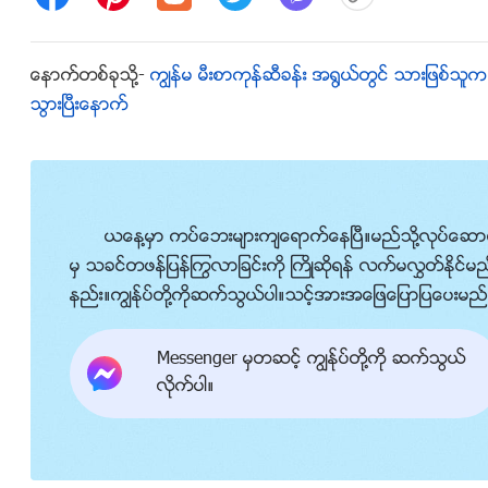
ဖင့္ ၎တို႔သည္ ေပ်ာ္႐ႊင္ ေက်နပ္သည္။ ဤသို႔လုပ္ေဆာင္
မွာ သင့္အား အလုပ္တစ္ခု အပ္ႏွံေသာသူက ေက်နပ္ျခင္း
ေနာက္တစ္ခုသို႔-
ကြၽန္မ မီးစာကုန္ဆီခန္း အ႐ြယ္တြင္ သားျဖစ္သူက ကြ
တ္၍ ရမရကို ဆုံးျဖတ္ေပးသည္။ ဤသို႔ ရွင္းျပ၍ ရသေလာ။
သြားၿပီးေနာက္
စ္ေယာက္အျဖစ္ အျမင္ခံရၿပီး လူ႔အဖြဲ႕အစည္းက အသိအမွတ္ျ
ည္’ ဆိုသည္မွာ မည္သည့္အရာကို ဆိုလိုသနည္း။ စံသတ္မွတ္ခ်က
(ႏႈတ္ကပတ္ေတာ္၊ အတြဲ (၆)၊ သမၼာတရားကို လိုက္စားျခင္းႏွင့္ စပ
တ္ေတာ္ကို စဥ္းစားဆင္ျခင္ရင္းနဲ႔ ငယ္ငယ္ကတည္းက အေဖ့ရဲ႕ 
ယေန႔မွာ ကပ္ေဘးမ်ားက်ေရာက္ေနၿပီ။မည္သို႔လုပ္ေဆာ
လူေတြ အေဖ့ဆီကို အကူအညီလာေတာင္းတဲ့အခါ သူက ကိုယ့္မိ
မွ သခင္တဖန္ျပန္ႂကြလာျခင္းကို ႀကိဳဆိုရန္ လက္မလႊတ္ႏိုင္မ
နည္း။ကြၽန္ုပ္တို႔ကိုဆက္သြယ္ပါ။သင့္အားအေျဖေျပာျပေပးမည္
စၥေတြကို ေသေသခ်ာခ်ာ ေဆာင္႐ြက္ေပးခဲ့တယ္၊ ေနာက္ဆုံးမွ
ကာင့္ “အျခားလူမ်ားက ၎ထံအပ္ႏွံေသာ မည္သည့္အရာကိုမဆ
Messenger မွတဆင့္ ကြၽန္ုပ္တို႔ကို ဆက္သြယ္
ဆိုတဲ့ အယူအဆအတိုင္း က်င့္ႀကံျပဳမူတာက လူတစ္ေယာက္က
လိုက္ပါ။
တာ္ ထင္ခဲ့တယ္။ ကြၽန္ေတာ္က လွ်ပ္စစ္ပစၥည္းေတြကို ကလ
ဗြီ ဒါမွမဟုတ္ တျခားပစၥည္းေတြပဲ ပ်က္ပ်က္၊ သူတို႔သာ ကြ
င္ေပးခဲ့တယ္။ ဒီလိုလုပ္မွသာ တျခားသူေတြရဲ႕ ယုံၾကည္မႈကို