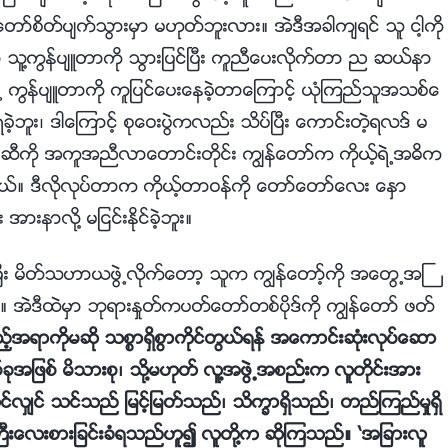
တာ္ေတာ္စိတ္ပ်က္သြားမွာ မဟုတ္ဘူးလား။ အဲဒီအခါက်ရင္ သူ ငါ့ကို
ာ္ သူ႔ကြန္ပ်ဴတာကို သြားျပင္ၿပီး ကူညီေပးလိုက္တာ ည ဆယ္နာ
မရဲ႕ ကြန္ပ်ဴတာကို ကူျပင္ေပးေနခဲ့တာေၾကာင့္ ယုံၾကည္သူအသစ္ေ
ခဲ့ဘူး၊ ဒါေၾကာင့္ စုေဝးပြဲကလည္း သိပ္ၿပီး ေကာင္းတဲ့ရလဒ္ မ
တာ့္ဆီကို အကူအညီလာေတာင္းတိုင္း ကြၽန္ေတာ္က ကိုယ့္ရဲ႕အဓိက
ဲ့တယ္။ ဒီလိုလုပ္တာက ကိုယ့္တာဝန္ကို ေတာ္ေတာ္ေလး ေႏွာ
အားနာလို႔ မျငင္းႏိုင္ခဲ့ဘူး။
ပီး မိတ္သဟာယဖြဲ႕လိုက္ေတာ့ သူက ကြၽန္ေတာ့္ကို အေတြ႕အႀ
ယ္။ အဲဒီထဲမွာ ဘုရားႏႈတ္ကပတ္ေတာ္တစ္ပိုဒ္ကို ကြၽန္ေတာ္ ဖတ္
အရာကိုမဆို သစၥာရွိစြာကိုင္တြယ္ရန္ အေကာင္းဆုံးလုပ္ေဆာ
တစ္ခုအျဖစ္ မိသားစု၊ သို႔မဟုတ္ လူ႔အဖြဲ႕အစည္းက လူတိုင္းအား
္လွ်င္ သင္သည္ ျမင့္ျမတ္သည္၊ သိကၡာရွိသည္၊ တည္ၾကည္မႈရွိ
းေလးစားျခင္းခံရသည္ဟူ၍ လူတို႔က ဆိုၾကသည္။ ‘အျခားလူ