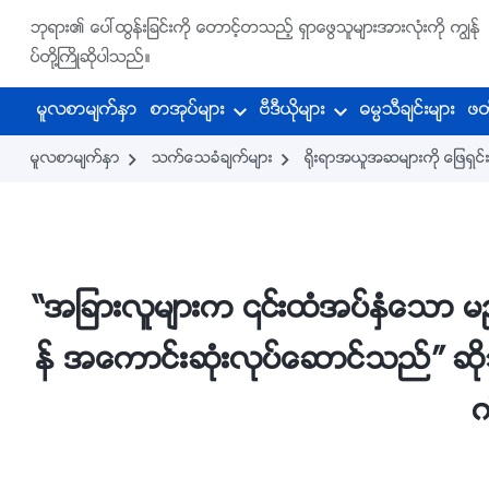
ဘုရား၏ ေပၚထြန္းျခင္းကို ေတာင့္တသည့္ ရွာေဖြသူမ်ားအားလုံးကို ကြၽန္ု
ပ္တို႔ႀကိဳဆိုပါသည္။
မူလစာမ်က္ႏွာ
စာအုပ္မ်ား
ဗီဒီယိုမ်ား
ဓမၼသီခ်င္းမ်ား
ဖတ
မူလစာမ်က္ႏွာ
သက္ေသခံခ်က္မ်ား
႐ိုးရာအယူအဆမ်ားကို ေျဖရွင္း
“အျခားလူမ်ားက ၎ထံအပ္ႏွံေသာ မည္
န္ အေကာင္းဆုံးလုပ္ေဆာင္သည္” ဆ
က