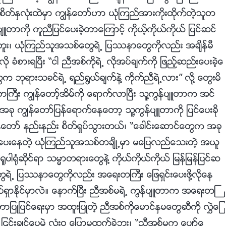
စိတ္ႏွလုံးထဲမွာ ကြၽန္ေတာ္ဟာ ယုံၾကည္အားကိုးထိုက္တဲ့သူတ
ပ်ဴတာကို ကူညီျပင္ေပးခဲ့တာေၾကာင့္ ကိုယ့္ကိုယ္ကိုယ္ ျပင္ဆင္
ိုက္ဘူး၊ ယုံၾကည္သူအသစ္ေတြရဲ႕ ျပႆနာေတြကိုလည္း အခ်ိန္မီ
သလို ခံစားရၿပီး “ငါ ညီအစ္ကိုရဲ႕ လိုအပ္ခ်က္ကို ျဖည့္ဆည္းေပးခဲ့ေ
ေတြက ဘုရားသခင္ရဲ႕ ရည္႐ြယ္ခ်က္နဲ႔ ကိုက္ညီရဲ႕လား” လို႔ ေတြးမိ
 ကြၽန္ေတာ့္အိမ္ကို ေရာက္လာၿပီး သူ႔ကြန္ပ်ဴတာက အင္
အခု ကြၽန္ေတာ္ျပန္ေရာက္ေနေတာ့ သူ႔ကြန္ပ်ဴတာကို ျပင္ေပးခို
ြၽန္ေတာ္ နည္းနည္း စိတ္ရႈပ္သြားတယ္၊ “ေခါင္းေဆာင္ေတြက အခု
ပးေနတဲ့ ယုံၾကည္သူအသစ္တခ်ိဳ႕မွာ မေျပလည္ေသးတဲ့ အယူ
ုံဆိုင္ရာ သမၼာတရားေတြနဲ႔ ကိုယ္ကိုယ္ကိုယ္ ျမန္ျမန္ျပင္ဆ
ေတြရဲ႕ ျပႆနာေတြကိုလည္း အေရးတႀကီး ေျဖရွင္းေပးဖို႔လိုေန
ုပ္ရွာႏိုင္မွာလဲ။ ေနာက္ၿပီး ညီအစ္မရဲ႕ ကြန္ပ်ဴတာက အေရးတႀ
ာျပဳျပင္ေရးမွာ အထူးျပဳတဲ့ ညီအစ္ကိုေမာင္ႏွမေတြဆီကို လႊဲေျ
ျငင္းခ်င္ေပမဲ့ လုံးဝ ေျပာမထြက္ခဲ့ဘူး၊ “ညီအစ္မက ေပ်ာ္ေ