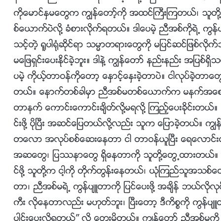
ကိုေမာင္ႏွမေတြက ကြၽန္ေတာ့္ကို အထင္ႀကီးၾကတယ္၊ သူတို႔
စ္ေယာက္ပဲလို႔ ခံစားလိုက္ရတယ္။ ဒါေပမဲ့ ညီအစ္ကိုရဲ႕ ကြန္
သင့္တဲ့ ႐ူပါ႐ုံဆိုင္ရာ သမၼာတရားေတြကို မျပင္ဆင္ျဖစ္လ
မေျဖရွင္းေပးႏိုင္ခဲ့ဘူး။ ဒါနဲ႔ ကြၽန္ေတာ္ နည္းနည္း အျပစ္ရွိ
ပမဲ့ ကိုယ့္တာဝန္ကိုေတာ့ ေႏွာင့္ေႏွးခဲ့တာပဲ။ ငါလုပ္ခဲ့တာ
တယ္။ ေနာက္တစ္ခါမွာ ညီအစ္မတစ္ေယာက္က မနက္အေစာႀကီး
တာနက္ ေကာင္းေကာင္းခ်ိတ္လို႔မရလို႔ ၾကည့္ေပးခိုင္းတယ္။ 
င္းဖို႔ ပိုၿပီး အဆင္ေျပတယ္လို႔လည္း သူက ေျပာခဲ့တယ္။ က
တေလာ အလုပ္စစ္ေဆးေနတာ ငါ တာဝန္ယူၿပီး ေရေလာင္းေ
အဆေတြ၊ ျပႆနာေတြ ရွိေနတာကို သူတို႔ေတြ႕ထားတယ္။ ႐ူပါ႐
င္ဖို႔ သူတို႔က ငါ့ကို တိုက္တြန္းေနတယ္၊ ယုံၾကည္သူအသစ္
တာ၊ ညီအစ္မရဲ႕ ကြန္ပ်ဴတာကို ျပင္ေပးဖို႔ အခ်ိန္ ဘယ္လိုလ
ကီး လိုေနတာလည္း မဟုတ္ဘူး၊ ၿပီးေတာ့ ဒီကိစၥကို ကြန္ပ်ဴတ
ပာင္းေပးလို႔ရတယ္” လို႔ ေတြးမိတယ္။ ကြၽန္ေတာ္ ညီအစ္မကို 