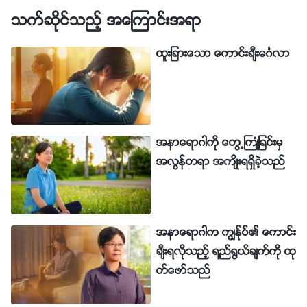
ရလဒ္ကို ရရွိႏိုင္လိမ့္မည္ ျဖစ္ၿပီး၊ သင္တို႔ထဲမွ တစ္ဦးမွ် စြန္႔ပ
သက္ဆိုင္သည့္ အေၾကာင္းအရာ
စ္ခံရမည္ မဟုတ္ေပ။ သင္သည္ အရည္အခ်င္းညံ့ဖ်င္းပါက၊
သင္ႏွင့္သက္ဆိုင္သည့္ ငါ၏ သတ္မွတ္ခ်က္မ်ားသည္
ထူးျခားေသာ ေကာင္းခ်ီးမဂၤလာ
သင္၏ညံ့ဖ်င္းသည့္ အရည္အခ်င္းႏွင့္အညီ ျဖစ္လိမ့္မည္။
သင္သည္ အရည္အခ်င္းျမင့္မားပါက၊ သင္ႏွင့္သက္ဆိုင္သ
ည့္ ငါ၏သတ္မွတ္ခ်က္မ်ားသည္ သင္၏ျမင့္မားသည့္ အရ
ည္အခ်င္းႏွင့္အညီ ျဖစ္လိမ့္မည္။ သင္သည္ မသိနားမလည္ျ
အနာေရာဂါကို ေတြ႕ႀကဳံျခင္းမွ
ဖစ္ကာ စာမတတ္ပါက၊ သင္ႏွင့္သက္ဆိုင္သည့္ ငါ၏သတ္မွ
အလြန္တရာ အက်ိဳးရရွိခဲ့သည္
တ္ခ်က္မ်ားသည္ သင္၏ စာမတတ္ျခင္းႏွင့္အညီ ျဖစ္လိမ့္မ
ည္။ သင္သည္ စာတတ္ပါက၊ သင္ႏွင့္သက္ဆိုင္သည့္
ငါ၏သတ္မွတ္ခ်က္မ်ားသည္ သင္ စာတတ္ေျမာက္သည့္ အ
အနာေရာဂါက ကြၽန္ုပ္၏ ေကာင္း
ခ်က္ႏွင့္အညီ ျဖစ္လိမ့္မည္။ သင္သည္ သက္ႀကီး႐ြယ္အို တ
ခ်ီးရလိုသည့္ ရည္႐ြယ္ခ်က္ကို ထု
စ္ဦးျဖစ္ပါက၊ သင္ႏွင့္သက္ဆိုင္သည့္ ငါ၏သတ္မွတ္ခ်က္
တ္ေဖာ္သည္
မ်ားသည္ သင္၏ အသက္ႏွင့္အညီ ျဖစ္လိမ့္မည္။ သင္သည္