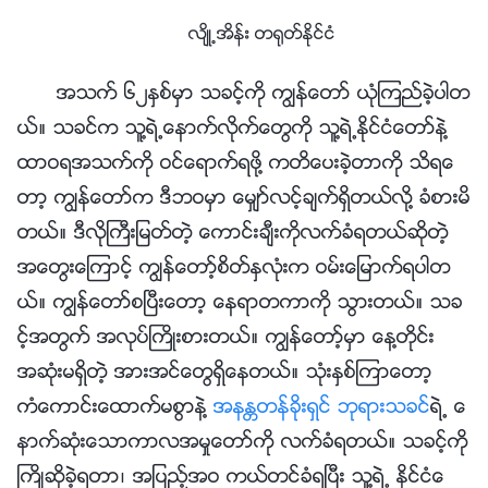
လ်ိဳ႕အိန္း တ႐ုတ္ႏိုင္ငံ
အသက္ ၆၂ႏွစ္မွာ သခင့္ကို ကြၽန္ေတာ္ ယုံၾကည္ခဲ့ပါတ
ယ္။ သခင္က သူ႔ရဲ႕ေနာက္လိုက္ေတြကို သူ႔ရဲ႕ႏိုင္ငံေတာ္နဲ႔
ထာဝရအသက္ကို ဝင္ေရာက္ရဖို႔ ကတိေပးခဲ့တာကို သိရေ
တာ့ ကြၽန္ေတာ္က ဒီဘဝမွာ ေမွ်ာ္လင့္ခ်က္ရွိတယ္လို႔ ခံစားမိ
တယ္။ ဒီလိုႀကီးျမတ္တဲ့ ေကာင္းခ်ီးကိုလက္ခံရတယ္ဆိုတဲ့
အေတြးေၾကာင့္ ကြၽန္ေတာ့္စိတ္ႏွလုံးက ဝမ္းေျမာက္ရပါတ
ယ္။ ကြၽန္ေတာ္စၿပီးေတာ့ ေနရာတကာကို သြားတယ္။ သခ
င့္အတြက္ အလုပ္ႀကိဳးစားတယ္။ ကြၽန္ေတာ့္မွာ ေန႔တိုင္း
အဆုံးမရွိတဲ့ အားအင္ေတြရွိေနတယ္။ သုံးႏွစ္ၾကာေတာ့
ကံေကာင္းေထာက္မစြာနဲ႔
အနႏၲတန္ခိုးရွင္ ဘုရားသခင္
ရဲ႕ ေ
နာက္ဆုံးေသာကာလအမႈေတာ္ကို လက္ခံရတယ္။ သခင့္ကို
ႀကိဳဆိုခဲ့ရတာ၊ အျပည့္အဝ ကယ္တင္ခံရၿပီး သူ႔ရဲ႕ ႏိုင္ငံေ