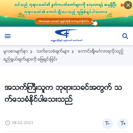
မူလစာမ်က္ႏွာ
သက္ေသခံခ်က္မ်ား
ေကာင္းခ်ီးမဂၤလာရလိုသည့္
ရည္႐ြယ္ခ်က္မ်ားကို ေျဖရွင္းျခင္း
အသက္ႀကီးသူက ဘုရားသခင္အတြက္ သ
က္ေသခံႏိုင္ပါေသးသည္
08.02.2023