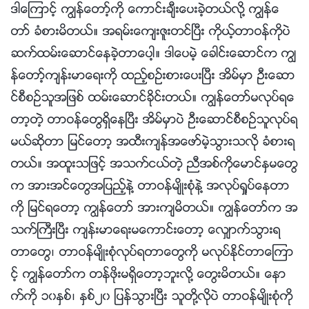
ဒါေၾကာင့္ ကြၽန္ေတာ့္ကို ေကာင္းခ်ီးေပးခဲ့တယ္လို႔ ကြၽန္ေ
တာ္ ခံစားမိတယ္။ အရမ္းေက်းဇူးတင္ၿပီး ကိုယ့္တာဝန္ကိုပဲ
ဆက္ထမ္းေဆာင္ေနခဲ့တာေပါ့။ ဒါေပမဲ့ ေခါင္းေဆာင္က ကြၽ
န္ေတာ့္က်န္းမာေရးကို ထည့္စဥ္းစားေပးၿပီး အိမ္မွာ ဦးေဆာ
င္စီစဥ္သူအျဖစ္ ထမ္းေဆာင္ခိုင္းတယ္။ ကြၽန္ေတာ္မလုပ္ရေ
တာ့တဲ့ တာဝန္ေတြရွိေနၿပီး အိမ္မွာပဲ ဦးေဆာင္စီစဥ္သူလုပ္ရ
မယ္ဆိုတာ ျမင္ေတာ့ အထီးက်န္အေဖာ္မဲ့သြားသလို ခံစားရ
တယ္။ အထူးသျဖင့္ အသက္ငယ္တဲ့ ညီအစ္ကိုေမာင္ႏွမေတြ
က အားအင္ေတြအျပည့္နဲ႔ တာဝန္မ်ိဳးစုံနဲ႔ အလုပ္ရႈပ္ေနတာ
ကို ျမင္ရေတာ့ ကြၽန္ေတာ္ အားက်မိတယ္။ ကြၽန္ေတာ္က အ
သက္ႀကီးၿပီး က်န္းမာေရးမေကာင္းေတာ့ ေလွ်ာက္သြားရ
တာေတြ၊ တာဝန္မ်ိဳးစုံလုပ္ရတာေတြကို မလုပ္ႏိုင္တာေၾကာ
င့္ ကြၽန္ေတာ္က တန္ဖိုးမရွိေတာ့ဘူးလို႔ ေတြးမိတယ္။ ေနာ
က္ကို ၁၀ႏွစ္၊ ႏွစ္၂၀ ျပန္သြားၿပီး သူတို႔လိုပဲ တာဝန္မ်ိဳးစုံကို