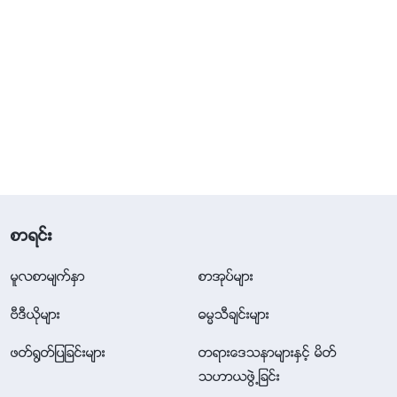
ဥ္သည္ အသင္းေတာ္တိုင္းတြင္ မၾကာခဏ ျဖစ္ေပၚတတ္သ
ည္။ ဥပမာအားျဖင့္ အခ်ိဳ႕လူမ်ားသည္ ေခါင္းေဆာင္တစ္
ဦးဦး သို႔မဟုတ္ အမႈေဆာင္တစ္ဦးဦးအေပၚ အာဃာတထားၾ
ကၿပီး လက္စားေခ်ရန္အလို႔ငွာ သမၼာတရားအေၾကာင္း မိတ္
သဟာယဖြဲ႕ျခင္းတည္းဟူေသာ အေၾကာင္းျပခ်က္ျဖင့္
၎တို႔ကို ေဖာ္ထုတ္ၿပီး စိတ္ျဖာေလ့လာေဆြးေႏြးလ်က္
၎တို႔၏ ေနာက္ကြယ္တြင္ ၎တို႔အေၾကာင္းကို မွတ္ခ်က္
မ်ား ေပးၾကေလသည္။ ထိုသို႔ေသာ လုပ္ရပ္မ်ား၏ ေနာက္
ကြယ္တြင္ရွိသည့္ ႀကံ႐ြယ္ခ်က္ႏွင့္ ရည္႐ြယ္ခ်က္မ်ားက မွား
စာရင္း
ယြင္းေပသည္။ အကယ္၍ တစ္စုံတစ္ဦးသည္
ဘုရားသခင္
မူလစာမ်က္ႏွာ
စာအုပ္မ်ား
အတြက္ သက္ေသခံရန္ႏွင့္ အျခားသူမ်ားကို အက်ိဳးျပဳရန္
သမၼာတရားကို အမွန္တကယ္ မိတ္သဟာယဖြဲ႕ေနျခင္းျဖစ္ပါ
ဗီဒီယိုမ်ား
ဓမၼသီခ်င္းမ်ား
က ထိုသူသည္ မိမိ၏ ကိုယ္ပိုင္ စစ္မွန္ေသာ အေတြ႕အႀကဳံ
ဖတ္႐ြတ္ျပျခင္းမ်ား
တရားေဒသနာမ်ားႏွင့္ မိတ္
မ်ားကို မိတ္သဟာယဖြဲ႕သင့္ၿပီး မိမိကိုယ္ကို စိတ္ျဖာေလ့
သဟာယဖြဲ႕ျခင္း