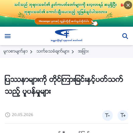
မူလစာမ်က္ႏွာ
သက္ေသခံခ်က္မ်ား
အျခား
ျပႆနာမ်ားကို တိုင္ၾကားျခင္းႏွင့္ပတ္သက္
သည့္ ပူပန္မႈမ်ား
20.05.2026