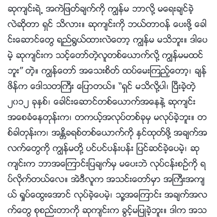
ဆုက်င္းရဲ႕ အကဲျဖတ္ခ်က္ကို ကြၽန္မ ဘာလို႔ မေရးခ်င္ခဲ့
လဲဆိုတာ ရွင္ သိလား။ ဆုက်င္းကို ဘယ္တာဝန္ ေပးဖို႔ ေခါ
င္းေဆာင္ေတြ ရည္႐ြယ္ထားလဲေတာ့ ကြၽန္မ မသိဘူး။ ဒါေပ
မဲ့ ဆုက်င္းက သင့္ေတာ္တဲ့လူတစ္ေယာက္လို႔ ကြၽန္မမထင္
ဘူး” တဲ့။ ကြၽန္ေတာ္ အေသးစိတ္ ထပ္ေမးၾကည့္ေတာ့၊ ခ်န္
ဖိန္က ေဒါသတႀကီး ေျပာတယ္။ “ရွင္ မသိလို႔ပါ၊ ၿပီးခဲ့တဲ့
၂၀၁၂ ခုႏွစ္၊ ေခါင္းေဆာင္တစ္ေယာက္အေနနဲ႔ ဆုက်င္း
အေစခံေနတုန္းက၊ တကယ့္အလုပ္တစ္ခုမွ မလုပ္ခဲ့ဘူး။ တ
စ္ခါတုန္းက၊ အႏၲိခရစ္တစ္ေယာက္ကို ႏွင္ထုတ္ဖို႔ အခ်က္အ
လက္ေတြကို ကြၽန္မတို႔ ပင္ပင္ပန္းပန္း ျပင္ဆင္ခဲ့ေပမဲ့၊ ဆု
က်င္းက ဘာအေၾကာင္းျပခ်က္မွ မေပးဘဲ လုပ္ငန္းစဥ္ကို ရ
ပ္လိုက္တယ္ေလ။ အဲဒီလူက အသင္းေတာ္မွာ အႀကီးအက်
ယ္ ရႈပ္ေထြးေအာင္ လုပ္ခဲ့ေပမဲ့၊ သူ႔အေၾကာင္း အခ်က္အလ
က္ေတြ စုစည္းတာကို ဆုက်င္းက ခြင့္မျပဳခဲ့ဘူး။ ဒါက အသ