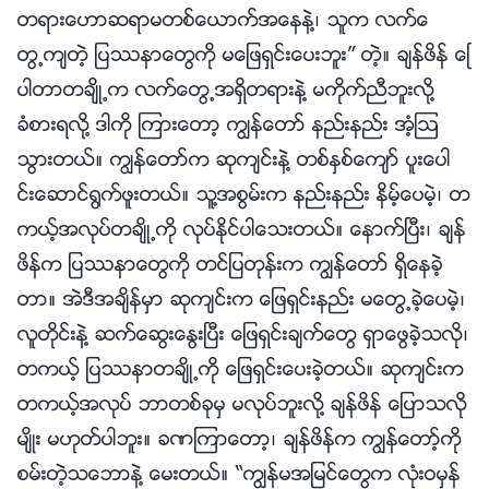
တရားေဟာဆရာမတစ္ေယာက္အေနနဲ႔၊ သူက လက္ေ
တြ႕က်တဲ့ ျပႆနာေတြကို မေျဖရွင္းေပးဘူး” တဲ့။ ခ်န္ဖိန္ ေျ
ပာတာတခ်ိဳ႕က လက္ေတြ႕အရွိတရားနဲ႔ မကိုက္ညီဘူးလို႔
ခံစားရလို႔ ဒါကို ၾကားေတာ့ ကြၽန္ေတာ္ နည္းနည္း အံ့ဩ
သြားတယ္။ ကြၽန္ေတာ္က ဆုက်င္းနဲ႔ တစ္ႏွစ္ေက်ာ္ ပူးေပါ
င္းေဆာင္႐ြက္ဖူးတယ္။ သူ႔အစြမ္းက နည္းနည္း နိမ့္ေပမဲ့၊ တ
ကယ့္အလုပ္တခ်ိဳ႕ကို လုပ္ႏိုင္ပါေသးတယ္။ ေနာက္ၿပီး၊ ခ်န္
ဖိန္က ျပႆနာေတြကို တင္ျပတုန္းက ကြၽန္ေတာ္ ရွိေနခဲ့
တာ။ အဲဒီအခ်ိန္မွာ ဆုက်င္းက ေျဖရွင္းနည္း မေတြ႕ခဲ့ေပမဲ့၊
လူတိုင္းနဲ႔ ဆက္ေဆြးေႏြးၿပီး ေျဖရွင္းခ်က္ေတြ ရွာေဖြခဲ့သလို၊
တကယ့္ ျပႆနာတခ်ိဳ႕ကို ေျဖရွင္းေပးခဲ့တယ္။ ဆုက်င္းက
တကယ့္အလုပ္ ဘာတစ္ခုမွ မလုပ္ဘူးလို႔ ခ်န္ဖိန္ ေျပာသလို
မ်ိဳး မဟုတ္ပါဘူး။ ခဏၾကာေတာ့၊ ခ်န္ဖိန္က ကြၽန္ေတာ့္ကို
စမ္းတဲ့သေဘာနဲ႔ ေမးတယ္။ “ကြၽန္မအျမင္ေတြက လုံးဝမွန္