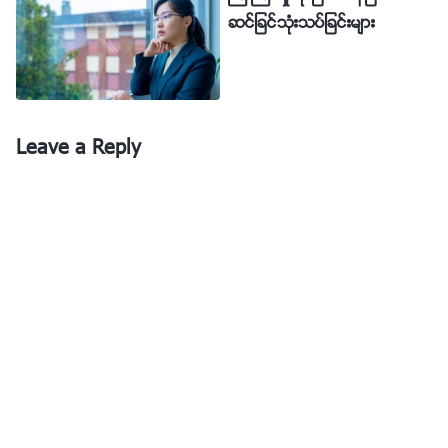
ဖိန္က သူ႔ဆီလည္း ျဖန႔္တယ္တဲ့။ ၿပီးေတာ့ ဆုက်င္းနဲ႔ ေကာ
ဆင္ျခင္သုံးသပ္ျခင္းမ်ား
င္းေကာင္း ပူးေပါင္းေဆာင္႐ြက္လို႔ မရဘူး၊ ဆုက်င္းက
သူ႔ကို ေပးတဲ့ အႀကံျပဳခ်က္ ဘာတစ္ခုမွ လက္မခံဘူးလို႔ ခ်န္
ဖိန္က ေျပာတယ္တဲ့။ ဆုက်င္းရဲ႕ တစ္ေလွ်ာက္လုံး အျပဳအမူ
က ဘယ္လိုလဲဆိုတာ စုံစမ္းေပးဖို႔ေတာင္ ခ်န္ဖိန္က တန္ခြၽ
Leave a Reply
န္းကို ခိုင္းလိုက္ေသးတယ္။ ကြၽန္ေတာ္ အရမ္းအံ့ဩသြားတ
ယ္။ အစတုန္းကေတာ့ ခ်န္ဖိန္က ဆုက်င္းအေပၚ ပုဂၢိဳလ္ေရး
အျမင္ေစာင္းရွိ႐ုံပဲလို႔ ကြၽန္ေတာ္ ထင္ခဲ့တာ။ ဒါေပမဲ့ ဒီကိစၥေ
တြကို သိၿပီးတဲ့ေနာက္မွာေတာ့၊ ဒီကိစၥက သိပ္မ႐ိုးရွင္းဘူးဆို
တာ ကြၽန္ေတာ္ သေဘာေပါက္လိုက္တယ္။ ခ်န္ဖိန္က
ရည္႐ြယ္ခ်က္ရွိရွိနဲ႔ အုပ္စုဖြဲ႕ၿပီးေတာ့ ရႈပ္ေထြးေအာင္ လုပ္ဖို႔ ႀ
ကိဳးစားေနတာပဲ။ ဘုရားႏႈတ္ကပတ္ေတာ္တစ္ပိုဒ္ကို ကြၽန္ေ
တာ္ အမွတ္မထင္ ေတြ႕ခဲ့တယ္။ “
လူတစ္ဦးကို ထင္ရာျမင္
ရာ ျပစ္တင္ရႈတ္ခ်ျခင္း၊ သမုတ္ျခင္းႏွင့္ ညႇဥ္းပန္းျခင္း ျဖစ္စ