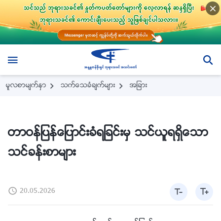
မူလစာမ်က္ႏွာ
သက္ေသခံခ်က္မ်ား
အျခား
တာဝန္ျပန္ေျပာင္းခံရျခင္းမွ သင္ယူရရွိေသာ
သင္ခန္းစာမ်ား
20.05.2026