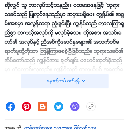
ဆိုလွ်င္ သူ ဘာလုပ္သင့္သနည္း။ ပထမအေနျဖင့္ ‘ဘုရား
သခင္သည္ ျပဳလုပ္ေနသည္မွာ အမွားမရွိေပ။ ကြၽန္ုပ္၏ အစြ
မ္းအစမွာ အလြန္တရာ ညံ့ဖ်င္းၿပီး ကြၽန္ုပ္သည္ ကာလၾကာရွ
ည္စြာ တကယ့္အလုပ္ကို မလုပ္ခဲ့ေသး၊ ထိုအစား အသင္းေ
တာ္၏ အလုပ္ႏွင့္ ညီအစ္ကိုေမာင္ႏွမမ်ား၏ အသက္ဝင္ေ
ရာက္မႈတို႔ကိုသာ ၾကန႔္ၾကာေစခဲ့ၿပီျဖစ္သည္။ ဘုရားသခင္၏
အိမ္ေတာ္သည္ ကြၽန္ုပ္အား ခ်က္ခ်င္း မေမာင္းထုတ္ခဲ့သည္
မွာ ကံေကာင္းလွသည္။ ကြၽန္ုပ္သည္ တကယ္ပင္ အေတာ္ေ
လး အရွက္မဲ့ေနကာ ကြၽန္ုပ္၏ ရာထူးေနရာကို ဤကာလတ
ေနာက္ထပ္ ဖတ္ရန္
စ္ေလွ်ာက္လုံး ၿမဲၿမံစြာ ဆုပ္ကိုင္ထားသည့္အျပင္ ႀကီးမားေ
သာအလုပ္ လုပ္ေဆာင္ထားၿပီဟုပင္ မိမိကိုယ္ကို ယုံၾကည္မိ
သည္။ ကြၽန္ုပ္ မေတာ္တေရာ္ျဖစ္လွပါတကား’ ဟူ၍ ဤသို႔
နားလည္ထားသင့္သည္။ မိမိကိုယ္ကို မုန္းတီးမႈႏွင့္ ေနာင္တ
စိတ္ကို ခံစားရႏိုင္ျခင္းသည္ ေျပာင္းလဲမႈျပဳဖို႔ ဆႏၵရွိျခင္း၏
အေရွ႕သို႔-
တစ္လုတ္စားဖူး သူ႔ေက်းဇူး ျဖစ္သင့္လား