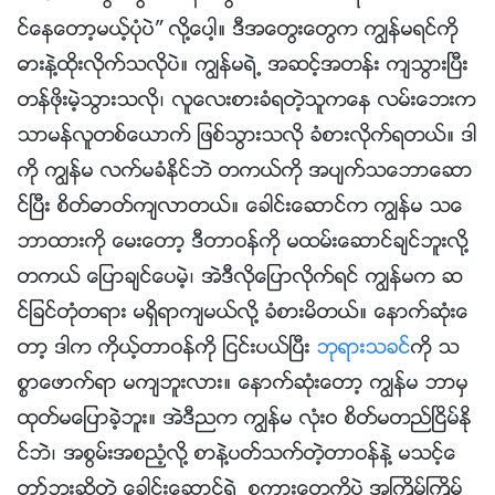
င္ေနေတာ့မယ့္ပုံပဲ” လို႔ေပါ့။ ဒီအေတြးေတြက ကြၽန္မရင္ကို
ဓားနဲ႔ထိုးလိုက္သလိုပဲ။ ကြၽန္မရဲ႕ အဆင့္အတန္း က်သြားၿပီး
တန္ဖိုးမဲ့သြားသလို၊ လူေလးစားခံရတဲ့သူကေန လမ္းေဘးက
သာမန္လူတစ္ေယာက္ ျဖစ္သြားသလို ခံစားလိုက္ရတယ္။ ဒါ
ကို ကြၽန္မ လက္မခံႏိုင္ဘဲ တကယ္ကို အပ်က္သေဘာေဆာ
င္ၿပီး စိတ္ဓာတ္က်လာတယ္။ ေခါင္းေဆာင္က ကြၽန္မ သေ
ဘာထားကို ေမးေတာ့ ဒီတာဝန္ကို မထမ္းေဆာင္ခ်င္ဘူးလို႔
တကယ္ ေျပာခ်င္ေပမဲ့၊ အဲဒီလိုေျပာလိုက္ရင္ ကြၽန္မက ဆ
င္ျခင္တုံတရား မရွိရာက်မယ္လို႔ ခံစားမိတယ္။ ေနာက္ဆုံးေ
တာ့ ဒါက ကိုယ့္တာဝန္ကို ျငင္းပယ္ၿပီး
ဘုရားသခင္
ကို သ
စၥာေဖာက္ရာ မက်ဘူးလား။ ေနာက္ဆုံးေတာ့ ကြၽန္မ ဘာမွ
ထုတ္မေျပာခဲ့ဘူး။ အဲဒီညက ကြၽန္မ လုံးဝ စိတ္မတည္ၿငိမ္ႏို
င္ဘဲ၊ အစြမ္းအစညံ့လို႔ စာနဲ႔ပတ္သက္တဲ့တာဝန္နဲ႔ မသင့္ေ
တာ္ဘူးဆိုတဲ့ ေခါင္းေဆာင္ရဲ႕ စကားေတြကိုပဲ အႀကိမ္ႀကိမ္