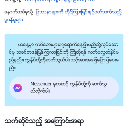
ေဖာ္ျပခ်က္တစ္ခု ဟုတ္သေလာ၊ မဟုတ္သေလာ။ သူသ
ေနာက္တစ္ခုသို႔-
ျပႆနာမ်ားကို တိုင္ၾကားျခင္းႏွင့္ပတ္သက္သည့္
ည္ ဤအရာကို ေျပာႏိုင္ပါက သူ၌ ဆႏၵရွိေနသည္ကို ဆိုလို
ပူပန္မႈမ်ား
သည္။ သူ၏စိတ္ႏွလုံးထဲ၌ ‘ကာလၾကာရွည္စြာ ကြၽန္ုပ္၏ ရာ
ထူးေနရာတြင္ ေခါင္းေဆာင္တစ္ဦးအျဖစ္ အဆင့္အတန္း၏
အက်ိဳးအျမတ္မ်ားအတြက္ ကြၽန္ုပ္အၿမဲတမ္း ႀကိဳးပမ္းခဲ့ၿပီး ျဖ
ယေန႔မွာ ကပ္ေဘးမ်ားက်ေရာက္ေနၿပီ။မည္သို႔လုပ္ေဆာ
စ္သည္။ ကြၽန္ုပ္သည္ အယူဝါဒကို အၿမဲတမ္း ေဟာေျပာၿပီး
င္မွ သခင္တဖန္ျပန္ႂကြလာျခင္းကို ႀကိဳဆိုရန္ လက္မလႊတ္ႏိုင္မ
မိမိကိုယ္ကို အယူဝါဒျဖင့္ ျပင္ဆင္ေနခဲ့သည္။ အသက္ဝင္ေ
ည္နည္း။ကြၽန္ုပ္တို႔ကိုဆက္သြယ္ပါ။သင့္အားအေျဖေျပာျပေပးမ
ည္။
ရာက္မႈအတြက္ ကြၽန္ုပ္မႀကိဳးပမ္းခဲ့ေခ်။ ယခု ျဖဳတ္ခ်ခံရၿပီးေ
နာက္မွသာ ကြၽန္ုပ္သည္ အဘယ္မွ်ပင္ ခ်ိဳ႕ငဲ့ေနသည့္အျပင္
Messenger မွတဆင့္ ကြၽန္ုပ္တို႔ကို ဆက္သြ
လိုအပ္ေနသည္ကို ျမင္ေတြ႕မိသည္။ ဘုရားသခင္သည္ မွ
ယ္လိုက္ပါ။
န္ေသာအရာကို လုပ္ေဆာင္ခဲ့သည္၊ ကြၽန္ုပ္သည္ က်ိဳးႏြံနာခံ
ရမည္ျဖစ္သည္။ အတိတ္တြင္ ကြၽန္ုပ္၌ အဆင့္အတန္း ရွိခဲ့ၿ
ပီး ညီအစ္ကိုေမာင္ႏွမမ်ားက ကြၽန္ုပ္ကို ေကာင္းစြာ ဆက္ဆံ
သက္ဆိုင္သည့္ အေၾကာင္းအရာ
ခဲ့ၾကသည္။ ကြၽန္ုပ္သြားေလရာရာ၌ ၎တို႔က ဝိုင္းရံတတ္ၾ