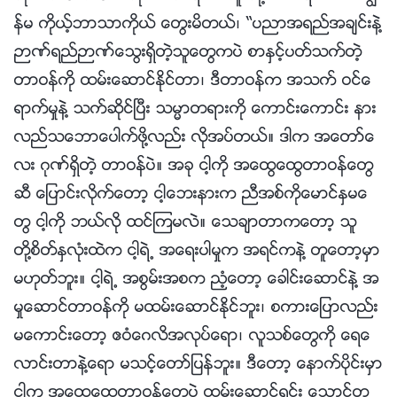
န္မ ကိုယ့္ဘာသာကိုယ္ ေတြးမိတယ္၊ “ပညာအရည္အခ်င္းနဲ႔
ဉာဏ္ရည္ဉာဏ္ေသြးရွိတဲ့သူေတြကပဲ စာႏွင့္ပတ္သက္တဲ့
တာဝန္ကို ထမ္းေဆာင္ႏိုင္တာ၊ ဒီတာဝန္က အသက္ ဝင္ေ
ရာက္မႈနဲ႔ သက္ဆိုင္ၿပီး သမၼာတရားကို ေကာင္းေကာင္း နား
လည္သေဘာေပါက္ဖို႔လည္း လိုအပ္တယ္။ ဒါက အေတာ္ေ
လး ဂုဏ္ရွိတဲ့ တာဝန္ပဲ။ အခု ငါ့ကို အေထြေထြတာဝန္ေတြ
ဆီ ေျပာင္းလိုက္ေတာ့ ငါ့ေဘးနားက ညီအစ္ကိုေမာင္ႏွမေ
တြ ငါ့ကို ဘယ္လို ထင္ၾကမလဲ။ ေသခ်ာတာကေတာ့ သူ
တို႔စိတ္ႏွလုံးထဲက ငါ့ရဲ႕ အေရးပါမႈက အရင္ကနဲ႔ တူေတာ့မွာ
မဟုတ္ဘူး။ ငါ့ရဲ႕ အစြမ္းအစက ညံ့ေတာ့ ေခါင္းေဆာင္နဲ႔ အ
မႈေဆာင္တာဝန္ကို မထမ္းေဆာင္ႏိုင္ဘူး၊ စကားေျပာလည္း
မေကာင္းေတာ့ ဧဝံေဂလိအလုပ္ေရာ၊ လူသစ္ေတြကို ေရေ
လာင္းတာနဲ႔ေရာ မသင့္ေတာ္ျပန္ဘူး။ ဒီေတာ့ ေနာက္ပိုင္းမွာ
ငါက အေထြေထြတာဝန္ေတြပဲ ထမ္းေဆာင္ရင္း ေသာင္တ