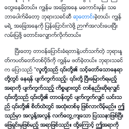
ေတြးေနမိတယ္။ ကြၽန္မ အေျခအေန မေကာင္းမွန္း သေ
ဘာေပါက္မိေတာ့ ဘုရားသခင္ဆီ
ဆုေတာင္း
ခဲ့တယ္၊ ကြၽန္
မရဲ႕ အေျခအေနကို ျပန္ေျပာင္းလဲဖို႔ ဉာဏ္အလင္းေပးၿပီး
လမ္းျပဖို႔ ေတာင္းေလွ်ာက္လိုက္တယ္။
ၿပီးေတာ့ တာဝန္ေျပာင္းခံရတာနဲ႔ပတ္သက္တဲ့ ဘုရားႏႈ
တ္ကပတ္ေတာ္တစ္ပိုဒ္ကို ကြၽန္မ ဖတ္ခဲ့တယ္။ ဘုရားသခင္
က ေျပာသည္ “
လူတို႔သည္ ၎တို႔၏ သင့္ေတာ္ေသာေနရာ
တို႔တြင္ ေနရန္ ပ်က္ကြက္သည့္၊ ၎တို႔ ၿပီးေျမာက္ရမည့္
အရာကို ပ်က္ကြက္သည့္ ကိစၥမ်ားတြင္ တစ္နည္းဆိုရလွ်င္
၎တို႔သည္ ၎တို႔၏ တာဝန္တြင္ ပ်က္ကြက္လွ်င္ ယင္းသ
ည္ ၎တို႔၏ စိတ္ထဲတြင္ အထုံးတစ္ခု ျဖစ္လာလိမ့္မည္။ ဤ
သည္မွာ အလြန္႔အလြန္ လက္ေတြ႕က်ေသာ ျပႆနာျဖစ္ၿပီး
ေျဖရွင္းမွျဖစ္မည့္ အရာျဖစ္သည္။ ထို႔ေၾကာင့္ ဤအရာကို