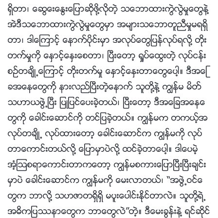
ရွိတာ၊ ေဆြေးေႏြးေျပာဆိုဖို႔လိုတဲ့ သေဘာထားကြဲလြဲမႈေတြနဲ႔
အဲဒီသေဘာထားကြဲလြဲမႈေတြမွာ အမ်ားသေဘာတူညီမႈမရရွိ
တာ၊ ဒါေၾကာင့္ ေနာက္ပိုင္းမွာ အလုပ္ေတြျပန္လုပ္ရလို႔ တိုး
တက္မႈကို ေႏွာင့္ေႏွးေစတာ၊ ၿပီးေတာ့ ရႈပ္ေထြးတဲ့ လုပ္ငန္း
စဥ္တခ်ိဳ႕ေၾကာင့္ တိုးတက္မႈ ေႏွာင့္ေႏွးတာေတြေပါ့။ ဒီအေျ
ခအေနေတြကို နားလည္ၿပီးတဲ့ေနာက္ သူတို႔နဲ႔ ကြၽန္မ မိတ္
သဟာယဖြဲ႕ၿပီး ျပဳျပင္ေပးခဲ့တယ္၊ ၿပီးေတာ့ ဒီအေျခအေနေ
တြကို ေခါင္းေဆာင္ကို တင္ျပခဲ့တယ္။ ကြၽန္မက တကယ့္အ
လုပ္တခ်ိဳ႕ လုပ္ထားေတာ့ ေခါင္းေဆာင္က ကြၽန္မကို လုပ္
တာေကာင္းတယ္လို႔ ေျပာမွာပဲလို႔ ထင္ခဲ့တာေပါ့။ ဒါေပမဲ့
အံ့ဩစရာေကာင္းတာကေတာ့ ကြၽန္မစကားေျပာၿပီးၿပီးခ်င္း
မွာပဲ ေခါင္းေဆာင္က ကြၽန္မကို ေမးလာတယ္၊ “အဖြဲ႕ဝင္ေ
တြက ဘာလို႔ သဟဇာတရွိရွိ မပူးေပါင္းႏိုင္တာလဲ။ သူတို႔ရဲ႕
အဓိကျပႆနာေတြက ဘာေတြလဲ”တဲ့။ ဒီေမးခြန္းနဲ႔ ရင္ဆိုင္