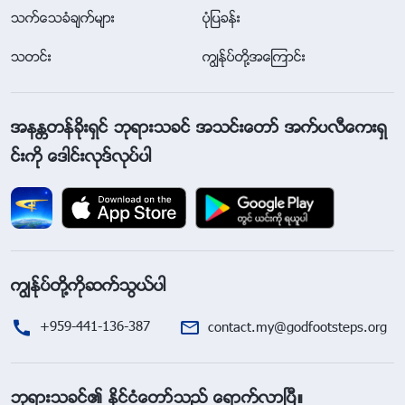
လက္ခံႏိုင္လွ်င္ မည္သည့္အရာကို ဆိုလိုသနည္း။ ယင္းမွာ
သက္ေသခံခ်က္မ်ား
ပုံျပခန္း
သင္၏ စိတ္ႏွလုံးထဲတြင္ ဘုရားသခင္၏ ေစ့ေစ့စပ္စပ္ၾကည့္
သတင္း
ကြၽန္ုပ္တို႔အေၾကာင္း
ရႈစစ္ေဆးျခင္းကို သင္လက္ခံသည္ဟု ဆိုလိုသည္။ သင္သ
ည္ လူတို႔၏ ႀကီးၾကပ္ျခင္း၊ ေစာင့္ၾကည့္ေလ့လာျခင္းႏွင့္ သ
င့္ကို နားလည္ရန္ ႀကိဳးပမ္းျခင္းတို႔ကို လက္မခံလွ်င္၊ ဤ
အနႏၲတန္ခိုးရွင္ ဘုရားသခင္ အသင္းေတာ္ အက္ပလီေကးရွ
အရာအားလုံးကို သင္ျပန္လည္တြန္းလွန္လွ်င္ သင္သည္
င္းကို ေဒါင္းလုဒ္လုပ္ပါ
ဘုရားသခင္၏ ေစ့ေစ့စပ္စပ္ၾကည့္ရႈစစ္ေဆးျခင္းကို လက္
ခံႏိုင္စြမ္း ရွိမည္ေလာ။ ဘုရားသခင္၏ ေစ့ေစ့စပ္စပ္ၾကည့္ရႈ
စစ္ေဆးျခင္းသည္ လူတို႔က သင့္ကို နားလည္ရန္ ႀကိဳးစားသ
ည့္အခ်ိန္ထက္ ပို၍ အေသးစိတ္က်သည္၊ နက္နဲသည္၊ တိ
ကြၽန္ုပ္တို႔ကိုဆက္သြယ္ပါ
က်မွန္ကန္သည္။ ဘုရားသခင္၏ ေတာင္းဆိုခ်က္မ်ားသည္
ပို၍ သတ္သတ္မွတ္မွတ္ျဖစ္သည္၊ တင္းက်ပ္သည္၊ နက္နဲ
+959-441-136-387
contact.my@godfootsteps.org
သည္။ ဘုရားသခင္ ေ႐ြးခ်ယ္ထားေသာလူမ်ား၏ ႀကီးၾကပ္ျ
ခင္းကို သင္လက္မခံႏိုင္လွ်င္ သင္သည္ ဘုရားသခင္၏ ေ
ဘုရားသခင္၏ ႏိုင္ငံေတာ္သည္ ေရာက္လာၿပီ။