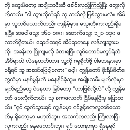
ကို ေတြးမိေတာ့ အမ်ိဳးသမီးဆီ ေခါင္းလွည့္ၾကည့္ၿပီး ေတြးလို
က္တယ္။ “ငါ သြားလိုက္ရင္ သူ ဘယ္လို ျဖစ္သြားမလဲ။ အိမ္
မွာ သူတစ္ေယာက္တည္း က်န္ခဲ့မွာ။ ေသြးတိုးကလည္းရွိေ
နၿပီ။ အေပၚေသြး ၁၆၀-၁၈၀၊ ေအာက္ေသြး ၁၂၀-၁၃၀ ေ
လာက္ရွိတယ္။ ေရာဂါထရင္ အိပ္ရာကေန လန္က်သြားမ
လို၊ အခန္းက ၿပိဳက်မလို ခံစားရၿပီး လႈပ္ေတာင္မလႈပ္ရဲဘဲ
အိပ္ရာထဲ လဲေနတတ္တာ။ သူ႔ကို ဂ႐ုစိုက္ဖို႔ ငါေဘးနားမွာ
မရွိရင္ သူ အဆင္ေျပပါ့မလား” ေပါ့။ ကြၽန္ေတာ္ စိုးရိမ္စိတ္ေ
တြထဲမွာ မနစ္မြန္းဘဲ မေနႏိုင္ခဲ့ဘူး။ အမ်ိဳးသမီး မ်က္လုံးမွာ
မ်က္ရည္ေတြ ဝဲေနတာ ျမင္ေတာ့ “ဘာျဖစ္လို႔လဲ” လို႔ ကြၽန္ေ
တာ္ ေမးလိုက္တယ္။ သူ ခဏေလာက္ ၿငိမ္ေနၿပီးမွ ေျပာတ
ယ္။ “ရွင္ ထြက္သြားရင္ ကြၽန္မမွာ ရင္ဖြင့္စရာလူတစ္ေယာ
က္မွ ရွိေတာ့မွာ မဟုတ္ဘူး။ အသက္ကလည္း ႀကီးလာၿပီ၊
လူကလည္း ေနမေကာင္းဘူး။ ရွင္ ေဘးနားမွာ ရွိေနရင္