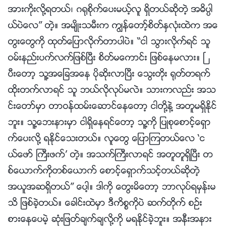
အားကိုးလို႔ရတယ္၊ ဂ႐ုစိုက္ေပးမယ့္လူ ရွိတယ္ဆိုတဲ့ အဓိပၸါ
ယ္ပဲေလ” တဲ့။ အမ်ိဳးသမီးက ကြၽန္ေတာ့္စိတ္ႏွလုံးထဲက အေ
တြးေတြကို ထုတ္ေျပာလိုက္တာပါပဲ။ “ငါ သြားလိုက္ရင္ သူ
ဝမ္းနည္းပက္လက္ျဖစ္ၿပီး စိတ္မေကာင္း ျဖစ္ေနမလား။ ၿ
ပီးေတာ့ သူ႔အေျခအေန ပိုဆိုးလာၿပီး ေသြးတိုး ႐ုတ္တရက္
ထိုးတက္လာရင္ သူ ဘယ္လိုလုပ္မလဲ။ သားကလည္း အသ
င္းေတာ္မွာ တာဝန္ထမ္းေဆာင္ေနေတာ့ ငါတို႔နဲ႔ အတူမရွိႏိုင္
ဘူး။ သူ႔ေဘးနားမွာ ငါရွိေနရင္ေတာ့ သူ႔ကို ျပဳစုေစာင့္ေရွာ
က္ေပးလို႔ ရႏိုင္ေသးတယ္။ လူေတြ ေျပာၾကတယ္ေလ ‘င
ယ္ေဖာ္ ႀကီးဖက္’ တဲ့။ အသက္ႀကီးလာရင္ အတူတူရွိၿပီး တ
စ္ေယာက္ကိုတစ္ေယာက္ ေစာင့္ေရွာက္သင့္တယ္ဆိုတဲ့
အယူအဆရွိတယ္” ေပါ့။ ဒါကို ေတြးမိေတာ့ ဘာလုပ္ရမွန္းမ
သိ ျဖစ္ခဲ့တယ္။ ေခါင္းထဲမွာ ဒီကိစၥကိုပဲ ဆက္တိုက္ စဥ္း
စားေနေပမဲ့ ဆုံးျဖတ္ခ်က္ခ်လို႔ကို မရႏိုင္ခဲ့ဘူး။ အနီးအနား