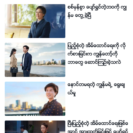
ေနာက္တစ္ေန႔ မနက္က်ေတာ့ ကြၽန္ေတာ့္အမ်ိဳးသမီး
စစ္မွန္စြာ ေပ်ာ္႐ႊင္တဲ့ဘဝကို ကြၽ
က အိပ္ရာထဲ လွဲေနတာကို ကြၽန္ေတာ္ေတြ႕ခဲ့တယ္။ ေသြး
န္မ ေတြ႕ခဲ့ၿပီ
တိုး ျပန္ထၿပီး ေခါင္းမူးလြန္းလို႔ မထႏိုင္ဘဲ မ်က္ႏွာကလည္း
ျဖဴေဖ်ာ့ၿပီး ေခ်ာင္က်ေနတယ္။ ကြၽန္ေတာ့္စိတ္ႏွလုံးက ဂ
နာမၿငိမ္ ျပန္ျဖစ္သြားတယ္။ “သူ႔ေရာဂါက အခ်ိန္မေ႐ြး ထေ
ျပည့္စုံတဲ့ အိမ္ေထာင္ေရးကို လို
ဖာက္ႏိုင္တာပဲ၊ ေရထေသာက္ရင္း မူးလဲသြားရင္ ဘယ္လိုလု
က္စားျခင္းက ကြၽန္ေတာ့္ကို
ပ္မလဲ။ ၿပီးေတာ့ အဲဒီကေန တျခားေရာဂါေတြ ဆက္ျဖစ္လာ
ဘာေတြ ေဆာင္ၾကဥ္းခဲ့သလဲ
ရင္၊ ေလေတာင္ျဖတ္သြားရင္ ဘယ္လိုလုပ္မလဲ။ သူ ဒီလိုျဖ
စ္ေနေတာ့၊ သူ႔ကို ထားခဲ့ဖို႔ ငါ စိတ္မေျဖာင့္ဘူး။ အထူးသျဖ
ေနာင္တမရတဲ့ ကြၽန္မရဲ႕ ေ႐ြးခ်
င့္ အသက္ႀကီးလာေလ ေရာဂါထေဖာက္ဖို႔ အခြင့္အေရး ပို
ယ္မႈ
မ်ားေလပဲ။ ကြၽန္ေတာ္ ဂ႐ုစိုက္ေပးတာကို သူပိုၿပီးေတာ့ေ
တာင္ လိုမွာပဲ။ ေခါင္းေဆာင္ဆီကို စာေရးၿပီး ငါနဲ႔အတူတူ
တာဝန္ထမ္းေဆာင္ဖို႔ အမ်ိဳးသမီးပါ အတူလိုက္လို႔ရမလား ေ
ၿပီးျပည့္စုံတဲ့ အိမ္ေထာင္ေရးျဖစ္ေ
မးလို႔ရႏိုင္တာပဲ။ ၿပီးေတာ့ ဧည့္ခံတာဝန္ကို သူလုပ္ႏိုင္တ
အာင္ အားထုတ္ျခင္းျဖင့္ ေပ်ာ္႐ႊင္