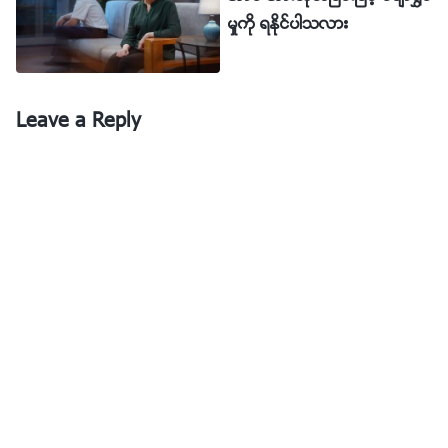
ယ္။ ဒါဆိုရင္ ငါ သူ႔အတြက္ စိတ္ပူစရာ မလိုေတာ့ဘူး” ဆိုၿ
မႈကို ရႏိုင္ပါသလား
ပီး ေတြးမိတယ္။ ေနာက္ေတာ့ ကြၽန္ေတာ္ စာေရးလိုက္တ
ယ္။ ဒါေပမဲ့ ေရးၿပီးသားစာကို ၾကည့္ၿပီး ကြၽန္ေတာ္ ေတာ္ေ
တာ္ စိတ္မသက္မသာျဖစ္တယ္။ ကိုယ့္ကိုယ္ကိုယ္ ေမးမိတ
Leave a Reply
ယ္။ “ငါ ဒီစာေရးၿပီး ဘာလုပ္ေနတာလဲ။ အေျခအေနေတြ
သတ္မွတ္ေနတာပဲ မဟုတ္ဘူးလား။ ငါက ယုံၾကည္သူ တ
စ္ေယာက္ပဲ၊ ဒါေပမဲ့ ကိုယ့္ဆႏၵနဲ႔ မကိုက္ညီတဲ့ တာဝန္နဲ႔ ႀကဳံ
လာရေတာ့ ျငင္းဖို႔ ဆင္ေျခေပးေနတာပဲ။ ဒီလိုလုပ္တာက
ဘယ္ေနရာမွာ က်ိဳးႏြံနာခံရာ ေရာက္လို႔လဲ။ ငါ့အလိုအတိုင္း
လုပ္ေပးဖို႔ပဲ ဘုရားသခင္ကို ေတာင္းဆိုေနတာ မဟုတ္လား။
ငါ့မွာ ဆင္ျခင္တုံတရားဆိုတာ ရွိရဲ႕လား” ေပါ့။ ကြၽန္ေတာ့္အ
မ်ိဳးသမီးက ဘယ္ေလာက္ မသက္မသာျဖစ္ေနရသလဲဆိုတာ
ကို ကြၽန္ေတာ္ ထပ္ ၾကည့္လိုက္ၿပီး ကြၽန္ေတာ့္စိတ္ေတြ ရႈပ္ေ
ထြးသြားတယ္။ တစ္ဖက္မွာက ဧဝံေဂလိေဟာေျပာရမယ့္