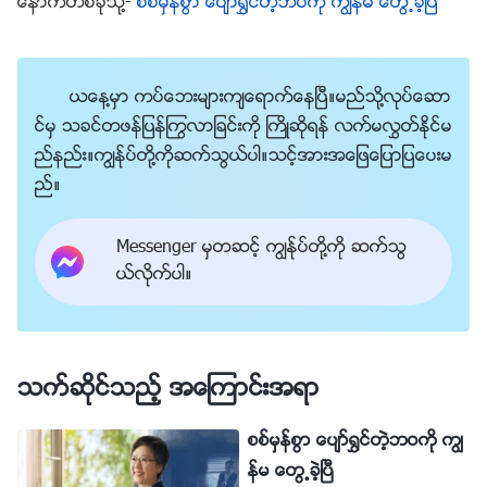
ေနာက္တစ္ခုသို႔-
စစ္မွန္စြာ ေပ်ာ္႐ႊင္တဲ့ဘဝကို ကြၽန္မ ေတြ႕ခဲ့ၿပီ
ျပန္အမွတ္ရလိုက္တယ္။ “
ျဖစ္ပ်က္မႈတိုင္း၏ ေနာက္ကြယ္တြ
င္ ဘုရားသခင္ေရွ႕တြင္ စာတန္ျပဳလုပ္သည့္ အေလာင္း
အစားတစ္ခုျဖစ္ၿပီး ယင္းတို႔သည္ လူတို႔အေနျဖင့္ ဘုရားသခ
ယေန႔မွာ ကပ္ေဘးမ်ားက်ေရာက္ေနၿပီ။မည္သို႔လုပ္ေဆာ
င္အတြက္ မိမိ၏ သက္ေသခံခ်က္တြင္ ခိုင္မာစြာ ရပ္တည္ဖို႔
င္မွ သခင္တဖန္ျပန္ႂကြလာျခင္းကို ႀကိဳဆိုရန္ လက္မလႊတ္ႏိုင္မ
လိုအပ္သည္။
”
ည္နည္း။ကြၽန္ုပ္တို႔ကိုဆက္သြယ္ပါ။သင့္အားအေျဖေျပာျပေပးမ
(ႏႈတ္ကပတ္ေတာ္၊ အတြဲ (၁)၊ ဘုရားသခင္၏ ေ
ည္။
ပၚထြန္းျခင္းႏွင့္ အမႈေတာ္၊ ဘုရားသခင္ကို ခ်စ္ျခင္းသည္သာလွ်င္
စာတန္က
ဘုရားသခင္ကို အမွန္တကယ္ ယုံၾကည္ျခင္းျဖစ္သည္)
Messenger မွတဆင့္ ကြၽန္ုပ္တို႔ကို ဆက္သြ
ကြၽန္မခင္ပြန္းကေနတစ္ဆင့္ ကြၽန္မကို ဘုရားသခင္ကို ဆ
ယ္လိုက္ပါ။
က္မယုံၾကည္ေတာ့ေအာင္ လုပ္ေနတာပဲ။ သူ႔ရဲ႕ ဆိုးယုတ္တဲ့
အႀကံအစည္ကို ကြၽန္မ ထိုးထြင္းသိျမင္မွရမယ္။ ဒါနဲ႔ ကြၽန္
မက ျပတ္ျပတ္သားသား ေျပာလိုက္တယ္၊ “ကြၽန္မယုံၾကည္ျ
သက္ဆိုင္သည့္ အေၾကာင္းအရာ
ခင္းေၾကာင့္ ရွင့္ကို ဒုကၡေရာက္ေစမွာ စိုးရိမ္တယ္ဆိုရင္ ကြၽ
န္မက ရွင့္ကို ကြၽန္မနဲ႔ဆက္ေနဖို႔ အတင္းအက်ပ္မလုပ္ႏိုင္ပါ
စစ္မွန္စြာ ေပ်ာ္႐ႊင္တဲ့ဘဝကို ကြၽ
ဘူး။ ရွင္က ကြာရွင္းခ်င္တယ္ဆိုရင္လဲ ကြာရွင္းလိုက္ပါ၊ ဘာ
န္မ ေတြ႕ခဲ့ၿပီ