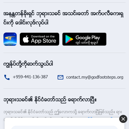
နည္းပဲ ရွာႏိုင္ေပမဲ့ တတ္ႏိုင္သေလာက္ ေခြၽတာဖို႔ ႀကိဳးစားခဲ့ၿ
ပီး ကြၽန္မရဲ႕ လစာအားလုံးကို မိသားစုရဲ႕ ေနထိုင္စားေသာ
အနႏၲတန္ခိုးရွင္ ဘုရားသခင္ အသင္းေတာ္ အက္ပလီေကးရွ
က္စရိတ္ေတြအတြက္ သုံးခဲ့တယ္။ ဒီလိုဆိုရင္ သူက ကြၽန္မ
င္းကို ေဒါင္းလုဒ္လုပ္ပါ
ပိုက္ဆံမရွာေတာ့ဘူးလို႔ ဘယ္လိုလုပ္ ေျပာႏိုင္ရတာလဲ။ ဒါေ
ပမဲ့ ကြၽန္မခင္ပြန္းရဲ႕ ႏွလုံးသားက သံမဏိလိုပဲ မာေက်ာေန
ပုံရၿပီး ကြၽန္မဆီက ဘယ္လိုေျပာင္းလဲမႈကိုမွ လုံးဝ သတိမ
ထားမိခဲ့ဘူး။ သူက “ငါ နင့္ေျခေထာက္ေတြကို ႐ိုက္ခ်ိဳးၿပီး
ကြၽန္ုပ္တို႔ကိုဆက္သြယ္ပါ
အိမ္မွာ ေသာ့ခတ္ထားလိုက္မယ္၊ အဲဒီအခါက်မွ နင္ ဘုရား
သခင္ကို ယုံၾကည္ေသးလား ၾကည့္ၾကေသးတာေပါ့” လို႔ေ
+959-441-136-387
contact.my@godfootsteps.org
တာင္ ၿခိမ္းေျခာက္ခဲ့တယ္။ တစ္ခါတုန္းကဆိုရင္ သူက ကြၽန္
မလည္ပင္းကို ဆြဲညႇစ္ၿပီး ေျပာတယ္၊ “နင့္ကို ငါလည္ပင္းညႇ
ဘုရားသခင္၏ ႏိုင္ငံေတာ္သည္ ေရာက္လာၿပီ။
စ္သတ္လိုက္မယ္၊ ၿပီးရင္ နင့္ဘုရားသခင္က နင့္ကို လာက
ဘုရားသခင္၏ ႏိုင္ငံေတာ္သည္ ဤေလာကသို႔ ေရာက္လာၿပီျဖစ္သည္။ ရား
ယ္လား မကယ္လား ၾကည့္ၾကေသးတာေပါ့” တဲ့။ အဲဒီညမွာ
သခင္၏ ႏိုင္ငံေတာ္သို႔ သင္ဝင္ေရာက္ခ်င္ပါသလား။
ပိုမိုေလ့လာမည္။
ခင္ပြန္းက အရင္တုန္းက ကြၽန္မအေပၚ ဘယ္ေလာက္ဂ႐ုစို