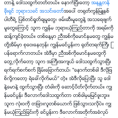
တာနဲ႔ ေဒါသထြက္တတ္တယ္။ ေနာက္ၿပီးေတာ့
အနႏၲတန္
ခိုးရွင္ ဘုရားသခင္ အသင္းေတာ္
အေပၚ တ႐ုတ္ကြန္ျမဴနစ္
ပါတီရဲ႕ ျပစ္တင္ရႈတ္ခ်မႈေတြ၊ ဖမ္းဆီးမႈေတြနဲ႔ အသေရဖ်က္
မႈေတြေၾကာင့္ သူက ကြၽန္မ ဘုရားယုံၾကည္တာကို အရမ္းကို
ဆန႔္က်င္ခဲ့တယ္။ တစ္ေန႔မွာ ညီအစ္ကိုေမာင္ႏွမေတြ ကြၽန္မ
တို႔အိမ္မွာ စုေဝးေနတုန္း ကြၽန္မခင္ပြန္းက ႐ုတ္တရက္ႀကီး ျ
ပန္ေရာက္လာတယ္။ အဲဒီမွာ ညီအစ္ကိုေမာင္ႏွမေတြကို
ေတြ႕လိုက္ေတာ့ သူက အႀကီးအက်ယ္ ေဒါသထြက္သြားၿပီး
ရက္ရက္စက္စက္ ၿခိမ္းေျခာက္တယ္၊ “ေနာက္တစ္ခါ ဒီလိုျဖ
စ္လို႔ကေတာ့ ရဲေခၚလိုက္မယ္” တဲ့။ အဲဒီလိုေျပာၿပီး သူ ေဒါ
နဲ႔ေမာနဲ႔ ထြက္သြားၿပီး တံခါးကို ေဆာင့္ပိတ္လိုက္တယ္။ ကြၽ
န္မခင္ပြန္း ဒီေလာက္ေဒါသထြက္တာ တစ္ခါမွမျမင္ဖူးဘူး။
သူက လုံးဝကို တျခားလူတစ္ေယာက္ ျဖစ္သြားသလိုပဲ။ ကြၽ
န္မယုံၾကည္ျခင္းကို ခင္ပြန္းက ဒီေလာက္အတိုက္အခံလုပ္