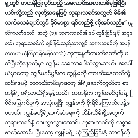
ရွ႕တြင္ စာတန္ျပဳလုပ္သည့္ အေလာင္းအစားတစ္ခုျဖစ္ၿပီး
ယင္းတို႔သည္ လူတို႔အေနျဖင့္ ဘုရားသခင္အတြက္ မိမိ၏
သက္ေသခံခ်က္တြင္ ခိုင္မာစြာ ရပ္တည္ဖို႔ လိုအပ္သည္။
”
(ႏႈ
တ္ကပတ္ေတာ္၊ အတြဲ (၁)၊ ဘုရားသခင္၏ ေပၚထြန္းျခင္းႏွင့္ အမႈေ
တာ္၊ ဘုရားသခင္ကို ခ်စ္ျခင္းသည္သာလွ်င္ ဘုရားသခင္ကို အမွန္
ဘုရားႏႈတ္ကပတ္ေတာ္ကို ဖ
တကယ္ ယုံၾကည္ျခင္းျဖစ္သည္)
တ္ၿပီးတဲ့ေနာက္မွာ ကြၽန္မ သေဘာေပါက္သြားတယ္။ အေပၚ
ယံမွာေတာ့ ကြၽန္မခင္ပြန္းက ကြၽန္မကို တားဆီးေနတယ္လို႔
ထင္ရေပမဲ့ တကယ္တမ္းမွာေတာ့ ဒါရဲ႕ေနာက္ကြယ္မွာ စာ
တန္ရဲ႕ ပရိယာယ္ရွိေနခဲ့တယ္။ စာတန္က ကြၽန္မခင္ပြန္းရဲ႕ ၿ
ခိမ္းေျခာက္မႈကို အသုံးခ်ၿပီး ကြၽန္မကို စိုးရိမ္ေၾကာက္လန႔္ေ
စတယ္၊ ကြၽန္မတို႔ရဲ႕ဆက္ဆံေရးကို ထိန္းသိမ္းဖို႔အတြက္
ဘုရားသခင္နဲ႔ ေဝးကြာသြားေအာင္၊ ဘုရားသခင္ကို သစၥာေ
ဖာက္ေအာင္၊ ၿပီးေတာ့ ကြၽန္မရဲ႕ ယုံၾကည္ျခင္းနဲ႔ တာဝန္ကို