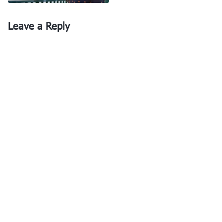
က္အ႐ြယ္နဲ႔ ဘုရားသခင္ကို ဘယ္လိုလုပ္ ယုံၾကည္ႏိုင္ရတာ
လဲ။ တျခားလူေတြရဲ႕ မိန္းမေတြကို ၾကည့္စမ္းပါဦး၊ တစ္ေ
Leave a Reply
န႔လုံး အိမ္မွာ ဘာအရသာရွိတာေတြ ခ်က္ရမလဲဆိုတာ ေလ့
လာေနၾကတယ္၊ အကုန္လုံးလည္း ခ်က္တတ္ၾကတယ္။ အဲ
ဒီေတာ့ နင္က ငါ့အတြက္ ဘာအသုံးဝင္လို႔လဲ။ ေခြးတစ္ေ
ကာင္ ေမြးထားတာေတာင္မွ ပိုေကာင္းဦးမယ္။ နင္က ပိုက္
ဆံလည္း ႀကိဳးစားၿပီးမရွာဘူး။ ငါတို႔ကေလးက တစ္ေန႔က်ရ
င္ ေက်ာင္းတက္ရဦးမွာ၊ ေနမေကာင္းျဖစ္ရင္လည္း ေဆးကု
ဖို႔ လိုဦးမွာ။ နင္က ပိုက္ဆံနည္းနည္းပါးပါး မစုထားရင္ အသ
က္ႀကီးလာတဲ့အခါ နင့္ဘုရားကိုပဲ နင့္ကို ေထာက္ပံ့ခိုင္းလို
က္။ နင့္ရဲ႕ ဘုရားယုံၾကည္မႈေၾကာင့္ နင္ အဖမ္းခံရရင္ ငါ
တို႔ကေလး စစ္မႈထမ္းခြင့္နဲ႔တကၠသိုလ္ဝင္ခြင့္အခြင့္အလမ္းေ
တြကို ထိခိုက္လိမ့္မယ္။ တ႐ုတ္ျပည္မွာက ကြန္ျမဴနစ္ပါတီ
ကို နားေထာင္ရတယ္၊ အားနည္းတဲ့သူက အားႀကီးတဲ့သူကို