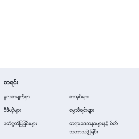
န္မ လုံးလုံး ယူက်ဳံးမရ ျဖစ္ခဲ့ရတယ္။ “ကြာရွင္းလိုက္ရင္
ငါက အားကိုးရာမဲ့ၿပီး တစ္ေကာင္ႂကြက္ဆိုေတာ့ ဘယ္လိုလု
ပ္ အသက္ရွင္မလဲ” လို႔ ေတြးမိတယ္။ ကြၽန္မရင္ထဲ မြန္းက်ပ္ၿ
ပီး မ်က္ရည္ေတြကလည္း ပိုးပိုးေပါက္ေပါက္ က်လာတာေ
ပါ့။ လူသားေတြကို ဘုရားသခင္ ဖန္ဆင္းထားတာ၊ ဘုရား
သခင္က ကြၽန္မတို႔ကို အသက္ဇီဝအသက္ရွဴခြင့္ ေပးထားတဲ့
အျပင္ လိုအပ္တာမွန္သမွ် ေထာက္ပံ့ေပးထားတာဆိုေတာ့
လူေတြက ဘုရားသခင္ကို ကိုးကြယ္တာဟာ လုံးဝ သဘာဝ
စာရင္း
က်ၿပီး က်ိဳးေၾကာင္းခိုင္လုံမွ်တတယ္လို႔ ကြၽန္မ ေတြးမိတယ္။
ဘာပဲျဖစ္ျဖစ္ ဘုရားသခင္ကို ယုံၾကည္တာကိုေတာ့ ငါ မရပ္
မူလစာမ်က္ႏွာ
စာအုပ္မ်ား
တန႔္ႏိုင္ဘူးလို႔ ခံစားမိတယ္။ အဲဒီအခ်ိန္မွာ သမီးေလးက
ဗီဒီယိုမ်ား
ဓမၼသီခ်င္းမ်ား
သူ႔အေဖကို ေျပာတယ္။ “အေဖတို႔ ကြာရွင္းၾကမယ္ဆိုရင္
ဖတ္႐ြတ္ျပျခင္းမ်ား
တရားေဒသနာမ်ားႏွင့္ မိတ္
သားနဲ႔သမီးက အေမနဲ႔ပဲ ေနမွာ၊ အေဖနဲ႔ မေနဘူး” တဲ့။ အဲဒီ
သဟာယဖြဲ႕ျခင္း
က်မွပဲ ေယာက်္ားက ေလွ်ာ့ေပးလိုက္ၿပီး ကြာရွင္းမဲ့ကိစၥကို