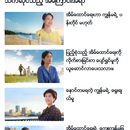
သက္ဆိုင္သည့္ အေၾကာင္းအရာ
ေႏွာင့္ယွက္မႈ ျဖစ္သည္။ သင္တို႔အေပၚ ဘုရားသခင္ ျပဳလု
ပ္သည့္ အလုပ္အဆင့္တိုင္း၏ ေနာက္ကြယ္တြင္ ဘုရားသခ
အိမ္ေထာင္ေရးဟာ ကြၽန္မရဲ႕ ပ
န္းတိုင္ မဟုတ္
င္ႏွင့္ ျပဳလုပ္သည့္ စာတန္၏ အေလာင္းအစားရွိသည္။ ဤ
အရာ၏ေနာက္ကြယ္တြင္ တိုက္ပြဲပင္။
”
(ႏႈတ္ကပတ္ေတာ္၊ အ
တြဲ (၁)၊ ဘုရားသခင္၏ ေပၚထြန္းျခင္းႏွင့္ အမႈေတာ္၊ ဘုရားသခင္
ကို ခ်စ္ျခင္းသည္သာလွ်င္ ဘုရားသခင္ကို အမွန္တကယ္ ယုံၾကည္ျ
ျပည့္စုံသည့္ အိမ္ေထာင္ေရးကို
လိုက္စားျခင္းက ေပ်ာ္႐ႊင္မႈကို
ဘုရားႏႈတ္ကပတ္ေတာ္ရဲ႕ ဉာဏ္ပြင့္ေစျခင္းက
ခင္းျဖစ္သည္)
ယူေဆာင္လာေပးသလား။
ကြၽန္မကို နားလည္ေစခဲ့တယ္။ အေပၚယံၾကည့္ရင္ ေယာ
က်္ားက ကြၽန္မကို ညႇဥ္းပန္းႏွိပ္စက္ေနပုံေပါက္ေပမဲ့ တက
ယ္တမ္းက်ေတာ့ ဒါေတြရဲ႕ ေနာက္ကြယ္မွာ စာတန္ရဲ႕ ပရိ
ေနာင္တမရတဲ့ ကြၽန္မရဲ႕ ေ႐ြးခ်
ယ္မႈ
ယာယ္ေတြ ရွိေနတာပါ။ ကြၽန္မကို စာတန္က ဘုရားသခင္
ကို ျငင္းပယ္ေစခ်င္ၿပီး ကိုယ္ေတာ့္ကို သစၥာေဖာက္ေစခ်င္
တာေလ။ ေယာက်္ားရဲ႕ ေဒါသကို ေၾကာက္႐ုံသက္သက္နဲ႔
ဘုရားသခင္ကို ဆက္မယုံေတာ့ပါဘူးလို႔ ကြၽန္မ မေျပာႏိုင္
အိမ္ေထာင္ေရးရဲ႕ ေက်းကြၽန္မျဖ