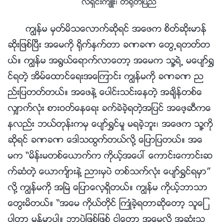
လီရွင္းက်ဴး၊ တ႐ုတ္ျပည္
ကြၽန္မ မွတ္မိသေလာက္ဆိုရင္ အေဖက စိတ္ဆိုးမာန္
ဆိုးျဖစ္ၿပီး အေမကို ႐ိုက္ႏွက္တာ ခဏခဏ ေတြ႕ရတတ္တ
ယ္။ ကြၽန္မ အ႐ြယ္ေရာက္လာေတာ့ အေမက သူ႔ရဲ႕ မေပ်ာ္႐ႊ
င္ရတဲ့ အိမ္ေထာင္ေရးအေၾကာင္း ကြၽန္မကို ခဏခဏ ည
ည္းျပတတ္တယ္။ အေဖနဲ႔ ေပါင္းသင္းေနတဲ့ အခ်ိန္တစ္ေ
လွ်ာက္လုံး စားဝတ္ေနေရး ခက္ခဲခဲ့ရတဲ့အျပင္ အေဖ့ဆီကေ
နလည္း ဘယ္တုန္းကမွ ေပ်ာ္႐ႊင္မႈ မရခဲ့ဘူး၊ အေဖက သူ႔ကို
ဆိုရင္ ခဏခဏ ေဒါသထြက္တယ္လို႔ ေျပာျပတယ္။ အေ
မက “မိန္းမတစ္ေယာက္က ကိုယ့္အေပၚ ေကာင္းေကာင္းဆ
က္ဆံတဲ့ ေယာက်္ားနဲ႔ ညားမွပဲ တစ္သက္လုံး ေပ်ာ္႐ႊင္ရမွာ”
လို႔ ကြၽန္မကို အၿမဲ ေျပာေလ့ရွိတယ္။ ကြၽန္မ ကိုယ့္ဘာသာ
ေတြးမိတယ္။ “အေမ ကိုယ္တိုင္ ႀကဳံခဲ့ရတာဆိုေတာ့ သူေျ
ပာတာ မွန္မွာပါ။ ဘာပဲျဖစ္ျဖစ္ ငါေတာ့ အေမ့လို အဆုံးသ