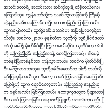
အသင္းေတာ္ရဲ႕ အသင္းသား အစ္ကိုဆူးနဲ႔ ဆုံခဲ့တယ္ေလ။
မၾကာပါဘူး၊ ကြၽန္ေတာ္တို႔က သခင္ႂကြလာျခင္းကို ႀကိဳဆို
တဲ့နည္းလမ္းအေၾကာင္း စၿပီး စကားစျမည္ေျပာၾကတယ္။
သူကေျပာတယ္။ သူတို႔ေခါင္းေဆာင္က အၿမဲေျပာေလ့ရွိတ
ယ္တဲ့။ သခင္က ၂၀၀၀ ခုႏွစ္ထဲမွာ သူတို႔ကို သူ႔ရဲ႕ႏိုင္ငံေတာ္
ထဲကို ေခၚဖို႔ မိုးတိမ္စီးၿပီး ႂကြလာမယ္ဆိုပဲ။ လူတိုင္းက အဲဒါ
ကို ယုံၾကည္ျခင္း အျပည့္အဝနဲ႔ ေစာင့္ၾကတာေပါ့။ ဒါေပမဲ့
တစ္ႏွစ္ၿပီးတစ္ႏွစ္သာ ကုန္သြားတယ္။ သခင္က မိုးတိမ္စီးၿ
ပီး မႂကြလာေသးဘူး။ သူတို႔ေခါင္းေဆာင္က ဒါကို ဘယ္လို
ရွင္းျပရမွန္း မသိဘူး။ ဒီေတာ့ သခင္ ႂကြလာျခင္းအေၾကာင္း
ေျပာဖို႔ကို သူက ေရွာင္ေတာ့တာပဲ။ ယုံၾကည္သူ အနည္းစု
က မရွင္းမလင္း ျဖစ္ၾကရတယ္။ ေဘးဒုကၡေတြက ပိုမ်ားလာၿ
ပီး သခင္ ႂကြလာျခင္း ပေရာဖက္ျပဳခ်က္ အားလုံးကလည္း ျ
ပည့္စုံၿပီးေနၿပီဆိုေတာ့၊ သူက ျပန္ႂကြလာၿပီးေလာက္ၿပီလို႔ေ