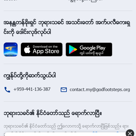
ျဖစ္သည္။ ဤနည္းျဖင့္ ေနာက္ဆုံးေသာကာလ အတြင္းရွိ
လူအားလုံးက ငါသည္ ျပန္ႂကြလာသည့္ ကယ္တင္ရွင္ ျဖစ္ၿ
ပီး၊ လူသားမ်ိဳးႏြယ္အားလုံးကို သိမ္းပိုက္ေသာ အနႏၲတန္ခိုး
အနႏၲတန္ခိုးရွင္ ဘုရားသခင္ အသင္းေတာ္ အက္ပလီေကးရွ
ရွင္ ဘုရားသခင္ ျဖစ္သည္ကို ေတြ႕ျမင္ၾကေပမည္။ ၿပီးလွ်င္
င္းကို ေဒါင္းလုဒ္လုပ္ပါ
ငါသည္ တစ္ခ်ိန္က လူသားအတြက္ အျပစ္ေျဖရာယဇ္ ျဖစ္
ခဲ့ေသာ္လည္း၊ ေနာက္ဆုံးေသာကာလတြင္ ခပ္သိမ္းေသာ
အရာတို႔ကို မီးရႈိ႕ဖ်က္ဆီးသည့္ ေနမင္း၏ မီးေတာက္မီးလွ်ံ
မ်ားလည္း ျဖစ္လာသည့္အျပင္၊ ခပ္သိမ္းေသာအရာတို႔ကို
ကြၽန္ုပ္တို႔ကိုဆက္သြယ္ပါ
ထုတ္ေဖာ္ျပသည့္ ေျဖာင့္မတ္ျခင္း၏ ေနမင္းလည္း ျဖစ္လာ
သည္ကို အားလုံး ေတြ႕ျမင္ရလိမ့္မည္။ ဤသည္မွာ ေနာက္
+959-441-136-387
contact.my@godfootsteps.org
ဆုံးေသာကာလ၌ ငါ၏အမႈ ျဖစ္သည္။ လူအားလုံးက ငါသ
ည္ ေျဖာင့္မတ္ေသာ ဘုရားသခင္၊ ေလာင္ကြၽမ္းေနေသာ ေ
ဘုရားသခင္၏ ႏိုင္ငံေတာ္သည္ ေရာက္လာၿပီ။
နမင္းႏွင့္ ေတာက္ေလာင္ေနေသာ မီးလွ်ံျဖစ္သည္ကို ေတြ႕ျမ
ဘုရားသခင္၏ ႏိုင္ငံေတာ္သည္ ဤေလာကသို႔ ေရာက္လာၿပီျဖစ္သည္။ ရား
င္ႏိုင္ရန္အလို႔ငွာႏွင့္ အားလုံးက တစ္ပါးတည္း စစ္မွန္ေသာ
သခင္၏ ႏိုင္ငံေတာ္သို႔ သင္ဝင္ေရာက္ခ်င္ပါသလား။
ပိုမိုေလ့လာမည္။