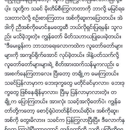
ပါ့။ သူတို႔က သခင္ မိုးတိမ္စီးႂကြလာတာကို ဘာလို႔ မျမင္ရေ
သးတာလဲလို႔ စဥ္းစားၾကတာ။ အစ္ကိုဆူးကေျပာတယ္။ အဲ
ဒါကို ညီအစ္ကိုေမာင္ႏွမေတြဆီ ဘယ္လိုရွင္းျပရမွန္း သူလ
ည္း မသိခဲ့ဘူးတဲ့။ ကြၽန္ေတာ္ မိတ္သဟာယျပဳေပးခဲ့တယ္။
“ဒီေမးခြန္းက ဘာသာေရးေလာကထဲက လူေတာ္ေတာ္မ်ား
မ်ားကို အက်ပ္႐ိုက္ေအာင္ လုပ္ခဲ့တယ္။ ဒါနဲ႔ပတ္သက္လို႔
လူေတာ္ေတာ္မ်ားမ်ားရဲ႕ စိတ္အားထက္သန္မႈကလည္း ေ
အးစက္ေနၾကတာေလ။ ၿပီးေတာ့ တခ်ိဳ႕က ေမးၾကတယ္။
သခင္ျပန္လာမွာက ေဘးဒုကၡေတြ မတိုင္ခင္မွာလား၊ ေဘးဒု
ကၡေတြ ျဖစ္ေနခ်ိန္မွာလား၊ ၿပီးမွ ျပန္လာမွာလားတဲ့။ တ
ခ်ိဳ႕က ေျပာၾကတယ္။ အားလုံး သခင့္အလိုေတာ္ပဲ၊ ကြၽန္ေ
တာ္တို႔ကေတာ့ ေစာင့္႐ုံပဲတတ္ႏိုင္တယ္ဆိုပဲ။ အစ္ကိုဆူး၊
အစ္ကို ေတြးမိလား။ သခင္က ျပန္ႂကြလာၿပီးၿပီ။ ဒီေလာက္ႏွ
စ္ေတြ ၾကာခဲ့ၿပီးတာေတာင္ ကြၽန္ေတာ္တို႔ သူ႔ကို မႀကိဳဆိုရေ