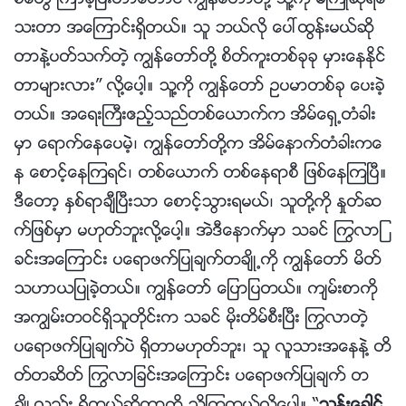
သးတာ အေၾကာင္းရွိတယ္။ သူ ဘယ္လို ေပၚထြန္းမယ္ဆို
တာနဲ႔ပတ္သက္တဲ့ ကြၽန္ေတာ္တို႔ စိတ္ကူးတစ္ခုခု မွားေနႏိုင္
တာမ်ားလား” လို႔ေပါ့။ သူ႔ကို ကြၽန္ေတာ္ ဥပမာတစ္ခု ေပးခဲ့
တယ္။ အေရးႀကီးဧည့္သည္တစ္ေယာက္က အိမ္ေရွ႕တံခါး
မွာ ေရာက္ေနေပမဲ့၊ ကြၽန္ေတာ္တို႔က အိမ္ေနာက္တံခါးကေ
န ေစာင့္ေနၾကရင္၊ တစ္ေယာက္ တစ္ေနရာစီ ျဖစ္ေနၾကၿပီ။
ဒီေတာ့ ႏွစ္ရာခ်ီၿပီးသာ ေစာင့္သြားရမယ္၊ သူတို႔ကို ႏႈတ္ဆ
က္ျဖစ္မွာ မဟုတ္ဘူးလို႔ေပါ့။ အဲဒီေနာက္မွာ သခင္ ႂကြလာျ
ခင္းအေၾကာင္း ပေရာဖက္ျပဳခ်က္တခ်ိဳ႕ကို ကြၽန္ေတာ္ မိတ္
သဟာယျပဳခဲ့တယ္။ ကြၽန္ေတာ္‌ ေျပာျပတယ္။ က်မ္းစာကို
အကြၽမ္းတဝင္ရွိသူတိုင္းက သခင္ မိုးတိမ္စီးၿပီး ႂကြလာတဲ့
ပေရာဖက္ျပဳခ်က္ပဲ ရွိတာမဟုတ္ဘူး၊ သူ လူသားအေနနဲ႔ တိ
တ္တဆိတ္ ႂကြလာျခင္းအေၾကာင္း ပေရာဖက္ျပဳခ်က္ တ
ခ်ိဳ႕လည္း ရွိတယ္ဆိုတာကို သိၾကတယ္လို႔ေပါ့။ “
သန္းေခါင္