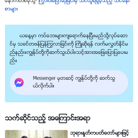
ေနာက္တစ္ခုသို႔-
ႂကြားဝါေျပာဆိုျခင္းမွ သင္ယူရရွိခဲ့သည့္ သင္ခန္း
လ။ အဲဒီေနာက္မွာ ကြၽန္ေတာ္ မိတ္သဟာယျပဳခဲ့တယ္။
စာမ်ား
“သခင္ေယရႈက ဟိုးအရင္ကတည္းက ကြၽန္ေတာ္တို႔ကို ေျပာ
ခဲ့တာပဲ။ သခင့္ကို ႀကိဳဆိုဖို႔ဆိုတာ ဘုရားအသံေတာ္ကို
နားေထာင္ဖို႔ အဓိက လိုအပ္တယ္လို႔ေလ။ သခင္ေယရႈ ေျ
ယေန႔မွာ ကပ္ေဘးမ်ားက်ေရာက္ေနၿပီ။မည္သို႔လုပ္ေဆာ
ပာခဲ့သည္မွာ- ‘
ငါ့သိုးတို႔သည္ ငါ့စကားသံကိုနားေထာင္၍ ငါ့ေ
င္မွ သခင္တဖန္ျပန္ႂကြလာျခင္းကို ႀကိဳဆိုရန္ လက္မလႊတ္ႏိုင္မ
နာက္သို႔လိုက္ၾက၏။ ထိုသိုးတို႔ကို ငါသိ၏။
’
(ရွင္ေယာဟန္ခရ
ည္နည္း။ကြၽန္ုပ္တို႔ကိုဆက္သြယ္ပါ။သင့္အားအေျဖေျပာျပေပးမ
ည္။
ဗ်ာဒိတ္က်မ္းမွာ ဒီလိုေျပာထားတယ္။ ‘
ၾကည့္
စ္ဝင္ ၁၀:၂၇)
ရႈေလာ့၊ ငါသည္တံခါးေရွ႕မွာရပ္၍ ေခါက္လ်က္ေန၏။ အၾ
Messenger မွတဆင့္ ကြၽန္ုပ္တို႔ကို ဆက္သြ
ကင္သူသည္ ငါ၏အသံကို ၾကား၍တံခါးကိုဖြင့္အံ့၊ ထိုသူရွိရာ
ယ္လိုက္ပါ။
သို႔ငါဝင္၍ သူႏွင့္အတူ စားေသာက္မည္။ သူသည္လည္းငါႏွ
င့္အတူ စားေသာက္ရလိမ့္မည္။
’
‘
ဝိညာ
(ဗ်ာဒိတ္က်မ္း ၃:၂၀)
ဥ္ေတာ္သည္ အသင္းေတာ္တို႔အား အဘယ္သို႔ မိန္႔ေတာ္မူသ
သက္ဆိုင္သည့္ အေၾကာင္းအရာ
ည္ကို၊ နားရွိေသာသူမည္သည္ကား ၾကားပါေစ။
’
(ဗ်ာဒိတ္က်
သန႔္ရွင္းေသာ ဝိညာဥ္ေတာ္ကို ကြၽန္ေတာ္
မ္း အခန္းႀကီး ၂-၃)
ဘုရားႏႈတ္ကပတ္ေတာ္မ်ားျဖင့္