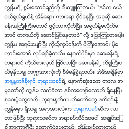
ကြၽန္မရဲ႕ စြမ္းေဆာင္ရည္ကို ခ်ီးက်ဴးၾကတယ္။ “နင္က ငယ္
ငယ္႐ြယ္႐ြယ္နဲ႔ အိမ္ေရာ၊ ကားေရာ ပိုင္ေနၿပီ၊ အခုဆို ေဆး
ခန္းအႀကီးႀကီးေတာင္ ဖြင့္ထားလိုက္ၿပီ။ အ႐ြယ္နဲ႔မလိုက္ေ
အာင္ တကယ္ကို ေအာင္ျမင္ေနတာပဲ” လို႔ ေျပာၾကတာေပါ့။
ကြၽန္မ အရမ္းေပ်ာ္ၿပီး ကိုယ့္လုပ္ငန္းကို ပိုႀကီးေအာင္၊ ပိုေ
ကာင္းေအာင္ လုပ္ခ်င္ခဲ့တယ္။ ေနာက္ပိုင္းမွာ ေဆးခန္းရဲ႕
တရားဝင္ ကိုယ္စားလွယ္ ျဖစ္လာၿပီး ေဆးခန္းရဲ႕ ကိစၥႀကီးင
ယ္မွန္သမွ် ကဏၰအားလုံးကို စီမံခန႔္ခြဲရတယ္။ အဲဒီအခ်ိန္မွာ
အနႏၲတန္ခိုးရွင္ ဘုရားသခင္
ရဲ႕ ေနာက္ဆုံးေသာ ကာလ အ
မႈေတာ္ကို ကြၽန္မ လက္ခံတာ ႏွစ္လေက်ာ္ေလာက္ ရွိေနၿပီ။
စုေဝးပြဲေတြတက္၊ ဘုရားႏႈတ္ကပတ္ေတာ္ေတြ ဖတ္ရင္းနဲ႔
ကြၽန္မမွာ ရွိသမွ် အရာအားလုံးက
ဘုရားသခင္
ဆီက လာ
တာျဖစ္ၿပီး ဘုရားသခင္က အရာခပ္သိမ္းအေပၚ အခ်ဳပ္အျ
ခာအာဏာရွိၿပီး ေထာက္ပံ့ေပးတယ္၊ ထိန္းခ်ဳပ္ထားတယ္