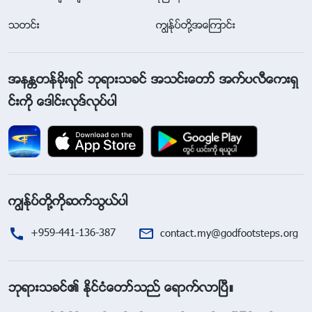
စ္ေယာက္ ဟုတ္ခဲ့လို႔လဲ။ တာဝန္ကို ျငင္းပယ္ခဲ့တဲ့ အခ်ိန္ေ
သတင္း
ကြၽန္ုပ္တို႔အေၾကာင္း
တြအားလုံးကို ေတြးမိတိုင္း ကြၽန္မ ေတာ္ေတာ္ အျပစ္ရွိသလို
ခံစားရတယ္။ အရင္တုန္းကလို ဘာအသိစိတ္မွမရွိဘဲ ကြၽန္မ
မေနခ်င္ေတာ့ဘူး။ အဲဒီအခ်ိန္မွာ အႀကံတစ္ခု ရလိုက္တယ္။
အနႏၲတန္ခိုးရွင္ ဘုရားသခင္ အသင္းေတာ္ အက္ပလီေကးရွ
ေဆးခန္းကို အငွားခ်ႏိုင္တာပဲ။ ဝင္ေငြ နည္းသြားမယ္ ဆိုေ
င္းကို ေဒါင္းလုဒ္လုပ္ပါ
ပမဲ့ ေလာက္င႐ုံ ရမွာပဲ၊ ေနာက္ၿပီး စိတ္ေအးလက္ေအးနဲ႔
တာဝန္ကို ထမ္းေဆာင္ႏိုင္မွာပဲ။ ကြၽန္မရဲ႕ အႀကံကို ေျပာျပ
ဖို႔ လုပ္ေဖာ္ကိုင္ဖက္ဆီ ဖုန္းဆက္လိုက္တယ္။ ဒါေပမဲ့ သူက
“နင္ ႐ူးေနလား။ ဒီေဆးခန္းက အလားအလာ အရမ္းေကာ
ကြၽန္ုပ္တို႔ကိုဆက္သြယ္ပါ
င္းတာ။ ဒီအတိုင္းသာ ဆက္လုပ္ရင္ ေနာက္ႏွစ္ႏွစ္ဆို ငါတို႔
သူေဌးျဖစ္ၿပီ၊ ငါတို႔လိုခ်င္တာမွန္သမွ် အကုန္ရလာမွာ။ ငါ
+959-441-136-387
contact.my@godfootsteps.org
တို႔က နည္းနည္းေတာ့ လက္ေတြ႕က်က် ရွင္သန္ဖို႔လိုတယ္။
ဒီလူ႔အဖြဲ႕အစည္းမွာ ေငြမရွိရင္ ဘယ္သူမွ နင့္ကို အေလးမ
ဘုရားသခင္၏ ႏိုင္ငံေတာ္သည္ ေရာက္လာၿပီ။
ထားဘူး” လို႔ ေျပာပါေလေရာ။ လုပ္ေဖာ္ကိုင္ဖက္ရဲ႕ စကားေ