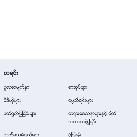
ပထမ ဦးစားေပးျဖစ္သည္။ ဤအရာကို သင္တို႔အားလုံး နား
လည္သင့္သည္။
”
(ႏႈတ္ကပတ္ေတာ္၊ အတြဲ (၁)၊ ဘုရားသခင္၏
ေပၚထြန္းျခင္းႏွင့္ အမႈေတာ္၊ ဘုရားသခင္၏ အမႈႏွင့္ လူ၏လက္ေ
ဘုရားသခင္က လူသားမ်ိဳးႏြယ္ကို ကယ္တ
တြ႕လုပ္ေဆာင္မႈ)
င္ဖို႔အတြက္ စိတ္ႏွလုံးအႂကြင္းမဲ့ ျမႇဳပ္ႏွံထားၿပီး အသံတိတ္
အဖိုးအခ ေပးဆပ္ေနတယ္။ သူ ကိုယ္တိုင္ လူဇာတိခံၿပီး
ဒီေျမႀကီးေပၚမွာ သန္းနဲ႔ခ်ီတဲ့ ႏႈတ္ကပတ္ေတာ္ေတြကို ေဖာ္ျ
ပခဲ့တယ္၊ လူသားမ်ိဳးႏြယ္ လိုအပ္တဲ့ သမၼာတရား အားလုံး
စာရင္း
ကို ေထာက္ပံ့ေပးၿပီး လူေတြကို သမၼာတရားနဲ႔ ကယ္တင္ခံရ
မူလစာမ်က္ႏွာ
စာအုပ္မ်ား
ခြင့္ ရေစခဲ့တယ္။ ဒါေပမဲ့ ကြၽန္မက ေက်းဇူးကန္းခဲ့တယ္။ ေ
ဗီဒီယိုမ်ား
ဓမၼသီခ်င္းမ်ား
ဆးခန္းလုပ္ငန္းအတြက္၊ ပိုက္ဆံပိုရွာၿပီး သာလြန္တဲ့ဘဝနဲ႔ ေ
နႏိုင္ဖို႔အတြက္ တာဝန္ကို သုံးေလးခါ ျငင္းပယ္ခဲ့တယ္။ အ
ဖတ္႐ြတ္ျပျခင္းမ်ား
တရားေဒသနာမ်ားႏွင့္ မိတ္
သင္းေတာ္အလုပ္ရဲ႕ လိုအပ္ခ်က္ကို လုံးဝ မစဥ္းစားခဲ့ဘူး။
သဟာယဖြဲ႕ျခင္း
ဘယ္လိုနည္းနဲ႔ ကြၽန္မက ဘုရားသခင္ကို ယုံၾကည္တဲ့သူတ
သက္ေသခံခ်က္မ်ား
ပုံျပခန္း