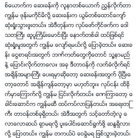
စ္ေယာက္က ေဆးခန္းကို လူနာတစ္ေယာက္ ၫႊန္လိုက္တာ
ကြၽန္မ ဖုန္းမကိုင္မိလို႔ ေဆးခန္းက ယြမ္တစ္ေထာင္ေက်ာ္
ဆုံးရႈံးသြားဖူးတယ္။ အဲဒီတုန္းက လုပ္ေဖာ္ကိုင္ဖက္က ေဒါ
သတႀကီး ဆူပူႀကိမ္းေမာင္းၿပီး ေနာက္တစ္ခါ ထပ္ျဖစ္ရင္
ဆုံးရႈံးမႈအတြက္ ကြၽန္မ ေလ်ာ္ရမယ္လို႔ ေျပာခဲ့တယ္။ ေဆးခ
န္း ေငြစာရင္းအတြက္ ဘဏ္ကတ္ေတြကိုေတာင္ သူ႔နာမည္
နဲ႔ ေျပာင္းလိုက္တာေလ။ အခု ဒီတာဝန္ကို လက္ခံလိုက္ရင္
အခ်ိန္အမ်ားႀကီး ေပးရမွာဆိုေတာ့ ေဆးခန္းအတြက္ ပိုၿပီးေ
တာ့ေတာင္ အခ်ိန္က်န္ေတာ့မွာ မဟုတ္ဘူး။ လုပ္ငန္း ထိခို
က္မွာေၾကာက္လို႔ ကြၽန္မ ျငင္းလိုက္တယ္။ ခဏၾကာေတာ့ ေ
ခါင္းေဆာင္က ကြၽန္မဆီ ထပ္ကပ္လာျပန္တယ္။ အေရးတႀ
ကီး တာဝန္တစ္ခုရွိတယ္၊ အဲဒီအတြက္ သင့္ေတာ္တဲ့လူ ေ
လာေလာဆယ္ ရွာမရလို႔ ပူးေပါင္းေဆာင္႐ြက္ဖို႔ ဆႏၵရွိလား
လို႔ ေျပာတယ္။ ကြၽန္မ တကယ္ပဲ ေဝခြဲမရ ျဖစ္သြားခဲ့တယ္၊