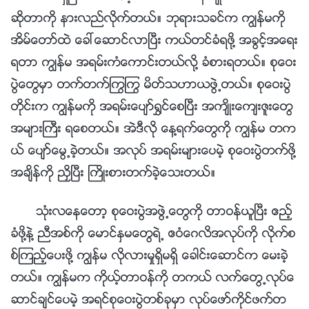
ဆိုတာကို နားလည္လိုက္တယ္။ ဘုရားသခင္က ကြၽန္မကို
အိမ္ေတာ္ထဲ ေခၚေဆာင္လာၿပီး ကယ္တင္ခံရဖို႔ အခြင့္အေရး
ရတာ ကြၽန္မ အရမ္းကံေကာင္းတယ္လို႔ ခံစားရတယ္။ စုေဝး
ပြဲေတြမွာ တက္တက္ႂကြႂကြ မိတ္သဟာယဖြဲ႕တယ္။ စုေဝးပြဲ
တိုင္းက ကြၽန္မကို အရမ္းေပ်ာ္႐ႊင္ေစၿပီး အက်ိဳးေက်းဇူးေတြ
အမ်ားႀကီး ရေစတယ္။ အဲဒီလို ေန႔ရက္ေတြကို ကြၽန္မ တက
ယ္ ေပ်ာ္ေမြ႕ခဲ့တယ္။ အလုပ္ အရမ္းမ်ားေပမဲ့ စုေဝးပြဲတက္ဖို႔
အခ်ိန္ကို ညႇိၿပီး ႀကိဳးစားတက္ခဲ့ေသးတယ္။
သုံးလေနေတာ့ စုေဝးပြဲအဖြဲ႕ေတြကို တာဝန္ယူၿပီး ဧည့္
ခံဖို႔နဲ႔ ညီအစ္ကို ေမာင္ႏွမေတြရဲ႕ ဧဝံေဂလိအလုပ္ကို လိုက္စ
စ္ၾကည့္ေပးဖို႔ ကြၽန္မ လိုလားမႈရွိမရွိ ေခါင္းေဆာင္က ေမးခဲ့
တယ္။ ကြၽန္မက ကိုယ့္တာဝန္ကို တကယ္ လက္ေတြ႕လုပ္ေ
ဆာင္ခ်င္ေပမဲ့ အရင္စုေဝးပြဲတစ္ခုမွာ လုပ္ေဖာ္ကိုင္ဖက္တ