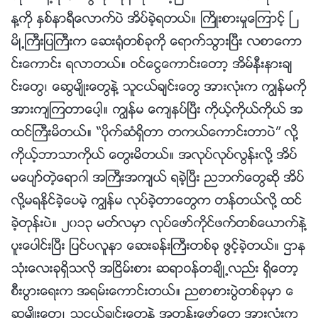
န႔ကို ႏွစ္နာရီေလာက္ပဲ အိပ္ခဲ့ရတယ္။ ႀကိဳးစားမႈေၾကာင့္ ၿ
မိဳ႕ႀကီးျပႀကီးက ေဆး႐ုံတစ္ခုကို ေရာက္သြားၿပီး လစာေကာ
င္းေကာင္း ရလာတယ္။ ဝင္ေငြေကာင္းေတာ့ အိမ္နီးနားခ်
င္းေတြ၊ ေဆြမ်ိဳးေတြနဲ႔ သူငယ္ခ်င္းေတြ အားလုံးက ကြၽန္မကို
အားက်ၾကတာေပါ့။ ကြၽန္မ ေက်နပ္ၿပီး ကိုယ့္ကိုယ္ကိုယ္ အ
ထင္ႀကီးမိတယ္။ “ပိုက္ဆံရွိတာ တကယ္ေကာင္းတာပဲ” လို႔
ကိုယ့္ဘာသာကိုယ္ ေတြးမိတယ္။ အလုပ္လုပ္လြန္းလို႔ အိပ္
မေပ်ာ္တဲ့ေရာဂါ အႀကီးအက်ယ္ ရခဲ့ၿပီး ညဘက္ေတြဆို အိပ္
လို႔မရႏိုင္ခဲ့ေပမဲ့ ကြၽန္မ လုပ္ခဲ့တာေတြက တန္တယ္လို႔ ထင္
ခဲ့တုန္းပဲ။ ၂၀၁၃ မတ္လမွာ လုပ္ေဖာ္ကိုင္ဖက္တစ္ေယာက္နဲ႔
ပူးေပါင္းၿပီး ျပင္ပလူနာ ေဆးခန္းႀကီးတစ္ခု ဖြင့္ခဲ့တယ္။ ဌာန
သုံးေလးခုရွိသလို အၿငိမ္းစား ဆရာဝန္တခ်ိဳ႕လည္း ရွိေတာ့
စီးပြားေရးက အရမ္းေကာင္းတယ္။ ညစာစားပြဲတစ္ခုမွာ ေ
ဆြမ်ိဳးေတြ၊ သူငယ္ခ်င္းေတြနဲ႔ အတန္းေဖာ္ေတြ အားလုံးက