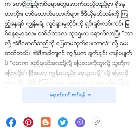
က ေစာင့္ၾကည့္ကင္မရာေတြေအာက္တည့္တည့္မွာ ရွိေန
တာကိုး။ တစ္ေယာက္ေယာက္မ်ား ဗီဒီယိုမွတ္တမ္းကို ၾက
ည့္ေနရင္ ကြၽန္မရဲ႕ လႈပ္ရွားမႈတိုင္းကို ရွင္းရွင္းလင္းလင္း ျမ
င္ေနရမွာေလ။ တစ္ခါတေလ သူေဌးက ေရာက္လာၿပီး “ဘာ
လို႔ အဲဒီေဖာက္သည္ကို ေျပစာမထုတ္ေပးတာလဲ” လို႔ ေမး
တတ္တယ္။ အဲဒီအခါက်ရင္ ကြၽန္မက ခ်က္ခ်င္း ဟန္မပ်က္
ပဲ “ပမာဏ နည္းနည္းေလးမို႔လို႔ ေျပစာမလိုဘူးလို႔ သူတို႔က
ေျပာလို႔ပါ၊ ၿပီးေတာ့ ကြၽန္မလည္း ေမ့သြားလို႔” လို႔ ေျပာလို
က္တယ္။ အဲဒီလိုၾကားေတာ့ သူေဌးက ဘာမွဆက္မေျပာေ
တာ့ဘူး။ စာရင္းကြာတာကို ဖုံးကြယ္တဲ့အလုပ္က ဒီလိုနည္းနဲ႔
ေနာက္ထပ္ ဖတ္ရန္
“အကြက္ေစ့” ေနတာေပါ့။ ဒါေပမဲ့ ဘာပဲျဖစ္ျဖစ္၊ ကြၽန္မ စိ
တ္ထဲမွာေတာ့ မေပ်ာ္ပါဘူး။ အိမ္ျပန္ေရာက္တဲ့အခါ အိပ္
ရာေပၚ ပစ္လွဲလိုက္ၿပီး ေတြးမိတယ္။ ငါက ဘုရားသခင္ကို
ယုံၾကည္သူတစ္ေယာက္ပဲ၊ အမွန္အတိုင္းေျပာၿပီး ႐ိုးသားသူ