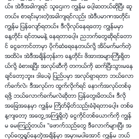
ယ္။ အဲဒီအခါက်ရင္ သူေဌးက ကြၽန္မ ေပါ့ဆတယ္ဆိုၿပီး ဆူ
တယ္။ စာရင္းမွားတဲ့အခါက်ရင္လည္း အဲဒီပမာဏအတိုင္း
ကြၽန္မ ျပန္ေလ်ာ္ရတယ္။ ဒီလိုလုပ္ေနရေတာ့ ကြၽန္မမွာ
ေန႔တိုင္း ရင္တမမနဲ႔ ေနရတာေပါ့။ ညဘက္ေတြဆိုရင္ေတာ
င္ ေငြေကာင္တာမွာ ပိုက္ဆံေရေနတယ္လို႔ အိပ္မက္မက္တဲ့
အထိပဲ။ အဲဒီအခ်ိန္တုန္းက ေန႔တိုင္း ဖိအားအမ်ားႀကီးရွိတ
ယ္လို႔ ခံစားရၿပီး အလုပ္ဆီကို တကယ္ကို ဆက္ၿပီးသြားမေန
ခ်င္ေတာ့ဘူး။ ဒါေပမဲ့ ျပည္ပမွာ အလုပ္ရွာရတာ ဘယ္ေလာ
က္ခက္လဲ၊ ဒီအလုပ္က ထြက္လိုက္ရင္ ေနာက္အလုပ္တစ္ခု
ရဖို႔ ဘယ္ေလာက္ခက္မလဲဆိုတာ ျပန္ေတြးမိတယ္။ ဒီလို
အေျခအေနမွာ ကြၽန္မ ႀကိတ္မွိတ္သည္းခံခဲ့ရတာေပါ့။ တစ္ေ
န႔က်ေတာ့ အေတြ႕အႀကဳံရွိတဲ့ ေငြကိုင္တစ္ေယာက္ကို ကြၽန္
မ ေမးၾကည့္တယ္။ “ေဖာက္သည္ေတြ ဒီေလာက္မ်ားၿပီး အ
လုပ္ေတြရႈပ္ေနတဲ့အခ်ိန္မွာ အမွားမပါေအာင္ ကြၽန္မ ဘယ္