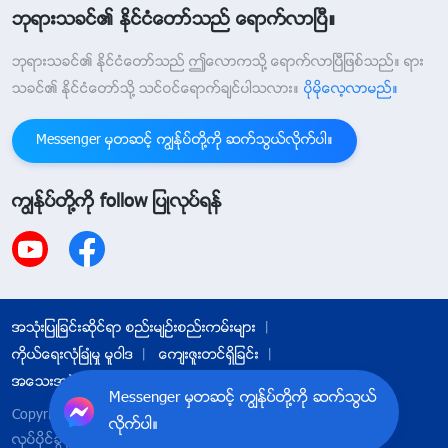
ရသူတစ္ေယာက္ ျဖစ္ေအာင္ ႀကိဳးစားသင့္တယ္၊ တျခားသူေ
ဘုရားသခင္၏ ႏိုင္ငံေတာ္သည္ ေရာက္လာၿပီ။
တြ စိတ္လုံၿခဳံမႈရၿပီး ကြၽန္မကို ယုံၾကည္ႏိုင္ေအာင္ေပါ့။ ဒီလို
ဘုရားသခင္၏ ႏိုင္ငံေတာ္သည္ ဤေလာကသို႔ ေရာက္လာၿပီျဖစ္သည္။ ရား
အသက္ရွင္ေနထိုင္ျခင္းက ဂုဏ္သိကၡာရွိေစၿပီး ဘုရားသခင္
သခင္၏ ႏိုင္ငံေတာ္သို႔ သင္ဝင္ေရာက္ခ်င္ပါသလား။
ပိုမိုေလ့လာမည္။
ရဲ႕ ရည္႐ြယ္ခ်က္နဲ႔လည္း ကိုက္ညီပါတယ္။ ဒါေပမဲ့ အဲဒီအခ်ိ
န္တုန္းက သူေဌးဆူတာမခံရဖို႔၊ ဒါမွမဟုတ္ ကြၽန္မရဲ႕ အ
Messenger မွတဆင့္ ကြၽန္ုပ္တို႔ကို ဆက္သြယ္လိုက္ပါ။
မွားေတြ မေပၚဖို႔အတြက္ ဘာသာတရား မရွိသူေတြလိုပဲ ကြၽ
န္မက လွည့္ျဖားၿပီး ျပဳမူခဲ့မိတယ္။ စာရင္းကြာတာကို ဖုံးဖို႔အ
ကြၽန္ုပ္တို႔ကို follow ျပဳလုပ္ရန္
တြက္ ပစၥည္းေရာင္းရေငြကို ယူၿပီး ေျပစာမထုတ္ေပးဘဲ ေန
ခဲ့တယ္။ သူေဌးကို လွည့္ျဖားဖို႔နဲ႔ လူေတြကို အ႐ူးလုပ္ဖို႔ ဒီလို
ယုတ္ညံ့တဲ့နည္းလမ္းေတြကို ကြၽန္မ သုံးခဲ့တာေပါ့။ ကြၽန္မရဲ႕
လိပ္ျပာက မလုံျဖစ္ေနေပမဲ့ ကိုယ့္ကိုယ္ကိုယ္ ႏွစ္သိမ့္ဖို႔ သိ
အသုံးျပဳျခင္းဆိုင္ရာ စည္းမ်ဥ္းစည္းကမ္းမ်ား
ကိုယ္ေရးလုံၿခဳံမႈ မူဝါဒ
ေက်းဇူးတင္ရွိျခင္း
ကၡာရွိတဲ့ ဆင္ေျခတခ်ိဳ႕ကို သုံးခဲ့တုန္းပဲ။ ကြၽန္မ လုပ္တာကို
အေသးအဖြဲအခ်က္အလက္မ်ားႏွင့္ ပတ္သက္သည့္ မူဝါဒ
လူေတြက ခ်က္ခ်င္း သတိထားမိခ်င္မွ ထားမိမယ္၊ ဒါေပမဲ့
Messenger မွတဆင့္ ကြၽန္ုပ္တို႔ကို ဆက္သြယ္
Copyright © 2026
အနႏၲတန္ခိုးရွင္ ဘုရားသခင္ အသင္းေတာ္
ဘုရားသခင္က အရာအားလုံးကို ရွင္းရွင္းလင္းလင္း စိစစ္ေန
လိုက္ပါ။
လုပ္ပိုင္ခြင့္အားလုံး မူပိုင္ျဖစ္သည္။