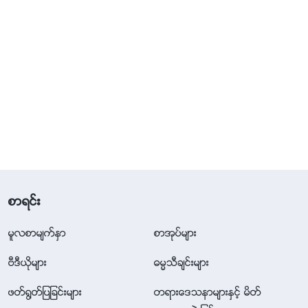
မ်ားကို အစဥ္သျဖင့္ ယုံၾကည္စိတ္ခ်ႏိုင္သည္။ ထို႔အျပင္
သူ၏ လုပ္ေဆာင္ခ်က္မ်ားမွာ အမွားကင္းၿပီး သံသယ ရွိရန္
မလိုေပ၊ ဤအေၾကာင္းေၾကာင့္ သူ႔အေပၚ ပကတိ ႐ိုးသားသူ
မ်ားကို ဘုရားသခင္က ႏွစ္သက္ျခင္း ျဖစ္သည္။ ႐ိုးသားျခင္း
ဟူသည္မွာ သင္၏စိတ္ႏွလုံးကို ဘုရားသခင္ထံ ေပးအပ္ျခင္း
ကို ဆိုလို၏၊ မည္သည့္အရာ၌မဆို ဘုရားသခင္အေပၚ လွ
ည့္ျဖားျခင္းမရွိဘဲ အရာခပ္သိမ္း၌ ကိုယ္ေတာ့္ထံ ပြင့္လင္းျခ
င္း၊ အျဖစ္မွန္မ်ားကို မည္သည့္အခါမွ် မဖုံးကြယ္ျခင္း၊ သင့္
အထက္ရွိသူမ်ားကို လွည့္ျဖားရန္ မႀကိဳးစားျခင္းႏွင့္ သင့္ေ
စာရင္း
အာက္ရွိသူမ်ားထံမွ အမႈအရာမ်ားကို မဖုံးကြယ္ျခင္း၊ ဘုရား
သခင္၏ မ်က္ႏွာလိုမ်က္ႏွာရလုပ္ရန္သာ ႀကိဳးပမ္းသည့္အ
မူလစာမ်က္ႏွာ
စာအုပ္မ်ား
ရာမ်ားကို မလုပ္ေဆာင္ျခင္းပင္ ျဖစ္သည္။ အတိုခ်ဳံး၍ဆိုရ
ဗီဒီယိုမ်ား
ဓမၼသီခ်င္းမ်ား
လွ်င္ ႐ိုးသားျခင္း ဆိုသည္မွာ သင္၏ လုပ္ရပ္မ်ားႏွင့္ စကား
မ်ားတြင္ စင္ၾကယ္ဖို႔ႏွင့္ ဘုရားသခင္ကို ျဖစ္ေစ၊ လူသားကိုျ
ဖတ္႐ြတ္ျပျခင္းမ်ား
တရားေဒသနာမ်ားႏွင့္ မိတ္