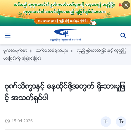
မူလစာမ်က္ႏွာ
သက္ေသခံခ်က္မ်ား
လွည့္ျဖားတတ္ျခင္းႏွင့္ လွည့္ျ
ဖားျခင္းကို ေျဖရွင္းျခင္း
ဂုဏ္သိကၡာႏွင့္ ေနထိုင္ဖို႔အတြက္ ႐ိုးသားမႈျဖ
င့္ အသက္ရွင္ပါ
15.04.2026