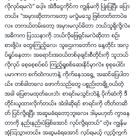
လိုလုပ္ရမလဲ” ေပါ့။ အဲဒီေငြကိုင္က ကြၽန္မကို ၿပဳံးျပၿပီး ေျပာ
တယ္။ “အမွားဆိုတာကေတာ့ မလြဲမေသြ ျဖစ္တတ္တာပဲေ
လ။ တကယ္တမ္းေတာ့ အမွားမလုပ္မိတာ ဘယ္သူရွိလို႔လဲ။
အဓိကက ျပႆနာကို ဘယ္လိုေျဖရွင္းမလဲဆိုတာ စဥ္း
စားဖို႔ပဲ။ ေတြးၾကည့္ေလ၊ သူေဌးကေတာ္က ေန႔တိုင္း အလု
ပ္ရႈပ္ေနတာ၊ အေရာင္းအဝယ္တစ္ခုခ်င္းစီတိုင္းကို သူဘယ္
လိုလုပ္ ေစ့ေစ့စပ္စပ္ ၾကည့္ရႈစစ္ေဆးႏိုင္မွာလဲ။ စုစုေပါင္း
ပမာဏက စက္ထဲကဟာနဲ႔ ကိုက္ေနသေ႐ြ႕ အဆင္ေျပပါတ
ယ္။ တစ္ခါတေလ ေဖာက္သည္ေတြ ပစၥည္းတခ်ိဳ႕ဝယ္တဲ့
အခါ ေျပစာမထုတ္ေပးဘဲ၊ စာရင္းမသြင္းဘဲနဲ႔ ပိုက္ဆံကို ဒီ
တိုင္းယူထားလိုက္တယ္။ အဲဒါဆိုရင္ စာရင္းကို တိတ္တဆိ
တ္ ျပင္လို႔ရၿပီး အဆူမခံရေတာ့ဘူးေလ။ ဒါမွမဟုတ္ ကြာေန
တာကို နည္းနည္းပဲျဖစ္ေအာင္ လုပ္လို႔ရတယ္” တဲ့။ ကြၽန္မ
အံ့ၾသသြားတယ္။ အဆူမခံရေအာင္ လုပ္ရမယ့္ လွည့္ကြက္