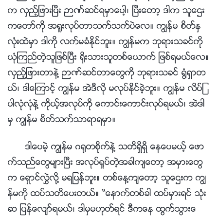
က လွည့္ျဖားၿပီး ဉာဏ္ဆင္ရမွာေပါ့၊ ၿပီးေတာ့ ဒါက သူေဌး
ကေတာ္ကို အ႐ူးလုပ္တာသက္သက္ပဲေလ။ ကြၽန္မ စိတ္ႏွ
လုံးထဲမွာ ဒါကို လက္မခံႏိုင္ဘူး။ ကြၽန္မက ဘုရားသခင္ကို
ယုံၾကည္တဲ့သူျဖစ္ၿပီး ႐ိုးသားသူတစ္ေယာက္ ျဖစ္ရမယ္ေလ။
လွည့္ျဖားတာနဲ႔ ဉာဏ္ဆင္တာေတြကို ဘုရားသခင္ ႐ြံရွာတ
ယ္၊ ဒါေၾကာင့္ ကြၽန္မ အဲဒီလို မလုပ္ႏိုင္ခဲ့ဘူး။ ကြၽန္မ လိပ္ျ
ပာလုံလုံနဲ႔ ကိုယ့္အလုပ္ကို ေကာင္းေကာင္းလုပ္ရမယ္၊ အဲဒါ
မွ ကြၽန္မ စိတ္သက္သာရာရမွာ။
ဒါေပမဲ့ ကြၽန္မ ဂ႐ုတစိုက္နဲ႔ သတိရွိရွိ ေနေပမယ့္ ေဖာ
က္သည္ေတြမ်ားၿပီး အလုပ္ရႈပ္တဲ့အခါက်ေတာ့ အမွားေတြ
က ေရွာင္လႊဲလို႔ မရျပန္ဘူး။ တစ္ေန႔က်ေတာ့ သူေဌးက ကြၽ
န္မကို ထပ္သတိေပးတယ္။ “ေနာက္တစ္ခါ ထပ္မွားရင္ သုံး
ဆ ျပန္ေလ်ာ္ရမယ္၊ ဒါမွမဟုတ္ရင္ ဒီကေန ထြက္သြားေ