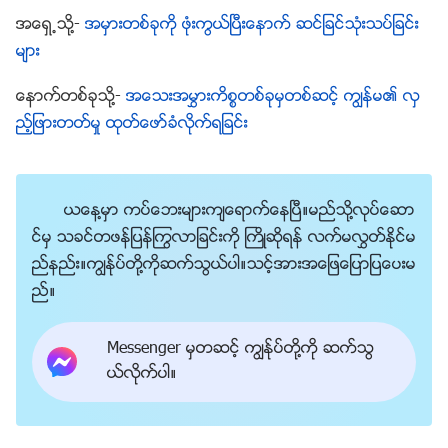
တစ္ေယာက္ ျဖစ္သင့္တာ၊ ဒါေပမဲ့ ကိုယ့္အက်ိဳးစီးပြားနဲ႔
အေရွ႕သို႔-
အမွားတစ္ခုကို ဖုံးကြယ္ၿပီးေနာက္ ဆင္ျခင္သုံးသပ္ျခင္း
ေတြ႕တဲ့အခါ ငါ့ရဲ႕ စည္းက ဒီေလာက္လြယ္လြယ္နဲ႔ ၿပိဳလဲ
မ်ား
သြားလိမ့္မယ္လို႔ တစ္ခါမွ မထင္ခဲ့မိဘူး ေပါ့။ ကြၽန္မ နည္းန
ေနာက္တစ္ခုသို႔-
အေသးအမႊားကိစၥတစ္ခုမွတစ္ဆင့္ ကြၽန္မ၏ လွ
ည္း အျပစ္ရွိသလို ခံစားရၿပီး လိပ္ျပာမလုံျဖစ္ရတယ္။ ဒါေပ
ည့္ျဖားတတ္မႈ ထုတ္ေဖာ္ခံလိုက္ရျခင္း
မဲ့ ေတြးမိျပန္တယ္၊ “ငါ့မွာ ေ႐ြးခ်ယ္စရာမရွိလို႔ ဒီလိုလုပ္ရ
တာပါ၊ အလုပ္ၿမဲဖို႔ လိုတယ္ေလ” ေပါ့။ ဒီလို အက်ိဳးအေၾကာ
င္းျပၿပီး ကိုယ့္ကိုယ္ကိုယ္ ႏွစ္သိမ့္ခဲ့တယ္။
ယေန႔မွာ ကပ္ေဘးမ်ားက်ေရာက္ေနၿပီ။မည္သို႔လုပ္ေဆာ
င္မွ သခင္တဖန္ျပန္ႂကြလာျခင္းကို ႀကိဳဆိုရန္ လက္မလႊတ္ႏိုင္မ
မထင္မွတ္ဘဲ ေနာက္ရက္နည္းနည္းၾကာေတာ့ ေမွ်ာ္လ
ည္နည္း။ကြၽန္ုပ္တို႔ကိုဆက္သြယ္ပါ။သင့္အားအေျဖေျပာျပေပးမ
ည္။
င့္မထားတဲ့ ကိစၥတခ်ိဳ႕ ကြၽန္မဆီ ေရာက္လာပါေလေရာ။ ေ
ဖာက္သည္တခ်ိဳ႕က ပစၥည္းေတြေပၚက ေဈးႏႈန္းကတ္ျပားေ
Messenger မွတဆင့္ ကြၽန္ုပ္တို႔ကို ဆက္သြ
တြကိုေတာင္ လဲထားၾကတယ္၊ ၿပီးေတာ့ ပစၥည္းတခ်ိဳ႕မွာ
ယ္လိုက္ပါ။
ဘားကုဒ္မပါတာရယ္၊ တခ်ိဳ႕ကိရိယာေတြကို ကြၽန္မ မမွတ္မိ
တာရယ္ေၾကာင့္ ၅၅ ေဒၚလာတန္ ပစၥည္းကို ၅ ေဒၚလာနဲ႔ ေ