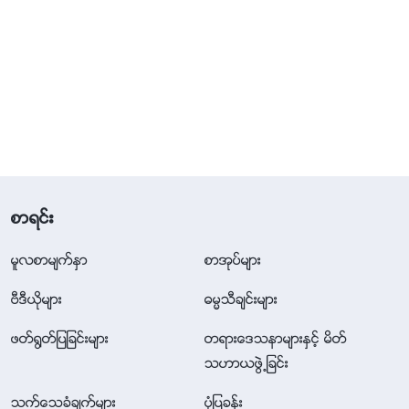
သတ္ခ်ဳပ္ခ်ယ္ၿပီး ဤအျပဳအမူမ်ိဳးျဖင့္ ျပဳမူသည့္အခါ—
၎တို႔သည္ ဂုဏ္အဆင့္အတန္းကို မစြဲမက္လာေလသေ
လာ။
”
(ေနာက္ဆုံးေသာကာလ ခရစ္ေတာ္၏ေျပာဆိုခ်က္ မွတ္တ
မ္းမ်ား စာအုပ္ထဲရွိ “ေဖာက္ျပန္ပ်က္စီးေသာ စိတ္သေဘာထားမ်ား
ကို ေျဖရွင္းရန္ တိက်သည့္ လက္ေတြ႕လုပ္ေဆာင္မႈလမ္းေၾကာင္းတ
ဘုရားသခင္ရဲ႕ႏႈတ္ကပတ္ေတာ္ေတြက အဲဒီအ
စ္ခု ရွိရမည္”)
ခ်ိန္တုန္းက ကြၽန္မရဲ႕အေျခအေနကို ျပတ္ျပတ္သားသားကို
စာရင္း
ေဖာ္ထုတ္လိုက္တယ္။ အဲဒီေတြ႕ဆုံပြဲေတြလုပ္ရတဲ့အတြက္
အရမ္းပင္ပန္းၿပီးေတာ့ စိတ္ေသာကေရာက္ခဲ့ရတာက ဂုဏ္
မူလစာမ်က္ႏွာ
စာအုပ္မ်ား
သိကၡာနဲ႔ အဆင့္အတန္းကိုပဲ အရမ္းစိတ္ပူေနခဲ့လို႔ပါ။ ကြၽန္
ဗီဒီယိုမ်ား
ဓမၼသီခ်င္းမ်ား
မေခါင္းေဆာင္အျဖစ္ ေ႐ြးခ်ယ္မခံရေသးခင္အခ်ိန္ကို ျပန္ၾက
ဖတ္႐ြတ္ျပျခင္းမ်ား
တရားေဒသနာမ်ားႏွင့္ မိတ္
ည့္လိုက္မယ္ဆိုရင္ ေတြ႕ဆုံပြဲေတြမွာ ကြၽန္မနဲ႔ အစ္မဂိုရယ္၊
သဟာယဖြဲ႕ျခင္း
တျခားညီအစ္မေတြရယ္နဲ႔ လြတ္လြတ္လပ္လပ္ပဲ ကြၽန္မ ေန
ခဲ့တယ္။ ကြၽန္မနားလည္တဲ့အတိုင္း အတိအက် မိတ္
သက္ေသခံခ်က္မ်ား
ပုံျပခန္း