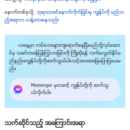
ည္။ ၎တို႔သည္ ဂုဏ္အဆင့္အတန္းမရွိေသာအခါ၊
ေနာက္တစ္ခုသို႔-
ဘုရားသခင္ေနာက္လိုက္ျခင္းမွ ကြၽန္ုပ္ကို မည္သ
၎တို႔သည္ သာမန္ ညီအစ္ကိုေမာင္ႏွမမ်ား ျဖစ္ၾကသည့္အ
ည့္အရာက ဟန႔္တားေနသည္း
ခါတြင္၊ ၎တို႔သည္ မည္သူႏွင့္မဆို ဆက္ဆံသည့္အခါ သို႔မ
ဟုတ္ စကားေျပာသည့္အခါ၊ မာနႀကီးျခင္း မရွိသလို စ
ကားေျပာသည့္အခါတြင္ ပုံစံ သို႔မဟုတ္ ေလသံတစ္မ်ိဳးျဖင့္
ယေန႔မွာ ကပ္ေဘးမ်ားက်ေရာက္ေနၿပီ။မည္သို႔လုပ္ေဆာ
ေျပာဆိုျခင္း မျပဳေပ။ ၎တို႔သည္ သာမန္၊ ပုံမွန္သာ ျဖစ္ၿ
င္မွ သခင္တဖန္ျပန္ႂကြလာျခင္းကို ႀကိဳဆိုရန္ လက္မလႊတ္ႏိုင္မ
ည္နည္း။ကြၽန္ုပ္တို႔ကိုဆက္သြယ္ပါ။သင့္အားအေျဖေျပာျပေပးမ
ပီး သူတို႔ကိုယ္သူတို႔ ျပ႐ုပ္တင္ရန္ မလိုေပ။ ၎တို႔သည္ မ
ည္။
ည္သည့္ စိတ္ပိုင္းဆိုင္ရာ ဖိအားကိုမွ် မခံစားရဘဲ ပြင့္လင္း
စြာႏွင့္ လႈိက္လႈိက္လွဲလွဲ မိတ္သဟာယျပဳႏိုင္သည္။
Messenger မွတဆင့္ ကြၽန္ုပ္တို႔ကို ဆက္သြ
၎တို႔သည္ ေဖာ္ေ႐ြၿပီး ဆက္ဆံရလြယ္ကူသည္။
ယ္လိုက္ပါ။
၎တို႔သည္ အလြန္ေကာင္းေသာ လူမ်ားျဖစ္သည္ဟု အျ
ခားလူတို႔ ခံစားရသည္။ သို႔ရာတြင္ ၎တို႔သည္ ဂုဏ္အဆင့္
အတန္းရွိလာသည္ႏွင့္၊ ၎တို႔ကို မည္သူမွ် မမီႏိုင္သည့္
သက္ဆိုင္သည့္ အေၾကာင္းအရာ
အလား၊ မာနႀကီးလာၾကေလသည္။ ၎တို႔ကို ေလးစားထို