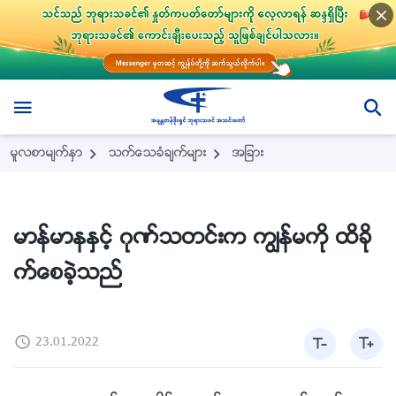
မူလစာမ်က္ႏွာ
သက္ေသခံခ်က္မ်ား
အျခား
မာန္မာနႏွင့္ ဂုဏ္သတင္းက ကြၽန္မကို ထိခို
က္ေစခဲ့သည္
23.01.2022