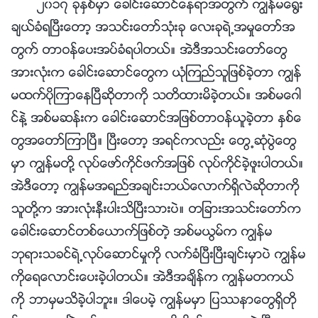
၂၀၁၇ ခုႏွစ္မွာ ေခါင္းေဆာင္ေနရာအတြက္ ကြၽန္မေ႐ြး
ခ်ယ္ခံရၿပီးေတာ့ အသင္းေတာ္သုံးခု ေလးခုရဲ႕အမႈေတာ္အ
တြက္ တာဝန္ေပးအပ္ခံရပါတယ္။ အဲဒီအသင္းေတာ္ေတြ
အားလုံးက ေခါင္းေဆာင္ေတြက ယုံၾကည္သူျဖစ္ခဲ့တာ ကြၽန္
မထက္ပိုၾကာေနၿပီဆိုတာကို သတိထားမိခဲ့တယ္။ အစ္မေဂါ
င္နဲ႔ အစ္မဆန္းက ေခါင္းေဆာင္အျဖစ္တာဝန္ယူခဲ့တာ ႏွစ္ေ
တြအေတာ္ၾကာၿပီ။ ၿပီးေတာ့ အရင္ကလည္း ေတြ႕ဆုံပြဲေတြ
မွာ ကြၽန္မတို႔ လုပ္ေဖာ္ကိုင္ဖက္အျဖစ္ လုပ္ကိုင္ခဲ့ဖူးပါတယ္။
အဲဒီေတာ့ ကြၽန္မအရည္အခ်င္းဘယ္ေလာက္ရွိလဲဆိုတာကို
သူတို႔က အားလုံးနီးပါးသိၿပီးသားပဲ။ တျခားအသင္းေတာ္က
ေခါင္းေဆာင္တစ္ေယာက္ျဖစ္တဲ့ အစ္မယြမ္က ကြၽန္မ
ဘုရားသခင္ရဲ႕လုပ္ေဆာင္မႈကို လက္ခံၿပီးၿပီးခ်င္းမွာပဲ ကြၽန္မ
ကိုေရေလာင္းေပးခဲ့ပါတယ္။ အဲဒီအခ်ိန္က ကြၽန္မတကယ္
ကို ဘာမွမသိခဲ့ပါဘူး။ ဒါေပမဲ့ ကြၽန္မမွာ ျပႆနာေတြရွိတို