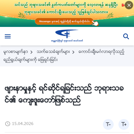
မူလစာမ်က္ႏွာ
သက္ေသခံခ်က္မ်ား
ေကာင္းခ်ီးမဂၤလာရလိုသည့္
ရည္႐ြယ္ခ်က္မ်ားကို ေျဖရွင္းျခင္း
ဖ်ားနာမႈႏွင့္ ရင္ဆိုင္ရျခင္းသည္ ဘုရားသခ
င္၏ ေက်းဇူးေတာ္ျဖစ္သည္
15.04.2026