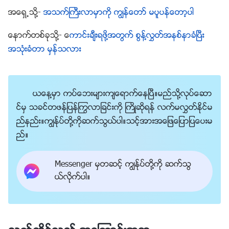
အေရွ႕သို႔-
အသက္ႀကီးလာမွာကို ကြၽန္ေတာ္ မပူပန္ေတာ့ပါ
တာ ဘယ္ေလာက္ဆိုးလဲဆိုတာ သားျဖစ္သူက ျမင္ေတာ့
ဓာတ္မွန္႐ိုက္ဖို႔ ေဆး႐ုံကို ေခၚသြားတယ္။ ဆရာဝန္က ဓာ
ေနာက္တစ္ခုသို႔-
ေကာင္းခ်ီးရဖို႔အတြက္ စြန႔္လႊတ္အနစ္နာခံၿပီး
တ္မွန္ကို ၾကည့္ၿပီး ေျပာတယ္။ “ဘာလို႔ ဒီေလာက္ ျပင္းထန္
အသုံးခံတာ မွန္သလား
တဲ့အထိ ေစာင့္ၿပီးမွ လာကုတာလဲ။ အခုဆိုရင္ ညာဘက္
ဒူးေခါင္းဆစ္က အေနအထား ေတာ္ေတာ္ ဆိုးေနၿပီ။ ေျခက်
ယေန႔မွာ ကပ္ေဘးမ်ားက်ေရာက္ေနၿပီ။မည္သို႔လုပ္ေဆာ
င္းဝတ္ အဆစ္ႏွစ္ခုစလုံးကလည္း ပုပ္သြားၿပီ။ ေဆးေသာက္
င္မွ သခင္တဖန္ျပန္ႂကြလာျခင္းကို ႀကိဳဆိုရန္ လက္မလႊတ္ႏိုင္မ
တာနဲ႔ အပ္စိုက္ကုတာေတြက ဘာမွ ထူးမွာ မဟုတ္ေတာ့
ည္နည္း။ကြၽန္ုပ္တို႔ကိုဆက္သြယ္ပါ။သင့္အားအေျဖေျပာျပေပးမ
ဘူး။ အေကာင္းဆုံး ကုသမႈ အစီအစဥ္ကေတာ့ ေျခက်င္းဝ
ည္။
တ္နဲ႔ ဒူးေခါင္းဆစ္ အားလုံးကို အစားထိုးကုသဖို႔ပဲ။ သုံးလတ
စ္ႀကိမ္ အဆစ္တစ္ခုစီ အစားထိုးမယ္ဆိုရင္ တစ္ႏွစ္ေလာက္
Messenger မွတဆင့္ ကြၽန္ုပ္တို႔ကို ဆက္သြ
ယ္လိုက္ပါ။
ဆိုရင္ အကုန္ၿပီးသြားမွာပါ။ မဟုတ္ရင္ေတာ့ ခင္ဗ်ား ေလျဖ
တ္သြားႏိုင္တယ္” တဲ့။ ဆရာဝန္ရဲ႕ ေရာဂါသတ္မွတ္ခ်က္ကို ၾ
ကားလိုက္ရေတာ့ ကြၽန္မ လဲက်မတတ္ ျဖစ္သြားတယ္။ ႏွစ္ေ
တြတစ္ေလွ်ာက္ ေျခေထာက္နာတာ ပိုဆိုးလာလို႔ စိတ္ထဲမွာ