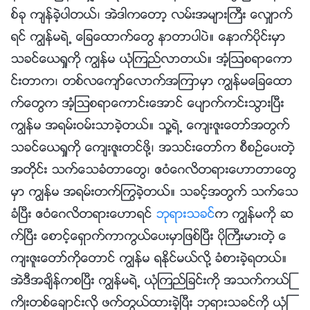
စ္ခု က်န္ခဲ့ပါတယ္၊ အဲဒါကေတာ့ လမ္းအမ်ားႀကီး ေလွ်ာက္
ရင္ ကြၽန္မရဲ႕ ေျခေထာက္ေတြ နာတာပါပဲ။ ေနာက္ပိုင္းမွာ
သခင္ေယရႈကို ကြၽန္မ ယုံၾကည္လာတယ္။ အံ့ဩစရာေကာ
င္းတာက၊ တစ္လေက်ာ္ေလာက္အၾကာမွာ ကြၽန္မေျခေထာ
က္ေတြက အံ့ၾသစရာေကာင္းေအာင္ ေပ်ာက္ကင္းသြားၿပီး
ကြၽန္မ အရမ္းဝမ္းသာခဲ့တယ္။ သူ႔ရဲ႕ ေက်းဇူးေတာ္အတြက္
သခင္ေယရႈကို ေက်းဇူးတင္ဖို႔၊ အသင္းေတာ္က စီစဥ္ေပးတဲ့
အတိုင္း သက္ေသခံတာေတြ၊ ဧဝံေဂလိတရားေဟာတာေတြ
မွာ ကြၽန္မ အရမ္းတက္ႂကြခဲ့တယ္။ သခင့္အတြက္ သက္ေသ
ခံၿပီး ဧဝံေဂလိတရားေဟာရင္
ဘုရားသခင္
က ကြၽန္မကို ဆ
က္ၿပီး ေစာင့္ေရွာက္ကာကြယ္ေပးမွာျဖစ္ၿပီး ပိုႀကီးမားတဲ့ ေ
က်းဇူးေတာ္ကိုေတာင္ ကြၽန္မ ရႏိုင္မယ္လို႔ ခံစားခဲ့ရတယ္။
အဲဒီအခ်ိန္ကစၿပီး ကြၽန္မရဲ႕ ယုံၾကည္ျခင္းကို အသက္ကယ္ႀ
ကိဳးတစ္ေခ်ာင္းလို ဖက္တြယ္ထားခဲ့ၿပီး ဘုရားသခင္ကို ယုံၾ