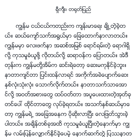
ရွီက်ီး၊ တ႐ုတ္ျပည္
ကြၽန္မ ငယ္ငယ္ကတည္းက က်န္းမာေရး ခ်ိဳ႕တဲ့ခဲ့တ
ယ္။ ဆယ္ေက်ာ္သက္အ႐ြယ္မွာ ေျခေထာက္နာလာတယ္။
ကြၽန္မမွာ ေလးဖက္နာ အဆစ္အျမစ္ ေရာင္ရမ္းတဲ့ ေရာဂါရွိ
လို႔ ကုသမႈခံယူဖို႔ လိုတယ္လို႔ ဆရာဝန္က ေျပာတယ္။ အဲဒီ
တုန္းက ကြၽန္မတို႔အိမ္က ဆင္းရဲေတာ့ ေဆးမကုႏိုင္ခဲ့ဘူး။
နာတာက်င္တာ ျပင္းထန္လာရင္ အကိုက္အခဲေပ်ာက္ေဆး
ႏွစ္လုံးသုံးလုံး ေသာက္လိုက္တယ္။ နာတာသက္သာေအာ
င္လို႔ အဝတ္အစားေတြ ထပ္ဝတ္တာ အပူေပးထားတဲ့အုတ္ခု
တင္ေပၚ ထိုင္တာေတြ လုပ္ခဲ့ရတယ္။ အသက္ႏွစ္ဆယ္မွာေ
တာ့ ကြၽန္မရဲ႕ အေျခအေနက ပိုဆိုးလာၿပီး ေလျဖတ္သြားခဲ့
ပါတယ္။ အခ်ိန္တစ္ခုအထိ ကုသမႈခံယူၿပီးတဲ့ေနာက္မွာ ကြၽ
န္မ လမ္းျပန္ေလွ်ာက္ႏိုင္ခဲ့ေပမဲ့ ေနာက္ဆက္တြဲ ျပႆနာတ