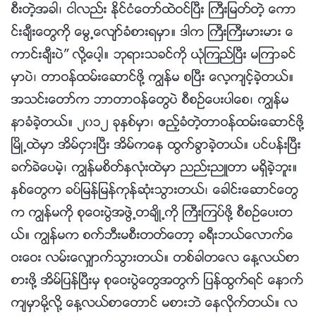
စီးတဲ့အခါ၊ ငါလည္း ႏိုင္ငံေတာ္ထဲဝင္ၿပီး ႀကီးျမတ္တဲ့ ေကာ
င္းခ်ီးေတြကို ေမြ႕ေလ်ာ္ခံစားရမွာ။ ဒါက ႀကီးႀကီးမားမား ေ
ကာင္းခ်ီးပဲ” လို႔ေပါ့။ ဘုရားသခင္ကို ယုံၾကည္ၿပီး မၾကာခင္
မွာပဲ၊ တာဝန္ထမ္းေဆာင္ဖို႔ ကြၽန္မ စၿပီး ေလ့က်င့္ခဲ့တယ္။
အသင္းေတာ္က ဘာတာဝန္ေတြပဲ စီစဥ္ေပးပါေစ၊ ကြၽန္မ
နာခံခဲ့တယ္။ ၂၀၁၂ ခုႏွစ္မွာ၊ ဧည့္ခံတဲ့တာဝန္ထမ္းေဆာင္ဖို႔
ၿမိဳ႕ထဲမွာ အိမ္ငွားၿပီး အိမ္ကေန ထြက္ခြာခဲ့တယ္။ ပင္ပန္းၿပီး
ခက္ခဲေပမဲ့၊ ကြၽန္မစိတ္ႏွလုံးထဲမွာ ညည္းညဴတာ မရွိခဲ့ဘူး။
ႏွစ္ေတြက ခပ္ျမန္ျမန္ကုန္ဆုံးသြားတယ္၊ ေခါင္းေဆာင္ေတြ
က ကြၽန္မကို စုေဝးပြဲအဖြဲ႕တခ်ိဳ႕ကို ႀကီးၾကပ္ဖို႔ စီစဥ္ေပးတ
ယ္။ ကြၽန္မက စက္ဘီးမစီးတတ္ေတာ့ ခရီးဘယ္ေလာက္ေ
ဝးေဝး လမ္းေလွ်ာက္သြားတယ္။ တစ္ခါတေလ ေန႔လယ္စာ
စားဖို႔ အိမ္ျပန္ၿပီးမွ စုေဝးပြဲေတြအတြက္ ျပန္ထြက္ရင္ ေနာက္
က်မွာမို႔လို႔ ေန႔လယ္စာေတာင္ မစားဘဲ ေနလိုက္တယ္။ လ