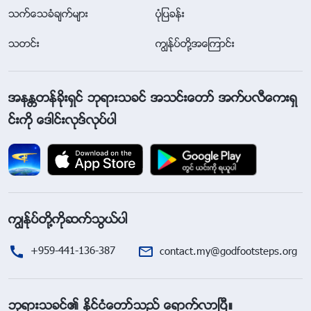
သက္ေသခံခ်က္မ်ား
ပုံျပခန္း
ကိုျဖစ္ေစသည့္ အဆင္မေျပမႈမ်ားႏွင့္ အခက္အခဲမ်ားအျပင္
နာမက်န္းမႈက သင့္ကို ခံစားေစသည့္ ခံစားခ်က္ အေျမာက္
သတင္း
ကြၽန္ုပ္တို႔အေၾကာင္း
အျမားအားလုံးကို ခေရေစ့တြင္းက် သင့္အား နားလည္ေစဖို႔
မဟုတ္ေပ။ သူ၏ ရည္႐ြယ္ခ်က္မွာ သင့္အတြက္ ေနမေကာ
အနႏၲတန္ခိုးရွင္ ဘုရားသခင္ အသင္းေတာ္ အက္ပလီေကးရွ
င္းျခင္းမွတစ္ဆင့္ နာမက်န္းျဖစ္ျခင္းကို နားလည္ခံစားေစရန္
င္းကို ေဒါင္းလုဒ္လုပ္ပါ
မဟုတ္။ ထို႔ထက္ သူ၏ ရည္႐ြယ္ခ်က္မွာ သင့္အတြက္ နာမ
က်န္းျဖစ္ျခင္းမွတစ္ဆင့္ သင္ခန္းစာမ်ား သင္ယူဖို႔၊ ဘုရားသ
ခင္၏ ရည္႐ြယ္ခ်က္မ်ားကို မည္သို႔သေဘာေပါက္ရမည္ကို
မည္သို႔ ခံစားရမည္ကို သင္ယူဖို႔၊ သင္ နာမက်န္းျဖစ္သည့္
ကြၽန္ုပ္တို႔ကိုဆက္သြယ္ပါ
အခါ သင္ ထုတ္ေဖာ္ျပသည့္ ေဖာက္ျပန္ပ်က္စီးေသာ စိတ္
သေဘာထားမ်ားႏွင့္ ဘုရားသခင္အေပၚ သင္ ခံယူသည့္
+959-441-136-387
contact.my@godfootsteps.org
သေဘာထားမ်ားကို သိရွိရန္၊ ဘုရားသခင္ကို စစ္မွန္သည့္
က်ိဳးႏြံနာခံမႈအား သင္စြမ္းေဆာင္ရရွိႏိုင္ရန္ႏွင့္ သင္၏ သ
ဘုရားသခင္၏ ႏိုင္ငံေတာ္သည္ ေရာက္လာၿပီ။
က္ေသခံခ်က္တြင္ ခိုင္ခိုင္မာမာ ရပ္တည္ႏိုင္ရန္အလို႔ငွာ