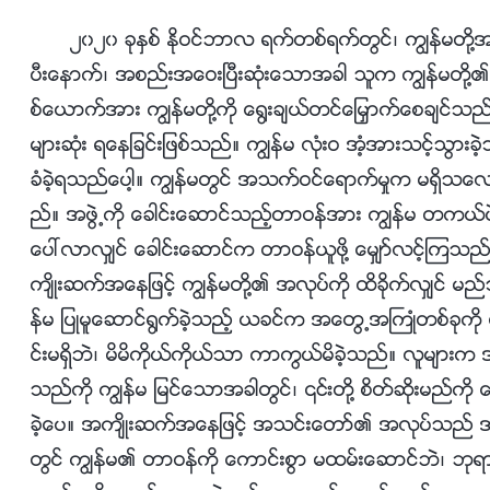
၂၀၂၀ ခုႏွစ္ ႏိုဝင္ဘာလ ရက္တစ္ရက္တြင္၊ ကြၽန္မတို႔
ပီးေနာက္၊ အစည္းအေဝးၿပီးဆုံးေသာအခါ သူက ကြၽန္မတို႔၏
စ္ေယာက္အား ကြၽန္မတို႔ကို ေ႐ြးခ်ယ္တင္ေျမႇာက္ေစခ်င္
မ်ားဆုံး ရေနျခင္းျဖစ္သည္။ ကြၽန္မ လုံးဝ အံ့အားသင့္သြာ
ခံခဲ့ရသည္ေပါ့။ ကြၽန္မတြင္ အသက္ဝင္ေရာက္မႈက မရွိသေ
ည္။ အဖြဲ႕ကို ေခါင္းေဆာင္သည့္တာဝန္အား ကြၽန္မ တကယ္ပဲ
ေပၚလာလွ်င္ ေခါင္းေဆာင္က တာဝန္ယူဖို႔ ေမွ်ာ္လင့္ၾကသည
က်ိဳးဆက္အေနျဖင့္ ကြၽန္မတို႔၏ အလုပ္ကို ထိခိုက္လွ်င္ မ
န္မ ျပဳမူေဆာင္႐ြက္ခဲ့သည့္ ယခင္က အေတြ႕အႀကဳံတစ္ခုက
င္းမရွိဘဲ၊ မိမိကိုယ္ကိုယ္သာ ကာကြယ္မိခဲ့သည္။ လူမ်ားက 
သည္ကို ကြၽန္မ ျမင္ေသာအခါတြင္၊ ၎တို႔ စိတ္ဆိုးမည္ကို ေၾက
ခဲ့ေပ။ အက်ိဳးဆက္အေနျဖင့္ အသင္းေတာ္၏ အလုပ္သည္ အာ
တြင္ ကြၽန္မ၏ တာဝန္ကို ေကာင္းစြာ မထမ္းေဆာင္ဘဲ၊ ဘုရ