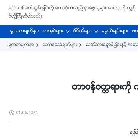
ဘုရား၏ ေပၚထြန္းျခင္းကို ေတာင့္တသည့္ ရွာေဖြသူမ်ားအားလုံးကို ကြၽန္ု
ပ္တို႔ႀကိဳဆိုပါသည္။
မူလစာမ်က္ႏွာ
စာအုပ္မ်ား
ဗီဒီယိုမ်ား
ဓမၼသီခ်င္းမ်ား
ဖတ
မူလစာမ်က္ႏွာ
သက္ေသခံခ်က္မ်ား
သတိထားေရွာင္ျခင္းႏွင့္ နားလည္မ
တာဝန္ဝတၱရားကို 
01.06.2021
ခ်န္