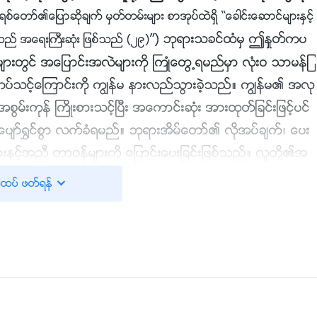
တာ္၏ေျပာဆိုခ်က္ မွတ္တမ္းမ်ား စာအုပ္ထဲရွိ “ေခါင္းေဆာင္မ်ားႏွင့္
”) ဘုရားသခင္ထံမွ ဤႏႈတ္ကပ
သည္ အေရးႀကီးဆုံး ျဖစ္သည္ (၂၉)
မ်ားတြင္ အေျပာင္းအလဲမ်ားကို ႀကဳံေတြ႕ရမည္မွာ လုံးဝ သာမန္ျ
းကပ္သင့္ေၾကာင္းကို ကြၽန္မ နားလည္သြားခဲ့သည္။ ကြၽန္မ၏ အလု
အစြမ္းကုန္ ႀကိဳးစားသင့္ၿပီး အေကာင္းဆုံး အားထုတ္ျခင္းျဖင့္ပင္
္မ ေပ်ာ္႐ႊင္စြာ လက္ခံရမည္။ ဘုရားအိမ္ေတာ္၏ လိုအပ္ခ်က္၊ ေပး
ားႏွင့္အညီ တာဝန္မ်ားကို ေျပာင္းေပးျခင္းျဖစ္သည္။ လူတို႔၏အ
 သို႔ေသာ္လည္း ကြၽန္မက ဘုရားသခင္အေပၚ အမွန္တကယ္ ယုံၾကည္မႈ
ထပ္ ဖတ္ရန္
၏တာဝန္မ်ားတြင္ လုံးဝ သင့္ေလ်ာ္သည့္ ေျပာင္းလဲမႈမ်ားကို
ွန္ေသာ ရႈေထာင့္အျမင္ရွိေနခဲ့ၿပီး ကြၽန္မတာဝန္သည္ ကြၽန္
 ဆက္သြယ္ေနသည္ဟု ထင္ခဲ့သည္။ အဆုံးသတ္တြင္ ေကာင္းခ်ီးခံစား
ႀကိဳတင္မွန္းဆေနခဲ့သည္။ ဘုရားသခင္ကို ကြၽန္မ သတိထားေနလ်
 ကြၽန္မ အေဖာ္ထုတ္ခံရၿပီး ဖယ္ရွားခံရကာ မည္သည့္ ဂုဏ္အဆင့္
ေၾကာက္႐ြံ႕ေနခဲ့သည္။ ကြၽန္မက တကယ္ကို အေတြးလြန္ေနခဲ့ၿပီး