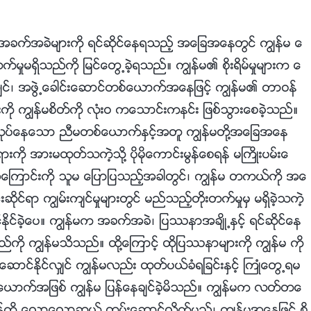
့္ အခက္အခဲမ်ားကို ရင္ဆိုင္ေနရသည့္ အေျခအေနတြင္ ကြၽန္မ ေ
တက္မႈမရွိသည္ကို ျမင္ေတြ႕ခဲ့ရသည္။ ကြၽန္မ၏ စိုးရိမ္မႈမ်ားက ေ
လွ်င္၊ အဖြဲ႕ေခါင္းေဆာင္တစ္ေယာက္အေနျဖင့္ ကြၽန္မ၏ တာဝန္
္းကို ကြၽန္မစိတ္ကို လုံးဝ ကေသာင္းကနင္း ျဖစ္သြားေစခဲ့သည္။
ပ္လုပ္ေနေသာ ညီမတစ္ေယာက္ႏွင့္အတူ ကြၽန္မတို႔အေျခအေန
 အားမထုတ္သကဲ့သို႔ ပိုမိုေကာင္းမြန္ေစရန္ မႀကိဳးပမ္းေ
အေၾကာင္းကို သူမ ေျပာျပသည့္အခါတြင္၊ ကြၽန္မ တကယ္ကို အေ
ရာ ကြၽမ္းက်င္မႈမ်ားတြင္ မည္သည့္တိုးတက္မႈမွ မရွိခဲ့သကဲ့
ုင္ခဲ့ေပ။ ကြၽန္မက အခက္အခဲ၊ ျပႆနာအခ်ိဳ႕ႏွင့္ ရင္ဆိုင္ေန
ု ကြၽန္မသိသည္။ ထို႔ေၾကာင့္ ထိုျပႆနာမ်ားကို ကြၽန္မ ကို
ဆာင္ႏိုင္လွ်င္ ကြၽန္မလည္း ထုတ္ပယ္ခံရျခင္းႏွင့္ ႀကဳံေတြ႕ရမ
ယာက္အျဖစ္ ကြၽန္မ ျပန္ေနခ်င္ခဲ့မိသည္။ ကြၽန္မက လတ္တေ