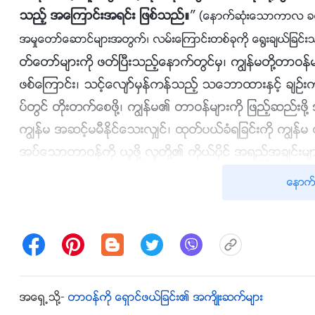
သည့္ အေၾကာင္းအရင္း ျဖစ္သည္။
”
(ေနာက္ဆုံးေသာကာလ ခရစ္ေ
အမႈေတာ္ေဆာင္မ်ားအတြက္၊ လမ္းေၾကာင္းတစ္ခုကို ေ႐ြးခ်ယ္ျခင္း
တ္ေတာ္မ်ားကို ဖတ္ၿပီးသည့္ေနာက္တြင္မွ၊ ကြၽန္မတို႔တာဝန္
ဖစ္ေၾကာင္း၊ သင့္ေလ်ာ္မွန္ကန္သည့္ သေဘာထားႏွင့္ ခ်ဥ္
ပ္တြင္ တိုးတက္ေစဖို႔၊ ကြၽန္မ၏ တာဝန္မ်ားကို ျဖည့္ဆည္းဖို႔ 
ကြၽန္မ အဆင့္မမီႏိုင္ေသးလွ်င္၊ ထုတ္ပယ္ခံရျခင္းကို ကြၽန
အပ္ေသာတာဝန္ကို ယူဖို႔ လူတို႔၏ ကိုယ္ပိုင္ အရည္အခ်င္းမ်
က်ိဳးရလဒ္ႏွင့္ ပန္းတိုင္မ်ားျဖင့္ လုံးဝ မသက္ဆိုင္ေပ။
ေနာက္
နည္းပါးေနခဲ့သည္။ ဘုရားသခင္၏ အိမ္ေတာ္အတြင္းရွိ လူတို႔
ကြၽန္မ ေကာင္းေကာင္း နားမလည္ႏိုင္ခဲ့ေပ။ ကြၽန္မသည္ မူမမ
မ၏ပန္းတိုင္ႏွင့္ အက်ိဳးရလဒ္တို႔ျဖင့္ ခြဲျခား၍မရေအာင္
ရျခင္း ရွိမရွိ စဥ္းစားေနခဲ့သည္။ ကြၽန္မသည္ အရာရာကို 
က္ျဖင့္ ကြၽန္မတာဝန္ကို ေကာင္းစြာ မေဆာင္႐ြက္ႏိုင္လွ်င္
အေရွ႕သို႔-
တာဝန္ကို ေရွာင္ဖယ္ျခင္း၏ အက်ိဳးဆက္မ်ား
အတန္း၊ အနာဂတ္မွ်မရွိေတာ့ဘဲ က်န္ရစ္ခဲ့မည္ကို ကြၽန္မ 